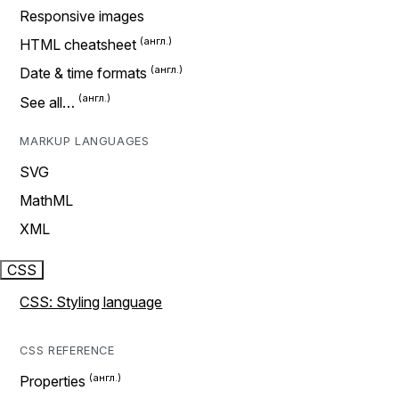
Responsive images
HTML cheatsheet
Date & time formats
See all…
MARKUP LANGUAGES
SVG
MathML
XML
CSS
CSS: Styling language
CSS REFERENCE
Properties