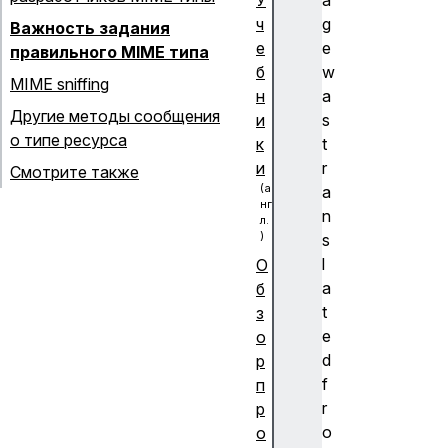
У
a
ч
g
Важность задания
е
e
правильного
MIME
типа
б
w
MIME sniffing
н
a
Другие методы сообщения
и
s
о типе ресурса
к
t
и
r
Смотрите также
a
n
s
l
О
a
б
t
з
e
о
d
р
f
п
r
р
o
о