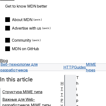
Get to know MDN better
About MDN
Advertise with us
Community
MDN on GitHub
Blog
Веб-технологии для
MIME
HTTP
Guides
разработчиков
types
T
In this article
H
h
T
i
Структура MIME типа
T
s
Важные для Web-
P
p
разработчиков MIME типы