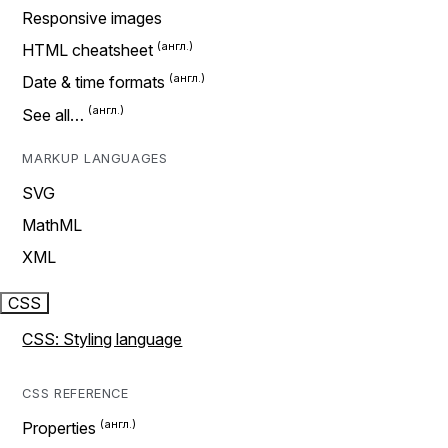
Responsive images
HTML cheatsheet
Date & time formats
See all…
MARKUP LANGUAGES
SVG
MathML
XML
CSS
CSS: Styling language
CSS REFERENCE
Properties