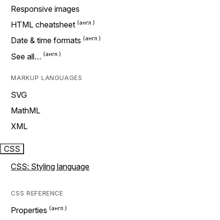
Responsive images
HTML cheatsheet
Date & time formats
See all…
MARKUP LANGUAGES
SVG
MathML
XML
CSS
CSS: Styling language
CSS REFERENCE
Properties