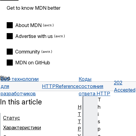
Get to know MDN better
About MDN
Advertise with us
Community
MDN on GitHub
Blog
Веб-технологии
Коды
202
для
HTTP
Reference
состояния
Accepted
разработчиков
ответа HTTP
T
In this article
H
h
T
i
Статус
T
s
Характеристики
P
p