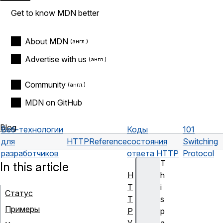
Get to know MDN better
About MDN
Advertise with us
Community
MDN on GitHub
Blog
Веб-технологии
Коды
101
для
HTTP
Reference
состояния
Switching
разработчиков
ответа HTTP
Protocol
T
In this article
H
h
T
i
Статус
T
s
Примеры
P
p