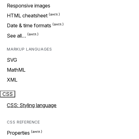
Responsive images
HTML cheatsheet
Date & time formats
See all…
MARKUP LANGUAGES
SVG
MathML
XML
CSS
CSS: Styling language
CSS REFERENCE
Properties