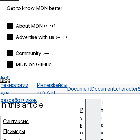
Get to know MDN better
About MDN
Advertise with us
Community
MDN on GitHub
Веб-
Blog
технологии
Интерфейсы
Document
Document.character
для
веб API
разработчиков
T
In this article
Р
h
у
i
Синтаксис
к
s
Примеры
о
p