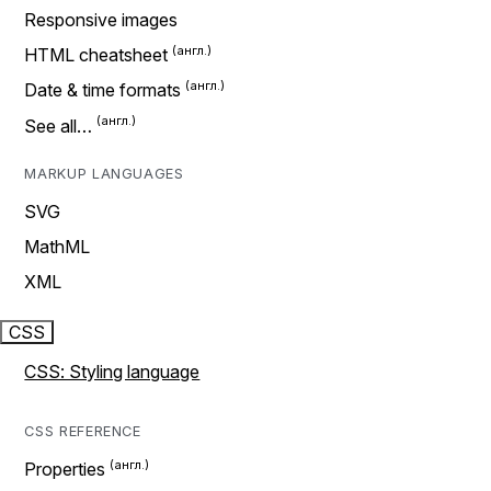
Responsive images
HTML cheatsheet
Date & time formats
See all…
MARKUP LANGUAGES
SVG
MathML
XML
CSS
CSS: Styling language
CSS REFERENCE
Properties