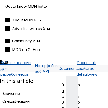
Get to know MDN better
About MDN
Advertise with us
Community
MDN on GitHub
Blog
Веб-технологии
Document:
Интерфейсы
для
Document
свойство
веб API
разработчиков
defaultView
T
In this article
D
h
o
i
Значение
c
s
Спецификации
u
p