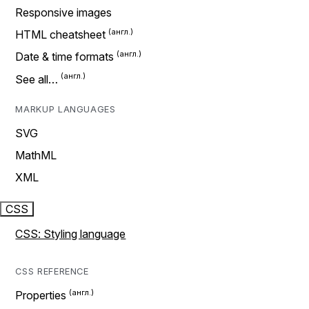
Responsive images
HTML cheatsheet
Date & time formats
See all…
MARKUP LANGUAGES
SVG
MathML
XML
CSS
CSS: Styling language
CSS REFERENCE
Properties