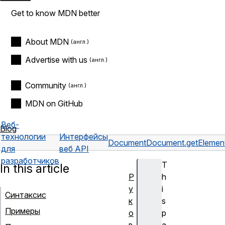
Get to know MDN better
About MDN
Advertise with us
Community
MDN on GitHub
Веб-
Blog
технологии
Интерфейсы
Document
Document.getElemen
для
веб API
разработчиков
T
In this article
Р
h
у
i
Синтаксис
к
s
Примеры
о
p