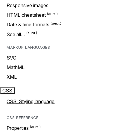
Responsive images
HTML cheatsheet
Date & time formats
See all…
MARKUP LANGUAGES
SVG
MathML
XML
CSS
CSS: Styling language
CSS REFERENCE
Properties