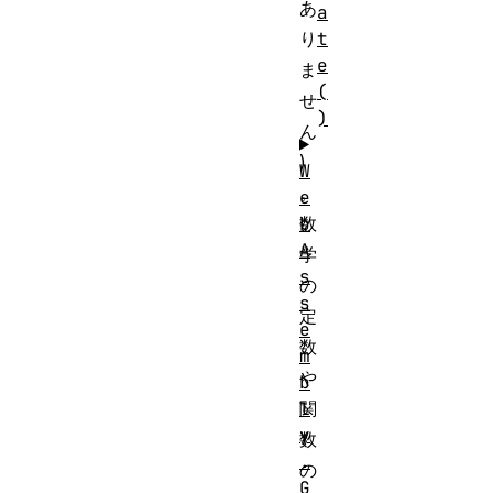
あ
a
t
り
e
ま
(
せ
)
ん
)
W
。
e
b
数
A
学
s
の
s
定
e
数
m
や
b
l
関
y
数
.
の
G