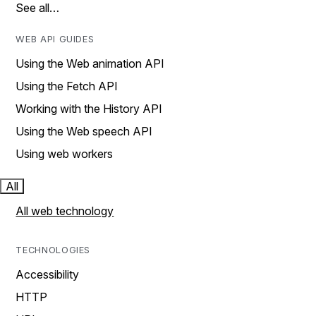
See all…
WEB API GUIDES
Using the Web animation API
Using the Fetch API
Working with the History API
Using the Web speech API
Using web workers
All
All web technology
TECHNOLOGIES
Accessibility
HTTP