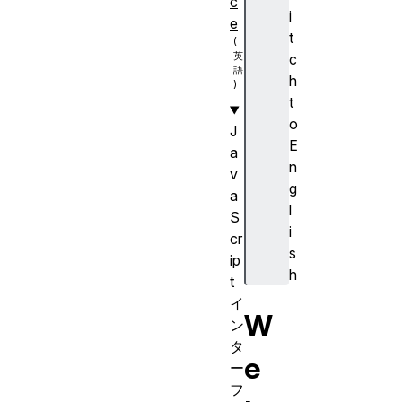
c
i
e
t
c
h
t
o
J
E
a
n
v
g
a
l
S
i
cr
s
ip
h
t
イ
W
ン
タ
e
ー
フ