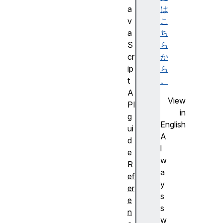
a
は
v
こ
a
ち
S
ら
cr
か
ip
ら
t
。
A
View
PI
in
g
English
ui
A
d
l
e
w
R
a
ef
y
er
s
e
s
n
w