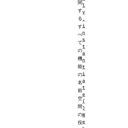
関
l
す
y
る
.
i
す
n
べ
s
て
t
の
a
機
n
能
t
i
の
a
名
t
前
e
空
(
間
)
の
W
e
役