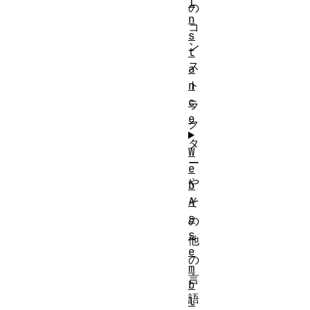
I
の
n
コ
s
ン
t
ス
a
n
ト
c
ラ
e
ク
タ
W
ー
e
や
b
A
そ
s
の
s
他
e
の
m
言
b
語
l