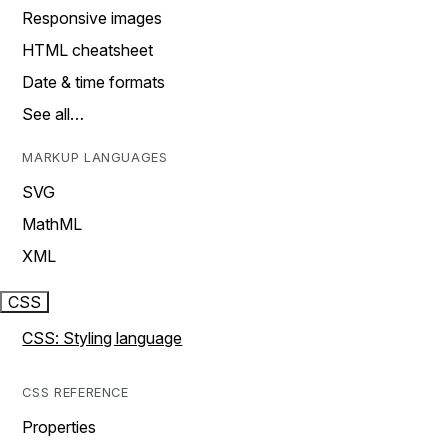
Responsive images
HTML cheatsheet
Date & time formats
See all…
MARKUP LANGUAGES
SVG
MathML
XML
CSS
CSS: Styling language
CSS REFERENCE
Properties