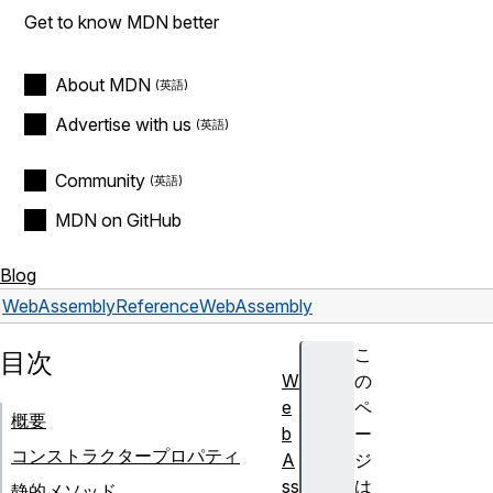
Get to know MDN better
About MDN
Advertise with us
Community
MDN on GitHub
Blog
WebAssembly
Reference
WebAssembly
こ
目次
W
の
e
ペ
概要
b
ー
コンストラクタープロパティ
A
ジ
ss
は
静的メソッド