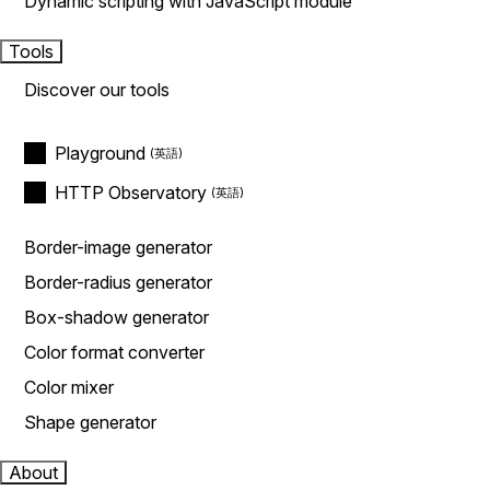
Dynamic scripting with JavaScript module
Tools
Discover our tools
Playground
HTTP Observatory
Border-image generator
Border-radius generator
Box-shadow generator
Color format converter
Color mixer
Shape generator
About