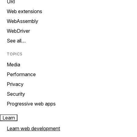
URI
Web extensions
WebAssembly
WebDriver
See all…
TOPICS
Media
Performance
Privacy
Security
Progressive web apps
Learn
Learn web development