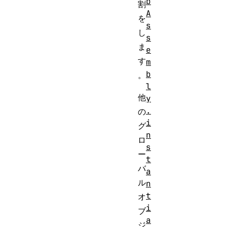
b
割
A
を
s
し
s
ま
e
す
m
b
。
l
他
y
.
の
i
グ
n
ロ
s
ー
t
バ
a
ル
n
t
オ
i
ブ
a
ジ