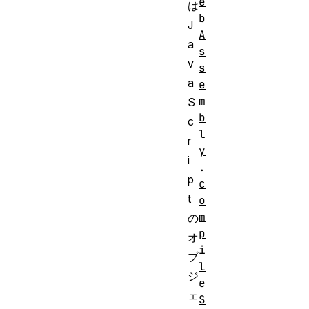
e
は
b
J
A
a
s
v
s
a
e
m
S
b
c
l
r
y
i
.
p
c
t
o
m
の
p
オ
i
ブ
l
ジ
e
ェ
S