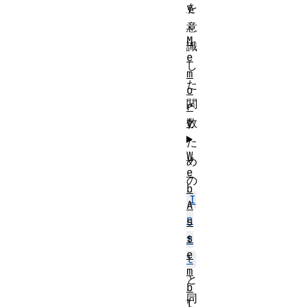
y
を
.
意
M
識
e
し
m
た
o
関
r
y
数
た
W
め
e
の
b
I
A
n
s
s
t
e
l
m
と
b
同
l