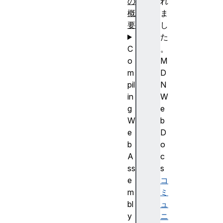
の
れ
概
ま
要
し
た
C
。
o
M
m
D
pil
N
in
W
g
e
W
b
e
D
b
o
A
c
ss
s
e
コ
m
ミ
bl
ュ
y
ニ