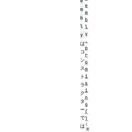
e
e
m
m
b
b
l
l
y
y
.
は
p
コ
r
ン
o
ス
m
i
ト
s
ラ
i
ク
n
タ
g
ー
(
で
)
は