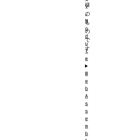
様
y
.
の
M
も
o
の
d
で
u
す
l
。
e
W
e
b
A
s
s
e
m
b