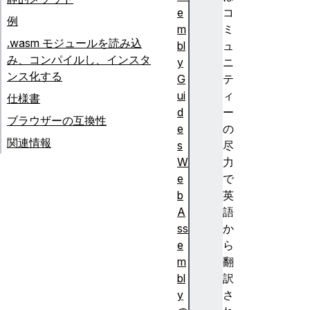
e
コ
例
m
ミ
.wasm モジュールを読み込
bl
ュ
み、コンパイルし、インスタ
y
ニ
ンス化する
G
テ
ui
ィ
仕様書
d
ー
ブラウザーの互換性
e
の
関連情報
s
尽
W
力
e
で
b
英
A
語
ss
か
e
ら
m
翻
bl
訳
y
さ