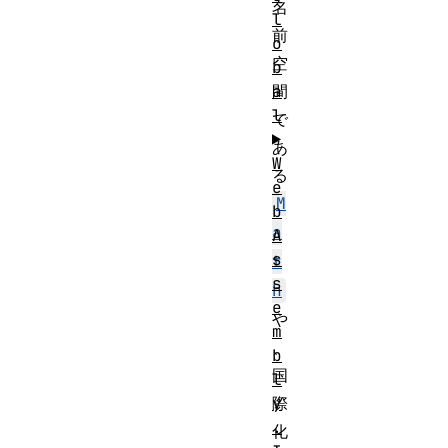
名
l
前
o
空
b
a
間
l
で
あ
W
る
e
M
b
a
A
s
t
s
h
e
や
m
、
b
国
l
y
際
.
化