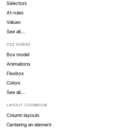
Selectors
At-rules
Values
See all…
CSS GUIDES
Box model
Animations
Flexbox
Colors
See all…
LAYOUT COOKBOOK
Column layouts
Centering an element