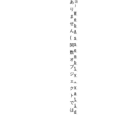
あ
り
W
ま
e
せ
b
ん
A
s
(
s
関
e
数
m
オ
b
ブ
l
ジ
y
.
ェ
v
ク
a
ト
l
で
i
は
d