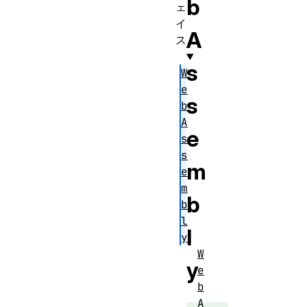
b
ェ
イ
A
ス
s
W
e
s
b
A
e
s
s
m
e
m
b
b
l
l
y
W
y
e
b
A