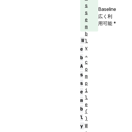
s
Baseline
s
広く利
e
用可能
*
m
b
W
l
y
e
.
b
c
A
o
s
m
p
s
i
e
l
m
e
b
(
l
)
W
y