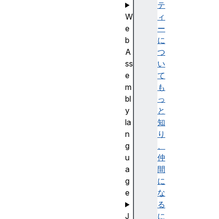
テ
W
ィ
e
ー
b
に
A
つ
ss
い
e
て
m
も
bl
っ
y
と
la
知
n
り
g
、
u
仲
a
間
g
に
e
な
る
J
に