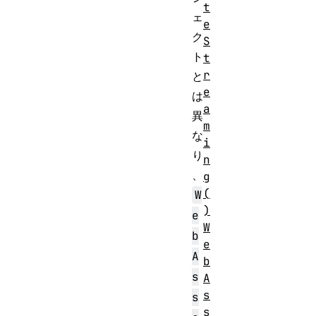
t
ェ
e
ク
S
ト
t
r
と
e
は
a
異
m
な
i
り
n
、
g
(
W
)
e
W
b
e
A
b
s
A
s
s
s