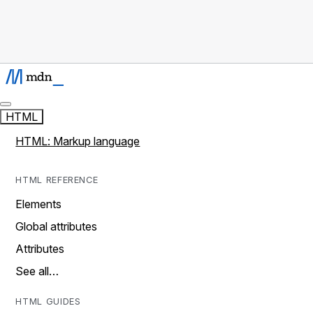
HTML
HTML: Markup language
HTML REFERENCE
Elements
Global attributes
Attributes
See all…
HTML GUIDES