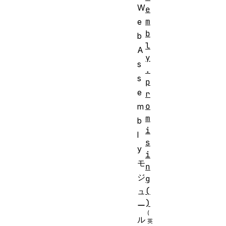
W
e
m
e
b
b
l
A
y
s
.
s
p
e
r
o
m
m
b
i
l
s
y
i
モ
n
ジ
g
(
ュ
)
ー
ル