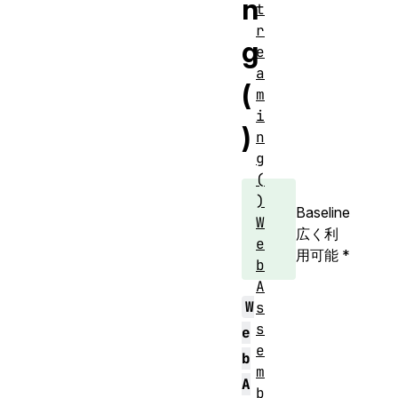
n
t
r
g
e
a
(
m
i
)
n
g
(
)
Baseline
W
広く利
e
用可能
*
b
A
W
s
s
e
e
b
m
A
b