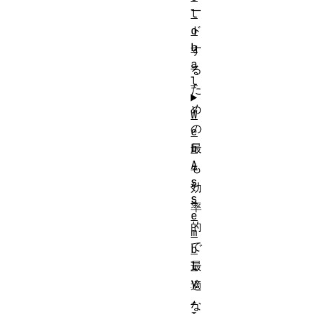
ー
l
o
ド
b
す
a
る
l
た
め
W
の
e
b
最
A
も
s
効
s
率
e
的
m
で
b
l
最
y
適
.
な