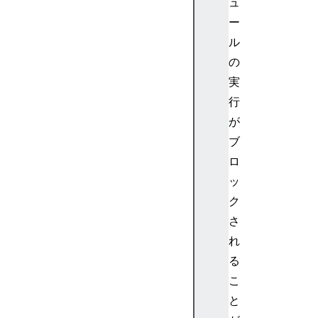
ュ
b
ー
A
s
ル
s
の
e
実
m
行
b
が
l
ブ
y
.
ロ
T
ッ
a
ク
b
さ
l
れ
e
る
W
こ
e
と
b