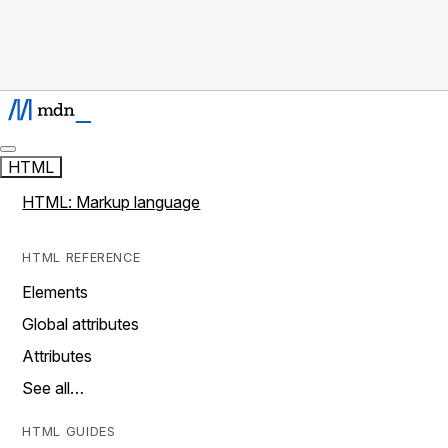
HTML
HTML: Markup language
HTML REFERENCE
Elements
Global attributes
Attributes
See all…
HTML GUIDES