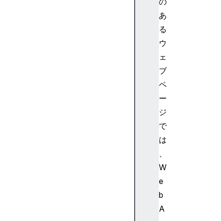
の
y
あ
.
る
M
ウ
o
d
ェ
u
ブ
l
ペ
e
ー
ジ
W
で
e
b
は
A
、
s
W
s
e
e
b
m
A
b