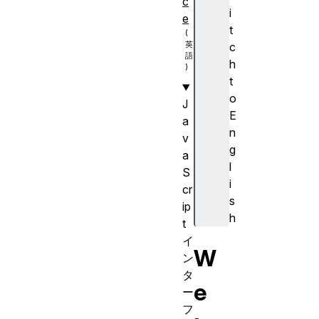
c
i
e
t
c
h
t
o
J
E
a
n
v
g
a
l
S
i
cr
s
ip
h
t
イ
W
ン
タ
e
ー
フ