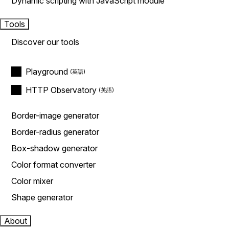
Dynamic scripting with JavaScript module
Tools
Discover our tools
Playground
HTTP Observatory
Border-image generator
Border-radius generator
Box-shadow generator
Color format converter
Color mixer
Shape generator
About