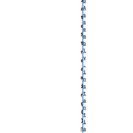
i
b
A
a
s
t
s
e
e
S
m
t
b
l
r
y
e
.
a
i
m
n
s
i
t
n
a
g
n
(
t
)
i
a
関