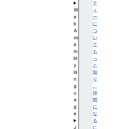
テ
W
ィ
e
ー
b
に
A
つ
ss
い
e
て
m
も
bl
っ
y
と
la
知
n
り
g
、
u
仲
a
間
g
に
e
な
る
J
に