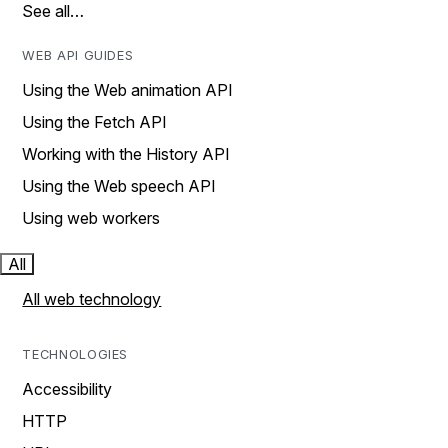
See all…
WEB API GUIDES
Using the Web animation API
Using the Fetch API
Working with the History API
Using the Web speech API
Using web workers
All
All web technology
TECHNOLOGIES
Accessibility
HTTP