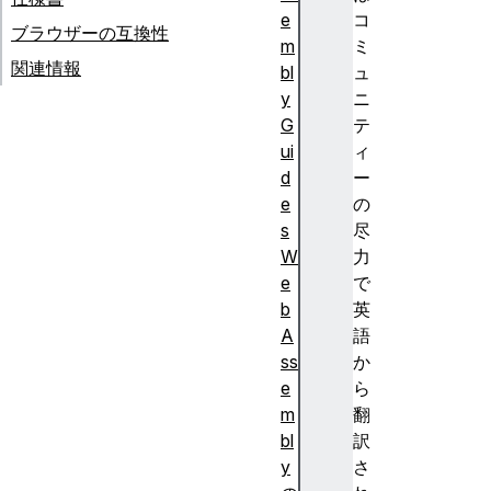
e
コ
ブラウザーの互換性
m
ミ
関連情報
bl
ュ
y
ニ
G
テ
ui
ィ
d
ー
e
の
s
尽
W
力
e
で
b
英
A
語
ss
か
e
ら
m
翻
bl
訳
y
さ