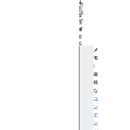
I
方
n
法
s
で
t
a
す
n
。
c
e
メ
モ
W
:
e
厳
b
格
A
な
s
s
コ
e
ン
m
テ
b
ン
l