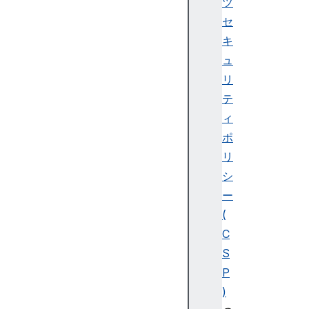
ツ
y
セ
.
M
キ
e
ュ
m
リ
o
テ
r
ィ
y
ポ
W
リ
e
シ
b
ー
A
(
s
C
s
S
e
m
P
b
)
l