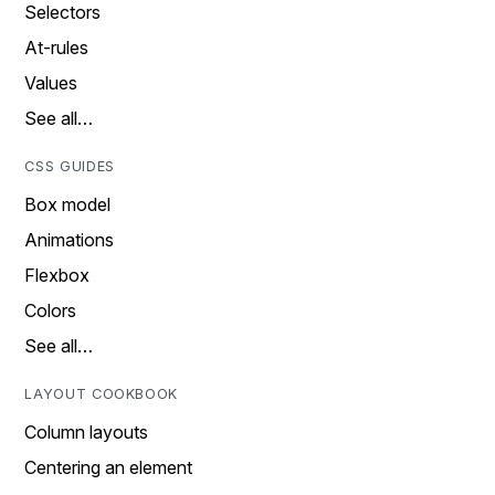
Selectors
At-rules
Values
See all…
CSS GUIDES
Box model
Animations
Flexbox
Colors
See all…
LAYOUT COOKBOOK
Column layouts
Centering an element