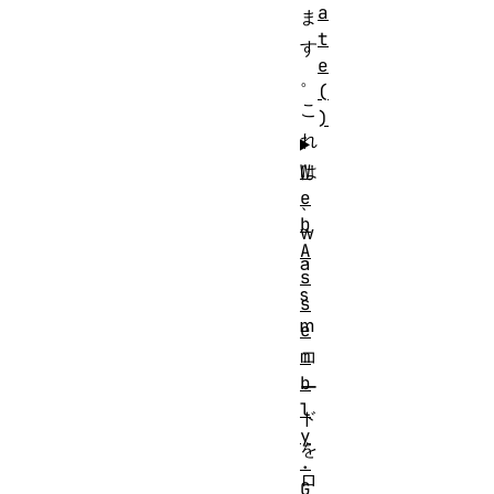
a
ま
t
す
e
。
(
こ
)
れ
W
は
e
、
b
w
A
a
s
s
s
m
e
m
コ
b
ー
l
ド
y
を
.
ロ
G