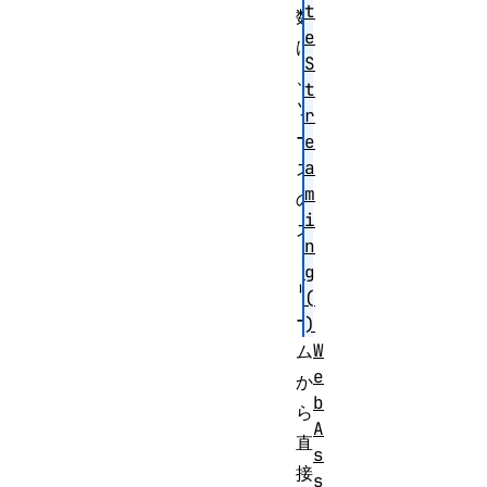
t
数
e
は
S
、
t
ソ
r
ー
e
a
ス
m
の
i
ス
n
ト
g
リ
(
ー
)
W
ム
e
か
b
ら
A
直
s
接
s