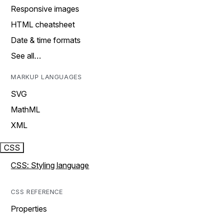
Responsive images
HTML cheatsheet
Date & time formats
See all…
MARKUP LANGUAGES
SVG
MathML
XML
CSS
CSS: Styling language
CSS REFERENCE
Properties