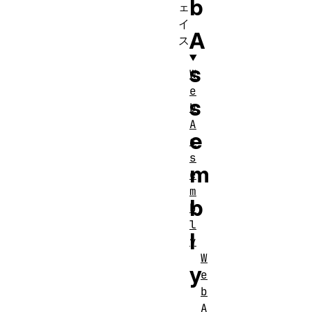
b
ェ
イ
A
ス
s
W
e
s
b
A
e
s
s
m
e
m
b
b
l
l
y
W
y
e
b
.
A