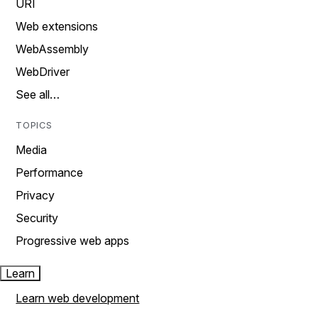
URI
Web extensions
WebAssembly
WebDriver
See all…
TOPICS
Media
Performance
Privacy
Security
Progressive web apps
Learn
Learn web development