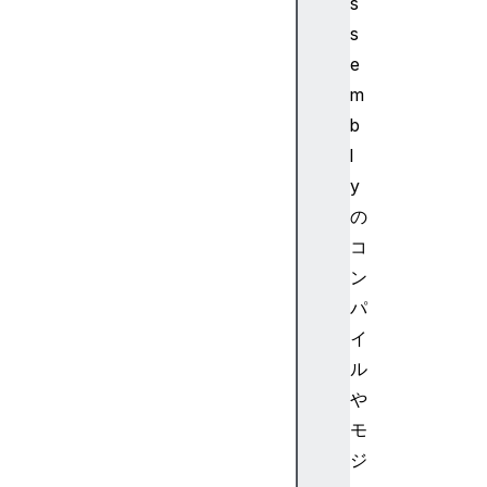
l
s
y
s
.
e
S
m
u
b
s
l
p
e
y
n
の
d
コ
i
ン
n
パ
g
イ
ル
や
モ
W
ジ
e