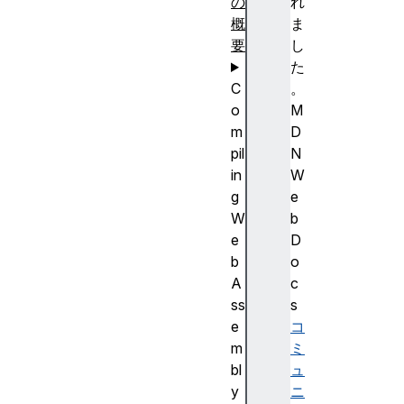
の
れ
概
ま
要
し
た
C
。
o
M
m
D
pil
N
in
W
g
e
W
b
e
D
b
o
A
c
ss
s
e
コ
m
ミ
bl
ュ
y
ニ