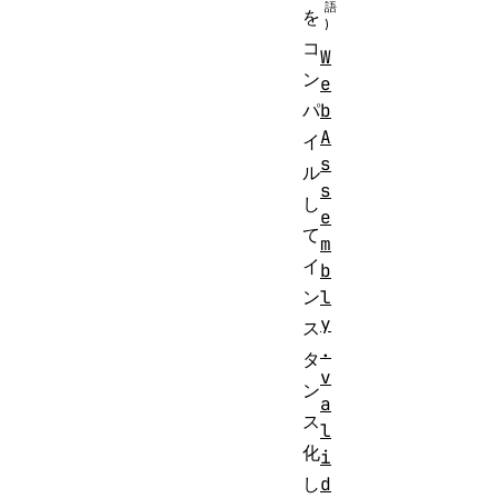
を
コ
W
ン
e
b
パ
A
イ
s
ル
s
し
e
て
m
イ
b
l
ン
y
ス
.
タ
v
ン
a
ス
l
化
i
d
し