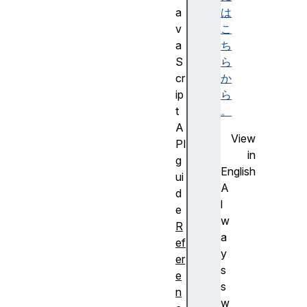
a
は
v
こ
a
ち
S
ら
cr
か
ip
ら
t
。
A
View
PI
in
g
English
ui
A
d
l
e
w
R
a
ef
y
er
s
e
s
n
w