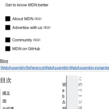
Get to know MDN better
About MDN
Advertise with us
Community
MDN on GitHub
Blog
WebAssembly
Reference
WebAssembly
WebAssembly.instantia
こ
目次
W
の
e
ペ
構文
b
ー
例
A
ジ
ss
は
仕様書