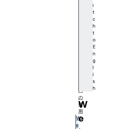
e
i
m
t
bl
c
y
h
J
t
a
o
v
E
a
n
S
g
cr
l
ip
i
t
s
A
h
PI
の
W
使
用
e
W
e