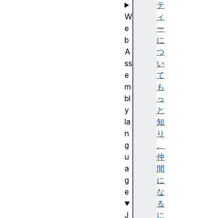
テ
W
ィ
e
ー
b
に
A
つ
ss
い
e
て
m
も
bl
っ
y
と
la
知
n
り
g
、
u
仲
a
間
g
に
e
な
る
J
に