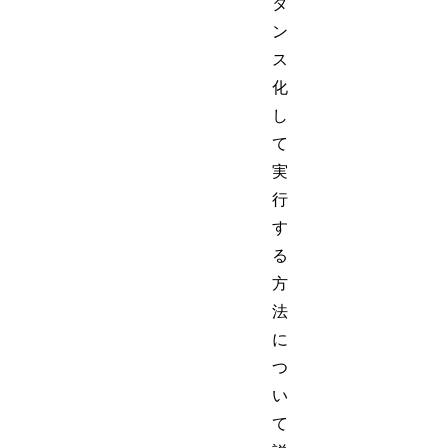
タ
ン
ス
化
し
て
実
行
す
る
方
法
に
つ
い
て