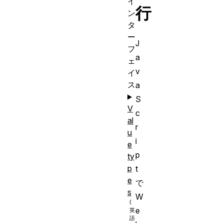
イ
行
ン
タ
ー
J
フ
a
ェ
v
イ
ス
a
S
V
c
al
r
u
i
e
p
ty
p
t
e
で
s
W
e