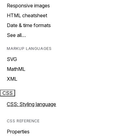
Responsive images
HTML cheatsheet
Date & time formats
See all…
MARKUP LANGUAGES
SVG
MathML
XML
CSS
CSS: Styling language
CSS REFERENCE
Properties