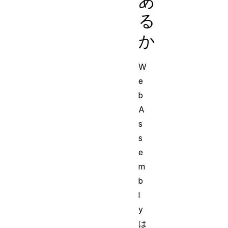
あ
る
か
W
e
b
A
s
s
e
m
b
l
y
は