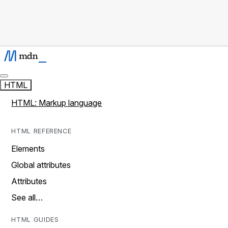
HTML
HTML: Markup language
HTML REFERENCE
Elements
Global attributes
Attributes
See all…
HTML GUIDES