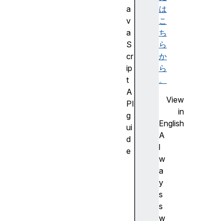
a
は
v
こ
a
ち
S
ら
cr
か
ip
ら
t
。
A
View
PI
in
g
English
ui
A
d
l
e
w
W
a
e
y
b
s
A
s
ss
w