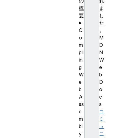
の
れ
概
ま
要
し
た
C
。
o
M
m
D
pil
N
in
W
g
e
W
b
e
D
b
o
A
c
ss
s
e
コ
m
ミ
bl
ュ
y
ニ