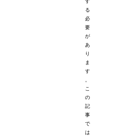
す
る
必
要
が
あ
り
ま
す
。
こ
の
記
事
で
は