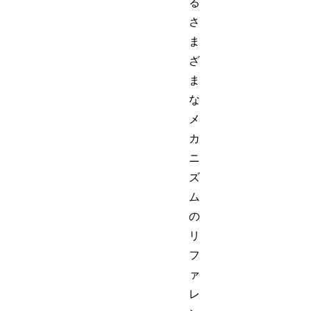
る
さ
ま
ざ
ま
な
メ
カ
ニ
ズ
ム
の
リ
フ
ァ
レ