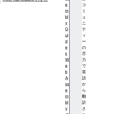
e
コ
m
ミ
bl
ュ
y
ニ
G
テ
ui
ィ
d
ー
e
の
s
尽
W
力
e
で
b
英
A
語
ss
か
e
ら
m
翻
bl
訳
y
さ