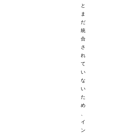
と
ま
だ
統
合
さ
れ
て
い
な
い
た
め
、
イ
ン