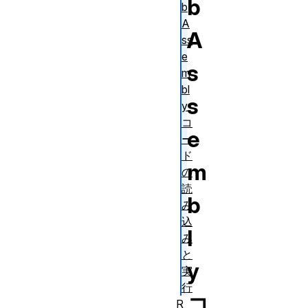
b
b
A
A
ss
e
s
m
bl
s
y
コ
e
ー
ド
m
の
読
b
み
込
l
み
と
y
実
行
コ
R