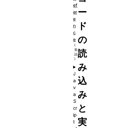
ef
ー
er
e
ド
n
c
の
e
読
み
J
込
a
v
み
a
S
と
cr
ip
実
t