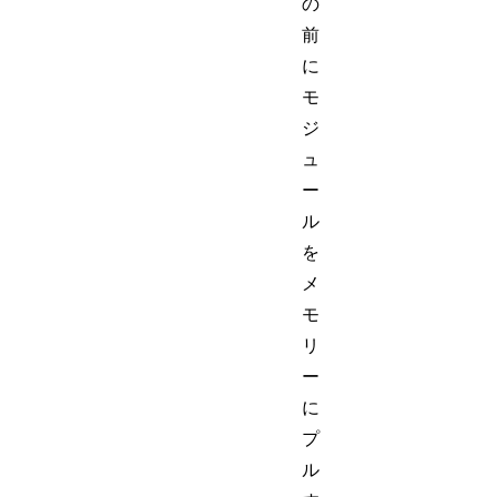
の
前
に
モ
ジ
ュ
ー
ル
を
メ
モ
リ
ー
に
プ
ル