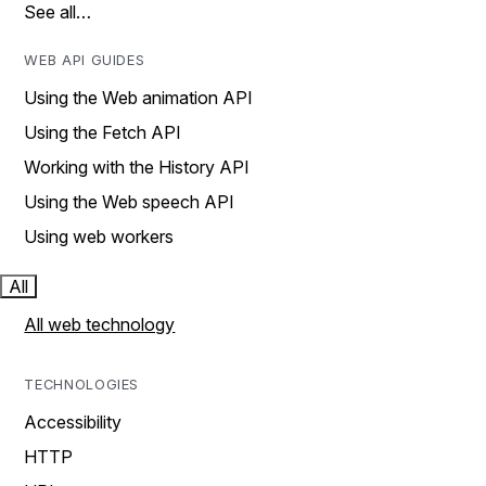
See all…
WEB API GUIDES
Using the Web animation API
Using the Fetch API
Working with the History API
Using the Web speech API
Using web workers
All
All web technology
TECHNOLOGIES
Accessibility
HTTP