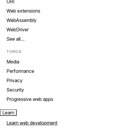
URI
Web extensions
WebAssembly
WebDriver
See all…
TOPICS
Media
Performance
Privacy
Security
Progressive web apps
Learn
Learn web development