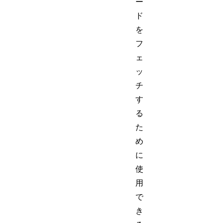
ー
ド
を
フ
ェ
ッ
チ
す
る
た
め
に
使
用
で
き