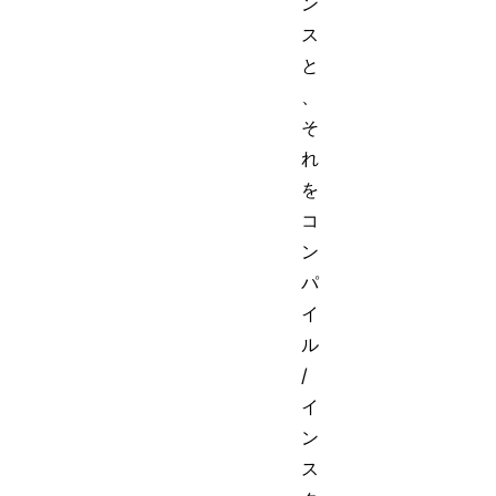
ン
ス
と
、
そ
れ
を
コ
ン
パ
イ
ル
/
イ
ン
ス