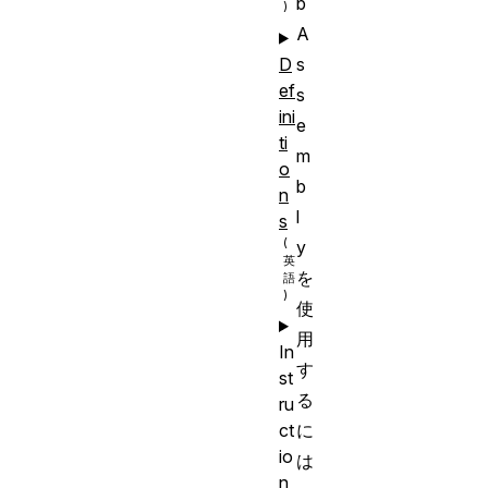
b
A
D
s
ef
s
ini
e
ti
m
o
b
n
l
s
y
を
使
用
In
す
st
る
ru
に
ct
io
は
n