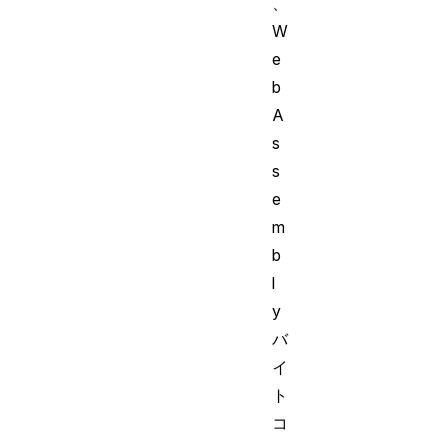
、
W
e
b
A
s
s
e
m
b
l
y
バ
イ
ト
コ