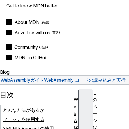
Get to know MDN better
About MDN
Advertise with us
Community
MDN on GitHub
Blog
WebAssembly
ガイド
WebAssembly コードの読み込みと実行
こ
目次
W
の
e
ペ
どんな方法があるか
b
ー
フェッチを使用する
A
ジ
ss
は
XMLHttpRequest の使用