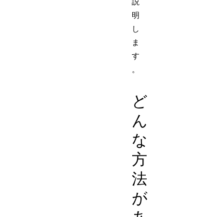
説
明
し
ま
す
。
ど
ん
な
方
法
が