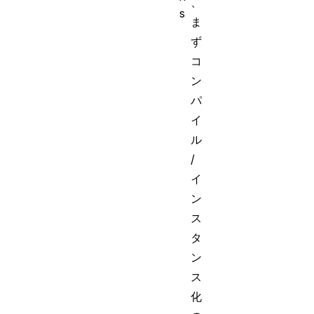
、
s
ま
ず
コ
ン
パ
イ
ル
/
イ
ン
ス
タ
ン
ス
化