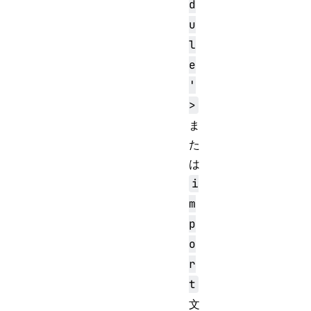
d
u
l
e
'
>
ま
た
は
i
m
p
o
r
t
文