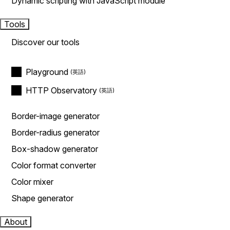
Dynamic scripting with JavaScript module
Tools
Discover our tools
Playground
HTTP Observatory
Border-image generator
Border-radius generator
Box-shadow generator
Color format converter
Color mixer
Shape generator
About