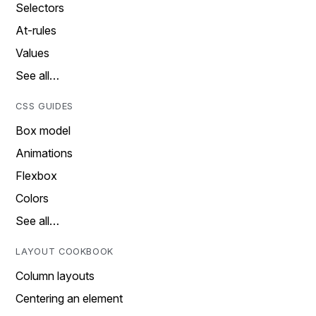
Selectors
At-rules
Values
See all…
CSS GUIDES
Box model
Animations
Flexbox
Colors
See all…
LAYOUT COOKBOOK
Column layouts
Centering an element