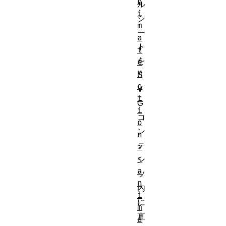
n
ル
i
シ
m
ー
a
ト
t
を
e
M
S
o
V
t
G
i
コ
o
ン
n
テ
>
<
ン
a
ツ
n
内
i
に
m
直
a