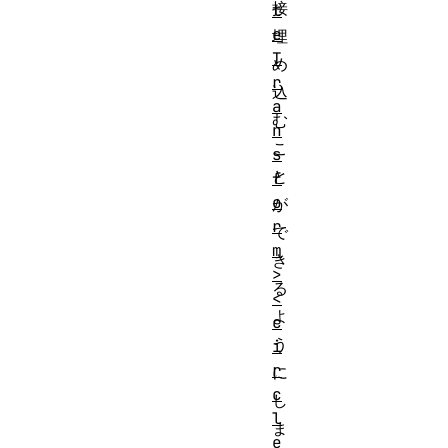
接
t
e
埋
T
め
r
込
a
む
n
こ
s
と
f
o
が
r
で
m
き
>
る
<
よ
c
う
i
r
に
c
し
l
ま
e