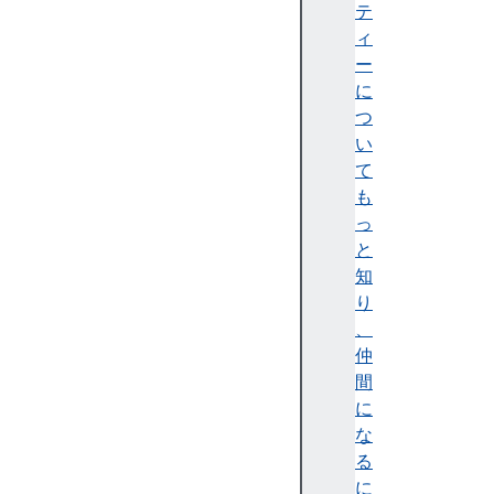
ス
テ
ク
ィ
リ
ー
プ
に
ト
つ
処
い
理
て
S
も
M
っ
IL
と
に
知
よ
り
る
、
S
仲
V
間
G
に
ア
な
ニ
る
メ
に