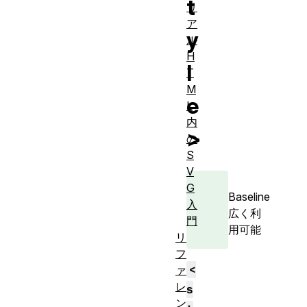
t
リ
ア
y
ル
H
l
T
M
e
L
内
>
の
S
V
G
Baseline
入
広く利
門
用可能
リ
フ
<
ァ
レ
s
ン