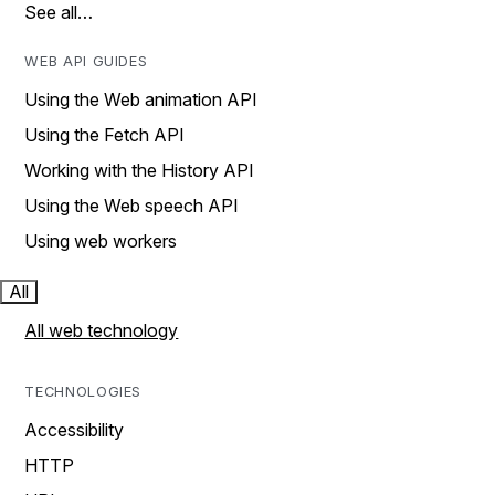
See all…
WEB API GUIDES
Using the Web animation API
Using the Fetch API
Working with the History API
Using the Web speech API
Using web workers
All
All web technology
TECHNOLOGIES
Accessibility
HTTP