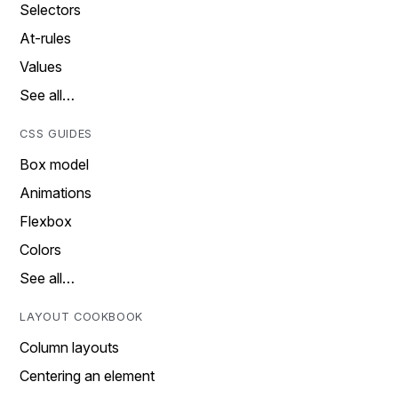
Selectors
At-rules
Values
See all…
CSS GUIDES
Box model
Animations
Flexbox
Colors
See all…
LAYOUT COOKBOOK
Column layouts
Centering an element