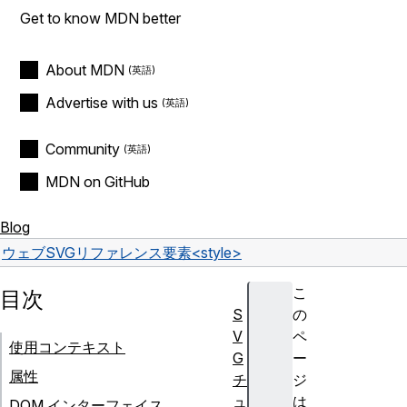
Get to know MDN better
About MDN
Advertise with us
Community
MDN on GitHub
Blog
ウェブ
SVG
リファレンス
要素
<style>
こ
目次
S
の
V
ペ
使用コンテキスト
G
ー
属性
チ
ジ
ュ
は
DOM インターフェイス