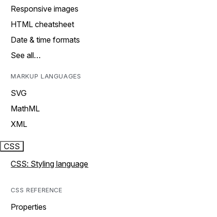
Responsive images
HTML cheatsheet
Date & time formats
See all…
MARKUP LANGUAGES
SVG
MathML
XML
CSS
CSS: Styling language
CSS REFERENCE
Properties