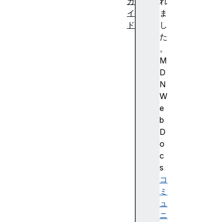
ガ
れ
イ
ま
ド
し
デ
た
ー
。
タ
M
型
D
リ
N
ン
W
ク
e
名
b
前
D
空
o
間
c
の
s
速
コ
修
ミ
講
ュ
座
ニ