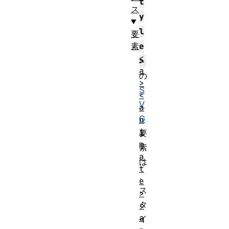
t
ス
y
l
要
素
e
<
>
a
の
>
S
<
V
a
G
n
i
要
m
素
a
は
t
、
e
ス
>
タ
<
a
イ