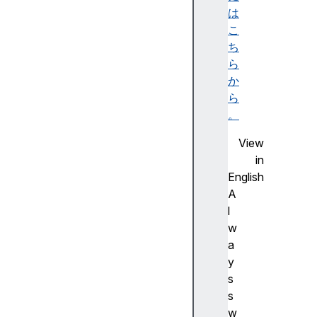
ー
は
シ
こ
ョ
ち
ン
ら
画
か
像
ら
と
。
し
View
て
in
の
English
S
A
V
l
G
w
H
a
T
y
M
s
L
s
で
w