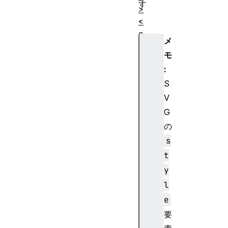
す
>
。
<
c
メ
l
モ
i
:
p
P
S
a
V
t
G
h
の
>
s
<
t
d
e
y
f
l
s
e
>
要
<