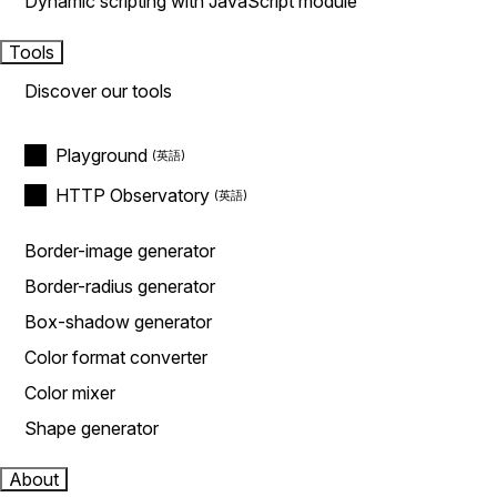
Dynamic scripting with JavaScript module
Tools
Discover our tools
Playground
HTTP Observatory
Border-image generator
Border-radius generator
Box-shadow generator
Color format converter
Color mixer
Shape generator
About