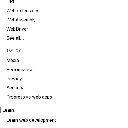
URI
Web extensions
WebAssembly
WebDriver
See all…
TOPICS
Media
Performance
Privacy
Security
Progressive web apps
Learn
Learn web development