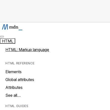
HTML
HTML: Markup language
HTML REFERENCE
Elements
Global attributes
Attributes
See all…
HTML GUIDES