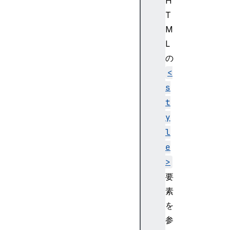
H
e
T
n
M
d
>
L
<
の
f
<
e
s
C
t
o
l
y
o
l
r
e
M
>
a
要
t
r
素
i
を
x
参
>