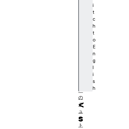
の
i
S
t
V
c
G
h
効
t
果
o
S
E
V
n
G
g
フ
l
ィ
i
ル
s
タ
h
ー
の
<
チ
ュ
s
ー
ト