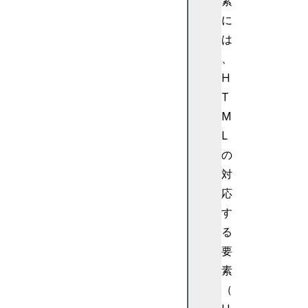
素
d
e
に
s
は
c
、
>
H
<
T
e
M
l
l
L
i
の
p
対
s
応
e
す
>
る
<
f
要
e
素
B
（
l