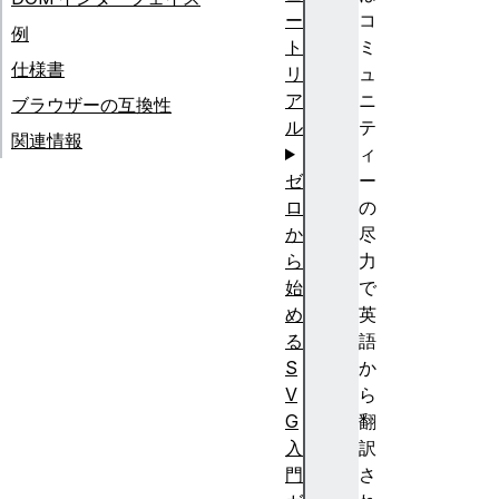
ー
コ
例
ト
ミ
仕様書
リ
ュ
ア
ニ
ブラウザーの互換性
ル
テ
関連情報
ィ
ゼ
ー
ロ
の
か
尽
ら
力
始
で
め
英
る
語
S
か
V
ら
G
翻
入
訳
門
さ