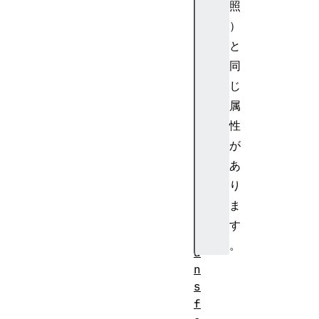
照
<
）
f
と
e
C
同
o
じ
m
属
p
性
o
が
n
あ
e
n
り
t
ま
T
す
r
。
a
n
s
f