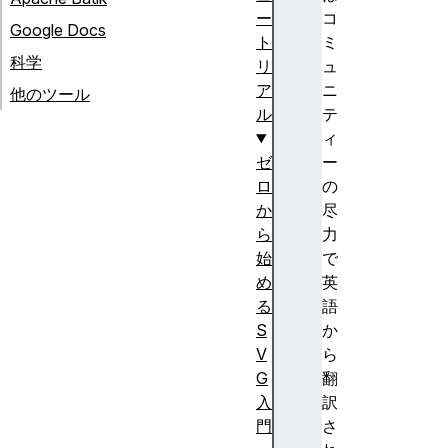
ー
コ
Google Docs
ト
ミ
科学
リ
ュ
ア
ニ
他のツール
ル
テ
ィ
ゼ
ー
ロ
の
か
尽
ら
力
始
で
め
英
る
語
S
か
V
ら
G
翻
入
訳
門
さ