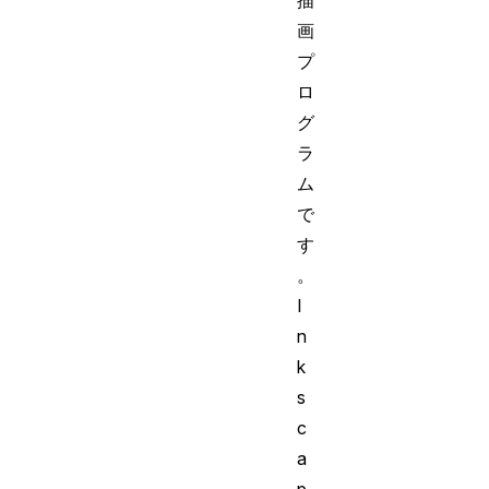
描
画
プ
ロ
グ
ラ
ム
で
す
。
I
n
k
s
c
a