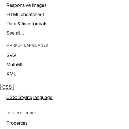
Responsive images
HTML cheatsheet
Date & time formats
See all…
MARKUP LANGUAGES
SVG
MathML
XML
CSS
CSS: Styling language
CSS REFERENCE
Properties