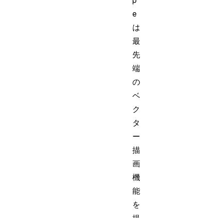
p
e
は
最
先
端
の
ベ
ク
タ
ー
描
画
機
能
を