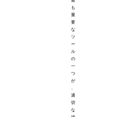
最
も
重
要
な
ツ
ー
ル
の
一
つ
が
、
適
切
な