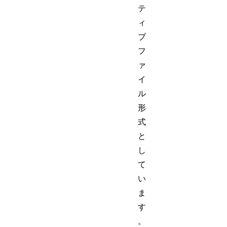
テ
ィ
ブ
フ
ァ
イ
ル
形
式
と
し
て
い
ま
す
。