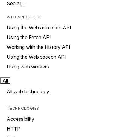
See all…
WEB API GUIDES
Using the Web animation API
Using the Fetch API
Working with the History API
Using the Web speech API
Using web workers
All
All web technology
TECHNOLOGIES
Accessibility
HTTP