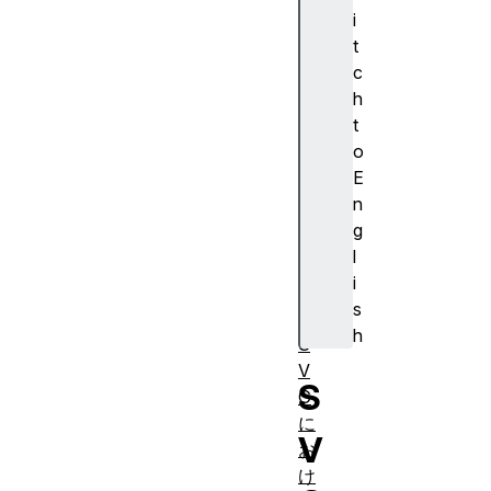
標
i
変
t
換
c
ク
h
リ
t
ッ
o
ピ
E
ン
n
グ
g
と
l
マ
i
ス
s
ク
h
S
V
S
G
に
V
お
け