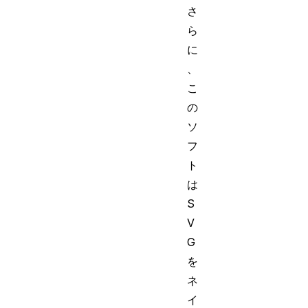
さ
ら
に
、
こ
の
ソ
フ
ト
は
S
V
G
を
ネ
イ