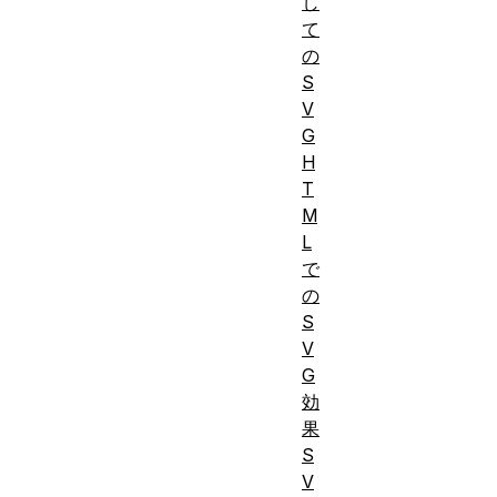
し
て
の
S
V
G
H
T
M
L
で
の
S
V
G
効
果
S
V