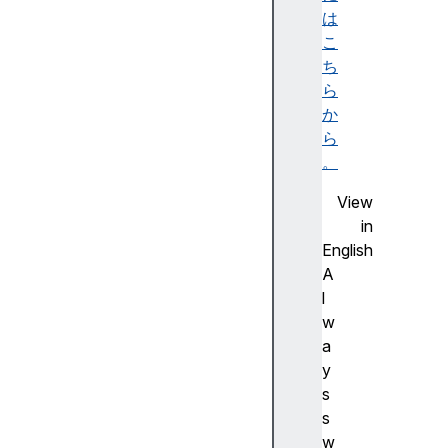
デ
は
ー
こ
シ
ち
ョ
ら
ン
か
パ
ら
タ
。
ー
View
ン
in
テ
English
キ
A
ス
l
ト
w
基
a
本
y
的
s
な
s
座
w