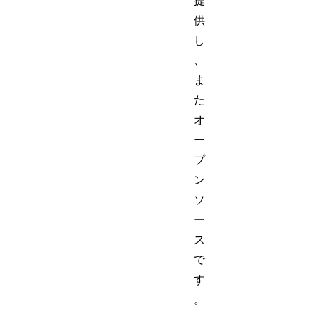
提
供
し
、
ま
た
オ
ー
プ
ン
ソ
ー
ス
で
す
。