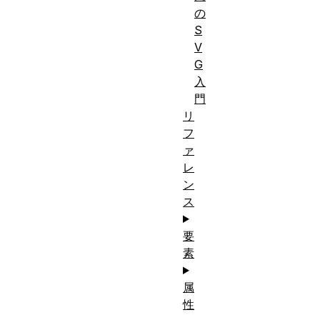
の
S
V
G
入
門
リ
フ
ァ
レ
ン
ス
要
素
属
性