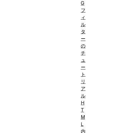
G
フ
ィ
ル
タ
ー
の
チ
ュ
ー
ト
リ
ア
ル
H
T
M
L
内