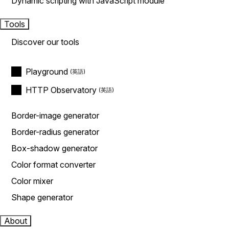
Dynamic scripting with JavaScript module
Tools
Discover our tools
Playground
HTTP Observatory
Border-image generator
Border-radius generator
Box-shadow generator
Color format converter
Color mixer
Shape generator
About