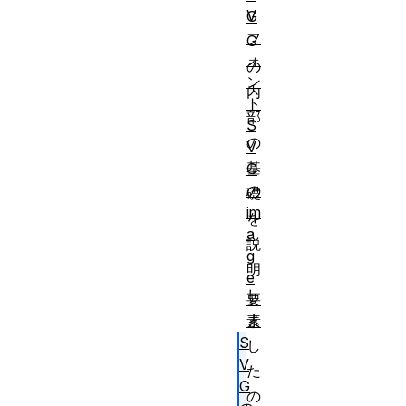
V
G
フ
G
ォ
の
ン
内
ト
部
S
の
V
基
G
の
礎
im
を
a
説
g
明
e
し
要
ま
素
S
し
V
た
G
の