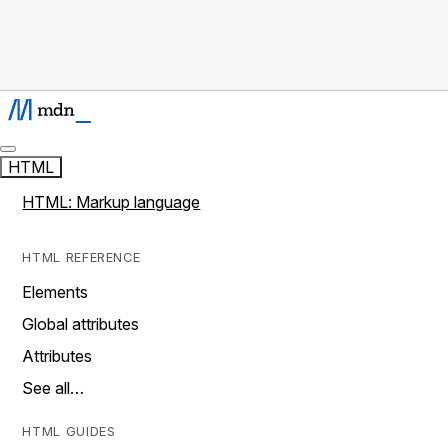
HTML
HTML: Markup language
HTML REFERENCE
Elements
Global attributes
Attributes
See all…
HTML GUIDES