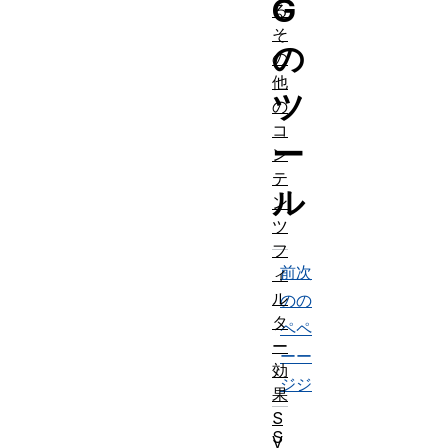
G
る
そ
の
の
他
ツ
の
コ
ー
ン
テ
ル
ン
ツ
フ
前
次
ィ
ル
の
の
タ
ペ
ペ
ー
ー
ー
効
ジ
ジ
果
S
S
V