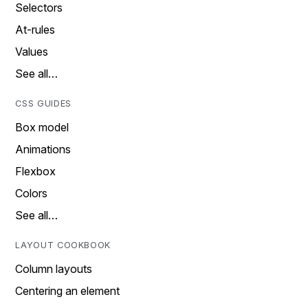
Selectors
At-rules
Values
See all…
CSS GUIDES
Box model
Animations
Flexbox
Colors
See all…
LAYOUT COOKBOOK
Column layouts
Centering an element