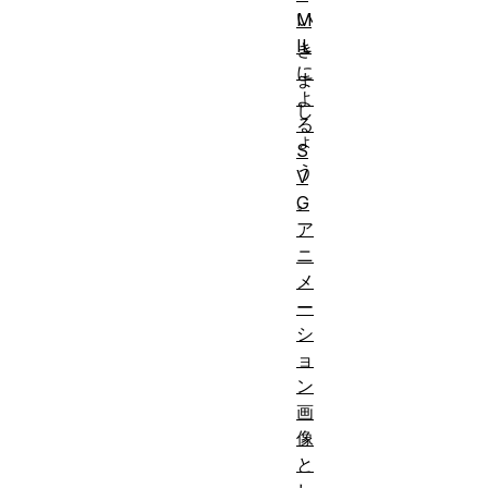
い
M
IL
き
に
ま
よ
し
る
ょ
S
う
V
。
G
ア
ニ
メ
ー
シ
ョ
ン
画
像
と