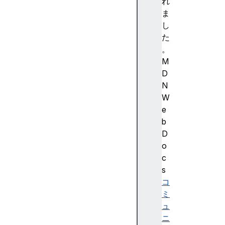
概
れ
要
ま
始
し
め
た
ま
。
し
M
ょ
D
う
N
位
W
置
e
指
b
定
D
基
o
本
c
図
s
形
コ
パ
ミ
ス
ュ
塗
ニ