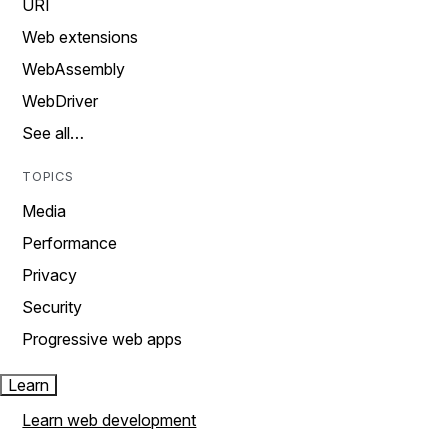
URI
Web extensions
WebAssembly
WebDriver
See all…
TOPICS
Media
Performance
Privacy
Security
Progressive web apps
Learn
Learn web development