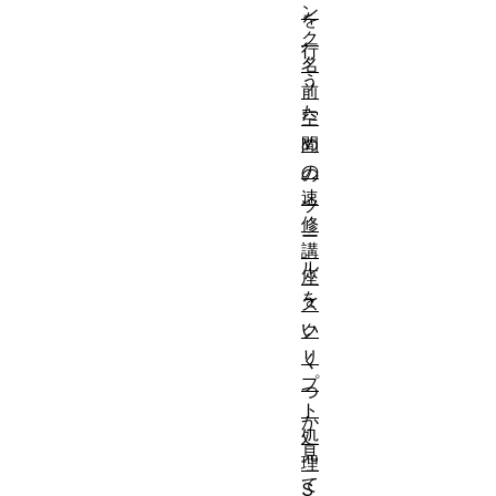
ン
を
ク
行
名
う
前
た
空
め
間
の
の
速
ツ
修
ー
講
ル
座
を
ス
い
ク
リ
く
プ
つ
ト
か
処
見
理
て
S