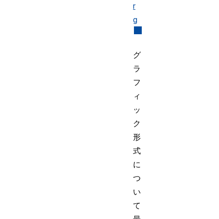
r
g
グ
ラ
フ
ィ
ッ
ク
形
式
に
つ
い
て