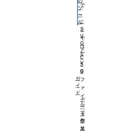
の
で
ツ
、
ー
こ
ル
S
こ
V
で
G
は
と
S
C
V
S
G
S
ガ
フ
イ
ァ
ド
イ
デ
ル
ー
で
タ
作
型
リ
業