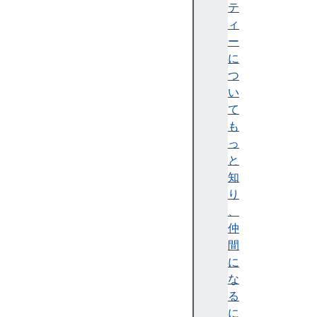
り
テ
つ
ィ
ぶ
ー
し
に
と
つ
ス
い
ト
て
ロ
も
ー
っ
ク
と
S
知
V
り
G
、
に
仲
お
間
け
に
る
な
グ
る
ラ
に