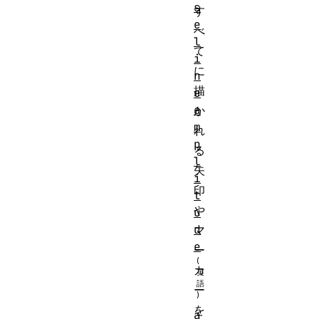
s
す
e
べ
l
て
i
に
n
描
e
a
か
m
れ
p
る
l
矢
i
印
t
や
u
d
マ
e
ー
カ
ー
を
a