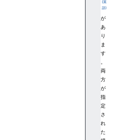
c
l
が
i
あ
p
り
-
p
ま
a
す
t
。
h
両
c
方
l
が
i
p
指
-
定
r
さ
u
れ
l
た
e