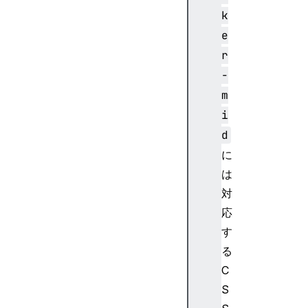
ba
k
se
Pr
e
of
r
il
-
e
m
i
b
e
d
g
に
i
は
n
対
b
応
i
す
a
s
る
C
S