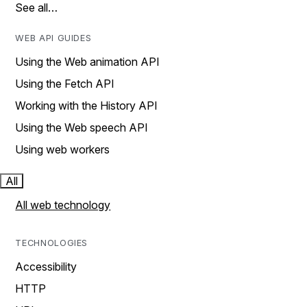
See all…
WEB API GUIDES
Using the Web animation API
Using the Fetch API
Working with the History API
Using the Web speech API
Using web workers
All
All web technology
TECHNOLOGIES
Accessibility
HTTP