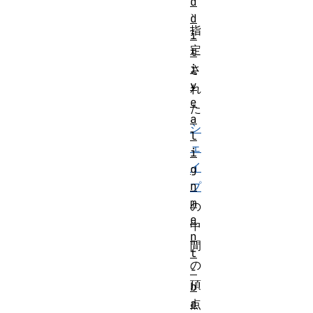
d
、
d
指
i
定
t
i
さ
v
れ
e
た
a
シ
l
ェ
i
イ
g
n
プ
m
の
e
中
n
間
t
の
-
頂
b
a
点