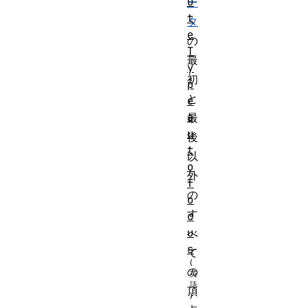
u
ー
t
タ
e
の
T
最
y
初
p
と
e
a
最
u
後
t
以
o
外
f
の
o
す
c
u
べ
s
て
の
頂