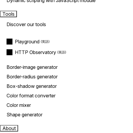
Dynamic scripting with JavaScript module
Tools
Discover our tools
Playground
HTTP Observatory
Border-image generator
Border-radius generator
Box-shadow generator
Color format converter
Color mixer
Shape generator
About