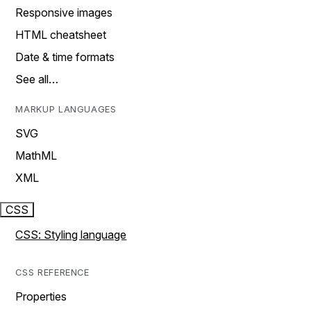
Responsive images
HTML cheatsheet
Date & time formats
See all…
MARKUP LANGUAGES
SVG
MathML
XML
CSS
CSS: Styling language
CSS REFERENCE
Properties