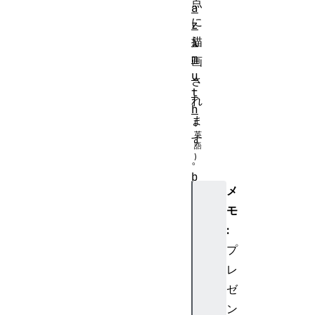
点
a
に
z
i
描
m
画
u
さ
t
れ
h
ま
す
。
b
メ
a
s
モ
e
:
F
プ
r
レ
e
ゼ
q
ン
u