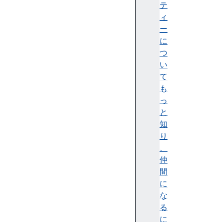
ス
テ
ク
ィ
リ
ー
プ
に
ト
つ
処
い
理
て
S
も
M
っ
IL
と
に
知
よ
り
る
、
S
仲
V
間
G
に
ア
な
ニ
る
メ
に