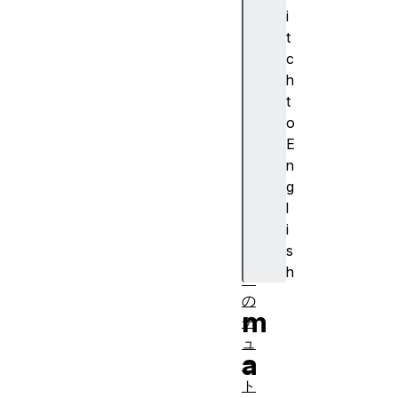
の
i
S
t
V
c
G
h
効
t
果
o
S
E
V
n
G
g
フ
l
ィ
i
ル
s
タ
h
ー
の
m
チ
ュ
a
ー
ト