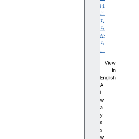
ー
は
シ
こ
ョ
ち
ン
ら
画
か
像
ら
と
。
し
View
て
in
の
English
S
A
V
l
G
w
H
a
T
y
M
s
L
s
で
w