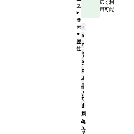
広く利
ス
用可能
要
m
素
a
属
r
性
k
a
e
c
c
r
u
-
m
m
u
i
l
d
a
t
属
e
性
a
は