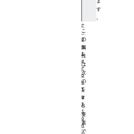
ま
o
す
l
。
o
r
こ
-
の
i
n
属
t
性
e
は
r
次
p
の
o
S
l
a
V
t
G
i
要
o
素
n
で
c