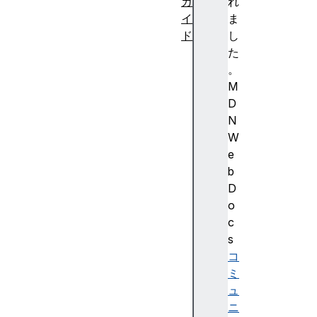
ガ
れ
イ
ま
ド
し
デ
た
ー
。
タ
M
型
D
リ
N
ン
W
ク
e
名
b
前
D
空
o
間
c
の
s
速
コ
修
ミ
講
ュ
座
ニ