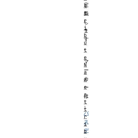
定
t
t
義
r
し
i
ま
b
す
u
。
t
e
マ
N
ー
a
カ
m
e
ー
a
は
t
、
t
パ
r
ス
i
デ
b