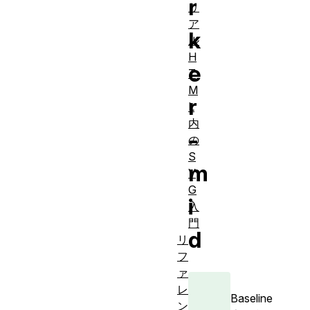
r
リ
ア
k
ル
H
e
T
M
r
L
内
-
の
S
m
V
G
i
入
門
d
リ
フ
ァ
レ
Baseline
ン