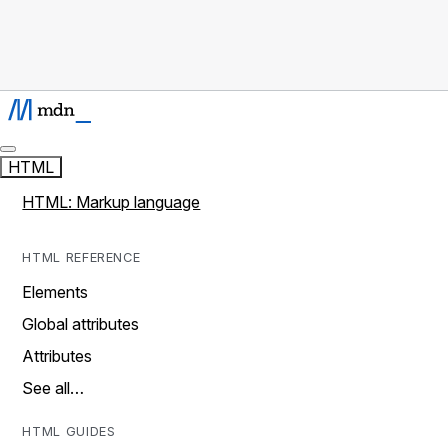
HTML
HTML: Markup language
HTML REFERENCE
Elements
Global attributes
Attributes
See all…
HTML GUIDES