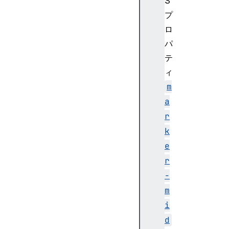
S
b
プ
y
ロ
c
a
パ
l
テ
c
ィ
M
m
o
a
d
e
r
c
k
l
e
a
r
s
-
s
cl
m
ip
i
d