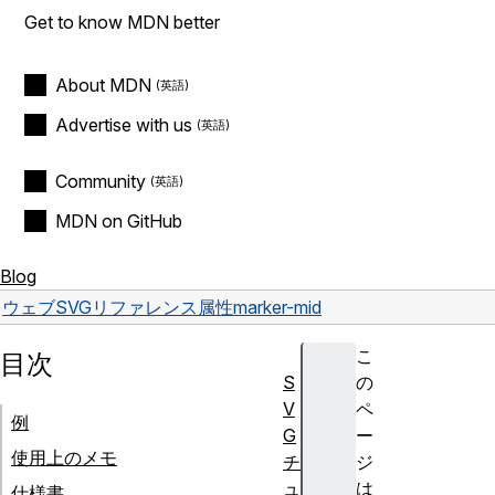
Get to know MDN better
About MDN
Advertise with us
Community
MDN on GitHub
Blog
ウェブ
SVG
リファレンス
属性
marker-mid
こ
目次
S
の
V
ペ
例
G
ー
使用上のメモ
チ
ジ
ュ
は
仕様書