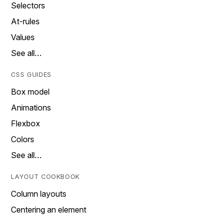
Selectors
At-rules
Values
See all…
CSS GUIDES
Box model
Animations
Flexbox
Colors
See all…
LAYOUT COOKBOOK
Column layouts
Centering an element