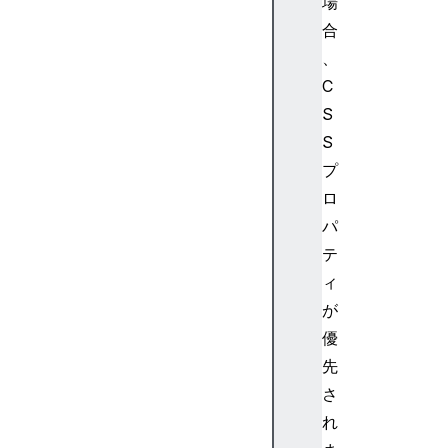
場
c
l
合
i
、
p
C
P
S
a
S
t
プ
h
U
ロ
n
パ
i
テ
t
ィ
s
が
c
優
o
l
先
o
さ
r
れ
c