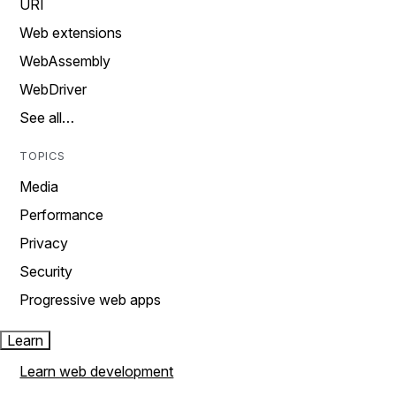
URI
Web extensions
WebAssembly
WebDriver
See all…
TOPICS
Media
Performance
Privacy
Security
Progressive web apps
Learn
Learn web development