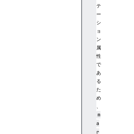
e
テ
n
ー
c
シ
y
ョ
b
ン
a
属
s
e
性
l
で
i
あ
n
る
e
た
-
め
s
h
、
i
m
f
a
t
r