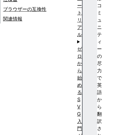
ー
コ
ブラウザーの互換性
ト
ミ
関連情報
リ
ュ
ア
ニ
ル
テ
ィ
ゼ
ー
ロ
の
か
尽
ら
力
始
で
め
英
る
語
S
か
V
ら
G
翻
入
訳
門
さ