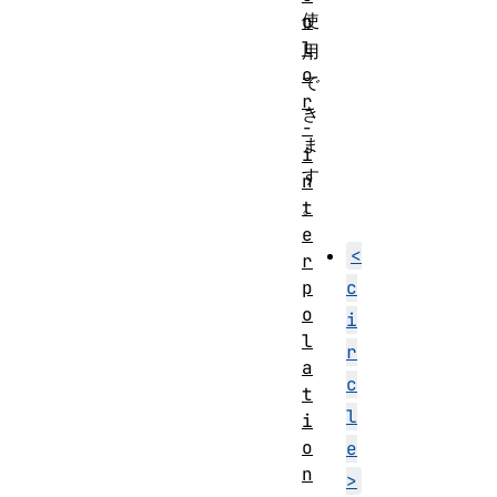
使
o
l
用
o
で
r
き
-
ま
i
す
n
。
t
e
<
r
c
p
o
i
l
r
a
c
t
l
i
o
e
n
>