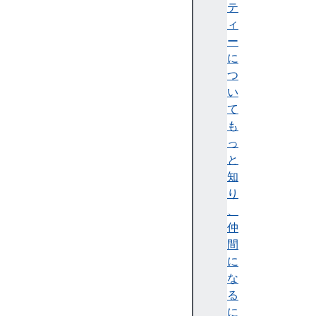
ス
テ
ク
ィ
リ
ー
プ
に
ト
つ
処
い
理
て
S
も
M
っ
IL
と
に
知
よ
り
る
、
S
仲
V
間
G
に
ア
な
ニ
る
メ
に