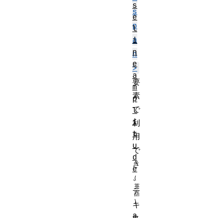
s
s
e
p
l
a
i
n
n
e
>
a
要
m
素
p
で
l
i
利
t
用
u
で
d
き
e
、
テ
キ
a