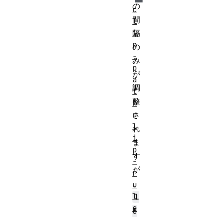
の
c
間
l
i
隔
p
の
-
み
p
が
a
調
t
整
h
c
さ
l
れ
i
ま
p
す
-
が
r
、
u
l
l
e
e