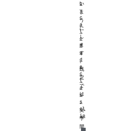
b
い
y
よ
c
う
a
に
l
し
c
ま
M
o
す
d
。
e
既
c
定
l
で
a
は
s
s
、
cl
文
ip
字
間