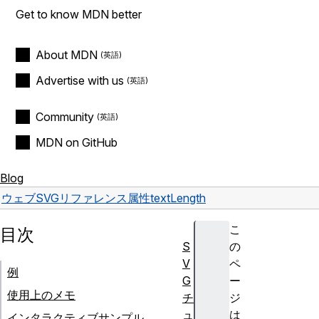
Get to know MDN better
About MDN
Advertise with us
Community
MDN on GitHub
Blog
ウェブ
SVG
リファレンス
属性
textLength
こ
目次
S
の
V
ペ
例
G
ー
使用上のメモ
チ
ジ
ュ
は
インタラクティブサンプル