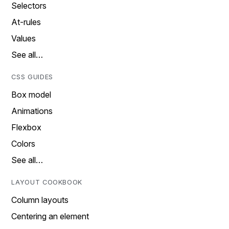
Selectors
At-rules
Values
See all…
CSS GUIDES
Box model
Animations
Flexbox
Colors
See all…
LAYOUT COOKBOOK
Column layouts
Centering an element