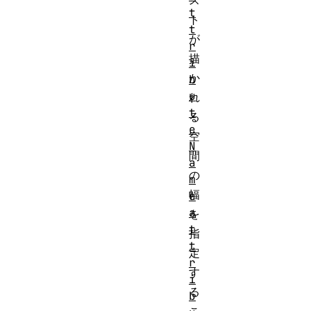
ス
t
ト
t
が
r
描
i
か
b
u
れ
t
る
e
空
N
間
a
の
m
幅
e
a
を
t
指
t
定
r
す
i
る
b