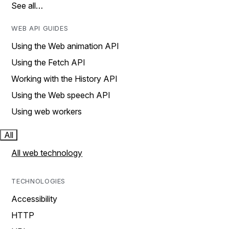
See all…
WEB API GUIDES
Using the Web animation API
Using the Fetch API
Working with the History API
Using the Web speech API
Using web workers
All
All web technology
TECHNOLOGIES
Accessibility
HTTP