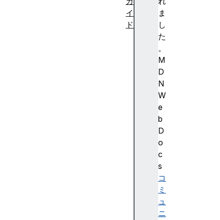
ガ
れ
イ
ま
ド
し
デ
た
ー
。
タ
M
型
D
リ
N
ン
W
ク
e
名
b
前
D
空
o
間
c
の
s
速
コ
修
ミ
講
ュ
座
ニ