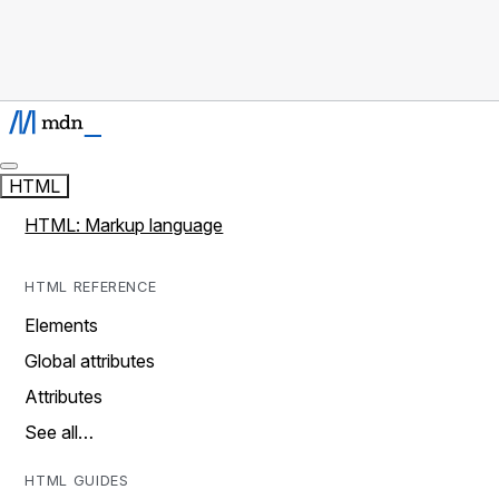
HTML
HTML: Markup language
HTML REFERENCE
Elements
Global attributes
Attributes
See all…
HTML GUIDES