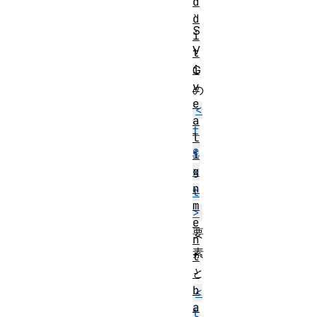
d
、
d
S
i
V
t
i
G
v
の
e
<
a
t
l
e
i
g
x
n
t
m
>
e
要
n
素
t
と
-
b
<
a
t