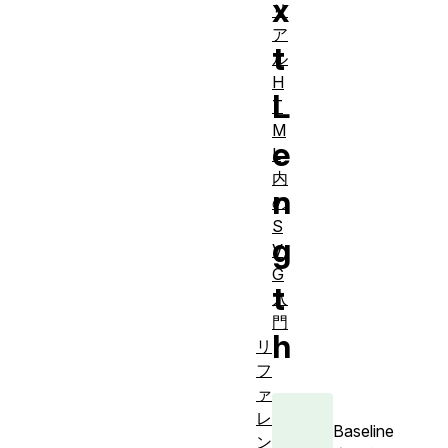
x
リ
ア
t
ル
H
L
T
M
e
L
内
n
の
S
g
V
G
t
入
門
h
リ
フ
ァ
レ
Baseline
ン