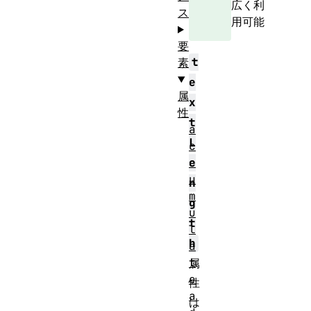
広く利
ス
用可能
要
t
素
e
属
x
性
t
a
L
c
c
e
u
n
m
g
u
t
l
h
a
t
属
e
性
a
は