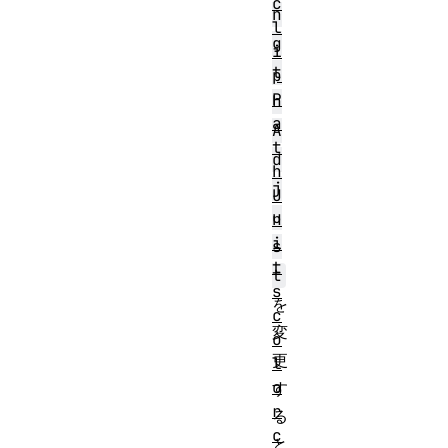
c
n
l
g
i
t
p
P
h
a
A
t
d
h
j
U
u
n
i
s
t
t
s
を
c
変
o
更
l
o
す
r
る
c
と