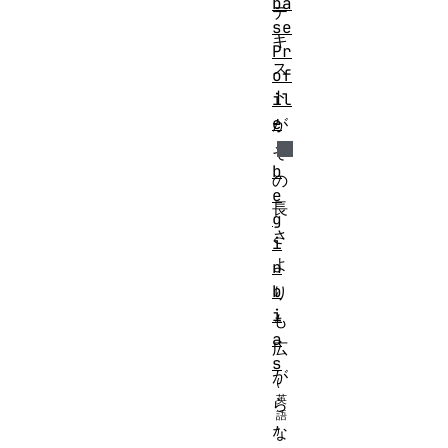
ba
テ
se
キ
Pr
ス
of
ト
il
e
が
そ
b
の
e
長
g
さ
i
よ
n
b
り
i
も
a
広
s
が
ら
な