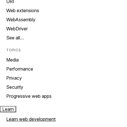
URI
Web extensions
WebAssembly
WebDriver
See all…
TOPICS
Media
Performance
Privacy
Security
Progressive web apps
Learn
Learn web development