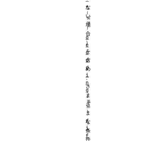
*
な
い
場
合
d
）
e
を
c
o
含
d
め
i
、
n
さ
g
ま
ざ
ま
d
な
i
条
f
件