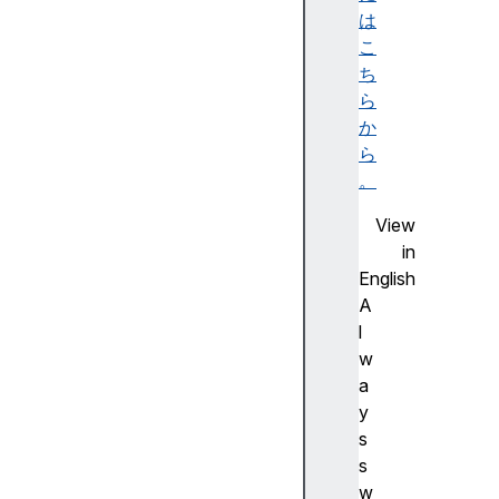
ー
は
シ
こ
ョ
ち
ン
ら
画
か
像
ら
と
。
し
View
て
in
の
English
S
A
V
l
G
w
H
a
T
y
M
s
L
s
で
w