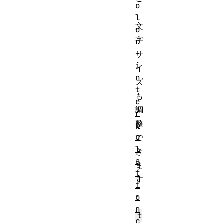
o
、
l
文
o
字
r
-
サ
i
イ
n
ズ
t
も
e
調
r
整
p
o
で
l
き
a
ま
t
す
i
。
o
n
t
c