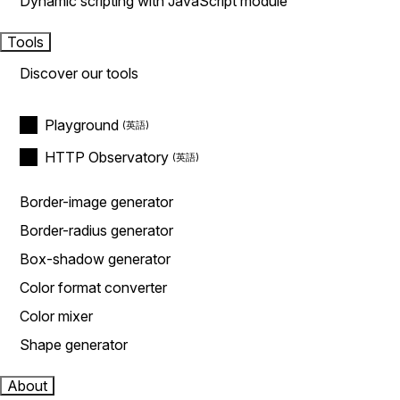
Dynamic scripting with JavaScript module
Tools
Discover our tools
Playground
HTTP Observatory
Border-image generator
Border-radius generator
Box-shadow generator
Color format converter
Color mixer
Shape generator
About