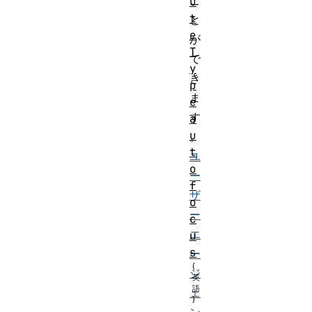
こ
u
t
と
e
が
T
で
y
き
p
ま
e
す
a
u
。
t
ユ
o
ー
f
ザ
o
ー
c
エ
u
s
ー
ジ
ェ