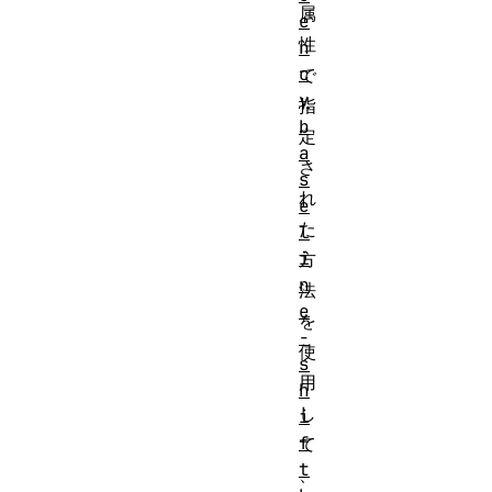
属
e
性
n
c
で
y
指
b
定
a
さ
s
れ
e
た
l
i
方
n
法
e
を
-
使
s
用
h
し
i
f
て
t
、