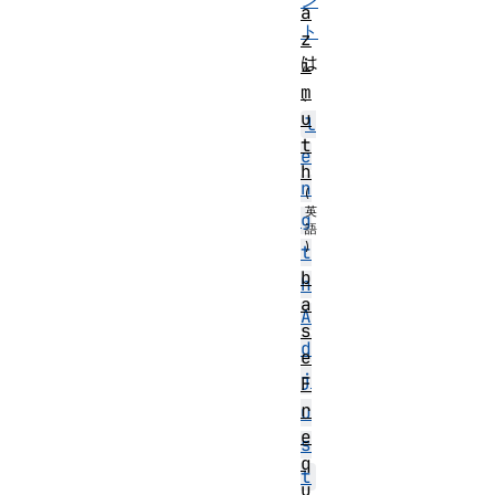
ン
a
ト
z
は
i
m
、
u
l
t
e
h
n
g
t
b
h
a
A
s
d
e
j
F
r
u
e
s
q
t
u