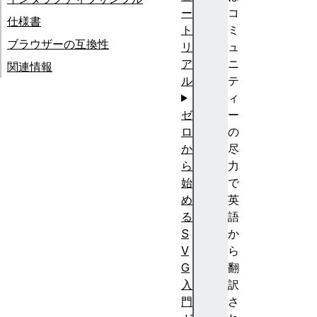
ー
コ
仕様書
ト
ミ
ブラウザーの互換性
リ
ュ
ア
ニ
関連情報
ル
テ
ィ
ゼ
ー
ロ
の
か
尽
ら
力
始
で
め
英
る
語
S
か
V
ら
G
翻
入
訳
門
さ