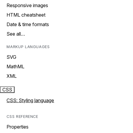
Responsive images
HTML cheatsheet
Date & time formats
See all…
MARKUP LANGUAGES
SVG
MathML
XML
CSS
CSS: Styling language
CSS REFERENCE
Properties