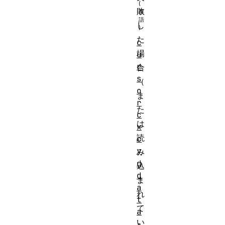
敗
し
た
c
場
u
r
合
s
（
o
ま
r
た
c
は
x
読
c
y
み
d
込
d
ま
a
れ
t
て
a
い
-