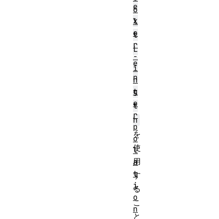
e
o
x
l
o
t
r
L
-
e
i
n
n
t
g
e
t
r
h
p
を
o
使
l
用
a
t
す
i
る
o
こ
n
と