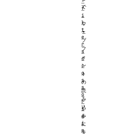
-
で
f
、
i
l
ウ
t
ェ
e
ブ
r
フ
s
ォ
c
ン
r
o
ト
s
の
s
読
o
み
r
込
i
み
g
i
に
n
失