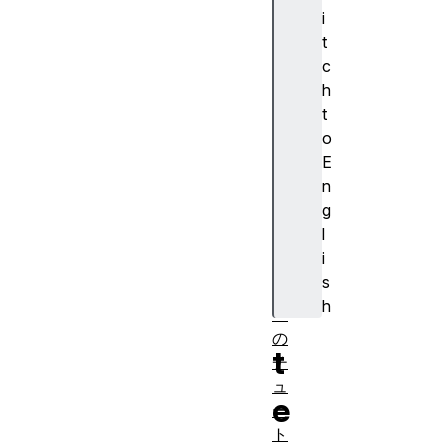
の
i
S
t
V
c
G
h
効
t
果
o
S
E
V
n
G
g
フ
l
ィ
i
ル
s
タ
h
ー
の
t
チ
ュ
e
ー
ト