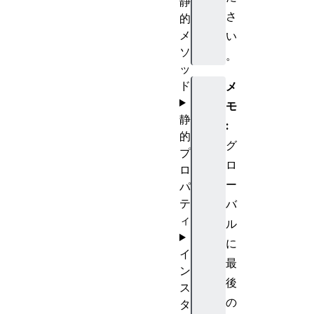
静
さ
的
メ
い
ソ
。
ッ
ド
メ
モ
静
:
的
グ
プ
ロ
ロ
ー
パ
テ
バ
ィ
ル
に
イ
最
ン
後
ス
の
タ