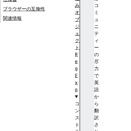
み
コ
ブラウザーの互換性
オ
ミ
関連情報
ブ
ュ
ジ
ニ
ェ
テ
ク
ィ
ト
ー
R
の
e
尽
g
力
E
で
x
英
p
語
か
コ
ら
ン
翻
ス
訳
ト
さ