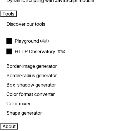
Dynamic scripting with JavaScript module
Tools
Discover our tools
Playground
HTTP Observatory
Border-image generator
Border-radius generator
Box-shadow generator
Color format converter
Color mixer
Shape generator
About