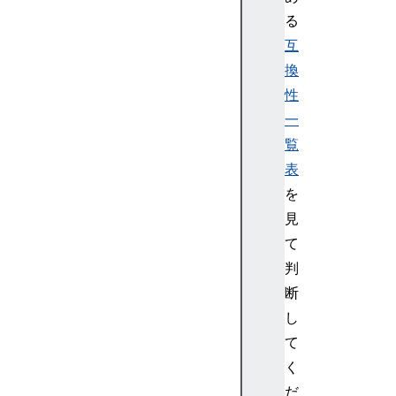
u
る
l
t
互
i
換
l
性
i
一
n
覧
e
表
s
o
を
u
見
r
て
c
判
e
断
s
し
t
i
て
c
く
k
だ