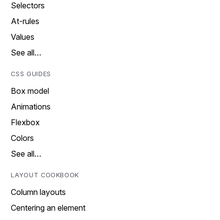
Selectors
At-rules
Values
See all…
CSS GUIDES
Box model
Animations
Flexbox
Colors
See all…
LAYOUT COOKBOOK
Column layouts
Centering an element