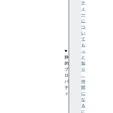
e
テ
s
ィ
c
ー
a
に
p
つ
e
い
(
て
)
も
っ
静
と
的
知
プ
り
ロ
、
パ
仲
テ
間
ィ
に
$1
な
,
る
…,
に