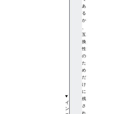
S
あ
y
る
m
か
b
、
o
互
l
.
換
s
性
p
の
l
た
i
め
t
だ
]
(
け
)
に
残
イ
さ
ン
れ