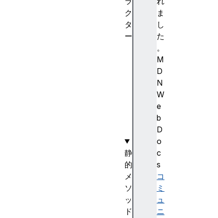
ラ
れ
ク
ま
タ
し
ー
た
R
。
e
M
g
D
E
N
x
W
p
e
(
b
)
D
o
静
c
的
s
メ
コ
ソ
ミ
ッ
ュ
ド
ニ