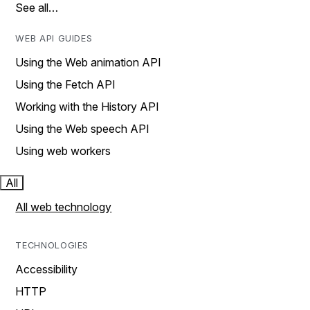
See all…
WEB API GUIDES
Using the Web animation API
Using the Fetch API
Working with the History API
Using the Web speech API
Using web workers
All
All web technology
TECHNOLOGIES
Accessibility
HTTP