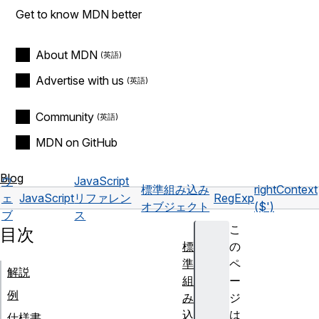
Get to know MDN better
About MDN
Advertise with us
Community
MDN on GitHub
Blog
ウ
JavaScript
標準組み込み
rightContext
ェ
JavaScript
リファレン
RegExp
オブジェクト
($')
ブ
ス
こ
目次
標
の
準
ペ
解説
組
ー
例
み
ジ
込
は
仕様書