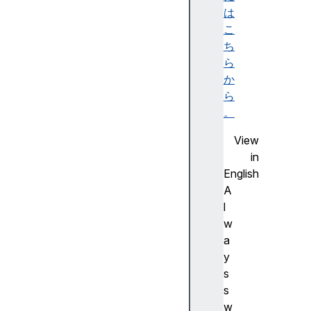
$9
は
こ
in
ち
pu
ら
t
か
($
ら
_)
。
View
la
in
st
English
Ma
A
tc
l
h
w
($
a
&)
y
s
la
s
st
w