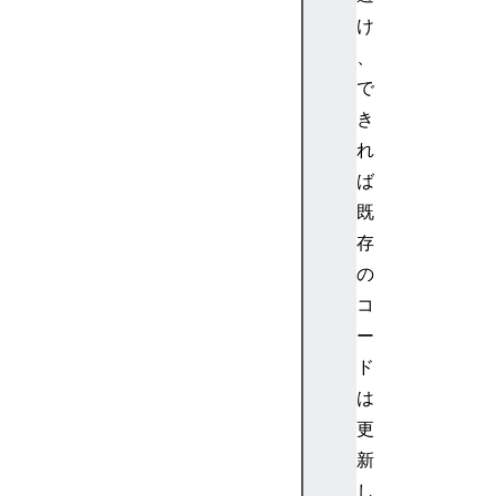
o
け
t
、
A
で
l
l
き
f
れ
l
ば
a
既
g
存
s
の
g
l
コ
o
ー
b
ド
a
は
l
更
h
新
a
s
し