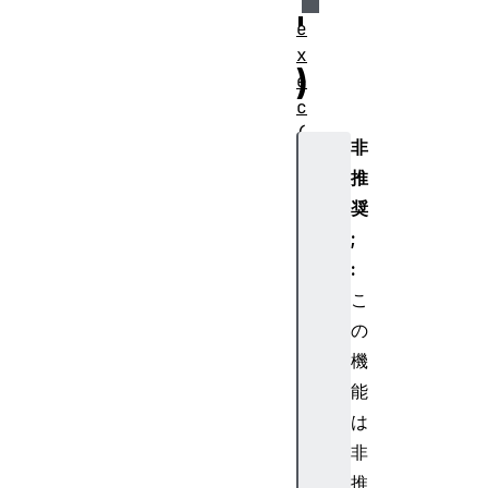
'
e
x
)
e
c
(
非
)
推
t
奨
e
s
;
t
:
(
こ
)
の
t
機
o
能
S
t
は
r
非
i
推