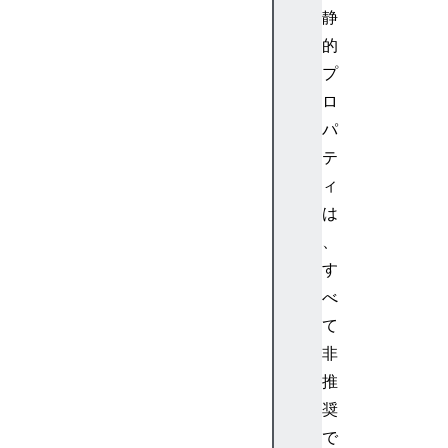
静
的
プ
ロ
パ
テ
ィ
は
、
す
べ
て
非
推
奨
で