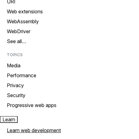
URI
Web extensions
WebAssembly
WebDriver
See all…
TOPICS
Media
Performance
Privacy
Security
Progressive web apps
Learn
Learn web development