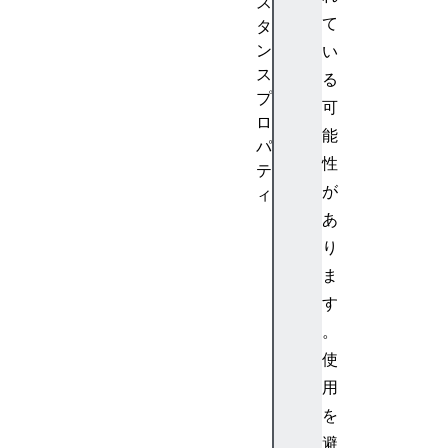
ス
て
タ
ン
い
ス
る
プ
可
ロ
能
パ
性
テ
が
ィ
l
あ
a
り
s
ま
t
す
I
。
n
使
d
e
用
x
を
d
避