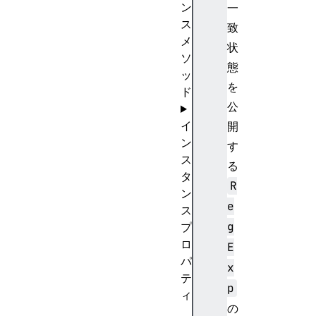
ン
一
ス
致
メ
状
ソ
態
ッ
を
ド
公
イ
開
ン
す
ス
る
タ
R
ン
e
ス
g
プ
ロ
E
パ
x
テ
p
ィ
の