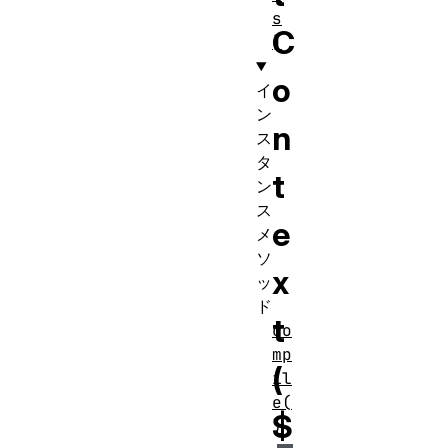
s
C
]
o
イ
ン
n
ス
タ
t
ン
ス
e
メ
ソ
x
ッ
ド
t
co
mp
(
il
e(
$
)