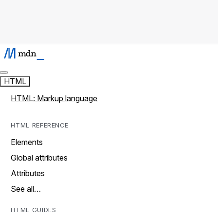
HTML
HTML: Markup language
HTML REFERENCE
Elements
Global attributes
Attributes
See all…
HTML GUIDES