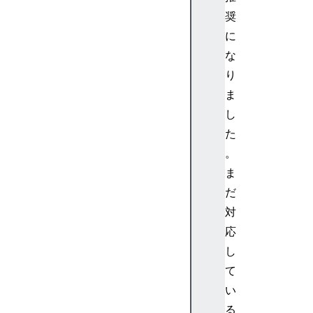
n
奨
g
に
(
な
)
[
り
S
ま
y
し
m
た
b
。
o
ま
l
.
だ
m
対
a
応
t
し
c
て
h
い
]
(
る