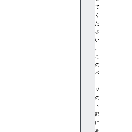
I
て
n
く
d
だ
i
さ
c
い
e
s
。
i
こ
g
の
n
ペ
o
ー
r
ジ
e
C
の
a
下
s
部
e
に
m
あ