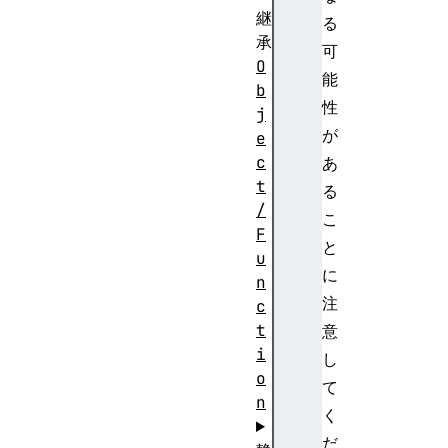
継
る
承
可
O
能
b
性
j
が
e
c
あ
t
る
/
こ
F
と
u
に
n
注
c
t
意
i
し
o
て
n
く
だ