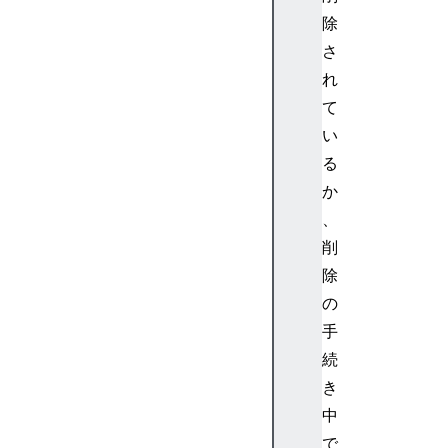
)
除
[
さ
S
れ
y
m
て
b
い
o
る
l
か
.
、
s
削
e
a
除
r
の
c
手
h
続
]
き
(
中
)
[
で