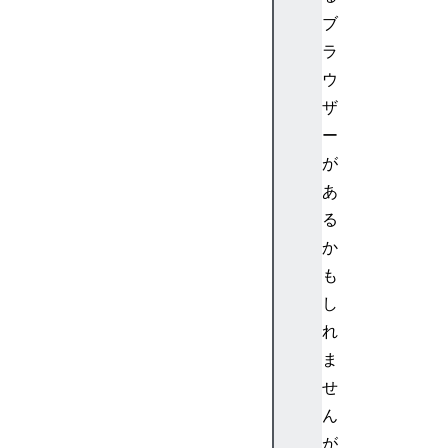
)
ブ
[
ラ
S
ウ
y
ザ
m
ー
b
o
が
l
あ
.
る
m
か
a
も
t
し
c
h
れ
A
ま
l
せ
l
ん
]
が