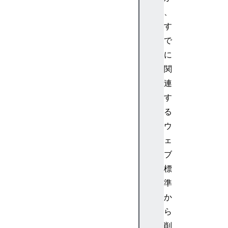
(
、
)
[
す
S
で
y
に
m
関
b
連
o
す
l
.
る
r
ウ
e
ェ
p
ブ
l
標
a
準
c
e
か
]
ら
(
削