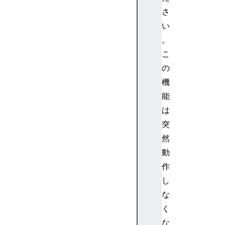
y
さ
u
い
n
。
i
c
こ
o
の
d
機
e
能
u
は
n
突
i
c
然
o
動
d
作
e
し
S
な
e
く
t
s
な