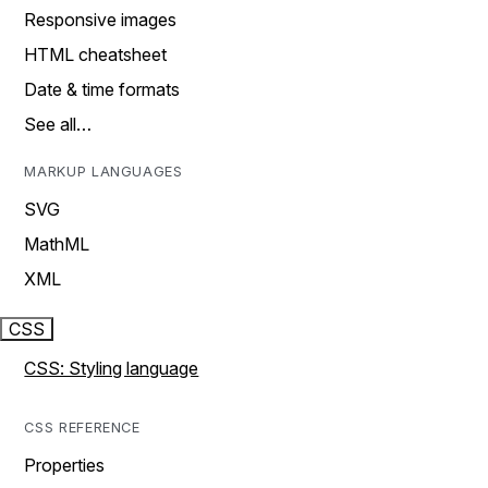
Responsive images
HTML cheatsheet
Date & time formats
See all…
MARKUP LANGUAGES
SVG
MathML
XML
CSS
CSS: Styling language
CSS REFERENCE
Properties