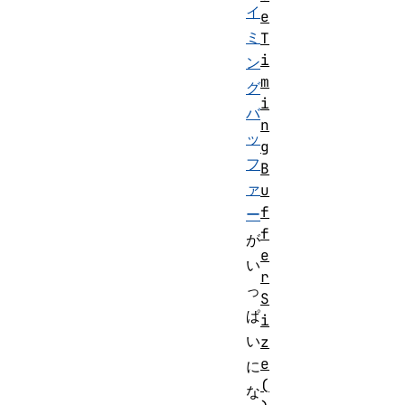
イ
e
ミ
T
i
ン
m
グ
i
バ
n
ッ
g
フ
B
ァ
u
f
ー
f
が
e
い
r
っ
S
ぱ
i
い
z
e
に
(
な