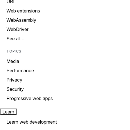
URI
Web extensions
WebAssembly
WebDriver
See all…
TOPICS
Media
Performance
Privacy
Security
Progressive web apps
Learn
Learn web development