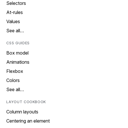
Selectors
At-rules
Values
See all…
CSS GUIDES
Box model
Animations
Flexbox
Colors
See all…
LAYOUT COOKBOOK
Column layouts
Centering an element