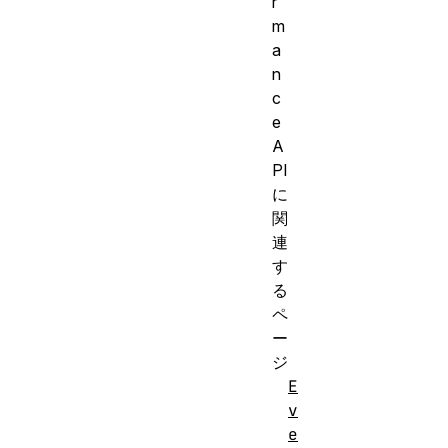
r
m
a
n
c
e
A
PI
に
関
連
す
る
ペ
ー
ジ
E
v
e