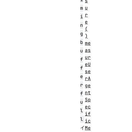
s
u
m
r
i
e
n
(
g
)
b
me
as
u
ur
f
eU
f
se
e
rA
r
ge
nt
f
Sp
u
ec
l
if
l
ic
イ
Me