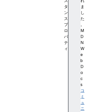
ス
れ
タ
ま
ン
し
ス
た
プ
。
ロ
M
パ
D
テ
N
ィ
W
e
e
v
b
e
D
n
o
t
c
C
s
o
コ
u
ミ
n
ュ
t
ニ