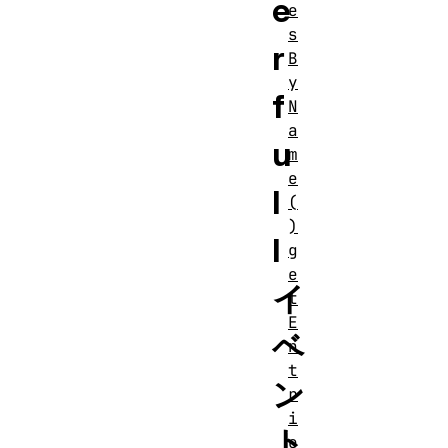
e
e
s
r
B
y
f
N
a
u
m
e
l
(
)
l
g
e
イ
t
E
ベ
n
t
ン
r
i
ト
e