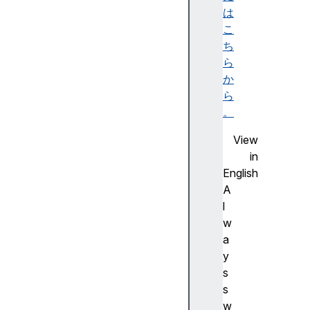
ry
は
こ
ち
n
ら
a
か
v
ら
i
。
g
View
a
in
t
English
i
A
o
l
n
w
a
イ
y
ン
s
ス
s
タ
w