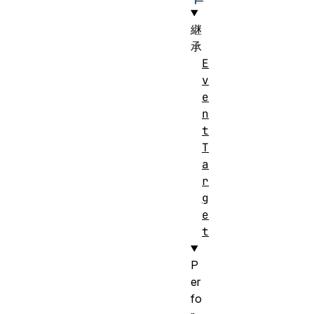
継
承
E
v
e
n
t
T
a
r
g
e
t
P
er
fo