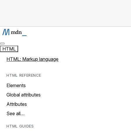
HTML
HTML: Markup language
HTML REFERENCE
Elements
Global attributes
Attributes
See all…
HTML GUIDES