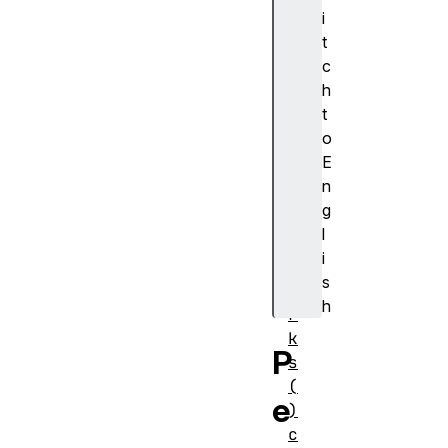
ン
i
ス
t
メ
c
ソ
h
ッ
t
ド
o
c
E
l
n
e
g
a
l
r
i
M
s
a
h
r
k
P
s
(
e
)
c