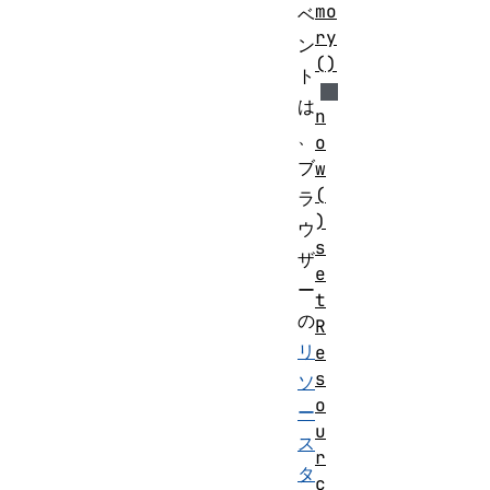
mo
ベ
ry
ン
()
ト
は
n
、
o
ブ
w
(
ラ
)
ウ
s
ザ
e
ー
t
の
R
リ
e
s
ソ
o
ー
u
ス
r
タ
c