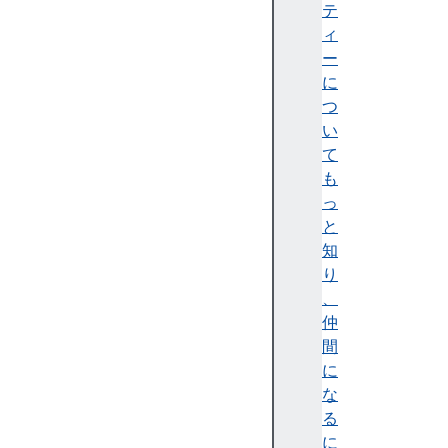
s
テ
i
ィ
n
ー
t
に
e
つ
r
い
a
て
c
も
t
っ
i
と
o
知
n
り
C
、
o
仲
u
間
n
に
t
な
me
る
mo
に