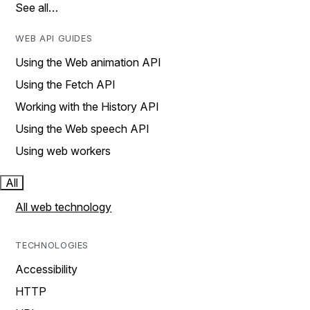
See all…
WEB API GUIDES
Using the Web animation API
Using the Fetch API
Working with the History API
Using the Web speech API
Using web workers
All
All web technology
TECHNOLOGIES
Accessibility
HTTP