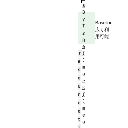
s
B
y
Baseline
T
広く利
y
用可能
p
e
r
(
)
e
m
s
a
o
r
u
k
(
r
)
c
m
e
e
t
a
i