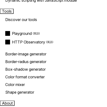
Dynamic scripting with JavaScript module
Tools
Discover our tools
Playground
HTTP Observatory
Border-image generator
Border-radius generator
Box-shadow generator
Color format converter
Color mixer
Shape generator
About