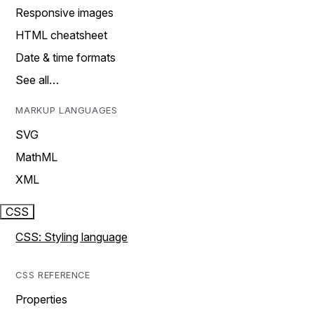
Responsive images
HTML cheatsheet
Date & time formats
See all…
MARKUP LANGUAGES
SVG
MathML
XML
CSS
CSS: Styling language
CSS REFERENCE
Properties