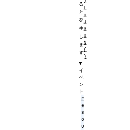
)
る
t
と
o
発
J
生
S
O
し
N
ま
(
す
)
。
イ
ベ
ン
ト
r
e
s
o
u