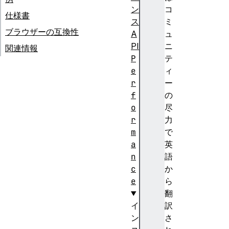
ン
コ
仕様書
ス
ミ
ブラウザーの互換性
A
ュ
PI
ニ
関連情報
P
テ
e
ィ
r
ー
f
の
o
尽
r
力
m
で
a
英
n
語
c
か
e
ら
翻
イ
訳
ン
さ