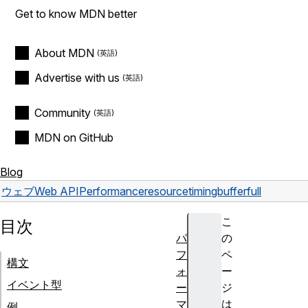
Get to know MDN better
About MDN
Advertise with us
Community
MDN on GitHub
Blog
ウェブ
Web API
Performance
resourcetimingbufferfull
こ
目次
パ
の
フ
ペ
構文
ォ
ー
イベント型
ー
ジ
マ
は
例