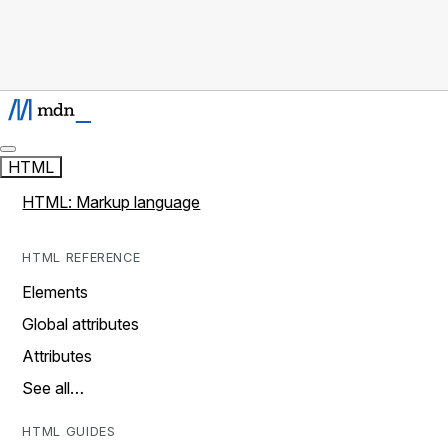
HTML
HTML: Markup language
HTML REFERENCE
Elements
Global attributes
Attributes
See all…
HTML GUIDES