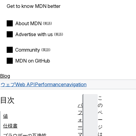
Get to know MDN better
About MDN
Advertise with us
Community
MDN on GitHub
Blog
ウェブ
Web API
Performance
navigation
こ
目次
パ
の
フ
ペ
値
ォ
ー
仕様書
ー
ジ
マ
は
ブラウザーの互換性