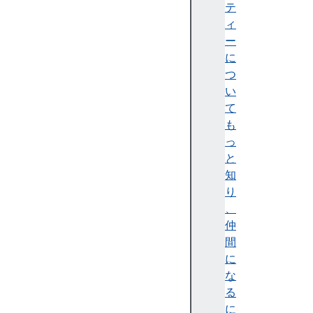
s
テ
i
ィ
n
ー
t
に
e
つ
r
い
a
て
c
も
t
っ
i
と
o
知
n
り
C
、
o
仲
u
間
n
に
t
な
me
る
mo
に