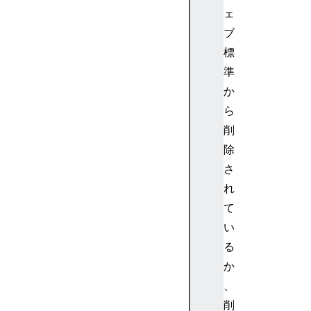
as
ェ
ur
ブ
eU
標
se
準
rA
ge
か
nt
ら
Sp
削
ec
除
if
さ
ic
れ
Me
mo
て
ry
い
()
る
か
n
、
o
削
w