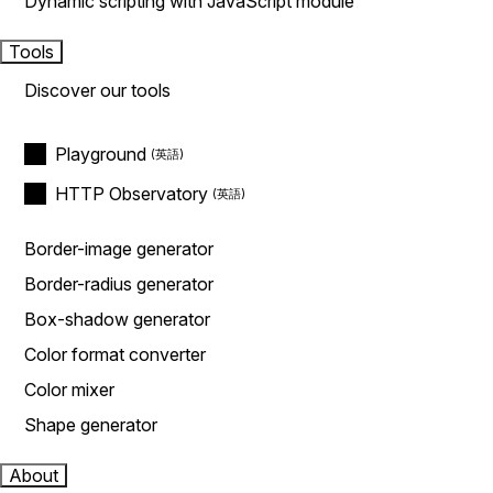
Dynamic scripting with JavaScript module
Tools
Discover our tools
Playground
HTTP Observatory
Border-image generator
Border-radius generator
Box-shadow generator
Color format converter
Color mixer
Shape generator
About