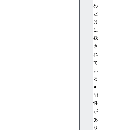
g
め
B
だ
u
f
け
f
に
e
残
r
さ
S
れ
i
て
z
e
い
(
る
)
可
t
能
o
性
J
が
S
O
あ
N
り