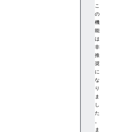
e
こ
s
の
(
機
)
能
g
e
は
t
非
E
推
n
奨
t
に
r
な
i
e
り
s
ま
B
し
y
た
N
。
a
ま
m