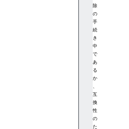
(
除
)
の
s
手
e
続
t
き
R
中
e
s
で
o
あ
u
る
r
か
c
、
e
互
T
i
換
m
性
i
の
n
た