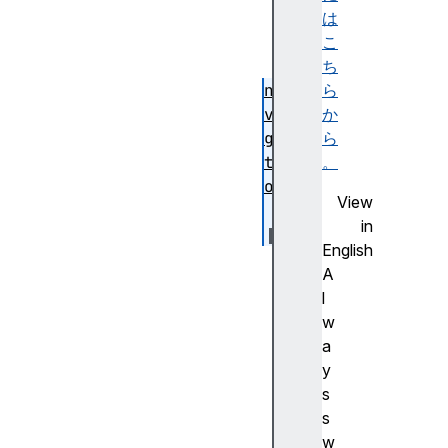
ry
は
こ
ち
na
ら
vi
か
ga
ら
ti
。
on
View
in
English
t
A
i
l
m
w
e
a
O
y
r
s
i
s
g
w