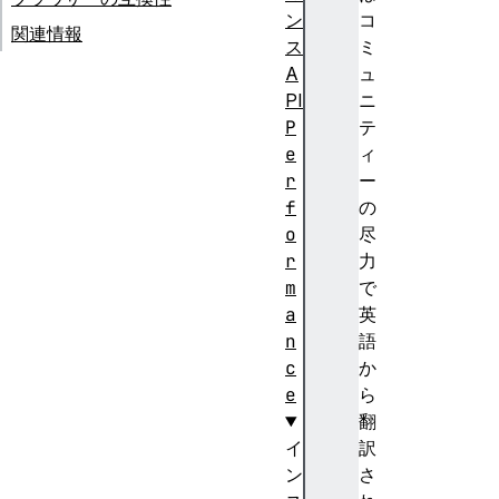
ン
コ
関連情報
ス
ミ
A
ュ
PI
ニ
P
テ
e
ィ
r
ー
f
の
o
尽
r
力
m
で
a
英
n
語
c
か
e
ら
翻
イ
訳
ン
さ