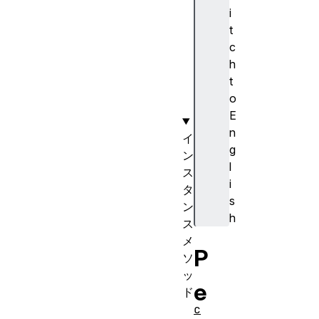
i
i
n
t
ti
c
mi
h
ng
t
o
E
n
イ
g
ン
l
ス
i
タ
s
ン
h
ス
メ
P
ソ
ッ
e
ド
c