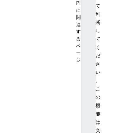
PI
て
に
判
関
断
連
し
す
る
て
ペ
く
ー
だ
ジ
さ
E
い
v
。
e
n
こ
t
の
C
機
o
能
u
は
n
突
t