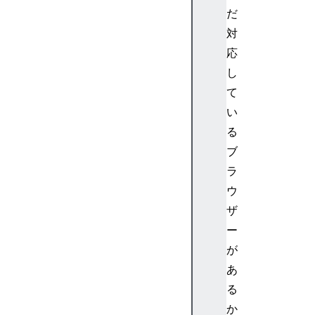
e
だ
(
対
)
応
g
し
e
て
t
い
E
n
る
t
ブ
r
ラ
i
ウ
e
ザ
s
ー
B
y
が
T
あ
y
る
p
か