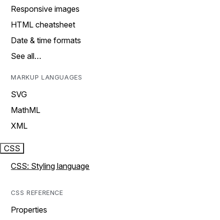
Responsive images
HTML cheatsheet
Date & time formats
See all…
MARKUP LANGUAGES
SVG
MathML
XML
CSS
CSS: Styling language
CSS REFERENCE
Properties