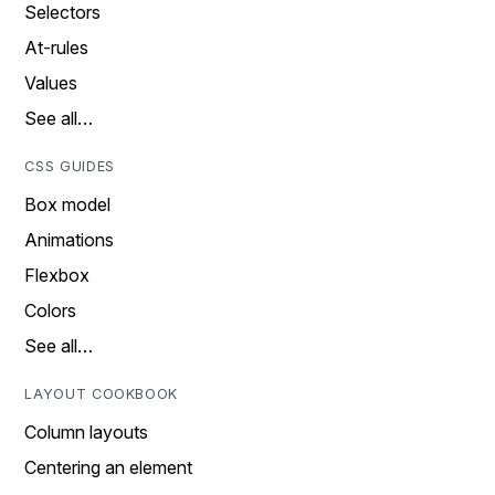
Selectors
At-rules
Values
See all…
CSS GUIDES
Box model
Animations
Flexbox
Colors
See all…
LAYOUT COOKBOOK
Column layouts
Centering an element