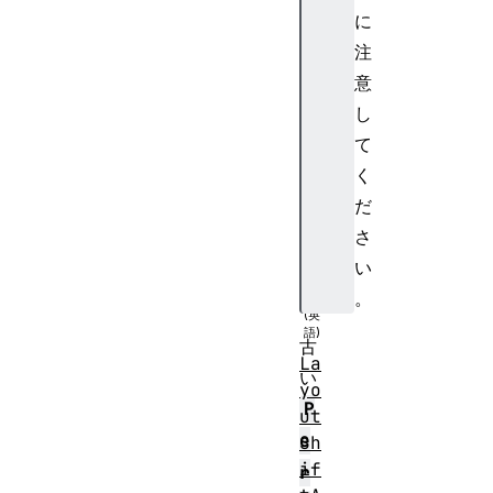
P
に
a
注
i
n
意
t
し
La
て
yo
く
ut
だ
Sh
さ
if
t
い
。
古
La
い
yo
P
ut
e
Sh
if
r