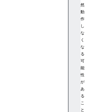
s
然
L
動
a
作
r
し
g
な
e
く
s
t
な
C
る
o
可
n
能
t
性
e
が
n
t
あ
f
る
u
こ
l
と