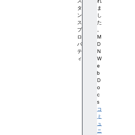
ス
れ
タ
ま
ン
し
ス
た
プ
。
ロ
M
パ
D
テ
N
ィ
W
e
e
v
b
e
D
n
o
t
c
C
s
o
コ
u
ミ
n
ュ
t
ニ