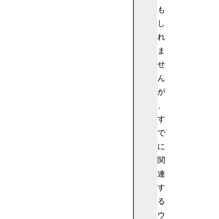
e
も
(
し
)
m
れ
a
ま
r
せ
k
ん
(
が
)
、
m
e
す
a
で
s
に
u
関
r
連
e
す
(
)
る
me
ウ