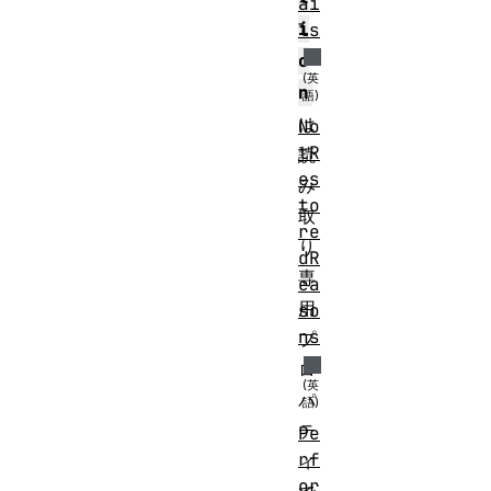
ai
i
ls
o
n
は
No
tR
読
es
み
to
取
re
り
dR
専
ea
用
so
ns
プ
ロ
パ
テ
Pe
rf
ィ
or