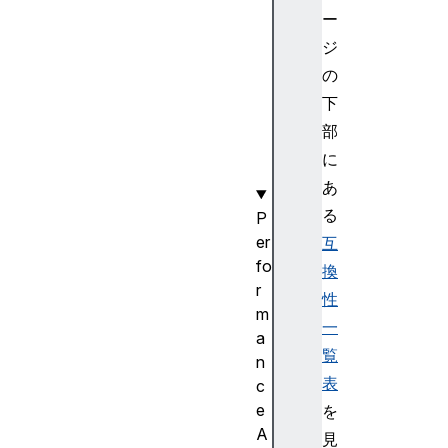
n
ー
t
ジ
T
a
の
r
下
g
部
e
に
t
あ
る
P
er
互
fo
換
r
性
m
一
a
覧
n
表
c
e
を
A
見