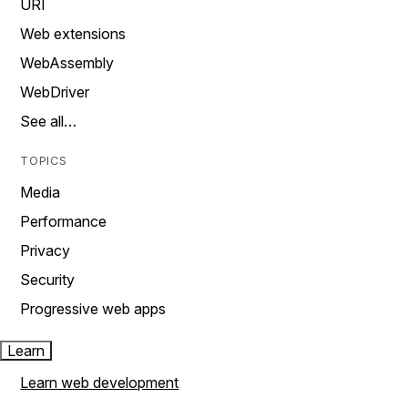
URI
Web extensions
WebAssembly
WebDriver
See all…
TOPICS
Media
Performance
Privacy
Security
Progressive web apps
Learn
Learn web development