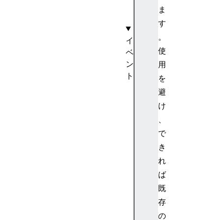
(
ま
)
す
。
イ
使
ベ
ン
用
ト
を
r
避
e
け
s
、
o
で
u
r
き
c
れ
e
ば
t
既
i
存
m
の
i