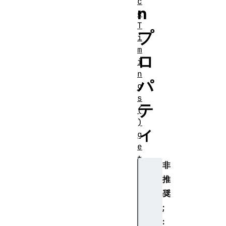
c
n
e
T
プ
i
m
ロ
i
n
パ
g
s
テ
(
)
ィ
g
e
t
非
E
推
n
奨
t
r
;
i
: