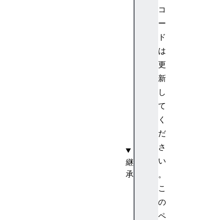
n
コ
g
ー
b
ド
u
は
f
更
f
新
e
r
し
f
て
u
く
l
だ
l
さ
い
継
承
。
E
こ
v
の
e
ペ