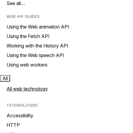
See all…
WEB API GUIDES
Using the Web animation API
Using the Fetch API
Working with the History API
Using the Web speech API
Using web workers
All
All web technology
TECHNOLOGIES
Accessibility
HTTP