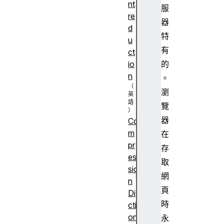
nt
服
re
器
d
特
u
有
ct
的
io
n
。
瀏
覽
器
Co
m
在
pr
存
es
取
sio
網
n
頁
Di
時
cti
on
永