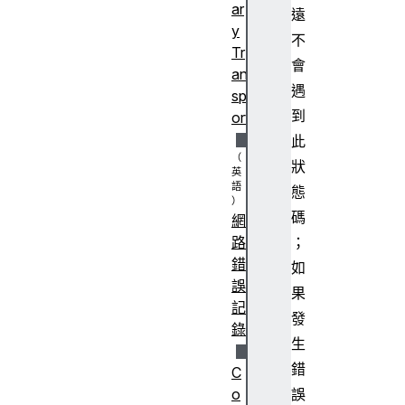
ar
遠
y
不
Tr
會
an
遇
sp
到
ort
此
狀
態
碼
網
；
路
錯
如
誤
果
記
發
錄
生
錯
C
誤
o