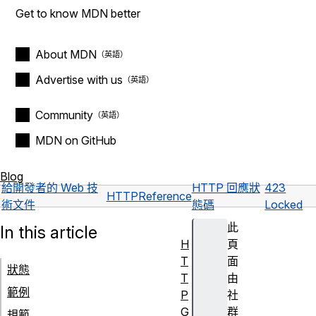
Get to know MDN better
About MDN
Advertise with us
Community
MDN on GitHub
Blog
給開發者的 Web 技
HTTP 回應狀
423
HTTP
Reference
術文件
態碼
Locked
此
In this article
H
頁
T
面
狀態
T
由
範例
P
社
G
群
規範