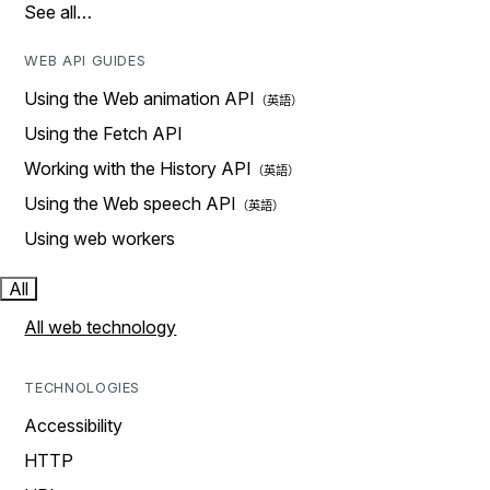
See all…
WEB API GUIDES
Using the Web animation API
Using the Fetch API
Working with the History API
Using the Web speech API
Using web workers
All
All web technology
TECHNOLOGIES
Accessibility
HTTP