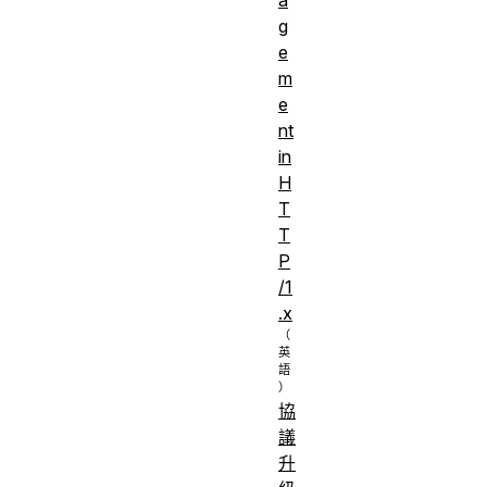
g
e
m
e
nt
in
H
T
T
P
/1
.x
協
議
升