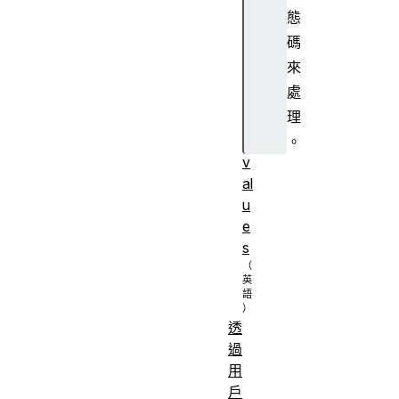
t
態
A
碼
c
來
c
處
e
理
p
t
。
v
al
u
e
s
透
過
用
戶