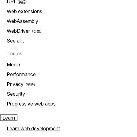
URI
Web extensions
WebAssembly
WebDriver
See all…
TOPICS
Media
Performance
Privacy
Security
Progressive web apps
Learn
Learn web development