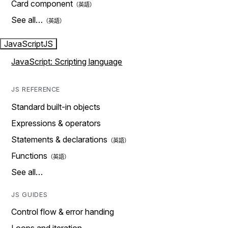
Card component
See all…
JavaScript
JS
JavaScript: Scripting language
JS REFERENCE
Standard built-in objects
Expressions & operators
Statements & declarations
Functions
See all…
JS GUIDES
Control flow & error handing