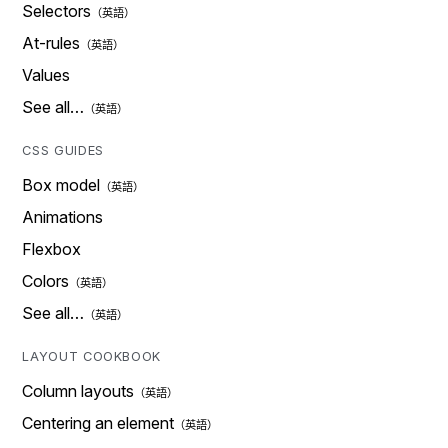
Selectors
At-rules
Values
See all…
CSS GUIDES
Box model
Animations
Flexbox
Colors
See all…
LAYOUT COOKBOOK
Column layouts
Centering an element