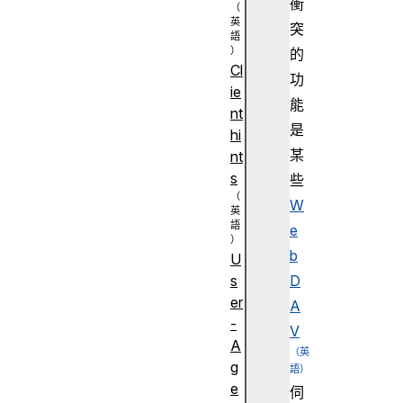
衝
突
的
Cl
功
ie
能
nt
是
hi
某
nt
s
些
W
e
b
U
D
s
er
A
-
V
A
g
e
伺