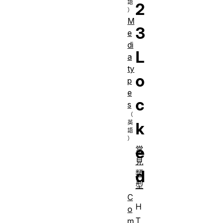
2
M
3
e
di
L
a
ty
o
p
e
c
s
k
e
常
見
d
類
型
C
H
o
T
m