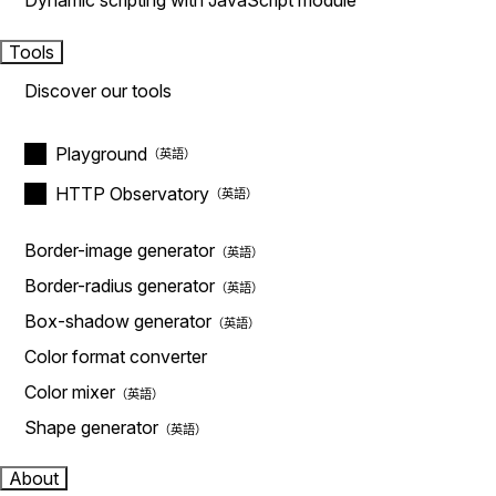
Dynamic scripting with JavaScript module
Tools
Discover our tools
Playground
HTTP Observatory
Border-image generator
Border-radius generator
Box-shadow generator
Color format converter
Color mixer
Shape generator
About