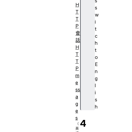
s
H
s
T
w
T
i
P
t
會
c
話
h
H
t
T
o
T
E
P
n
m
g
e
l
ss
i
a
s
g
h
e
s
4