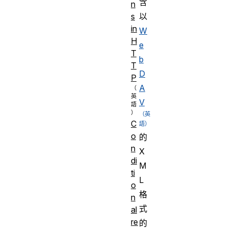
含
n
以
s
in
W
H
e
T
b
T
D
P
A
V
C
o
的
n
X
di
M
ti
L
o
格
n
式
al
re
的