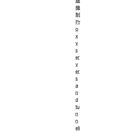
級
機
制
Pr
o
x
y
s
er
v
er
s
a
n
d
tu
n
n
eli