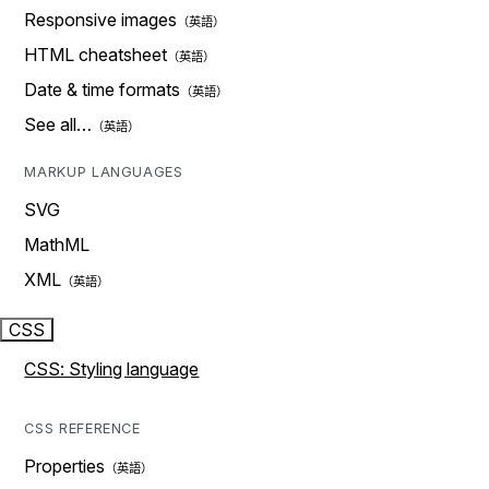
Responsive images
HTML cheatsheet
Date & time formats
See all…
MARKUP LANGUAGES
SVG
MathML
XML
CSS
CSS: Styling language
CSS REFERENCE
Properties