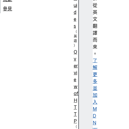
ui
從
參見
d
英
e
文
s
翻
譯
而
來
O
。
v
了
er
解
vi
更
e
多
w
並
of
加
H
入
T
M
T
D
P
N