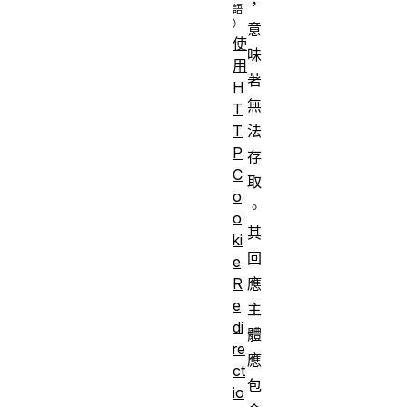
，
意
使
味
用
著
H
無
T
法
T
P
存
C
取
o
。
o
其
ki
回
e
應
R
e
主
di
體
re
應
ct
包
io