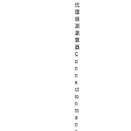
代
理
偵
測
瀏
覽
器
C
o
n
n
e
ct
io
n
m
a
n
a