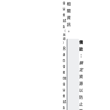
q
相
u
關
e
資
st
訊
s
。
備
R
註
a
：
n
鎖
g
定
e
資
re
源
q
u
以
e
防
st
止
s