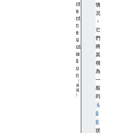
nt
情
e
況
nt
，
n
它
e
們
g
將
ot
ia
其
ti
視
o
為
n
一
般
的
D
4
e
0
f
0
a
ul
狀