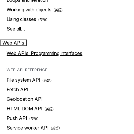
Loops and iteration
Working with objects
Using classes
See all…
Web APIs
Web APIs: Programming interfaces
WEB API REFERENCE
File system API
Fetch API
Geolocation API
HTML DOM API
Push API
Service worker API