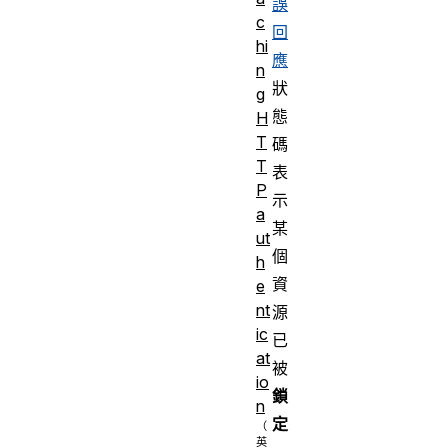
誤
c
回
hi
應
n
狀
g
態
H
T
碼
T
表
P
示
a
某
ut
個
h
資
e
nt
源
ic
已
at
被
io
鎖
n
定