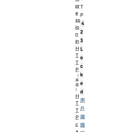
pr
T
e
P
ss
4
io
2
n
3
in
H
L
T
o
T
c
P
k
e
d
H
用
T
戶
T
端
P
c
錯
a