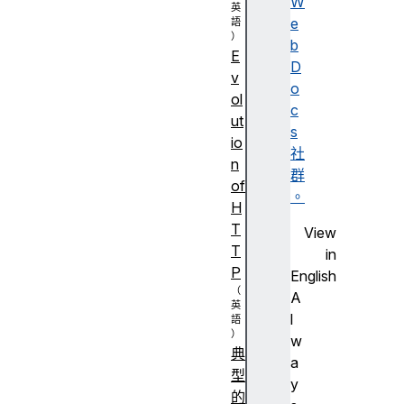
W
e
b
E
D
v
o
ol
c
ut
s
io
社
n
群
of
。
H
T
View
T
in
P
English
A
l
w
典
a
型
y
的