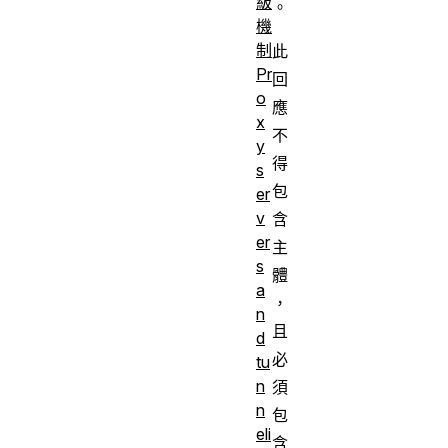
級
。
機
制
此
Pr
回
o
應
x
不
y
得
s
包
er
v
含
er
主
s
體
a
，
n
且
d
必
tu
n
須
n
包
eli
含