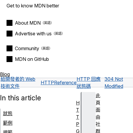
Get to know MDN better
About MDN
Advertise with us
Community
MDN on GitHub
Blog
給開發者的 Web
HTTP 回應
304 Not
HTTP
Reference
技術文件
狀態碼
Modified
此
In this article
H
頁
T
面
狀態
T
由
範例
P
社
G
群
規範