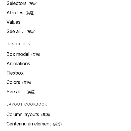
Selectors
At-rules
Values
See all…
CSS GUIDES
Box model
Animations
Flexbox
Colors
See all…
LAYOUT COOKBOOK
Column layouts
Centering an element