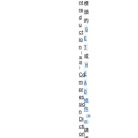
nt
標
re
頭
d
的
u
G
ct
E
io
n
T
或
H
E
Co
m
A
pr
D
es
條
sio
件
n
Di
cti
請
on