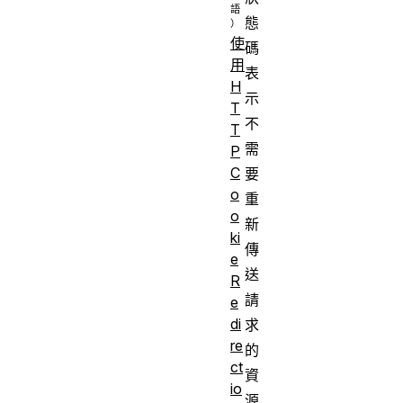
態
使
碼
用
表
H
示
T
不
T
需
P
C
要
o
重
o
新
ki
傳
e
送
R
請
e
di
求
re
的
ct
資
io
源