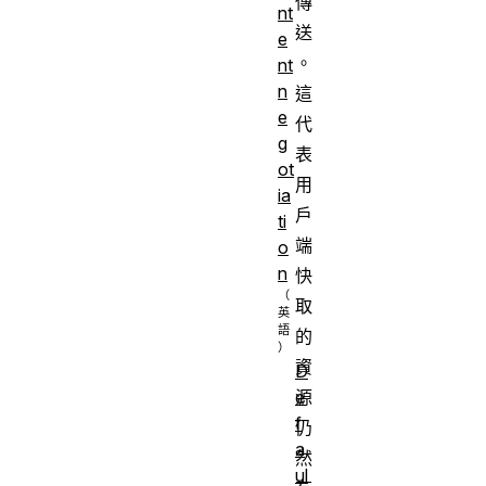
傳
nt
送
e
。
nt
n
這
e
代
g
表
ot
用
ia
戶
ti
端
o
n
快
取
的
資
D
源
e
f
仍
a
然
ul