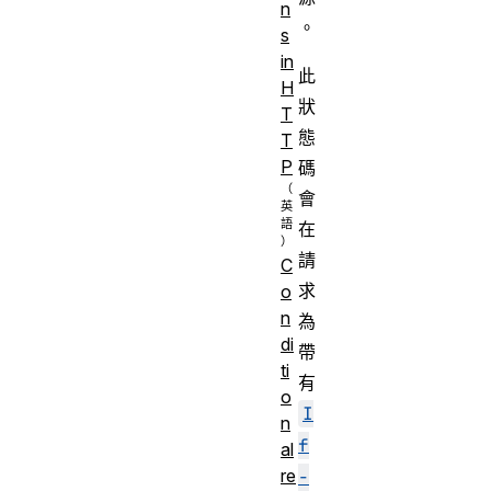
n
。
s
in
此
H
狀
T
態
T
P
碼
會
在
請
C
求
o
n
為
di
帶
ti
有
o
I
n
f
al
re
-