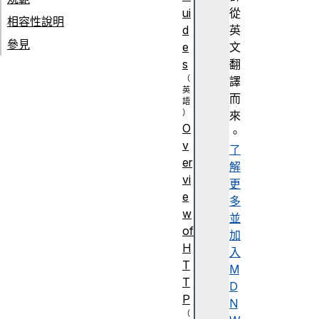
ui
從
相容性說明
d
英
參見
e
文
s
翻
譯
而
來
O
。
v
了
er
解
vi
更
e
多
w
並
of
加
H
入
T
M
T
D
P
N