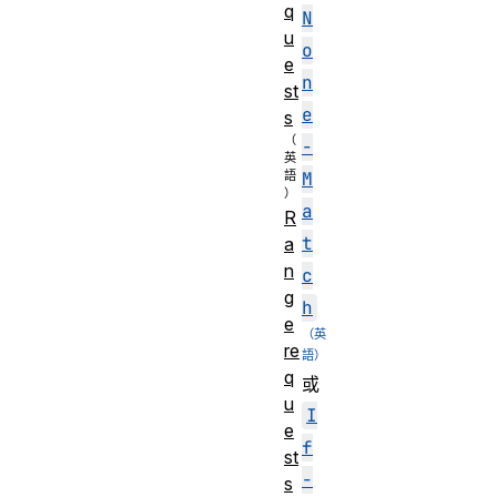
q
N
u
o
e
n
st
e
s
-
M
a
R
t
a
n
c
g
h
e
re
q
或
u
I
e
f
st
-
s