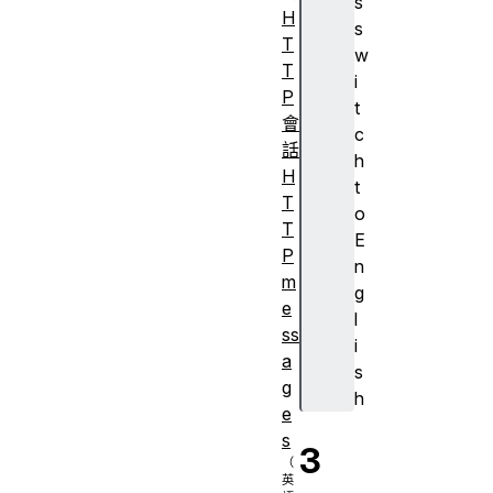
s
H
s
T
w
T
i
P
t
會
c
話
h
H
t
T
o
T
E
P
n
m
g
e
l
ss
i
a
s
g
h
e
s
3