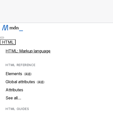
HTML
HTML: Markup language
HTML REFERENCE
Elements
Global attributes
Attributes
See all…
HTML GUIDES