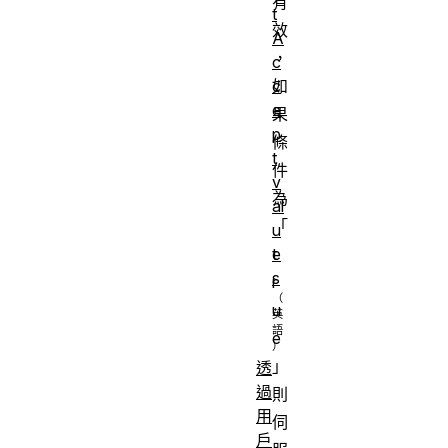
有
t
效
A
，
c
如
c
e
果
p
條
t
件
v
為
al
「
u
t
e
s
r
u
e
」
透
過
則
用
伺
戶