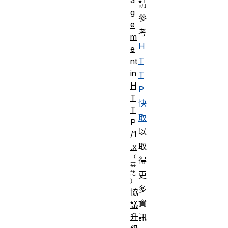
請
g
參
e
考
m
H
e
T
nt
in
T
H
P
T
快
T
取
P
以
/1
取
.x
得
更
多
協
資
議
升
訊