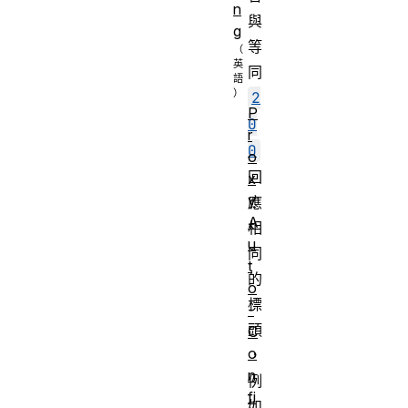
n
與
g
等
同
2
P
0
r
0
o
回
x
y
應
A
相
u
同
t
的
o
標
-
頭
C
o
，
n
例
fi
如