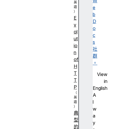
W
e
b
E
D
v
o
ol
c
ut
s
io
社
n
群
of
。
H
T
View
T
in
P
English
A
l
w
典
a
型
y
的