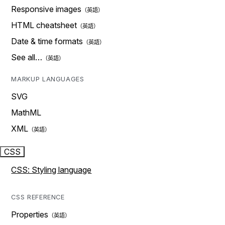
Responsive images
HTML cheatsheet
Date & time formats
See all…
MARKUP LANGUAGES
SVG
MathML
XML
CSS
CSS: Styling language
CSS REFERENCE
Properties