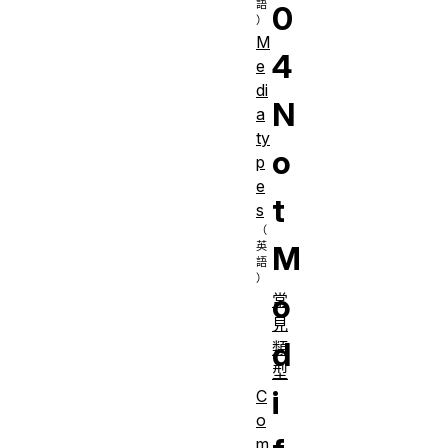
0
M
4
e
di
N
a
ty
o
p
e
t
s
M
o
常
見
d
類
型
i
C
o
m