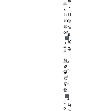
求
ar
，
y
且
Tr
an
條
sp
件
ort
判
斷
為
「
網
f
路
a
錯
l
誤
s
記
錄
e
」
C
時
o