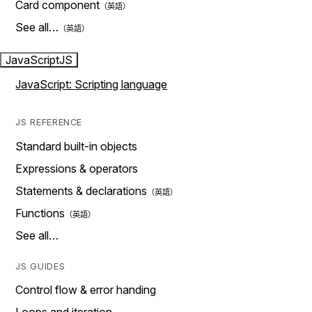
Card component
See all…
JavaScript
JS
JavaScript: Scripting language
JS REFERENCE
Standard built-in objects
Expressions & operators
Statements & declarations
Functions
See all…
JS GUIDES
Control flow & error handing