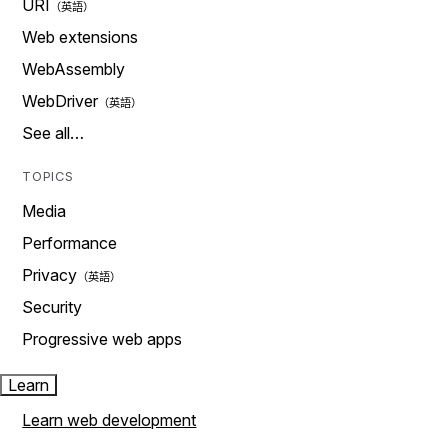
URI
Web extensions
WebAssembly
WebDriver
See all…
TOPICS
Media
Performance
Privacy
Security
Progressive web apps
Learn
Learn web development