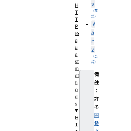
s
H
T
T
V
P
a
re
q
r
u
y
e
st
m
備
et
註
h
o
：
d
許
s
多
開
H
發
T