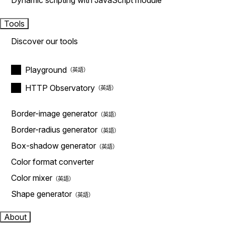
Dynamic scripting with JavaScript module
Tools
Discover our tools
Playground
HTTP Observatory
Border-image generator
Border-radius generator
Box-shadow generator
Color format converter
Color mixer
Shape generator
About