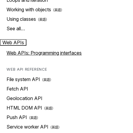
Loops and iteration
Working with objects
Using classes
See all…
Web APIs
Web APIs: Programming interfaces
WEB API REFERENCE
File system API
Fetch API
Geolocation API
HTML DOM API
Push API
Service worker API