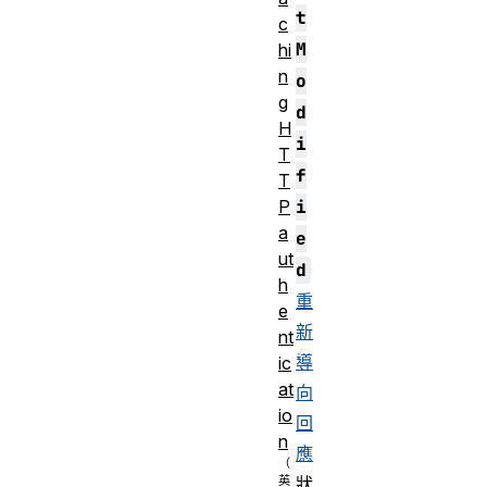
t
c
M
hi
n
o
g
d
H
i
T
f
T
i
P
a
e
ut
d
h
重
e
新
nt
導
ic
at
向
io
回
n
應
狀