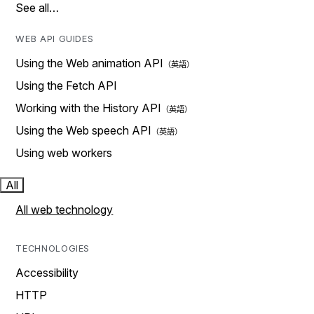
See all…
WEB API GUIDES
Using the Web animation API
Using the Fetch API
Working with the History API
Using the Web speech API
Using web workers
All
All web technology
TECHNOLOGIES
Accessibility
HTTP