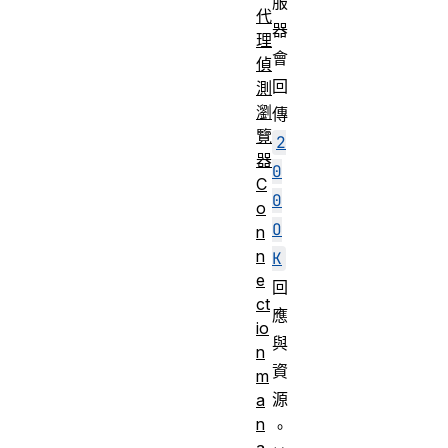
服
代
器
理
會
偵
回
測
瀏
傳
覽
2
器
0
C
0
o
O
n
n
K
e
回
ct
應
io
與
n
資
m
源
a
n
。
a