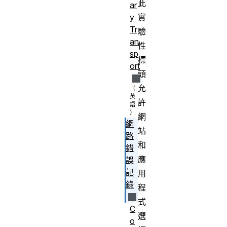
此
ar
實
y
Tr
驗
an
性
sp
標
ort
頭
允
許
網
網
站
路
和
錯
應
誤
記
用
錄
程
式
C
選
o