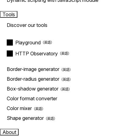
Dynamic scripting with JavaScript module
Tools
Discover our tools
Playground
HTTP Observatory
Border-image generator
Border-radius generator
Box-shadow generator
Color format converter
Color mixer
Shape generator
About