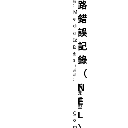
路
M
錯
e
di
誤
a
ty
記
p
e
錄
s
（
N
常
見
E
類
型
L
C
o
m