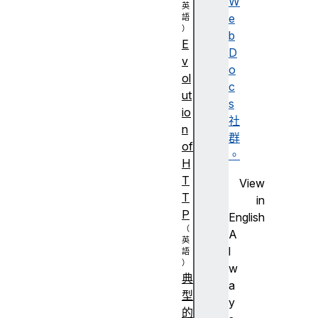
W
e
b
E
D
v
o
ol
c
ut
s
io
社
n
群
of
。
H
T
View
T
in
P
English
A
l
w
典
a
型
y
的