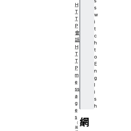
s
H
s
T
w
T
i
P
t
會
c
話
h
H
t
T
o
T
E
P
n
m
g
e
l
ss
i
a
s
g
h
e
s
網