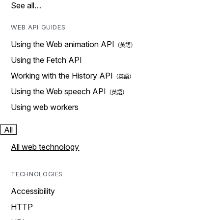
See all…
WEB API GUIDES
Using the Web animation API
Using the Fetch API
Working with the History API
Using the Web speech API
Using web workers
All
All web technology
TECHNOLOGIES
Accessibility
HTTP