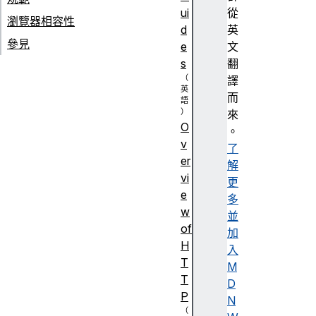
ui
從
瀏覽器相容性
d
英
參見
e
文
s
翻
譯
而
來
O
。
v
了
er
解
vi
更
e
多
w
並
of
加
H
入
T
M
T
D
P
N