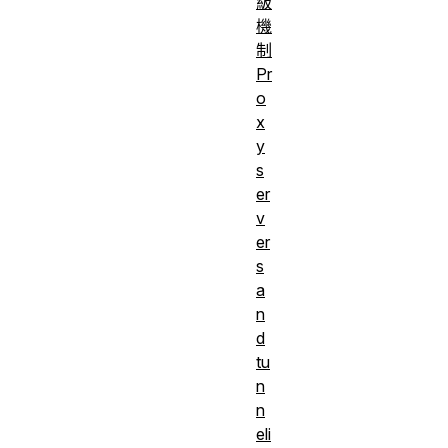
級
機
制
Pr
o
x
y
s
er
v
er
s
a
n
d
tu
n
n
eli