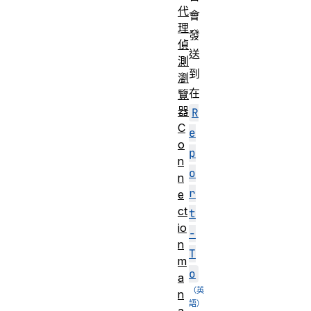
代
會
理
發
偵
送
測
到
瀏
在
覽
器
R
C
e
o
p
n
o
n
r
e
ct
t
io
-
n
T
m
o
a
n
a