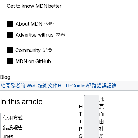
Get to know MDN better
About MDN
Advertise with us
Community
MDN on GitHub
Blog
給開發者的 Web 技術文件
HTTP
Guides
網路錯誤記錄
此
In this article
H
頁
T
面
使用方式
T
由
錯誤報告
P
社
G
群
規範