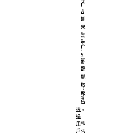
功
t
，
A
如
c
c
果
e
需
p
要
t
）
v
網
al
路
u
e
抓
s
取
報
告
透
。
過
報
用
戶
告