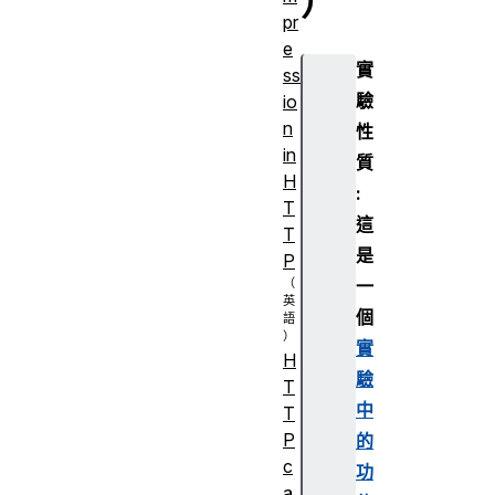
）
pr
e
實
ss
驗
io
n
性
in
質
H
:
T
這
T
是
P
一
個
實
H
驗
T
中
T
P
的
c
功
a