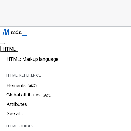
HTML
HTML: Markup language
HTML REFERENCE
Elements
Global attributes
Attributes
See all…
HTML GUIDES