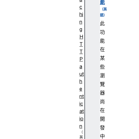
能
c
hi
n
此
g
功
H
能
T
在
T
某
P
a
些
ut
瀏
h
覽
e
器
nt
尚
ic
在
at
io
開
n
發
中