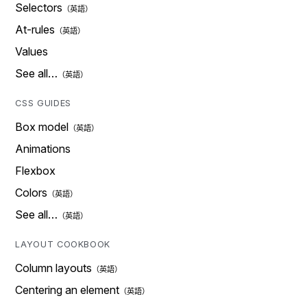
Selectors
At-rules
Values
See all…
CSS GUIDES
Box model
Animations
Flexbox
Colors
See all…
LAYOUT COOKBOOK
Column layouts
Centering an element