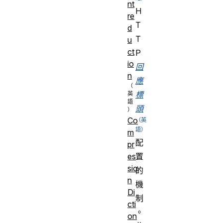
nt
H
re
T
d
T
u
ct
P
io
回
n
應
標
頭
Co
m
配
pr
置
es
sio
的
n
機
Di
制
cti
。
on