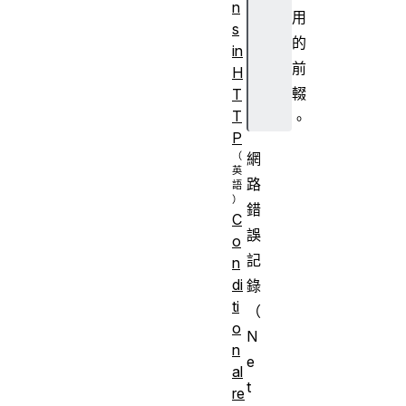
n
用
s
的
in
前
H
輟
T
T
。
P
網
路
錯
C
誤
o
記
n
di
錄
ti
（
o
N
n
e
al
t
re