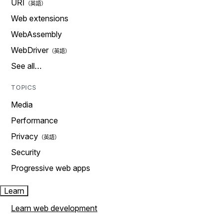
URI
Web extensions
WebAssembly
WebDriver
See all…
TOPICS
Media
Performance
Privacy
Security
Progressive web apps
Learn
Learn web development