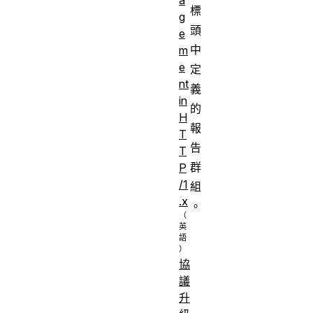
標
g
頭
e
中
m
e
定
nt
義
in
的
H
報
T
告
T
群
P
/1
組
.x
。
協
議
升