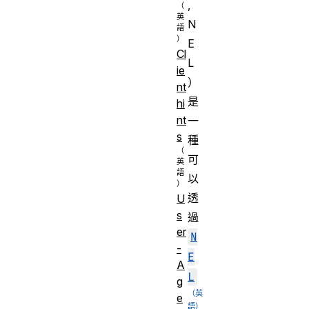
,
N
E
Cl
L
ie
）
nt
是
hi
nt
一
s
種
可
以
透
U
s
過
er
N
-
E
A
L
g
e