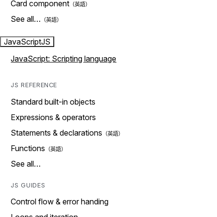
Card component
See all…
JavaScript
JS
JavaScript: Scripting language
JS REFERENCE
Standard built-in objects
Expressions & operators
Statements & declarations
Functions
See all…
JS GUIDES
Control flow & error handing