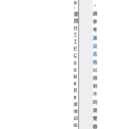
，
請
使
用
參
H
考
T
兼
T
容
P
表
C
格
o
o
以
ki
得
e
到
R
不
e
同
di
瀏
re
ct
覽
io
器