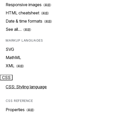
Responsive images
HTML cheatsheet
Date & time formats
See all…
MARKUP LANGUAGES
SVG
MathML
XML
CSS
CSS: Styling language
CSS REFERENCE
Properties