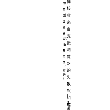
擇
nt
接
e
nt
收
n
來
e
自
g
支
ot
援
ia
瀏
ti
o
覽
n
器
的
失
敗
D
e
（
f
和
a
成
ul