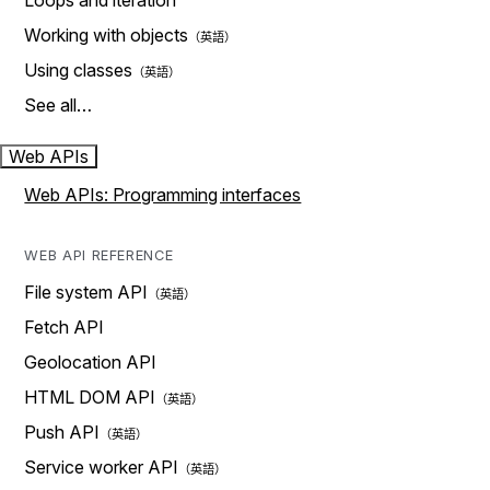
Loops and iteration
Working with objects
Using classes
See all…
Web APIs
Web APIs: Programming interfaces
WEB API REFERENCE
File system API
Fetch API
Geolocation API
HTML DOM API
Push API
Service worker API