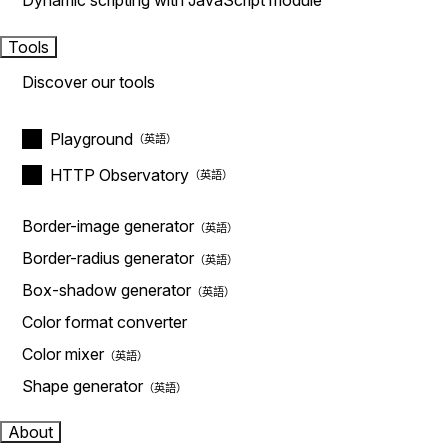
Dynamic scripting with JavaScript module
Tools
Discover our tools
Playground
HTTP Observatory
Border-image generator
Border-radius generator
Box-shadow generator
Color format converter
Color mixer
Shape generator
About