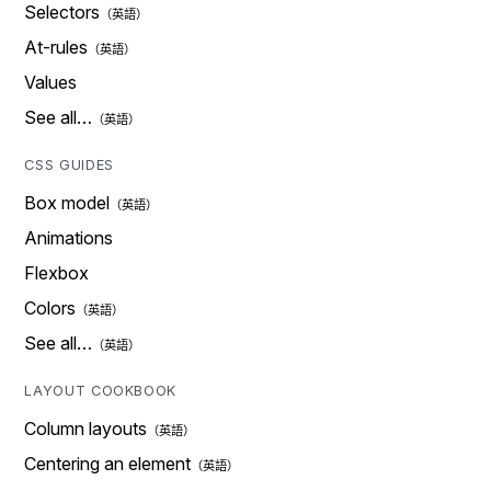
Selectors
At-rules
Values
See all…
CSS GUIDES
Box model
Animations
Flexbox
Colors
See all…
LAYOUT COOKBOOK
Column layouts
Centering an element