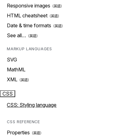
Responsive images
HTML cheatsheet
Date & time formats
See all…
MARKUP LANGUAGES
SVG
MathML
XML
CSS
CSS: Styling language
CSS REFERENCE
Properties