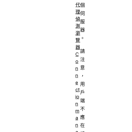
代
個
理
伺
偵
服
測
器
瀏
。
覽
器
請
C
注
o
意
n
n
，
e
用
ct
戶
io
端
n
不
m
應
a
n
在
a