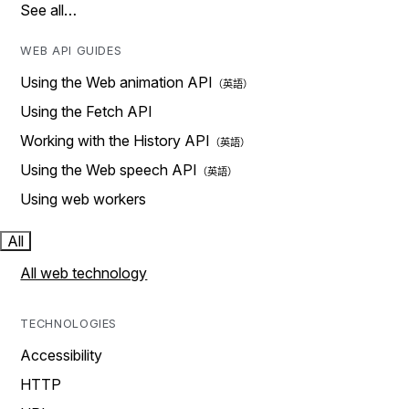
See all…
WEB API GUIDES
Using the Web animation API
Using the Fetch API
Working with the History API
Using the Web speech API
Using web workers
All
All web technology
TECHNOLOGIES
Accessibility
HTTP