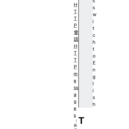
s
H
s
T
w
T
i
P
t
會
c
話
h
H
t
T
o
T
E
P
n
m
g
e
l
ss
i
a
s
g
h
e
s
T