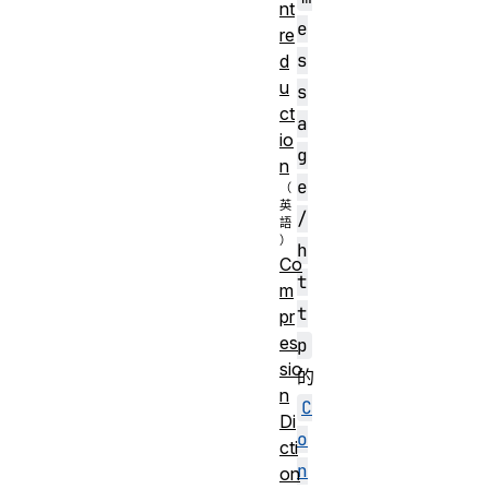
nt
e
re
s
d
u
s
ct
a
io
g
n
e
/
h
Co
t
m
t
pr
es
p
sio
的
n
C
Di
o
cti
n
on