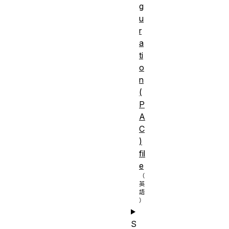
是
g
u
冪等
r
是
a
ti
可緩存
否
o
HTML
n
表單
中
(
否
是否允
P
許
A
C
)
fil
e
S