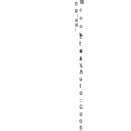
或
n
c
g
o
o
k
P
i
r
o
e
x
s
y
。
A
u
請求是
t
否有主
否
o
體
-
成功回
C
應是否
是
o
n
有主體
fi
安全