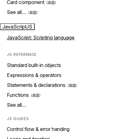
Card component
See all…
JavaScript
JS
JavaScript: Scripting language
JS REFERENCE
Standard built-in objects
Expressions & operators
Statements & declarations
Functions
See all…
JS GUIDES
Control flow & error handing