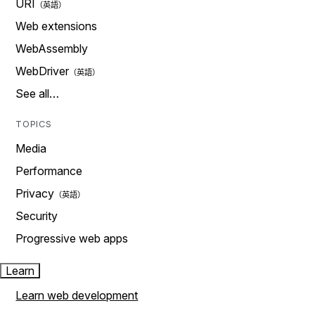
URI
Web extensions
WebAssembly
WebDriver
See all…
TOPICS
Media
Performance
Privacy
Security
Progressive web apps
Learn
Learn web development