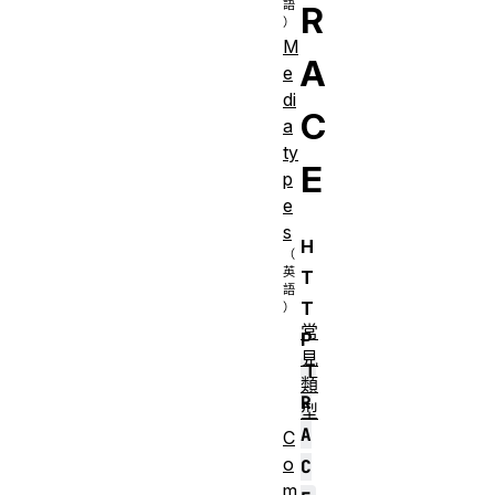
R
M
A
e
di
C
a
ty
E
p
e
s
H
T
T
常
P
見
T
類
R
型
A
C
o
C
m