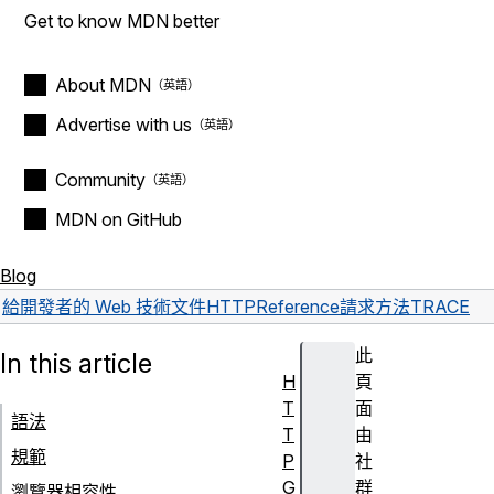
Get to know MDN better
About MDN
Advertise with us
Community
MDN on GitHub
Blog
給開發者的 Web 技術文件
HTTP
Reference
請求方法
TRACE
此
In this article
H
頁
T
面
語法
T
由
規範
P
社
G
群
瀏覽器相容性