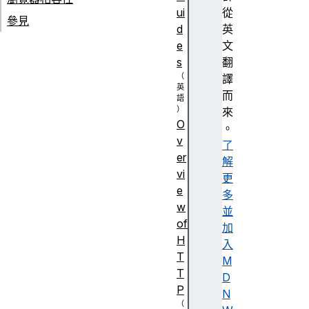
ui
從
參見
d
英
e
文
s
翻
譯
而
來
O
。
v
了
er
解
vi
更
e
多
w
並
of
加
H
入
T
M
T
D
P
N