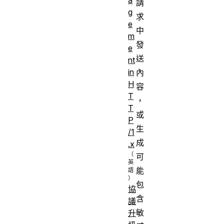
請
g
求
e
中
m
發
e
送
nt
in
內
H
容
T
，
T
或
P
生
/1
成
.x
可
能
包
協
含
議
敏
升