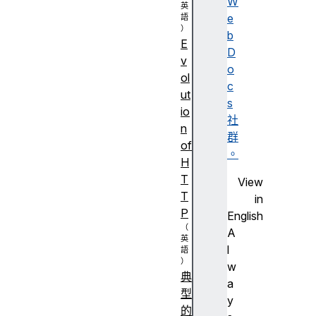
W
e
b
E
D
v
o
ol
c
ut
s
io
社
n
群
of
。
H
T
View
T
in
P
English
A
l
w
典
a
型
y
的