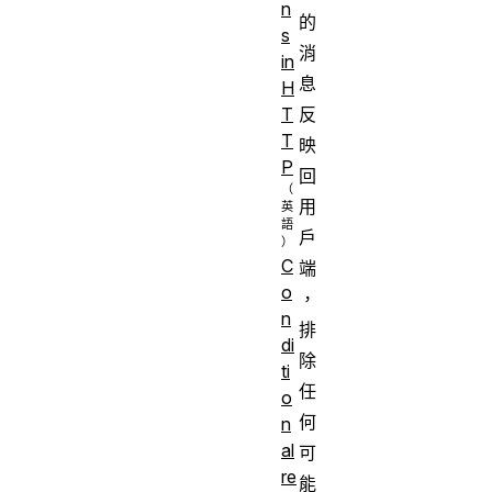
n
的
s
消
in
息
H
反
T
T
映
P
回
用
戶
C
端
o
，
n
排
di
除
ti
任
o
何
n
al
可
re
能