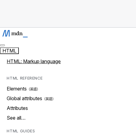
HTML
HTML: Markup language
HTML REFERENCE
Elements
Global attributes
Attributes
See all…
HTML GUIDES