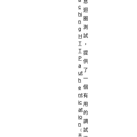
息
c
迴
hi
圈
n
測
g
試
H
T
，
T
提
P
供
a
了
ut
一
h
個
e
nt
有
ic
用
at
的
io
調
n
試