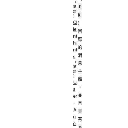
O
K
Cl
）
ie
回
nt
應
hi
的
nt
消
s
息
主
體
U
，
s
並
er
-
且
A
具
g
有
e
m