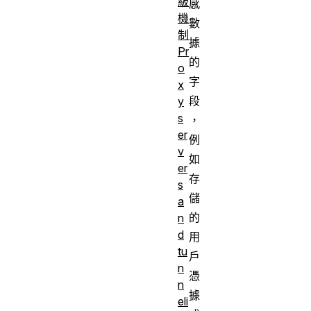
級
感
機
數
制
據
Pr
的
o
字
x
段
y
s
，
er
例
v
如
er
存
s
儲
a
的
n
d
用
tu
戶
n
憑
n
據
eli