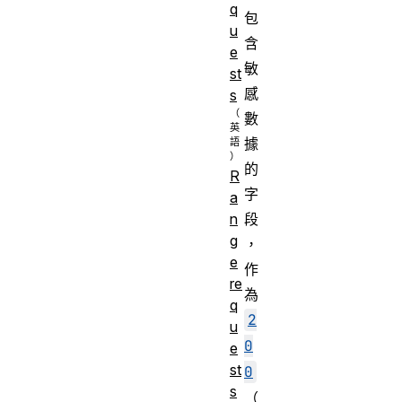
q
包
u
含
e
敏
st
感
s
數
據
的
R
字
a
段
n
g
，
e
作
re
為
q
2
u
0
e
st
0
s
（