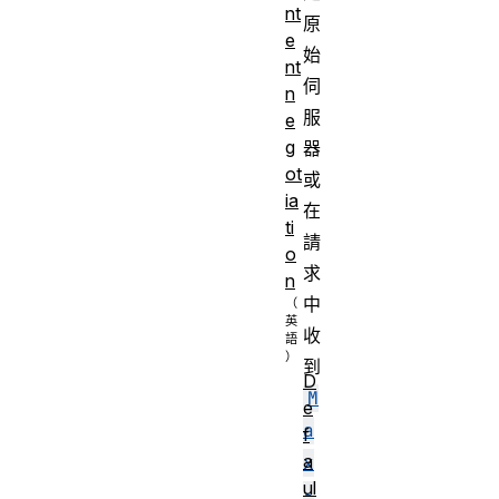
nt
原
e
始
nt
伺
n
服
e
g
器
ot
或
ia
在
ti
請
o
求
n
中
收
到
D
M
e
a
f
a
x
ul
-