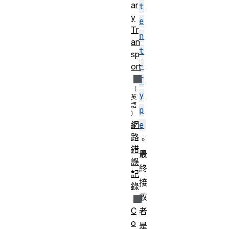
ar
t
y
e
Tr
n
an
t
sp
-
ort
T
y
p
e
網
路
。
錯
最
誤
終
記
接
錄
收
C
者
o
是