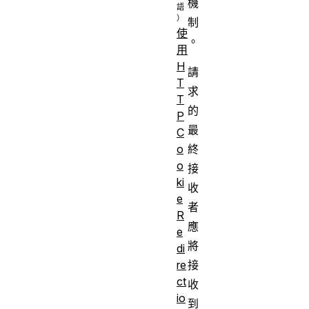
機
制
使
。
用
H
請
T
求
T
的
P
最
C
終
o
o
接
ki
收
e
者
R
應
e
將
di
接
re
ct
收
io
到