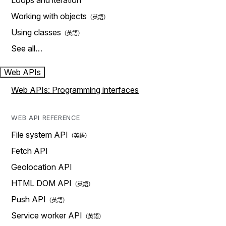
Loops and iteration
Working with objects
Using classes
See all…
Web APIs
Web APIs: Programming interfaces
WEB API REFERENCE
File system API
Fetch API
Geolocation API
HTML DOM API
Push API
Service worker API