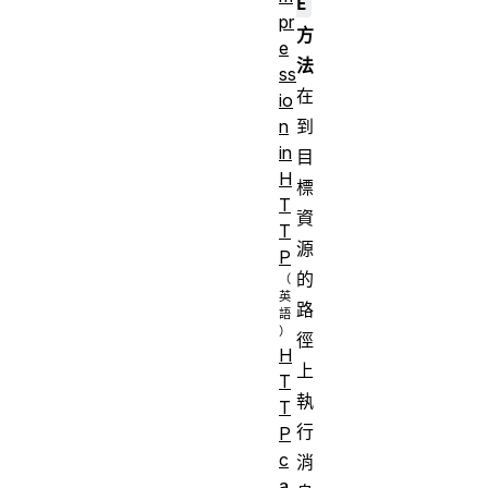
E
pr
方
e
法
ss
在
io
到
n
in
目
H
標
T
資
T
源
P
的
路
徑
H
上
T
執
T
行
P
c
消
a