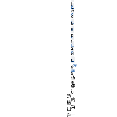
t
F
A
o
c
r
c
e
w
p
a
t
r
v
d
al
s
u
e
s
值
為
0
透
的
過
第
用
一
戶