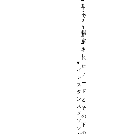
t
ド
C
で
o
、
n
指
t
定
e
n
さ
t
れ
た
イ
ノ
ン
ー
ス
ド
タ
ン
と
ス
そ
メ
の
ソ
下
ッ
の