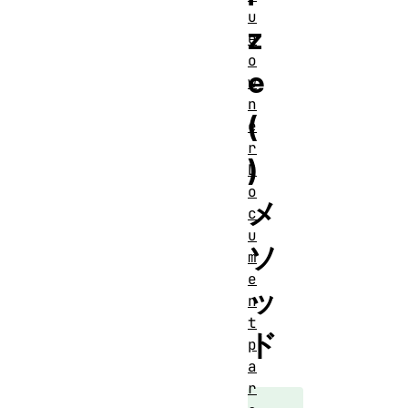
u
z
e
o
e
w
n
(
e
r
)
D
o
メ
c
u
ソ
m
e
ッ
n
t
ド
p
a
r