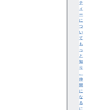
I
テ
c
ィ
h
ー
i
に
l
つ
d
い
N
て
o
も
d
っ
e
と
s
知
f
り
i
、
r
仲
s
間
t
に
C
な
h
る
i
に