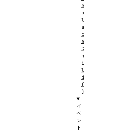
e
p
l
a
c
e
C
h
i
l
d
(
)
イ
ベ
ン
ト