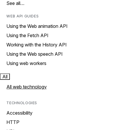
See all…
WEB API GUIDES
Using the Web animation API
Using the Fetch API
Working with the History API
Using the Web speech API
Using web workers
All
All web technology
TECHNOLOGIES
Accessibility
HTTP