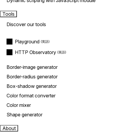
Dynamic scripting with JavaScript module
Tools
Discover our tools
Playground
HTTP Observatory
Border-image generator
Border-radius generator
Box-shadow generator
Color format converter
Color mixer
Shape generator
About