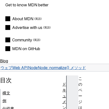
Get to know MDN better
About MDN
Advertise with us
Community
MDN on GitHub
Blog
ウェブ
Web API
Node
Node: normalize() メソッド
こ
目次
ド
の
キ
ペ
構文
ュ
ー
例
メ
ジ
ン
は
仕様書