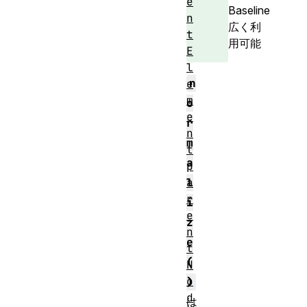
e
Baseline
n
広く利
t
用可能
E
l
n
e
m
o
e
r
n
m
t
a
p
a
l
r
i
e
z
n
e
t
(
N
o
)
d
は