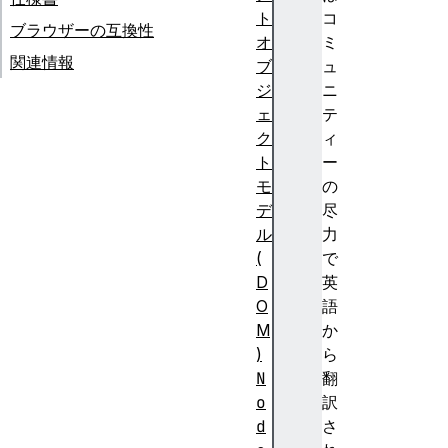
ト
コ
ブラウザーの互換性
オ
ミ
関連情報
ブ
ュ
ジ
ニ
ェ
テ
ク
ィ
ト
ー
モ
の
デ
尽
ル
力
(
で
D
英
O
語
M
か
)
ら
N
翻
o
訳
d
さ