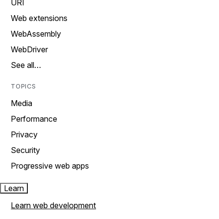
URI
Web extensions
WebAssembly
WebDriver
See all…
TOPICS
Media
Performance
Privacy
Security
Progressive web apps
Learn
Learn web development