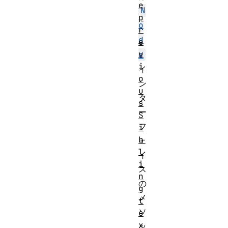
e
N
p
o
r
d
e
v
e
i
イ
o
ン
u
タ
s
ー
S
フ
i
b
ェ
l
イ
i
ス
n
の
g
メ
t
ソ
e
x
ッ