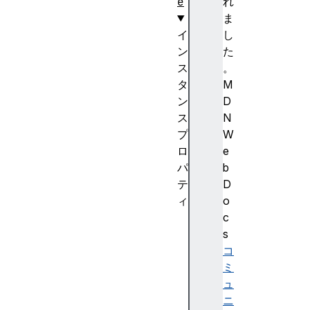
e
れ
ま
イ
し
ン
た
ス
。
タ
M
ン
D
ス
N
プ
W
ロ
e
パ
b
テ
D
ィ
o
b
c
a
s
s
コ
e
ミ
U
ュ
R
ニ