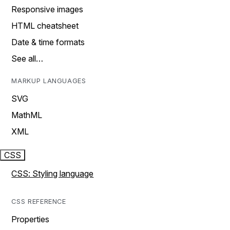
Responsive images
HTML cheatsheet
Date & time formats
See all…
MARKUP LANGUAGES
SVG
MathML
XML
CSS
CSS: Styling language
CSS REFERENCE
Properties