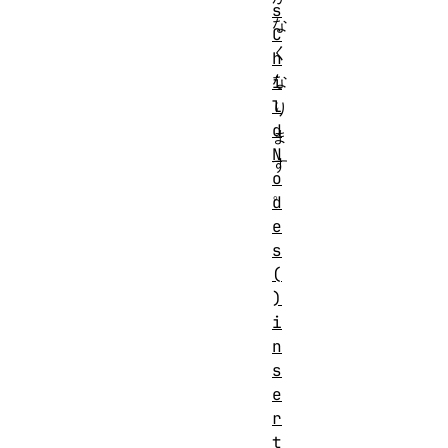
s
な
C
く
h
な
i
l
り
d
ま
N
す
o
。
d
e
s
(
)
i
n
s
e
r
t