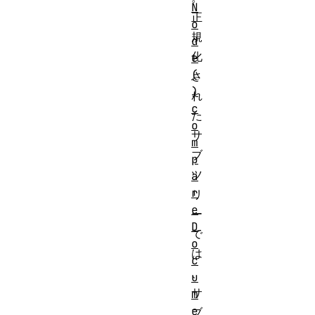
N
正
o
規
d
化
e
(
さ
)
れ
c
た
o
サ
m
ブ
p
ツ
a
r
リ
e
ー
D
で
o
は
c
、
u
サ
m
e
ブ