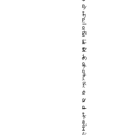
n
ツ
t
リ
P
ー
o
内
s
に
i
t
空
i
の
o
テ
n
キ
(
ス
)
ト
c
o
ノ
n
ー
t
ド
a
が
i
な