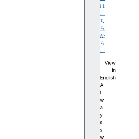
l
は
d
こ
i
ち
s
ら
C
か
o
ら
n
。
n
View
e
in
c
English
t
A
e
l
d
w
l
a
a
y
s
s
t
s
C
w