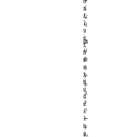
n
く
s
(
な
)
り
g
、
e
隣
t
り
R
合
o
o
う
t
テ
N
キ
o
ス
d
ト
e
ノ
(
)
ー
h
ド
a
が