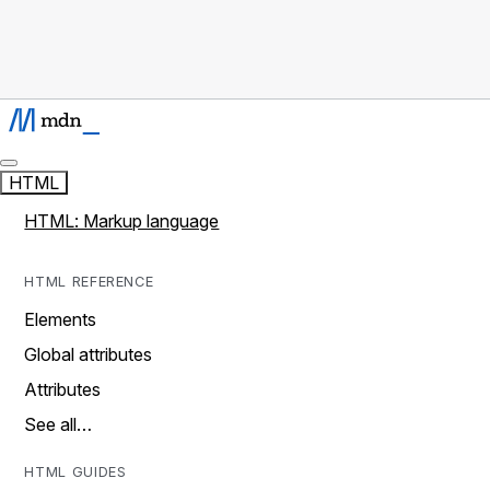
HTML
HTML: Markup language
HTML REFERENCE
Elements
Global attributes
Attributes
See all…
HTML GUIDES