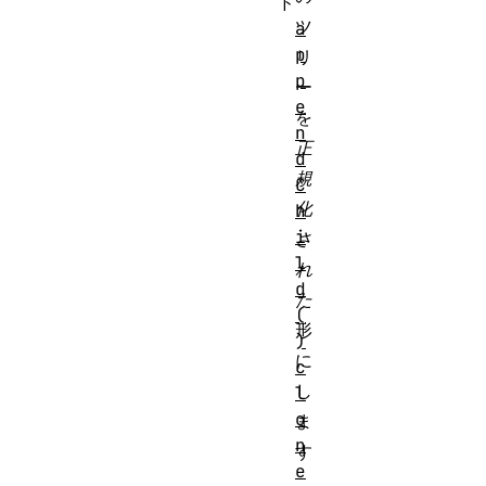
ド
ツ
a
p
リ
p
ー
e
を
n
正
d
規
C
化
h
i
さ
l
れ
d
た
(
形
)
に
c
し
l
o
ま
n
す
e
。