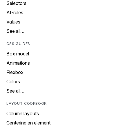
Selectors
At-rules
Values
See all…
CSS GUIDES
Box model
Animations
Flexbox
Colors
See all…
LAYOUT COOKBOOK
Column layouts
Centering an element