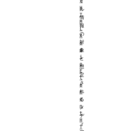
t
イ
H
ル
T
情
M
報
L
の
A
対
u
d
象
i
と
o
想
E
定
l
さ
e
れ
m
e
る
n
メ
t
デ
H
ィ
T