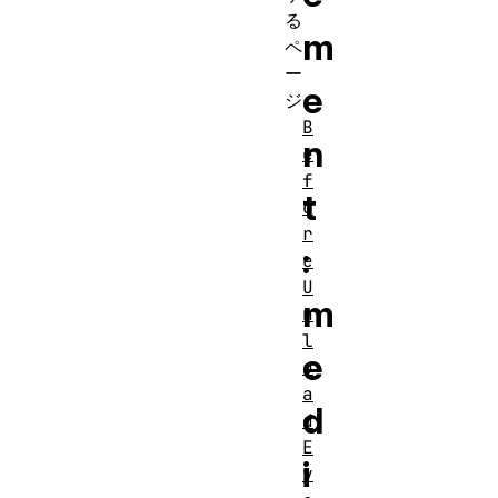
る
m
ペ
ー
e
ジ
B
n
e
f
t
o
r
:
e
U
m
n
l
e
o
a
d
d
E
i
v