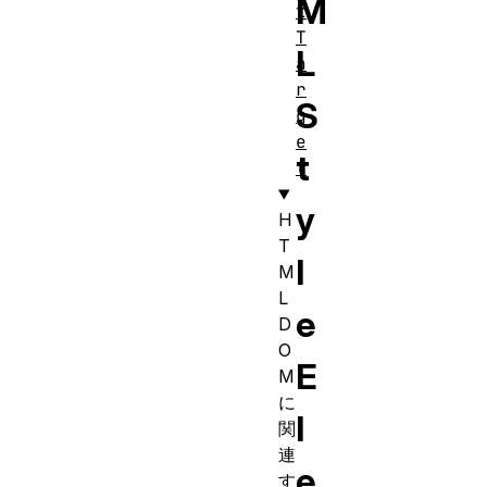
M
t
T
L
a
r
S
g
e
t
t
y
H
T
l
M
L
e
D
O
E
M
に
l
関
連
e
す