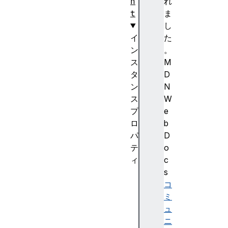
n
れ
t
ま
し
イ
た
ン
。
ス
M
タ
D
ン
N
ス
W
プ
e
ロ
b
パ
D
テ
o
ィ
c
b
s
l
コ
o
ミ
c
ュ
k
ニ