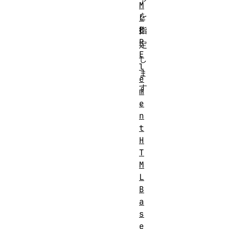
ア
M
を
L
B
指
R
定
E
し
l
ま
e
す
m
。
e
n
t
H
T
M
L
B
a
s
e