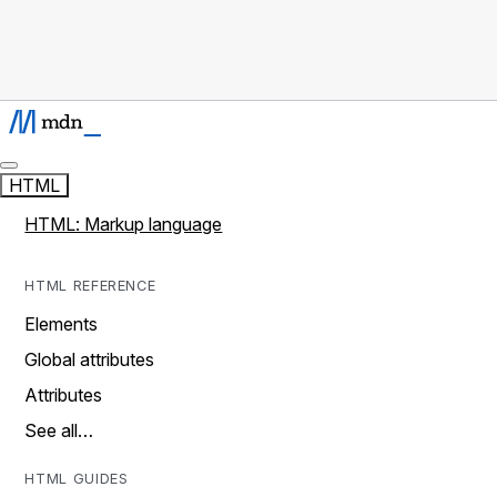
HTML
HTML: Markup language
HTML REFERENCE
Elements
Global attributes
Attributes
See all…
HTML GUIDES