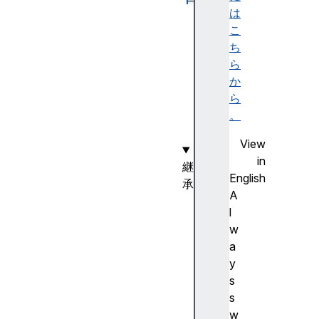
は
s
こ
h
ち
e
ら
e
か
t
ら
ty
。
pe
View
in
継
English
承
A
H
l
T
w
M
a
L
y
E
s
l
s
e
w