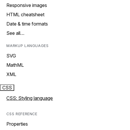
Responsive images
HTML cheatsheet
Date & time formats
See all…
MARKUP LANGUAGES
SVG
MathML
XML
CSS
CSS: Styling language
CSS REFERENCE
Properties