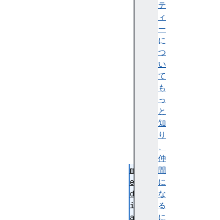
i
テ
n
ィ
g
ー
に
つ
い
て
d
も
i
っ
s
と
a
知
b
り
l
、
e
仲
d
間
m
に
e
な
d
る
i
に
a