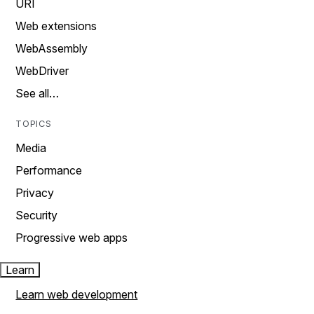
URI
Web extensions
WebAssembly
WebDriver
See all…
TOPICS
Media
Performance
Privacy
Security
Progressive web apps
Learn
Learn web development