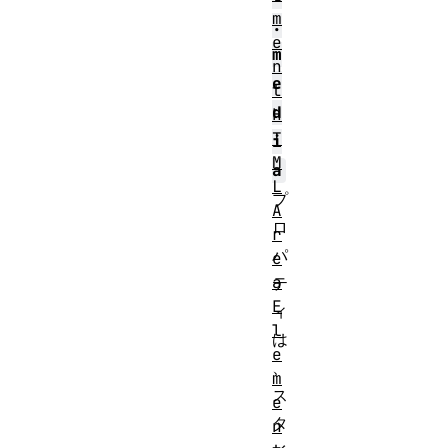
m
.
e
m
n
e
t
d
H
T
i
M
a
L
プ
A
ロ
r
パ
e
a
テ
E
ィ
l
は
e
、
m
ス
e
タ
n