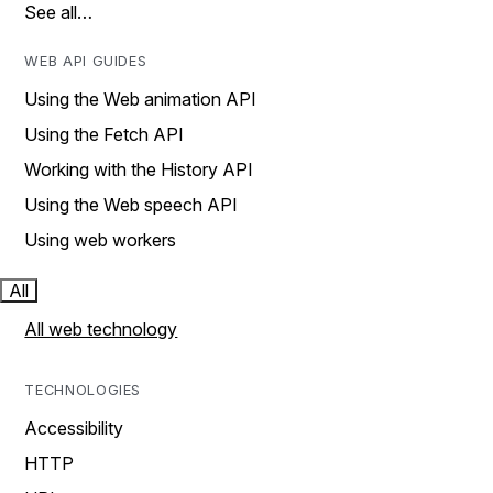
See all…
WEB API GUIDES
Using the Web animation API
Using the Fetch API
Working with the History API
Using the Web speech API
Using web workers
All
All web technology
TECHNOLOGIES
Accessibility
HTTP