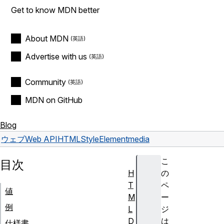
Get to know MDN better
About MDN
Advertise with us
Community
MDN on GitHub
Blog
ウェブ
Web API
HTMLStyleElement
media
こ
目次
H
の
T
ペ
値
M
ー
例
L
ジ
D
は
仕様書