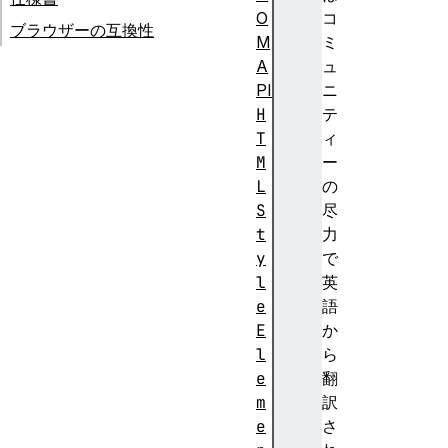
O
コ
ブラウザーの互換性
M
ミ
A
ュ
PI
ニ
H
テ
T
ィ
M
ー
L
の
S
尽
t
力
y
で
l
英
e
語
E
か
l
ら
e
翻
m
訳
e
さ