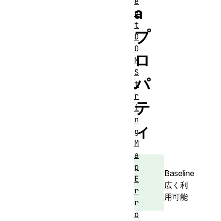
e
a
n
t
プ
D
O
ロ
M
S
パ
t
r
テ
i
n
ィ
g
M
a
p
Baseline
E
広く利
r
用可能
r
o