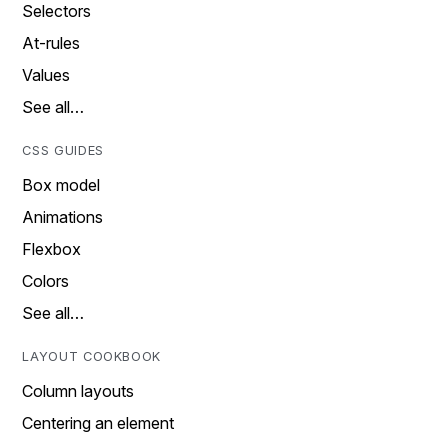
Selectors
At-rules
Values
See all…
CSS GUIDES
Box model
Animations
Flexbox
Colors
See all…
LAYOUT COOKBOOK
Column layouts
Centering an element