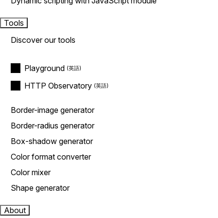
Dynamic scripting with JavaScript module
Tools
Discover our tools
Playground
HTTP Observatory
Border-image generator
Border-radius generator
Box-shadow generator
Color format converter
Color mixer
Shape generator
About