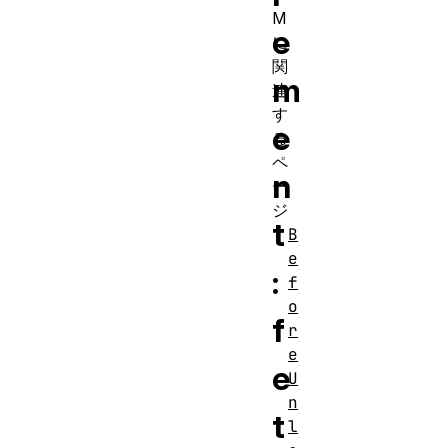
M
e
に
関
m
連
す
e
る
ペ
n
ー
ジ
t
B
e
:
f
o
f
r
e
e
U
n
t
l