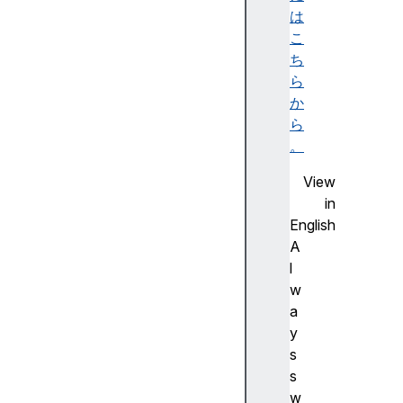
ソ
は
ッ
こ
ド
ち
s
ら
u
か
p
ら
p
。
o
View
r
in
t
English
s
A
(
l
)
w
a
継
y
承
s
H
s
T
w