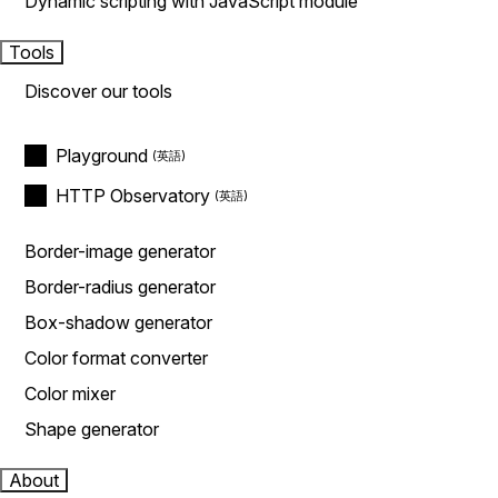
Dynamic scripting with JavaScript module
Tools
Discover our tools
Playground
HTTP Observatory
Border-image generator
Border-radius generator
Box-shadow generator
Color format converter
Color mixer
Shape generator
About