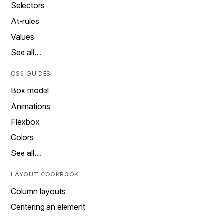
Selectors
At-rules
Values
See all…
CSS GUIDES
Box model
Animations
Flexbox
Colors
See all…
LAYOUT COOKBOOK
Column layouts
Centering an element