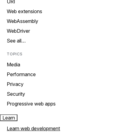
URI
Web extensions
WebAssembly
WebDriver
See all…
TOPICS
Media
Performance
Privacy
Security
Progressive web apps
Learn
Learn web development