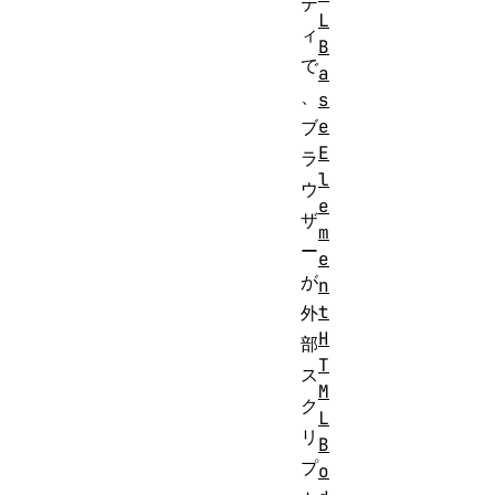
テ
L
ィ
B
で
a
、
s
e
ブ
E
ラ
l
ウ
e
ザ
m
ー
e
が
n
t
外
H
部
T
ス
M
ク
L
リ
B
プ
o