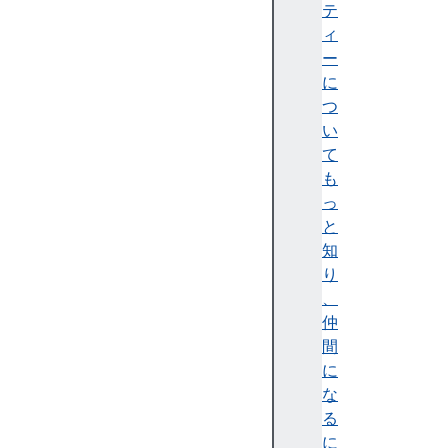
c
テ
a
ィ
t
ー
t
に
r
つ
i
い
b
て
u
も
t
っ
i
と
o
知
n
り
S
、
r
仲
c
間
に
静
な
的
る
メ
に