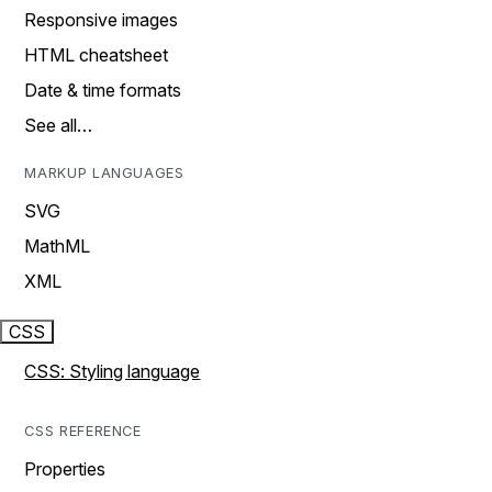
Responsive images
HTML cheatsheet
Date & time formats
See all…
MARKUP LANGUAGES
SVG
MathML
XML
CSS
CSS: Styling language
CSS REFERENCE
Properties