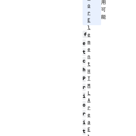
用
o
可
r
能
E
l
f
e
m
e
e
t
n
c
t
h
H
T
P
M
r
L
i
A
o
r
r
e
a
i
E
t