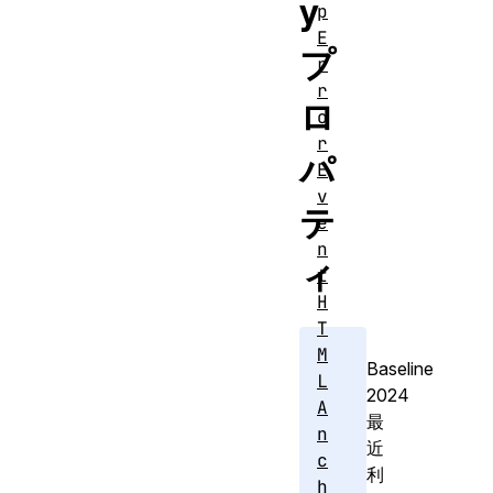
y
p
E
プ
r
r
ロ
o
r
パ
E
v
テ
e
n
ィ
t
H
T
M
Baseline
L
2024
A
最
n
近
c
利
h