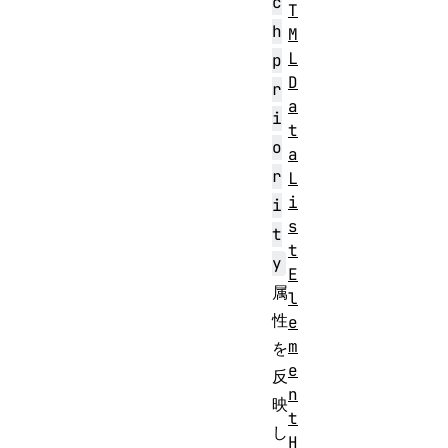
c
T
h
M
L
p
D
r
a
i
t
o
a
r
L
i
i
s
t
t
y
E
属
l
性
e
m
を
e
反
n
映
t
し
H