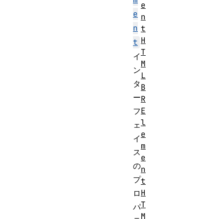
e
e
n
n
t
H
t
T
イ
M
ン
L
タ
B
ー
R
E
フ
l
ェ
e
イ
m
ス
e
の
n
プ
t
H
ロ
T
パ
M