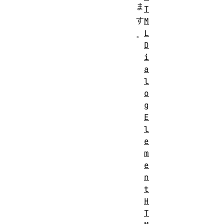
ま
T
す
M
L
。
D
i
a
l
o
g
E
l
e
m
e
n
t
H
T