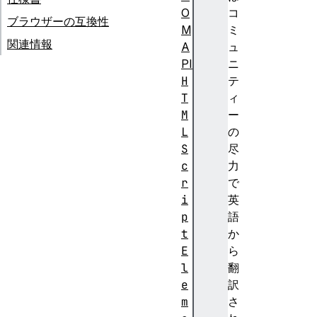
O
コ
ブラウザーの互換性
M
ミ
関連情報
A
ュ
PI
ニ
H
テ
T
ィ
M
ー
L
の
S
尽
c
力
r
で
i
英
p
語
t
か
E
ら
l
翻
e
訳
m
さ