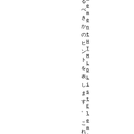
る
e
べ
m
き
e
か
n
t
の
H
ヒ
T
ン
M
ト
L
を
D
表
L
i
し
s
ま
t
す
E
。
l
e
こ
m
れ