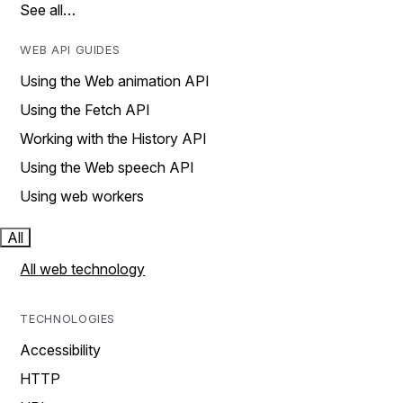
See all…
WEB API GUIDES
Using the Web animation API
Using the Fetch API
Working with the History API
Using the Web speech API
Using web workers
All
All web technology
TECHNOLOGIES
Accessibility
HTTP