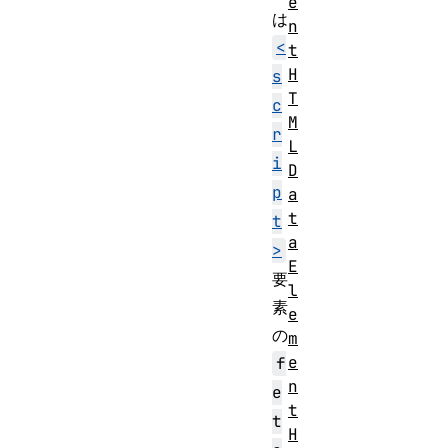
e
は
n
<
t
H
s
T
c
M
r
L
i
D
p
a
t
t
a
>
E
要
l
素
e
の
m
e
f
n
e
t
t
H