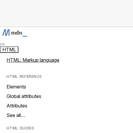
HTML
HTML: Markup language
HTML REFERENCE
Elements
Global attributes
Attributes
See all…
HTML GUIDES