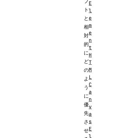
プ
E
ト
l
e
と
m
相
e
対
n
的
t
に
H
ど
T
M
の
L
よ
C
う
a
に
n
優
v
先
a
s
さ
E
せ
l