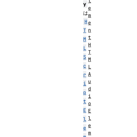
l
y
e
は
m
H
e
n
T
t
M
H
L
T
S
M
c
L
A
r
u
i
d
p
i
t
o
E
E
l
l
e
e
m
m