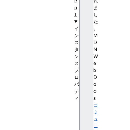
e
れ
n
ま
t
し
た
イ
。
ン
M
ス
D
タ
N
ン
W
ス
e
プ
b
ロ
D
パ
o
テ
c
ィ
s
a
コ
s
ミ
y
ュ
n
ニ