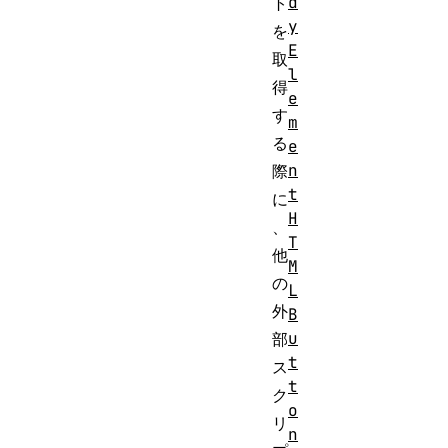
d
ト
y
を
E
取
l
得
e
す
m
る
e
n
際
t
に
H
、
T
他
M
の
L
外
B
u
部
t
ス
t
ク
o
リ
n