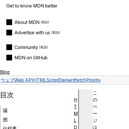
Get to know MDN better
About MDN
Advertise with us
Community
MDN on GitHub
Blog
ウェブ
Web API
HTMLScriptElement
fetchPriority
こ
目次
H
の
T
ペ
値
M
ー
例
L
ジ
D
は
仕様書