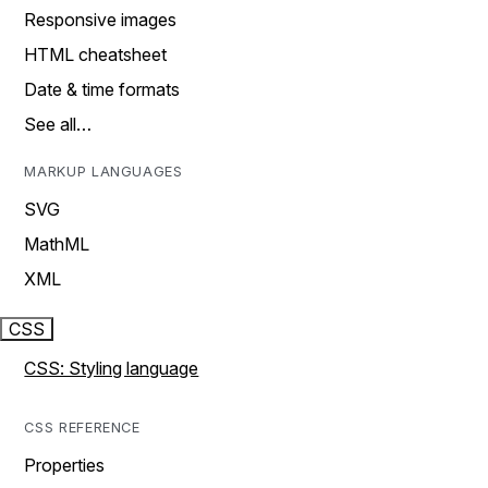
Responsive images
HTML cheatsheet
Date & time formats
See all…
MARKUP LANGUAGES
SVG
MathML
XML
CSS
CSS: Styling language
CSS REFERENCE
Properties