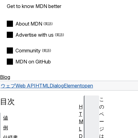
Get to know MDN better
About MDN
Advertise with us
Community
MDN on GitHub
Blog
ウェブ
Web API
HTMLDialogElement
open
こ
目次
H
の
T
ペ
値
M
ー
例
L
ジ
D
は
仕様書