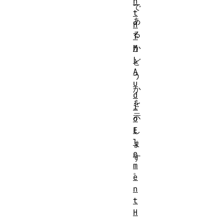
n
で
t
あ
H
る
T
M
か
L
ど
A
う
u
か
d
を
i
示
o
E
し
l
ま
e
す
m
。
e
n
t
H