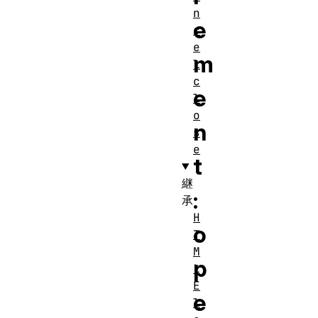
n
e
c
e
m
l
c
e
l
o
n
s
e
t
継
:
承
H
o
T
M
p
L
E
e
l