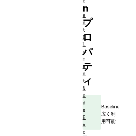
e
n
m
e
プ
n
t
ロ
E
l
パ
e
m
テ
e
n
ィ
t
N
o
d
Baseline
e
広く利
E
用可能
v
e