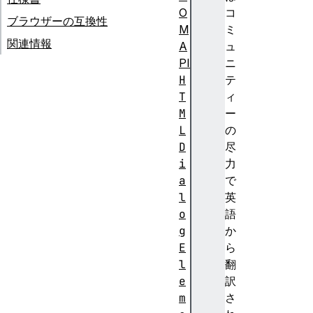
O
コ
ブラウザーの互換性
M
ミ
関連情報
A
ュ
PI
ニ
H
テ
T
ィ
M
ー
L
の
D
尽
i
力
a
で
l
英
o
語
g
か
E
ら
l
翻
e
訳
m
さ