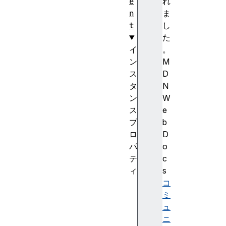
e
れ
n
ま
t
し
た
イ
。
ン
M
ス
D
タ
N
ン
W
ス
e
プ
b
ロ
D
パ
o
テ
c
ィ
s
c
コ
l
ミ
o
ュ
s
ニ