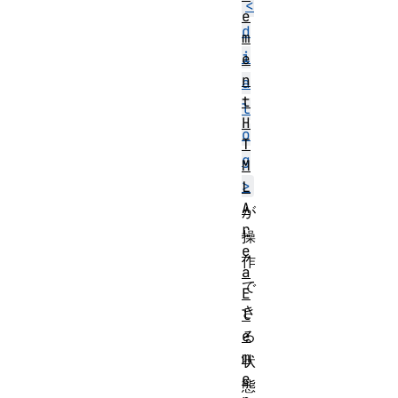
<
e
d
m
i
e
n
a
t
l
H
o
T
g
M
>
L
A
が
r
操
e
作
a
で
E
き
l
e
る
m
状
e
態