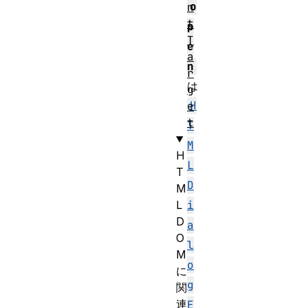
o
n
t
p
T
e
a
n
r
は
g
H
e
t
T
M
H
L
T
D
M
L
i
D
a
O
l
M
o
に
g
関
連
E