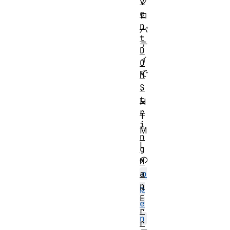
v
プ
e
ロ
n
パ
t
テ
D
ィ
O
で
M
S
、
t
H
r
T
i
M
n
L
g
の
M
a
o
p
p
E
e
r
n
r