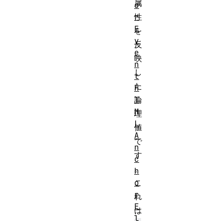
属
o
r
性
E
を
v
反
e
映
n
し
t
た
H
T
論
M
理
L
値
A
で
n
す
c
。
h
o
こ
r
れ
E
は
l