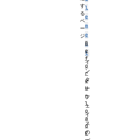
す
l
る
e
ペ
m
ー
e
ジ
B
n
e
t
f
イ
o
ン
r
タ
e
U
ー
n
フ
l
ェ
o
イ
a
ス
d
の
E