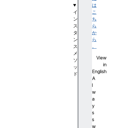
は
イ
こ
ン
ち
ス
ら
タ
か
ン
ら
ス
。
メ
View
ソ
in
ッ
English
ド
A
c
l
l
w
o
a
s
y
e
s
(
s
)
w