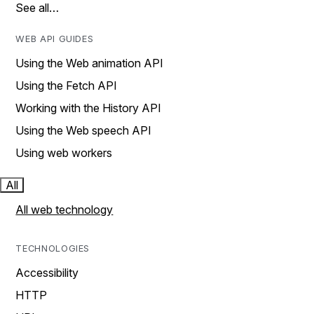
See all…
WEB API GUIDES
Using the Web animation API
Using the Fetch API
Working with the History API
Using the Web speech API
Using web workers
All
All web technology
TECHNOLOGIES
Accessibility
HTTP