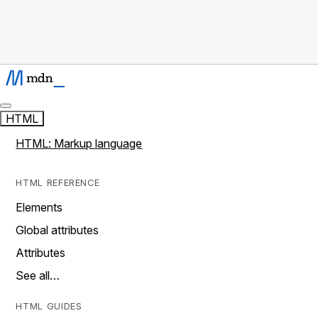
HTML
HTML: Markup language
HTML REFERENCE
Elements
Global attributes
Attributes
See all…
HTML GUIDES