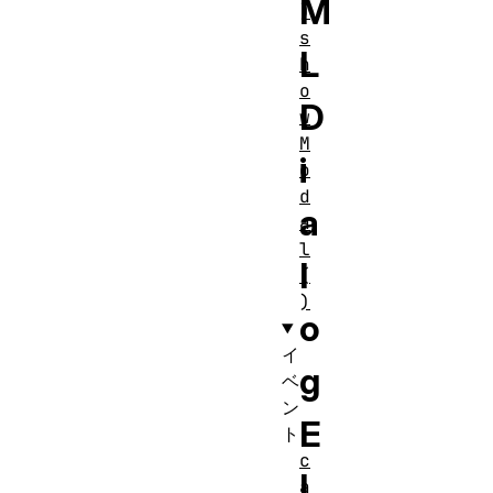
M
)
s
L
h
o
D
w
M
i
o
d
a
a
l
l
(
)
o
イ
g
ベ
ン
E
ト
c
l
a