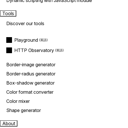
Dynamic scripting with JavaScript module
Tools
Discover our tools
Playground
HTTP Observatory
Border-image generator
Border-radius generator
Box-shadow generator
Color format converter
Color mixer
Shape generator
About