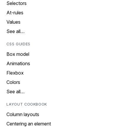
Selectors
At-rules
Values
See all…
CSS GUIDES
Box model
Animations
Flexbox
Colors
See all…
LAYOUT COOKBOOK
Column layouts
Centering an element