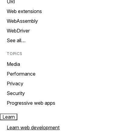
URI
Web extensions
WebAssembly
WebDriver
See all…
TOPICS
Media
Performance
Privacy
Security
Progressive web apps
Learn
Learn web development