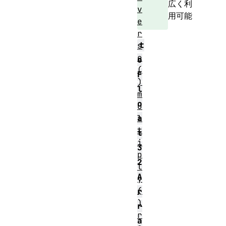
広く利
v
用可能
e
r
t
s
e
o
(
F
)
l
m
o
u
l
a
t
t
i
3
p
2
l
A
y
(
r
)
r
r
a