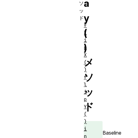
a
ソ
ッ
y
ド
f
(
l
i
)
p
X
メ
(
)
ソ
f
l
ッ
i
p
ド
Y
(
)
i
Baseline
n