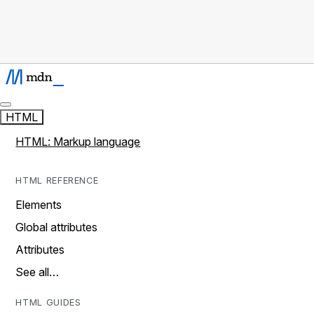
HTML
HTML: Markup language
HTML REFERENCE
Elements
Global attributes
Attributes
See all…
HTML GUIDES