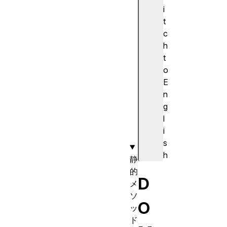
2
i
D
t
i
c
s
h
I
t
d
o
e
E
n
n
t
g
i
l
t
i
y
s
h
静
的
D
メ
ソ
O
ッ
ド