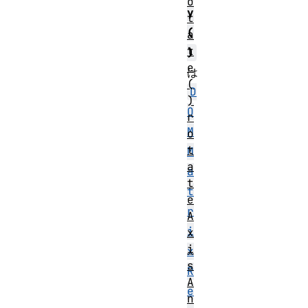
o
y
t
(
a
t
)
e
は
(
D
)
O
r
M
o
t
M
a
a
t
t
e
r
A
i
x
i
x
s
R
A
e
n