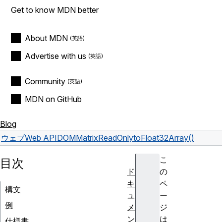
Get to know MDN better
About MDN
Advertise with us
Community
MDN on GitHub
Blog
ウェブ
Web API
DOMMatrixReadOnly
toFloat32Array()
こ
目次
ド
の
キ
ペ
構文
ュ
ー
例
メ
ジ
ン
は
仕様書