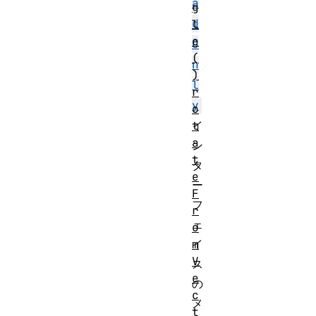
a
g
d
l
e
O
(
n
)
l
r
y
o
t
イ
a
ン
t
タ
e
ー
F
フ
r
ェ
o
m
イ
V
ス
e
の
c
メ
t