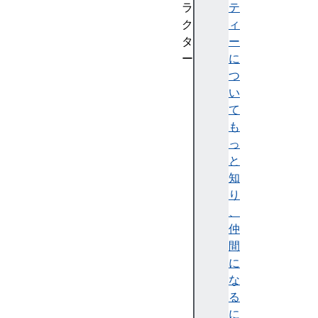
ラ
テ
ク
ィ
タ
ー
ー
に
D
つ
O
い
M
て
M
も
a
っ
t
と
r
知
i
り
x
、
R
仲
e
間
a
に
d
な
O
る
n
に