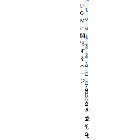
F
D
l
O
o
M
a
に
関
t
連
3
す
2
る
A
ペ
ー
r
ジ
r
A
a
b
y
o
を
r
t
返
C
し
o
ま