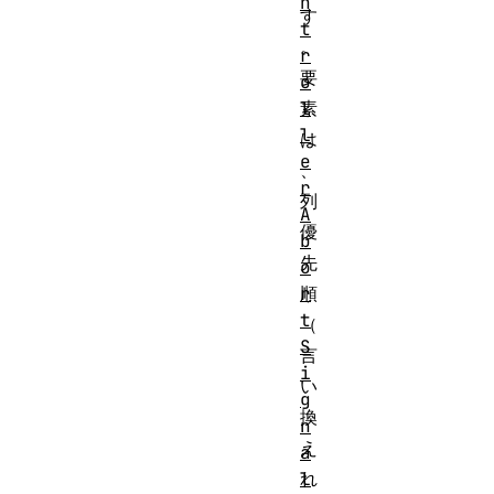
n
す
t
。
r
要
o
l
素
l
は
e
、
r
列
A
優
b
先
o
r
順
t
（
S
言
i
い
g
換
n
え
a
l
れ