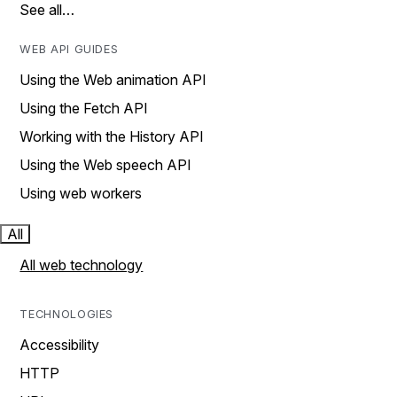
See all…
WEB API GUIDES
Using the Web animation API
Using the Fetch API
Working with the History API
Using the Web speech API
Using web workers
All
All web technology
TECHNOLOGIES
Accessibility
HTTP