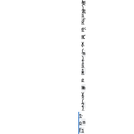
(
要
)
素
s
す
k
べ
e
w
て
X
(
(
m
)
1
s
1
k
,
e
w
m
Y
1
(
2
)
,
t
m
o
F
1