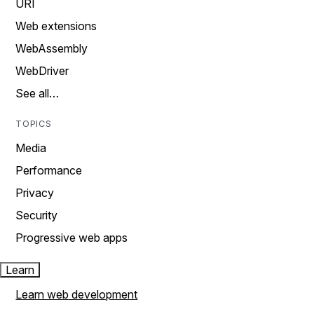
URI
Web extensions
WebAssembly
WebDriver
See all…
TOPICS
Media
Performance
Privacy
Security
Progressive web apps
Learn
Learn web development