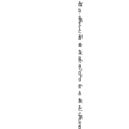
A
ば
b
、
s
第
t
1
r
列
a
c
を
t
上
R
か
a
ら
n
下
g
へ
e
A
、
t
次
t
に
r
第
C
2
D