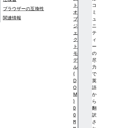
ト
コ
ブラウザーの互換性
オ
ミ
関連情報
ブ
ュ
ジ
ニ
ェ
テ
ク
ィ
ト
ー
モ
の
デ
尽
ル
力
(
で
D
英
O
語
M
か
)
ら
D
翻
O
訳
M
さ