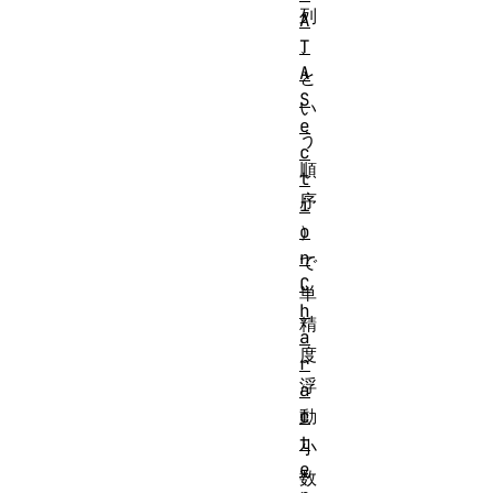
列
A
T
、
A
と
S
い
e
う
c
順
t
序
i
o
）
n
で
C
単
h
精
a
度
r
浮
a
c
動
t
小
e
数