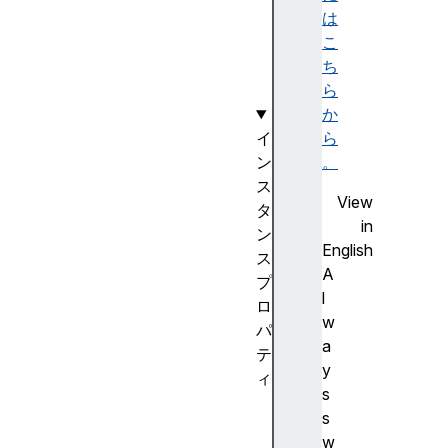
l
は
y
こ
(
ち
)
ら
か
イ
ら
ン
。
ス
View
タ
in
ン
English
ス
A
プ
l
ロ
w
パ
a
テ
y
ィ
s
i
s
s
w