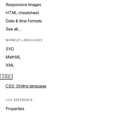
Responsive images
HTML cheatsheet
Date & time formats
See all…
MARKUP LANGUAGES
SVG
MathML
XML
CSS
CSS: Styling language
CSS REFERENCE
Properties