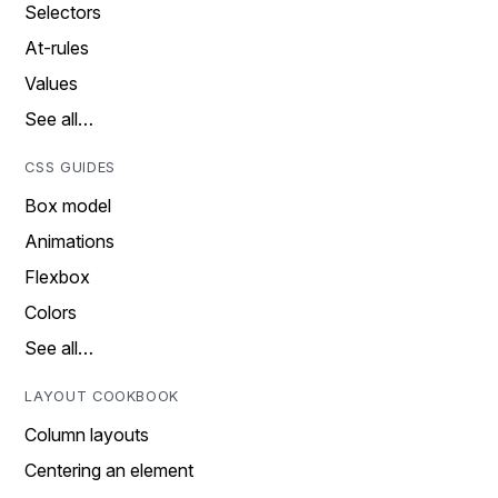
Selectors
At-rules
Values
See all…
CSS GUIDES
Box model
Animations
Flexbox
Colors
See all…
LAYOUT COOKBOOK
Column layouts
Centering an element