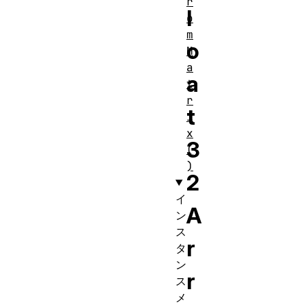
r
l
o
m
o
M
a
a
t
r
t
i
x
3
(
)
2
イ
A
ン
ス
r
タ
ン
r
ス
メ