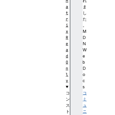
M
れ
a
ま
t
し
r
た
i
。
x
M
R
D
e
N
a
W
d
e
O
b
n
D
l
o
y
c
s
コ
コ
ン
ミ
ス
ュ
ト
ニ