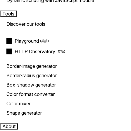
Dynamic scripting with JavaScript module
Tools
Discover our tools
Playground
HTTP Observatory
Border-image generator
Border-radius generator
Box-shadow generator
Color format converter
Color mixer
Shape generator
About