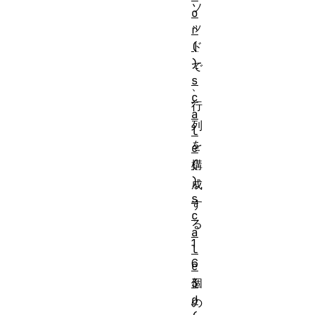
ソ
o
ッ
r
(
ド
)
で
s
、
c
行
a
列
l
を
e
(
構
)
成
s
す
c
る
a
1
l
6
e
3
個
d
の