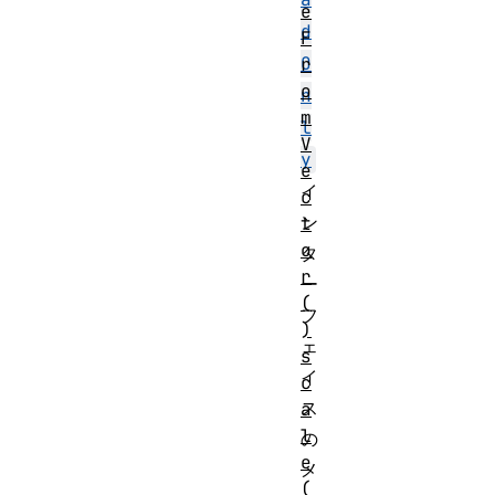
e
d
F
O
r
o
n
m
l
V
y
e
イ
c
ン
t
o
タ
r
ー
(
フ
)
ェ
s
イ
c
ス
a
l
の
e
メ
(