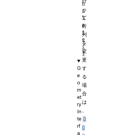
行
n
っ
s
l
て
a
行
t
列
e
を
(
変
)
更
G
す
e
る
o
場
m
合
et
は
ry
、
In
te
D
rf
O
a