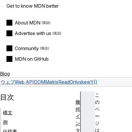
Get to know MDN better
About MDN
Advertise with us
Community
MDN on GitHub
Blog
ウェブ
Web API
DOMMatrixReadOnly
skewY()
こ
目次
幾
の
何
ペ
構文
イ
ー
例
ン
ジ
タ
は
仕様書