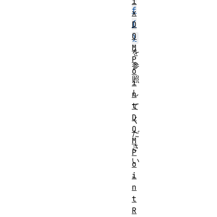
i
f
x
(
D
O
)
M
を
P
参
o
照
i
し
n
t
て
D
く
O
だ
M
さ
P
い
o
。
i
n
t
R