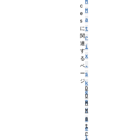
M
c
M
e
a
s
に
t
関
r
連
i
す
x
る
.
ペ
ー
s
ジ
k
D
e
O
w
M
Y
M
a
S
t
e
r
l