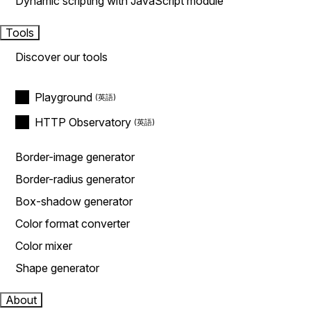
Dynamic scripting with JavaScript module
Tools
Discover our tools
Playground
HTTP Observatory
Border-image generator
Border-radius generator
Box-shadow generator
Color format converter
Color mixer
Shape generator
About