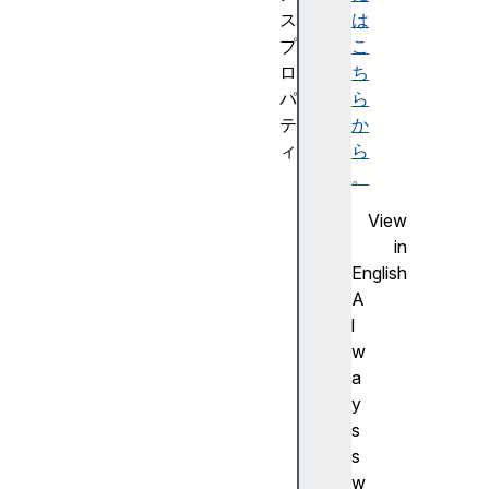
ス
は
プ
こ
ロ
ち
パ
ら
テ
か
ィ
ら
i
。
s
View
2
in
D
English
i
A
s
l
I
w
d
a
e
y
n
s
t
s
i
w