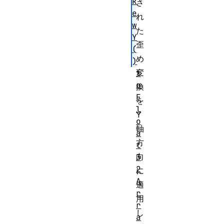
k
さ
e
れ
w
た
Y
歪
(
め
)
変
t
o
換
F
を
l
Y
o
軸
a
方
t
向
3
2
に
A
適
r
用
r
し
a