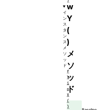
)
w
イ
Y
ン
ス
(
タ
ン
)
ス
メ
メ
ソ
ッ
ソ
ド
f
ッ
l
i
ド
p
X
(
)
Baseline