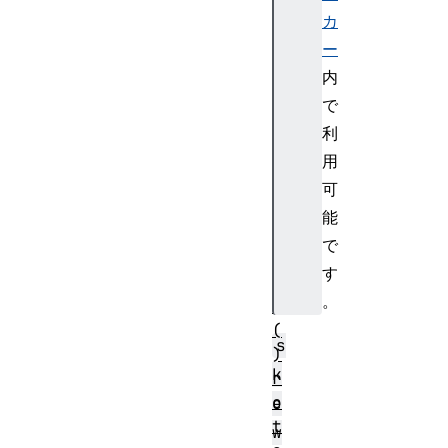
t
カ
i
ー
p
内
l
で
y
利
(
用
)
r
可
o
能
t
で
a
す
t
。
e
(
s
)
k
r
o
e
t
w