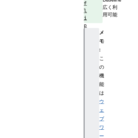
f
広く利
l
用可能
i
p
メ
Y
(
モ
)
:
i
こ
n
の
v
機
e
能
r
s
は
e
ウ
(
ェ
)
ブ
m
ワ
u
ー
l