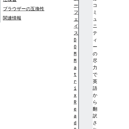
ー
コ
ブラウザーの互換性
フ
ミ
関連情報
ェ
ュ
イ
ニ
ス
テ
D
ィ
O
ー
M
の
M
尽
a
力
t
で
r
英
i
語
x
か
R
ら
e
翻
a
訳
d
さ