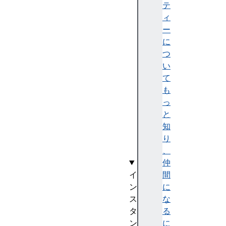
r
テ
i
ィ
x
ー
R
に
e
つ
a
い
d
て
O
も
n
っ
l
と
y
知
(
り
)
、
仲
イ
間
ン
に
ス
な
タ
る
ン
に