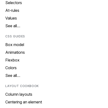
Selectors
At-rules
Values
See all…
CSS GUIDES
Box model
Animations
Flexbox
Colors
See all…
LAYOUT COOKBOOK
Column layouts
Centering an element