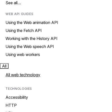
See all…
WEB API GUIDES
Using the Web animation API
Using the Fetch API
Working with the History API
Using the Web speech API
Using web workers
All
All web technology
TECHNOLOGIES
Accessibility
HTTP