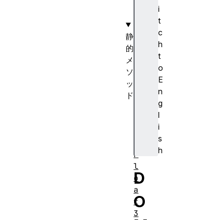
t
i
y
t
c
静
h
的
t
メ
o
ソ
E
ッ
n
ド
g
f
l
r
i
o
s
m
h
F
l
D
o
a
O
t
3