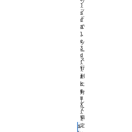
ソ
)
ッ
s
ド
c
で
a
l
、
e
ソ
3
ー
d
ス
(
行
)
列
s
k
に
e
対
w
し
X
て
(
指
)
定
s