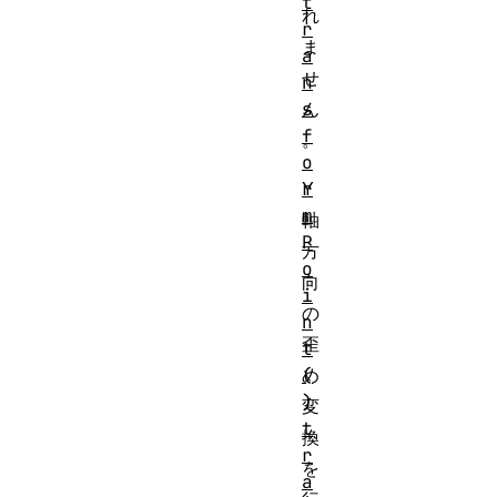
t
れ
r
ま
a
せ
n
s
ん
f
。
o
r
Y
m
軸
P
方
o
向
i
の
n
歪
t
(
め
)
変
t
換
r
を
a