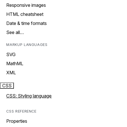
Responsive images
HTML cheatsheet
Date & time formats
See all…
MARKUP LANGUAGES
SVG
MathML
XML
CSS
CSS: Styling language
CSS REFERENCE
Properties