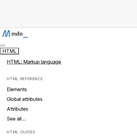
HTML
HTML: Markup language
HTML REFERENCE
Elements
Global attributes
Attributes
See all…
HTML GUIDES