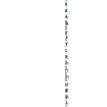
i
t
x
o
J
を
S
返
O
し
N
ま
(
す
)
t
。
o
元
S
の
t
行
r
列
i
は
n
g
変
(
更
)
さ