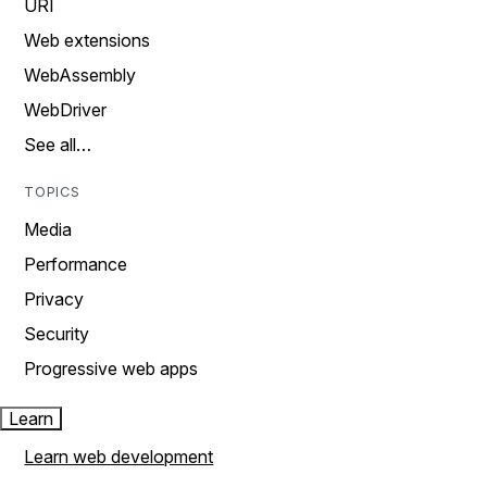
URI
Web extensions
WebAssembly
WebDriver
See all…
TOPICS
Media
Performance
Privacy
Security
Progressive web apps
Learn
Learn web development