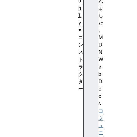
O
れ
n
ま
l
し
y
た
。
コ
M
ン
D
ス
N
ト
W
ラ
e
ク
b
タ
D
ー
o
D
c
O
s
M
コ
M
ミ
a
ュ
t
ニ