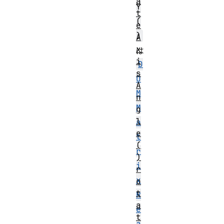
a
Y
t
(
e
)
A
x
は
i
D
s
O
A
M
n
M
g
l
a
e
t
(
r
)
i
r
x
o
t
R
a
e
t
a