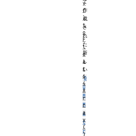
て
y
作
(
)
成
t
さ
o
れ
F
た
l
新
o
し
a
t
い
6
D
4
O
A
M
r
M
r
a
a
y
t
(
r
)