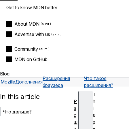
Get to know MDN better
About MDN
Advertise with us
Community
MDN on GitHub
Blog
Расширения
Что такое
Mozilla
Дополнения
браузера
расширения?
T
In this article
Р
h
а
i
Что дальше?
с
s
ш
p