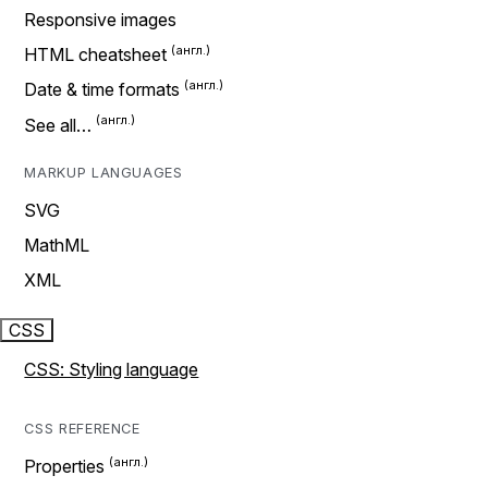
Responsive images
HTML cheatsheet
Date & time formats
See all…
MARKUP LANGUAGES
SVG
MathML
XML
CSS
CSS: Styling language
CSS REFERENCE
Properties