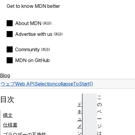
Get to know MDN better
About MDN
Advertise with us
Community
MDN on GitHub
Blog
ウェブ
Web API
Selection
collapseToStart()
こ
目次
ド
の
キ
ペ
構文
ュ
ー
仕様書
メ
ジ
ン
は
ブラウザーの互換性