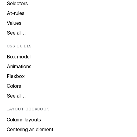
Selectors
At-rules
Values
See all…
CSS GUIDES
Box model
Animations
Flexbox
Colors
See all…
LAYOUT COOKBOOK
Column layouts
Centering an element