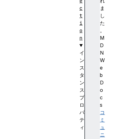
e
れ
c
ま
t
し
i
た
o
。
n
M
D
イ
N
ン
W
ス
e
タ
b
ン
D
ス
o
プ
c
ロ
s
パ
コ
テ
ミ
ィ
ュ
a
ニ