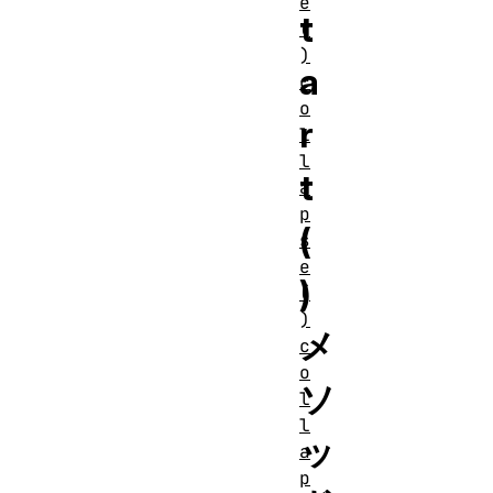
e
t
(
)
a
c
o
r
l
l
t
a
p
(
s
e
)
(
)
メ
c
o
ソ
l
l
ッ
a
p