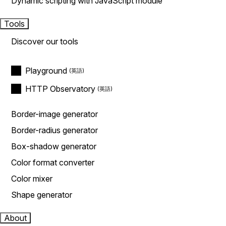
Dynamic scripting with JavaScript module
Tools
Discover our tools
Playground
HTTP Observatory
Border-image generator
Border-radius generator
Box-shadow generator
Color format converter
Color mixer
Shape generator
About