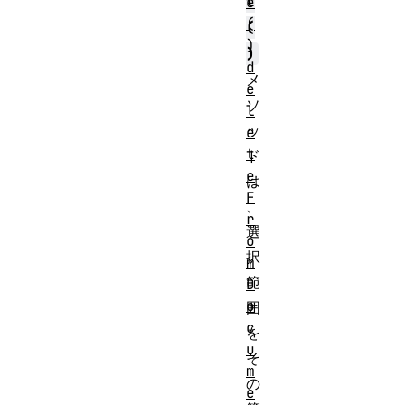
t
e
(
(
)
)
d
メ
e
ソ
l
ッ
e
t
ド
e
は
F
、
r
選
o
択
m
範
D
o
囲
c
を
u
そ
m
の
e