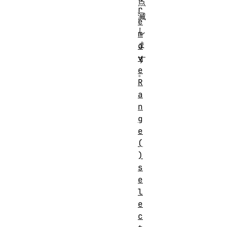
点
r
滅
e
し
m
ま
o
v
す
e
。
R
a
n
g
e
(
)
s
e
l
e
c