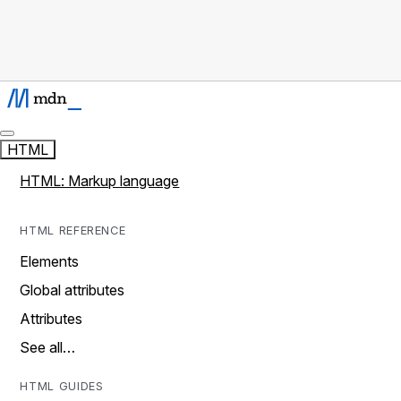
HTML
HTML: Markup language
HTML REFERENCE
Elements
Global attributes
Attributes
See all…
HTML GUIDES