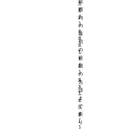
範
n
囲
t
(
内
)
の
e
最
m
初
p
の
t
範
y
(
囲
)
の
e
先
x
頭
t
ま
e
で
n
d
折
(
り
)