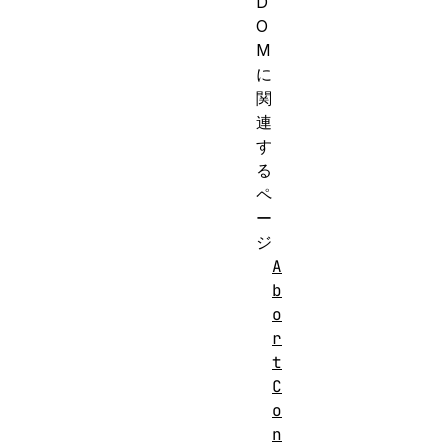
D
O
M
に
関
連
す
る
ペ
ー
ジ
A
b
o
r
t
C
o
n