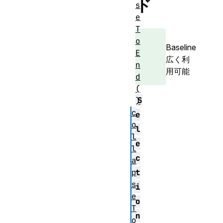
ド
s
e
T
o
Baseline
E
広く利
n
用可能
d
(
S
)
c
e
o
l
l
e
l
c
a
p
t
s
i
e
o
T
n
o