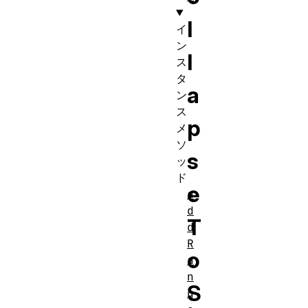
l
イ
ン
l
ス
タ
a
ン
ス
p
メ
ソ
s
ッ
ド
e
a
d
T
d
R
o
a
n
S
g