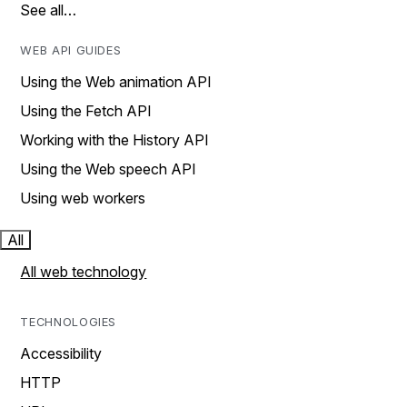
See all…
WEB API GUIDES
Using the Web animation API
Using the Fetch API
Working with the History API
Using the Web speech API
Using web workers
All
All web technology
TECHNOLOGIES
Accessibility
HTTP