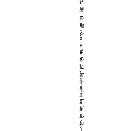
状
(
態
)
r
の
e
場
m
合
o
、
v
そ
e
の
A
l
位
l
置
R
で
a
カ
n
ー
g
ソ
e
s
ル
(
が
)