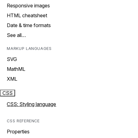
Responsive images
HTML cheatsheet
Date & time formats
See all…
MARKUP LANGUAGES
SVG
MathML
XML
CSS
CSS: Styling language
CSS REFERENCE
Properties