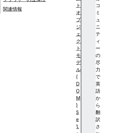
ト
コ
関連情報
オ
ミ
ブ
ュ
ジ
ニ
ェ
テ
ク
ィ
ト
ー
モ
の
デ
尽
ル
力
(
で
D
英
O
語
M
か
)
ら
S
翻
e
訳
l
さ