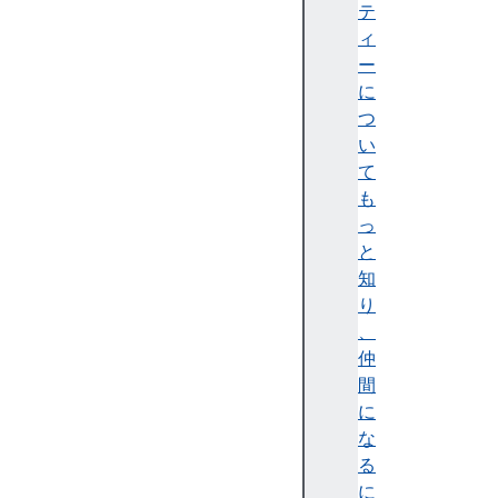
n
テ
c
ィ
h
ー
o
に
r
つ
N
い
o
て
d
も
e
っ
a
と
n
知
c
り
h
、
o
仲
r
間
O
に
f
な
f
る
s
に