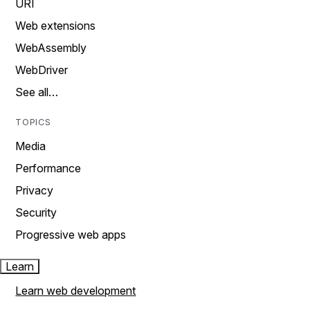
URI
Web extensions
WebAssembly
WebDriver
See all…
TOPICS
Media
Performance
Privacy
Security
Progressive web apps
Learn
Learn web development