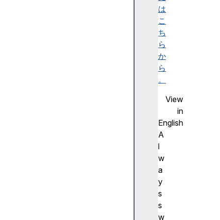
e
は
t
こ
d
ち
i
ら
r
か
e
ら
c
。
t
View
i
in
o
English
n
A
f
l
o
w
c
a
u
y
s
s
N
s
o
w