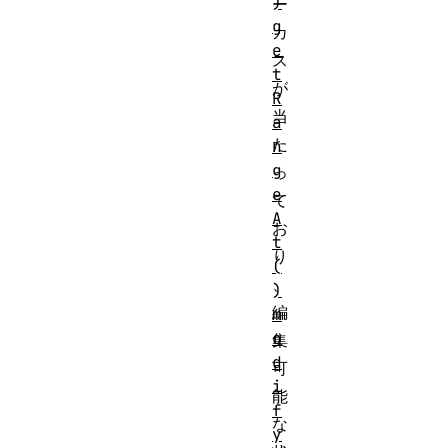
)
ー
g
カ
e
ス
t
が
R
当
a
た
n
g
っ
e
て
A
お
t
り
(
、
)
編
m
o
集
d
可
i
能
f
な
y