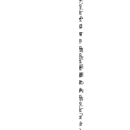
た
g
た
e
み
t
ま
C
o
す
m
。
p
選
o
択
s
範
e
囲
d
R
の
a
内
n
容
g
に
e
フ
s
ォ
(