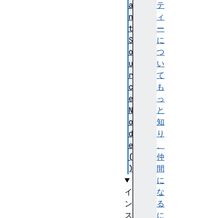
a
テ
n
ィ
t
ー
S
に
o
つ
u
い
r
て
c
も
e
っ
N
と
o
知
d
り
e
、
(
仲
)
間
に
イ
な
ン
る
ス
に