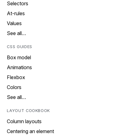
Selectors
At-rules
Values
See all…
CSS GUIDES
Box model
Animations
Flexbox
Colors
See all…
LAYOUT COOKBOOK
Column layouts
Centering an element