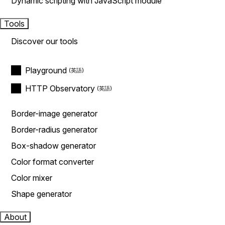
Dynamic scripting with JavaScript module
Tools
Discover our tools
Playground
HTTP Observatory
Border-image generator
Border-radius generator
Box-shadow generator
Color format converter
Color mixer
Shape generator
About