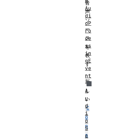
m
音
Au
声
di
ソ
oP
ー
ro
ス
ce
ss
を
in
表
gE
す
ve
、
nt
新
し
A
u
い
d
C
i
o
o
n
S
s
c