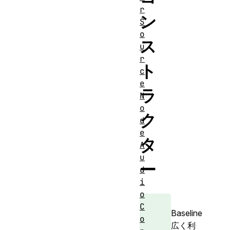
r
ン
S
o
ス
u
r
ト
c
e
ラ
N
o
ク
d
e
タ
A
u
ー
d
i
o
C
Baseline
o
広く利