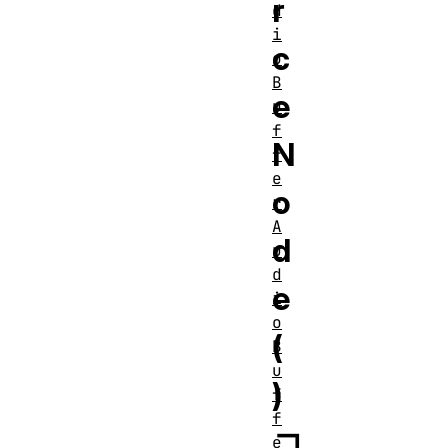
r
d
i
c
o
B
e
u
f
N
f
e
o
r
A
d
u
d
e
i
o
(
B
u
)
f
f
コ
e