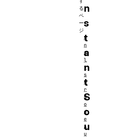
す
n
る
ペ
s
ー
ジ
t
A
n
a
a
l
n
y
s
t
e
r
S
N
o
o
d
e
u
A
u