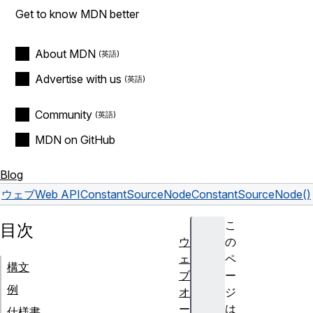
Get to know MDN better
About MDN
Advertise with us
Community
MDN on GitHub
Blog
ウェブ
Web API
ConstantSourceNode
ConstantSourceNode()
こ
目次
ウ
の
ェ
ペ
構文
ブ
ー
例
オ
ジ
ー
は
仕様書