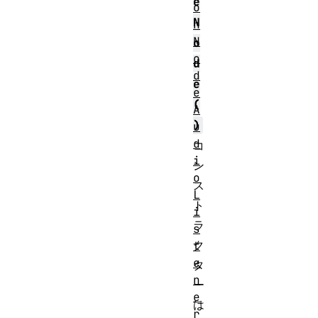
e
o
N
n
N
o
o
d
d
e
e
(
A
)
u
d
コ
i
ン
o
ス
L
ト
i
ラ
s
ク
t
e
タ
n
ー
e
は
r