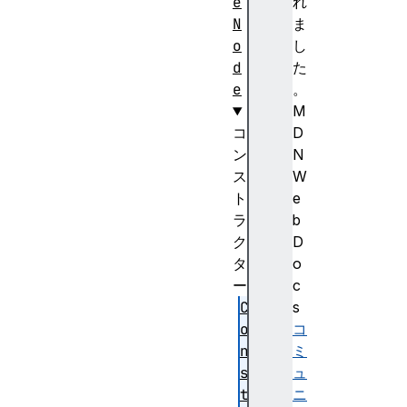
e
れ
N
ま
o
し
d
た
e
。
M
コ
D
ン
N
ス
W
ト
e
ラ
b
ク
D
タ
o
ー
c
C
s
o
コ
n
ミ
s
ュ
t
ニ