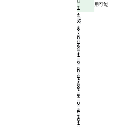
n
用可能
t
e
C
x
t
o
A
n
u
s
d
t
i
o
a
D
n
e
t
s
S
t
o
i
n
u
a
r
t
c
i