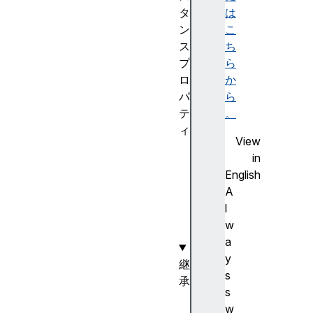
タ
は
ン
こ
ス
ち
プ
ら
ロ
か
パ
ら
テ
。
ィ
View
o
in
f
English
f
A
s
l
e
w
t
a
y
継
s
承
s
A
w