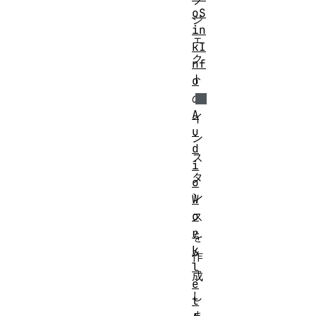
oS
ジ
in
ェ
kI
ク
nf
ト
o
の
A
イ
u
ン
d
ス
i
タ
o
ン
W
o
ス
r
を
k
作
l
成
e
し
t
ま