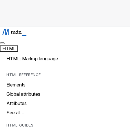
HTML
HTML: Markup language
HTML REFERENCE
Elements
Global attributes
Attributes
See all…
HTML GUIDES