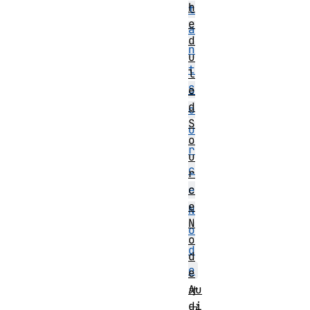
h
t
e
a
d
n
u
t
l
S
e
d
o
S
u
o
r
u
c
r
c
e
e
N
N
o
o
d
d
e
e
Au
オ
di
ブ