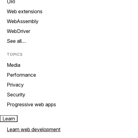
URI
Web extensions
WebAssembly
WebDriver
See all…
TOPICS
Media
Performance
Privacy
Security
Progressive web apps
Learn
Learn web development