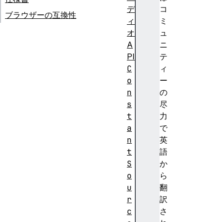
デ
コ
ブラウザーの互換性
ィ
ミ
オ
ュ
A
ニ
PI
テ
C
ィ
o
ー
n
の
s
尽
t
力
a
で
n
英
t
語
S
か
o
ら
u
翻
r
訳
c
さ