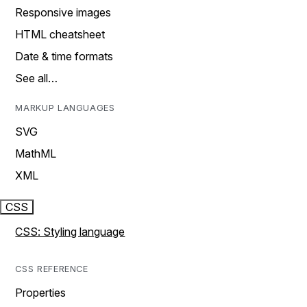
Responsive images
HTML cheatsheet
Date & time formats
See all…
MARKUP LANGUAGES
SVG
MathML
XML
CSS
CSS: Styling language
CSS REFERENCE
Properties