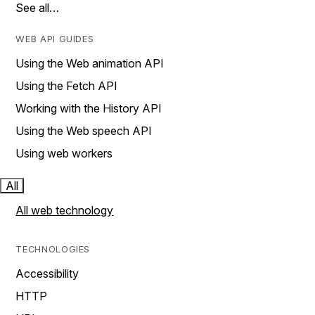
See all…
WEB API GUIDES
Using the Web animation API
Using the Fetch API
Working with the History API
Using the Web speech API
Using web workers
All
All web technology
TECHNOLOGIES
Accessibility
HTTP