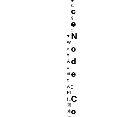
a
c
r
g
e
e
t
N
W
o
e
b
d
A
u
e
di
o
:
A
PI
C
に
関
o
連