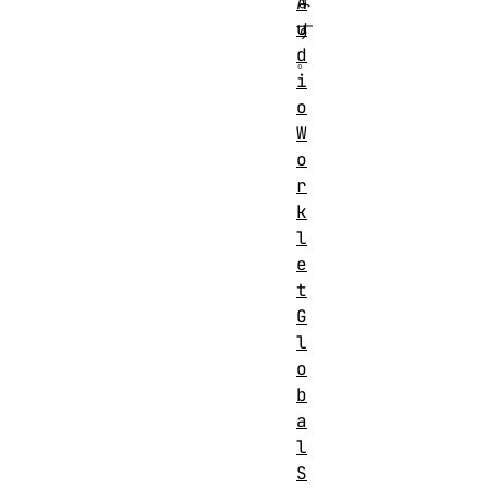
A
u
す
d
。
i
o
W
o
r
k
l
e
t
G
l
o
b
a
l
S