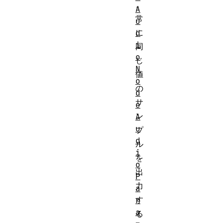
、
A
常
u
に
d
i
同
o
じ
N
値
o
の
d
サ
e
ン
A
u
プ
d
ル
i
を
o
出
P
力
a
す
r
a
る