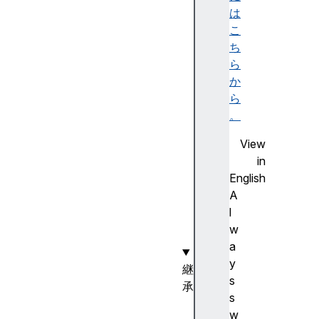
ou
は
tp
こ
ut
ち
Bu
ら
ff
か
er
ら
。
pl
View
ay
in
ba
English
ck
A
Ti
l
me
w
a
y
継
s
承
s
E
w