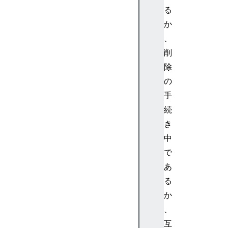
u
る
d
か
i
、
o
削
S
c
除
h
の
e
手
d
続
u
き
l
中
e
d
で
S
あ
o
る
u
か
r
、
c
互
e