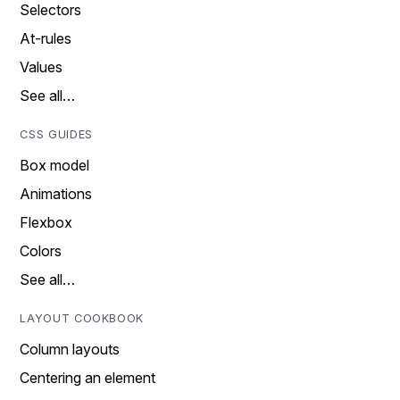
Selectors
At-rules
Values
See all…
CSS GUIDES
Box model
Animations
Flexbox
Colors
See all…
LAYOUT COOKBOOK
Column layouts
Centering an element