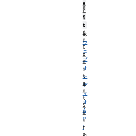
e
e
r
n
N
t
o
d
は
e
ウ
C
ェ
o
ブ
n
オ
s
t
ー
a
デ
n
ィ
t
オ
S
A
o
P
u
r
I
c
の