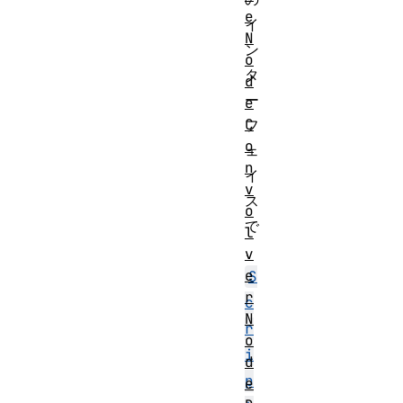
e
イ
N
ン
o
タ
d
ー
e
C
フ
o
ェ
n
イ
v
ス
o
で
l
、
v
e
S
r
c
N
r
o
i
d
p
e