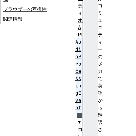
デ
コ
ブラウザーの互換性
ィ
ミ
関連情報
オ
ュ
A
ニ
PI
テ
Au
ィ
di
ー
oP
の
ro
尽
ce
力
ss
で
in
英
gE
語
ve
か
nt
ら
翻
訳
コ
さ