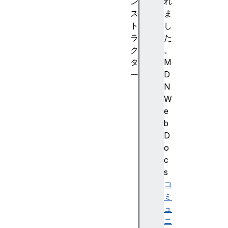
ン
れ
ス
ま
ト
し
ラ
た
ク
。
タ
M
ー
D
Au
N
di
W
oP
e
ro
b
ce
D
ss
o
in
c
gE
s
ve
コ
nt
ミ
()
ュ
ニ