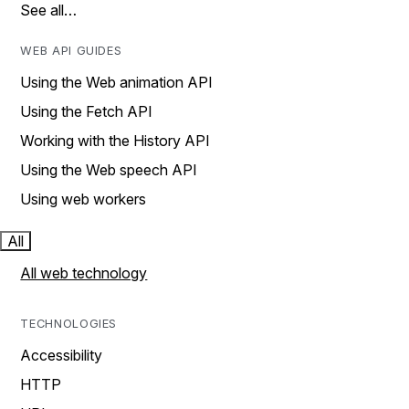
See all…
WEB API GUIDES
Using the Web animation API
Using the Fetch API
Working with the History API
Using the Web speech API
Using web workers
All
All web technology
TECHNOLOGIES
Accessibility
HTTP