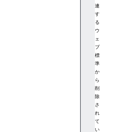
u
連
d
す
i
o
る
N
ウ
o
ェ
d
ブ
e
標
A
準
u
d
か
i
ら
o
削
P
除
a
さ
r
れ
a
m
て
A
い