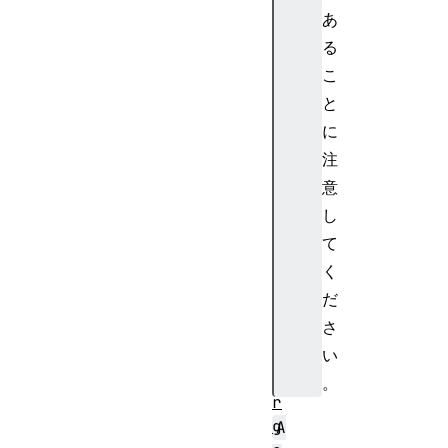
N
あ
o
る
d
こ
e
と
に
注
C
意
h
し
a
て
n
く
n
だ
e
さ
l
M
い
e
。
r
g
A