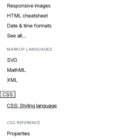
Responsive images
HTML cheatsheet
Date & time formats
See all…
MARKUP LANGUAGES
SVG
MathML
XML
CSS
CSS: Styling language
CSS REFERENCE
Properties