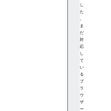
e
し
x
た
t
。
A
ま
u
d
だ
i
対
o
応
D
し
e
て
s
い
t
i
る
n
ブ
a
ラ
t
ウ
i
ザ
o
ー
n