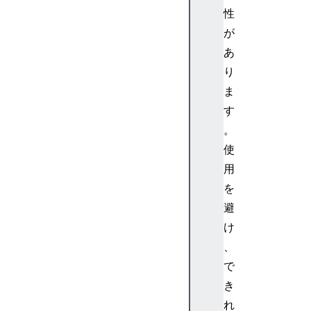
o
性
r
が
k
l
あ
e
り
t
ま
A
す
u
。
d
使
i
o
用
W
を
o
避
r
け
k
、
l
で
e
t
き
G
れ