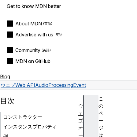
Get to know MDN better
About MDN
Advertise with us
Community
MDN on GitHub
Blog
ウェブ
Web API
AudioProcessingEvent
こ
目次
ウ
の
ェ
ペ
コンストラクター
ブ
ー
インスタンスプロパティ
オ
ジ
ー
は
例