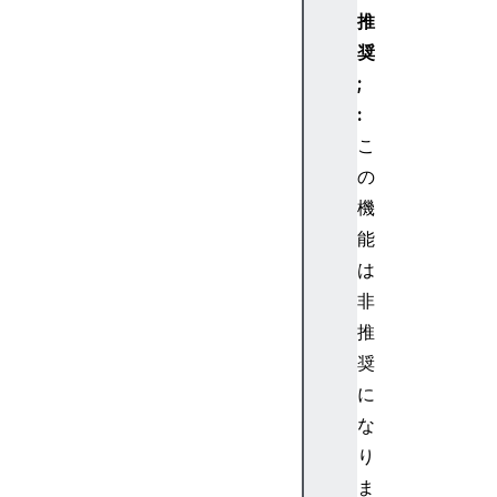
S
推
o
奨
u
r
;
c
:
e
こ
N
の
o
機
d
能
e
A
は
u
非
d
推
i
奨
o
に
C
な
o
n
り
t
ま