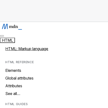
HTML
HTML: Markup language
HTML REFERENCE
Elements
Global attributes
Attributes
See all…
HTML GUIDES