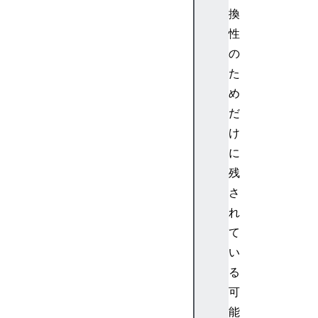
N
換
o
性
d
の
e
た
Au
め
di
だ
oS
in
け
kI
に
nf
残
o
さ
れ
A
て
u
d
い
i
る
o
可
W
能