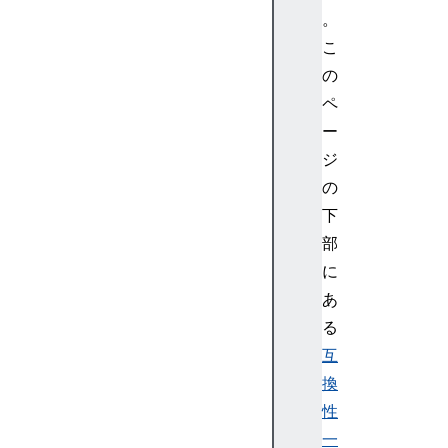
l
。
e
こ
t
の
N
ペ
o
ー
d
ジ
e
A
の
u
下
d
部
i
に
o
あ
W
る
o
r
互
k
換
l
性
e
一