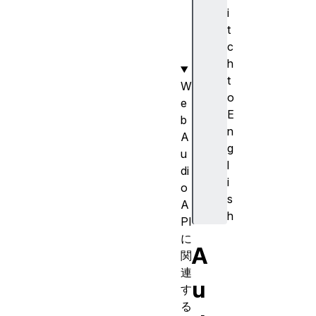
v
i
e
t
n
c
t
h
t
W
o
e
E
b
n
A
g
u
l
di
i
o
s
A
h
PI
に
A
関
連
u
す
る