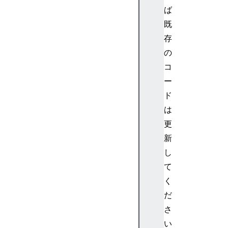
l
ば
o
既
b
存
a
の
l
S
コ
c
ー
o
ド
p
は
e
更
A
新
u
d
し
i
て
o
く
W
だ
o
さ
r
い
k