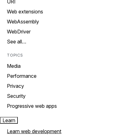
URI
Web extensions
WebAssembly
WebDriver
See all…
TOPICS
Media
Performance
Privacy
Security
Progressive web apps
Learn
Learn web development