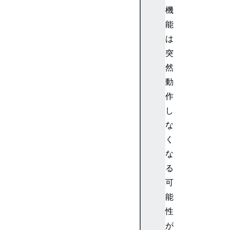
C
機
o
能
n
は
t
突
e
x
然
t
動
B
作
i
し
q
な
u
く
a
d
な
F
る
i
可
l
能
t
性
e
が
r