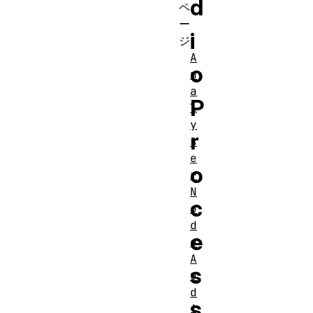
d
ペ
ー
i
ジ
A
o
n
a
P
l
y
r
s
e
o
r
N
c
o
d
e
e
A
s
u
d
s
i