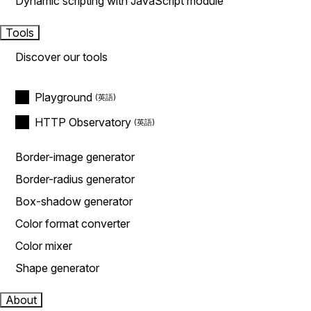
Dynamic scripting with JavaScript module
Tools
Discover our tools
Playground
HTTP Observatory
Border-image generator
Border-radius generator
Box-shadow generator
Color format converter
Color mixer
Shape generator
About