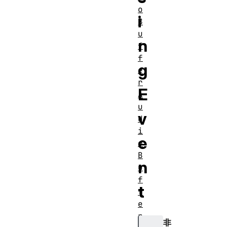
o
i
B
u
n
f
f
g
e
r
E
A
u
v
d
i
e
o
B
n
u
f
t
f
e
r
非