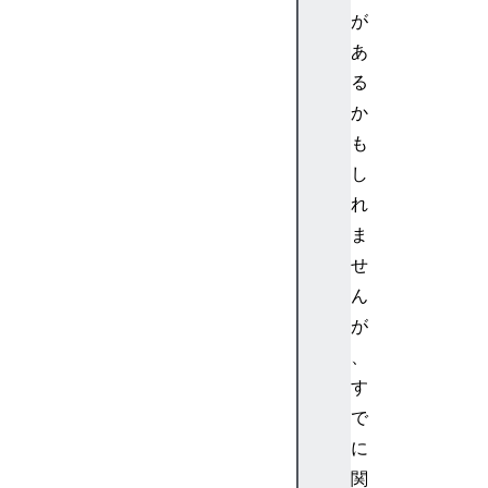
N
が
o
あ
d
る
e
か
A
も
u
し
d
i
れ
o
ま
L
せ
i
ん
s
が
t
、
e
n
す
e
で
r
に
A
関