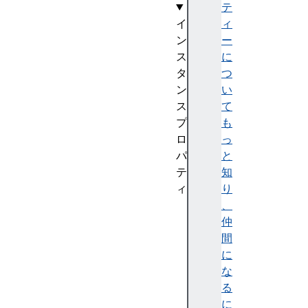
テ
イ
ィ
ン
ー
ス
に
タ
つ
ン
い
ス
て
プ
も
ロ
っ
パ
と
テ
知
ィ
り
in
、
pu
仲
tB
間
uf
に
fe
な
r
る
に