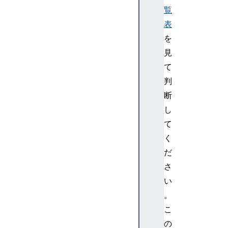
t
覧
P
表
r
o
を
c
見
e
て
s
判
s
断
o
し
r
B
て
a
く
s
だ
e
さ
A
い
u
。
d
i
こ
o
の