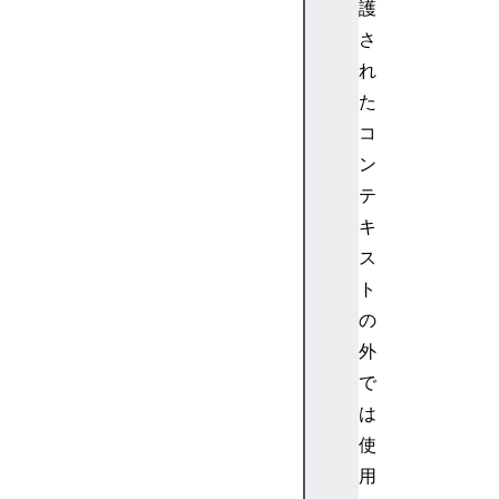
護
u
r
さ
c
れ
e
た
N
コ
o
ン
d
テ
e
Au
キ
di
ス
oS
ト
in
の
kI
外
nf
で
o
は
A
使
u
用
d