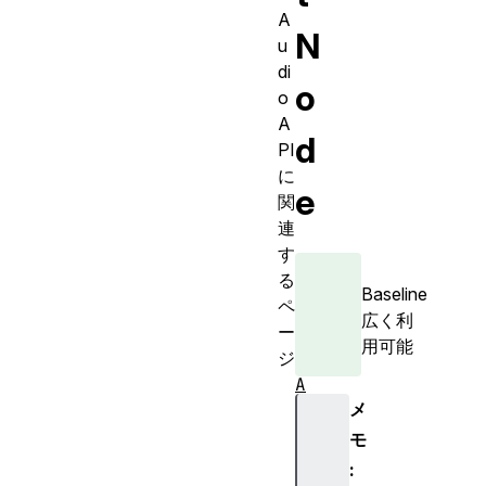
A
N
u
di
o
o
A
d
PI
に
e
関
連
す
る
Baseline
ペ
広く利
ー
用可能
ジ
A
メ
n
a
モ
l
: