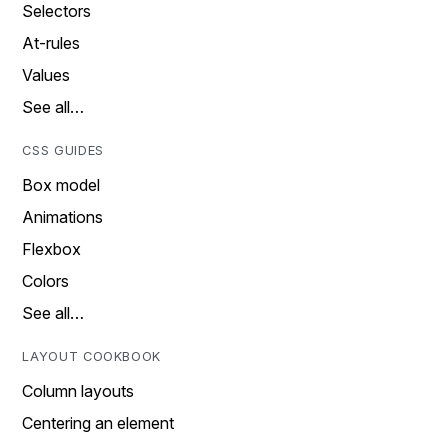
Selectors
At-rules
Values
See all…
CSS GUIDES
Box model
Animations
Flexbox
Colors
See all…
LAYOUT COOKBOOK
Column layouts
Centering an element