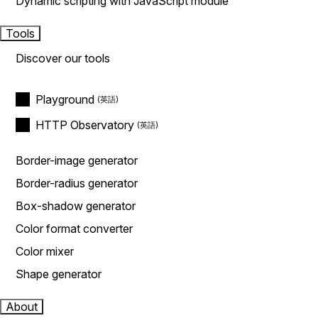
Dynamic scripting with JavaScript module
Tools
Discover our tools
Playground
HTTP Observatory
Border-image generator
Border-radius generator
Box-shadow generator
Color format converter
Color mixer
Shape generator
About