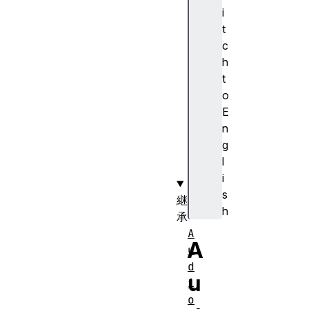
c
i
e
t
s
c
s
h
o
t
r
o
e
E
r
n
r
g
o
l
r
i
s
継
h
承
A
A
u
d
u
i
o