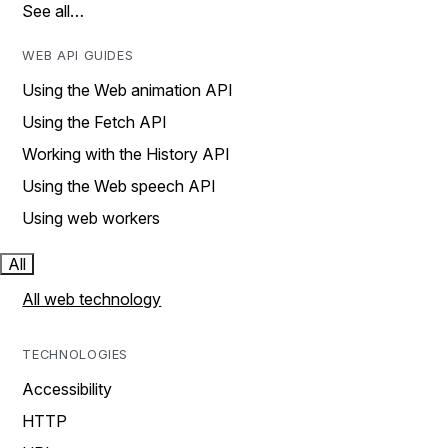
See all…
WEB API GUIDES
Using the Web animation API
Using the Fetch API
Working with the History API
Using the Web speech API
Using web workers
All
All web technology
TECHNOLOGIES
Accessibility
HTTP