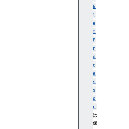
ve
k
nt
l
A
e
u
t
d
P
i
r
o
S
o
c
c
h
e
e
s
d
s
u
l
o
e
r
d
は
S
保
o