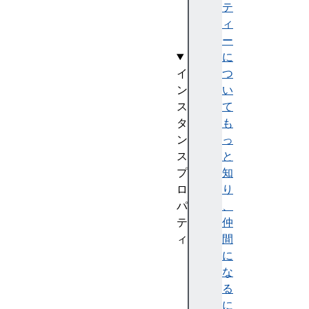
e
テ
(
ィ
)
ー
に
イ
つ
ン
い
ス
て
タ
も
ン
っ
ス
と
プ
知
ロ
り
パ
、
テ
仲
ィ
間
p
に
a
な
r
る
a
に