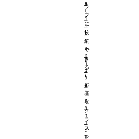
e
ラ
l
フ
M
に
e
接
r
g
続
e
で
r
き
N
る
o
)
d
の
e
C
基
h
底
a
ク
n
ラ
n
ス
e
を
l