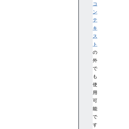
A
コ
u
ン
d
テ
i
キ
o
ス
B
ト
u
f
の
f
外
e
で
r
も
S
使
o
用
u
r
可
c
能
e
で
N
す
o