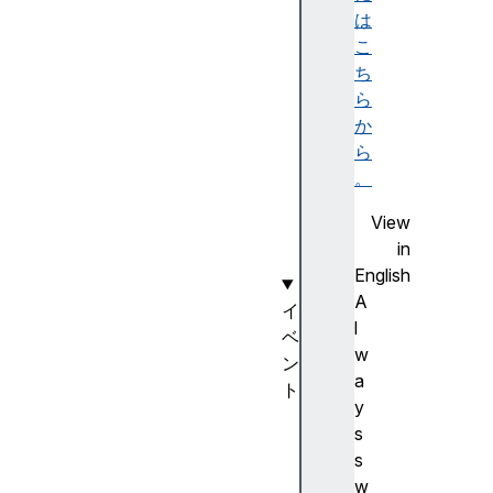
m
は
e
こ
t
ち
e
ら
r
か
s
ら
p
。
o
View
r
in
t
English
A
イ
l
ベ
w
ン
a
ト
y
p
s
r
s
o
w