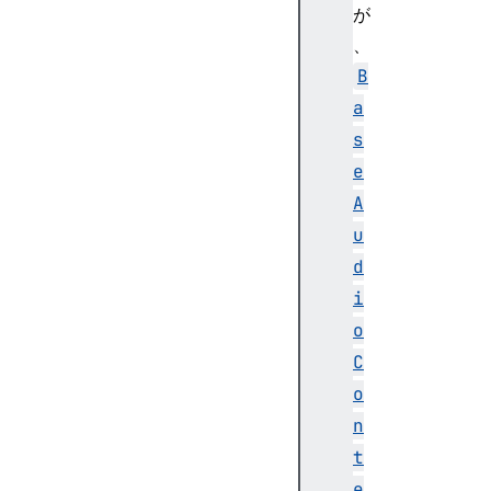
が
d
、
e
A
B
u
a
d
s
i
e
o
A
C
o
u
n
d
t
i
e
o
x
t
C
A
o
u
n
d
t
i
e