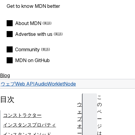
Get to know MDN better
About MDN
Advertise with us
Community
MDN on GitHub
Blog
ウェブ
Web API
AudioWorkletNode
こ
目次
ウ
の
ェ
ペ
コンストラクター
ブ
ー
インスタンスプロパティ
オ
ジ
ー
は
インスタンスメソッド