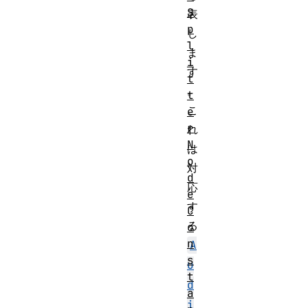
S
表
p
し
l
ま
i
す
t
。
t
こ
e
r
れ
N
は
o
対
d
応
e
す
C
る
o
n
A
s
u
t
d
a
i