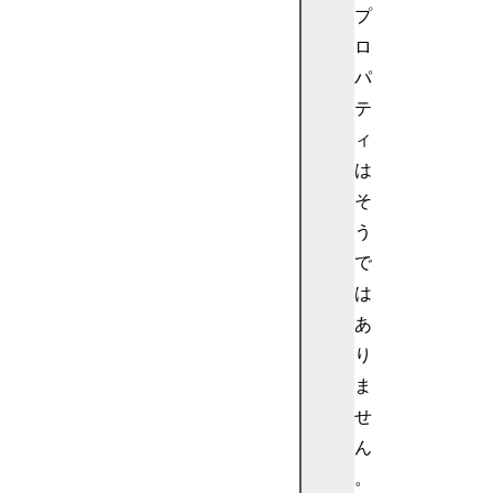
i
プ
o
ロ
L
パ
i
テ
s
ィ
t
e
は
n
そ
e
う
r
で
A
は
u
あ
d
i
り
o
ま
N
せ
o
ん
d
。
e