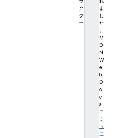
ラ
れ
ク
ま
タ
し
ー
た
A
。
u
M
d
D
i
N
o
W
W
e
o
b
r
D
k
o
l
c
e
s
t
コ
N
ミ
o
ュ
d
ニ