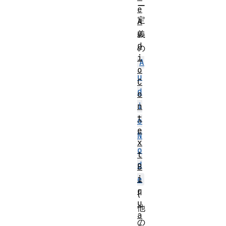
ー
e
定
A
u
義
d
の
i
A
o
u
C
d
o
n
i
t
o
e
N
x
o
t
d
B
i
e
q
(
u
他
a
の