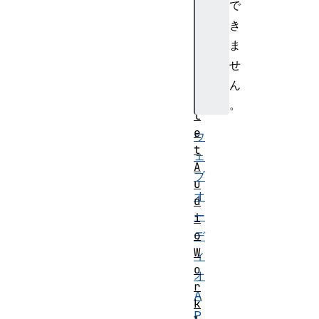
で
i
き
o
ま
W
o
せ
r
ん
k
。
l
e
ウ
t
ェ
A
ブ
u
オ
d
ー
i
o
デ
W
ィ
o
オ
r
A
k
P