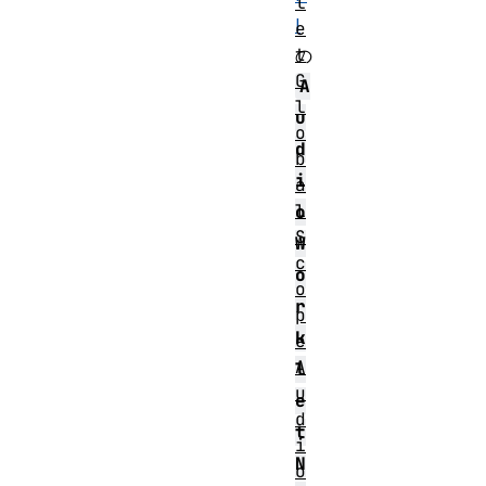
l
I
e
t
の
G
A
l
u
o
d
b
i
a
l
o
S
W
c
o
o
r
p
k
e
A
l
u
e
d
t
i
N
o