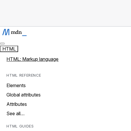
HTML
HTML: Markup language
HTML REFERENCE
Elements
Global attributes
Attributes
See all…
HTML GUIDES