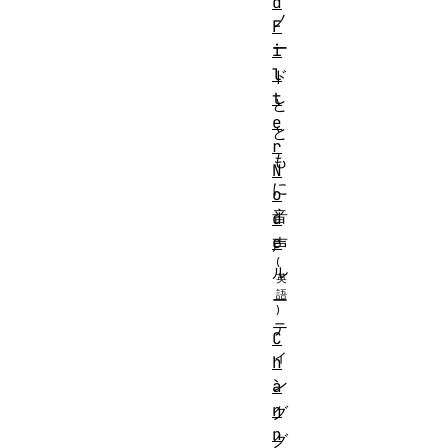
d
ノ
F
ー
i
l
ド
t
と
e
と
r
も
N
に
o
音
d
e
声
ル
ー
テ
C
ィ
h
ン
a
n
グ
n
グ