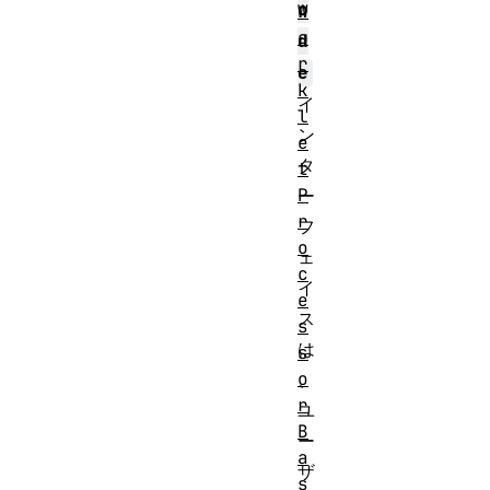
o
W
o
d
r
e
k
イ
l
ン
e
タ
t
P
ー
r
フ
o
ェ
c
イ
e
ス
s
は
s
o
、
r
ユ
B
ー
a
ザ
s