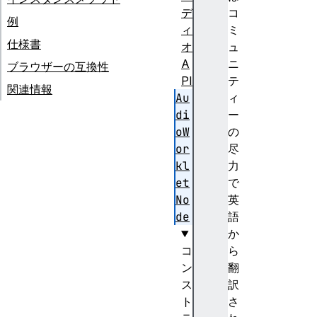
デ
コ
例
ィ
ミ
仕様書
オ
ュ
A
ニ
ブラウザーの互換性
PI
テ
関連情報
Au
ィ
di
ー
oW
の
or
尽
kl
力
et
で
No
英
de
語
か
コ
ら
ン
翻
ス
訳
ト
さ