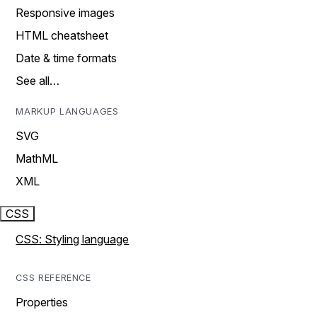
Responsive images
HTML cheatsheet
Date & time formats
See all…
MARKUP LANGUAGES
SVG
MathML
XML
CSS
CSS: Styling language
CSS REFERENCE
Properties