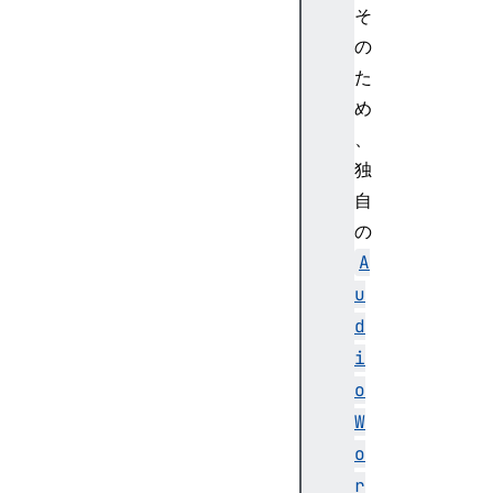
そ
A
u
の
d
た
i
め
o
、
P
独
a
自
r
a
の
m
A
Au
u
di
d
oP
i
ro
ce
o
ss
W
in
o
gE
r