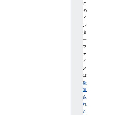
y
こ
s
の
e
イ
r
ン
N
o
タ
d
ー
e
フ
A
ェ
u
イ
d
ス
i
o
は
B
保
u
護
f
さ
f
れ
e
た
r