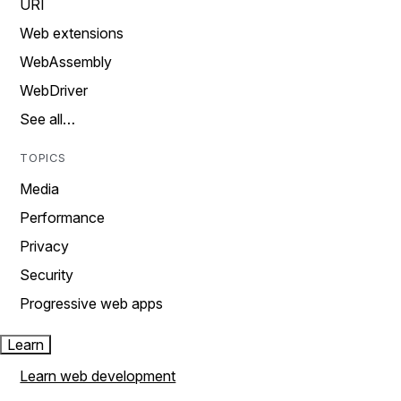
URI
Web extensions
WebAssembly
WebDriver
See all…
TOPICS
Media
Performance
Privacy
Security
Progressive web apps
Learn
Learn web development