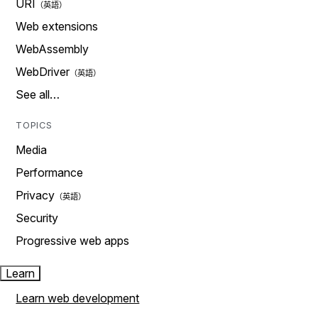
URI
Web extensions
WebAssembly
WebDriver
See all…
TOPICS
Media
Performance
Privacy
Security
Progressive web apps
Learn
Learn web development