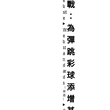
戰
b
sit
：
e
為
W
e
彈
b
st
跳
a
n
彩
d
ar
球
d
s
添
增