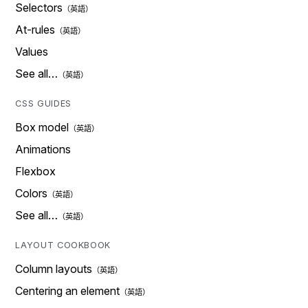
Selectors
At-rules
Values
See all…
CSS GUIDES
Box model
Animations
Flexbox
Colors
See all…
LAYOUT COOKBOOK
Column layouts
Centering an element