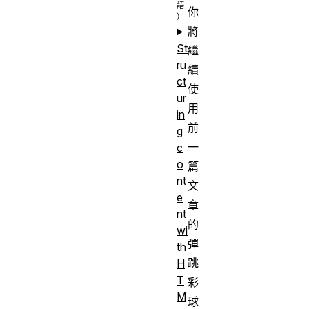
你
將
St
繼
ru
續
ct
使
ur
用
in
前
g
一
c
o
篇
nt
文
e
章
nt
的
wi
彈
th
跳
H
T
彩
M
球