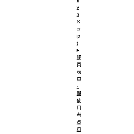
v
a
S
cr
ip
t
網
頁
表
單
-
與
使
用
者
資
料