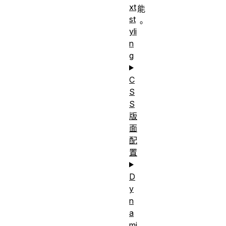
xt
能
st
。
yli
n
g
C
S
S
版
面
配
置
D
y
n
a
mi