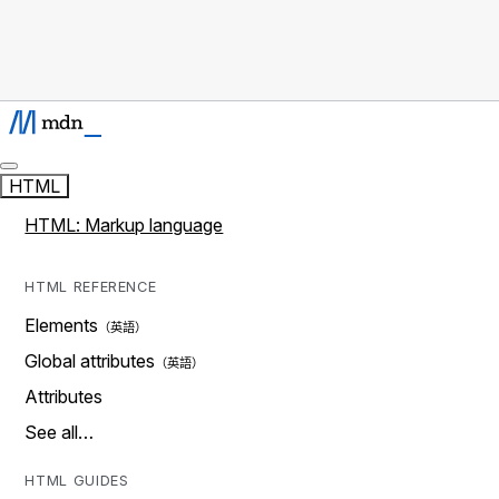
HTML
HTML: Markup language
HTML REFERENCE
Elements
Global attributes
Attributes
See all…
HTML GUIDES