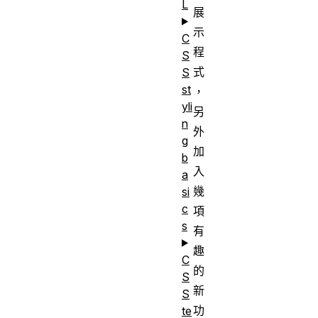
L
展
示
C
程
S
式
S
st
，
yli
另
n
外
g
加
b
入
a
幾
si
c
項
s
有
趣
C
的
S
新
S
功
te