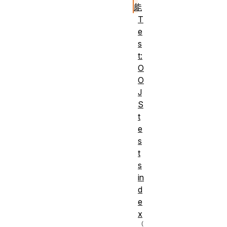
能
T
e
s
t:
O
O
J
S
t
e
s
t
s
in
d
e
x