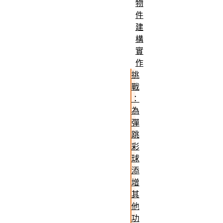
物
件
建
構
實
作
挑
戰
：
為
彈
跳
彩
球
添
增
其
他
功