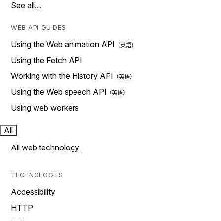
See all…
WEB API GUIDES
Using the Web animation API
Using the Fetch API
Working with the History API
Using the Web speech API
Using web workers
All
All web technology
TECHNOLOGIES
Accessibility
HTTP