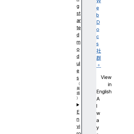
W
g
e
st
b
ar
D
te
o
d
c
m
s
o
社
d
群
ul
。
e
View
s
in
English
A
l
E
w
n
a
vi
y
ro