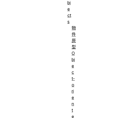
bj
e
ct
s
物
件
原
型
O
bj
e
c
t-
o
ri
e
n
t
e