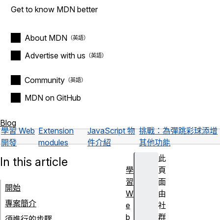
Get to know MDN better
About MDN
Advertise with us
Community
MDN on GitHub
Blog
學習 Web
Extension
JavaScript 物
挑戰：為彈跳彩球添增
開發
modules
件介紹
其他功能
此
In this article
學
頁
習
面
開始
W
由
專案簡介
e
社
b
群
須進行的步驟