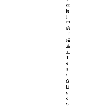
cr
ip
t
中
的
「
繼
承
」
T
e
s
t:
O
bj
e
c
t-