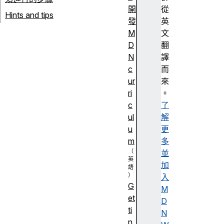
開
從
Hints and tips
發
英
M
文
D
翻
N
譯
c
而
ur
來
ri
。
c
了
ul
解
u
更
m
多
並
加
入
G
M
et
D
ti
N
n