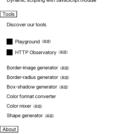
Dynamic scripting with JavaScript module
Tools
Discover our tools
Playground
HTTP Observatory
Border-image generator
Border-radius generator
Box-shadow generator
Color format converter
Color mixer
Shape generator
About