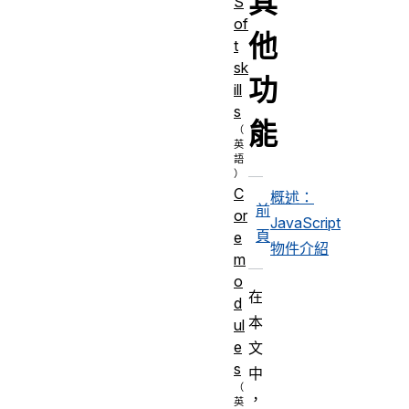
其
S
of
他
t
sk
功
ill
s
能
C
概述：
前
or
JavaScript
頁
e
物件介紹
m
o
在
d
本
ul
e
文
s
中
，