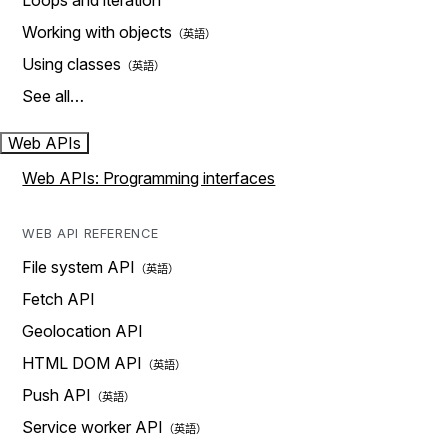
Loops and iteration
Working with objects
Using classes
See all…
Web APIs
Web APIs: Programming interfaces
WEB API REFERENCE
File system API
Fetch API
Geolocation API
HTML DOM API
Push API
Service worker API