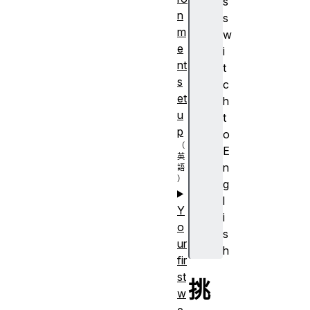
s
n
s
m
w
e
i
nt
t
s
c
et
h
u
t
p
o
E
n
g
l
Y
i
o
s
ur
h
fir
st
挑
w
e