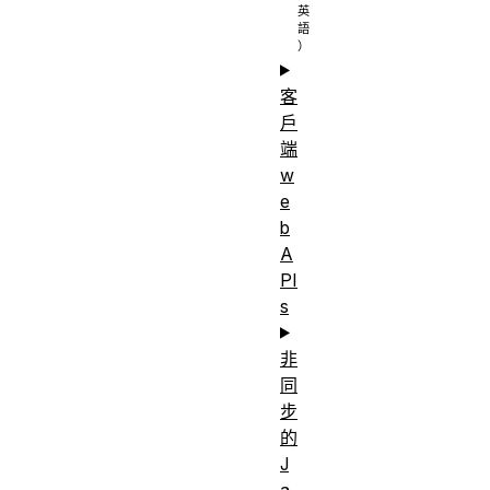
客
戶
端
w
e
b
A
PI
s
非
同
步
的
J
a