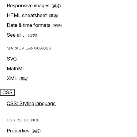
Responsive images
HTML cheatsheet
Date & time formats
See all…
MARKUP LANGUAGES
SVG
MathML
XML
CSS
CSS: Styling language
CSS REFERENCE
Properties