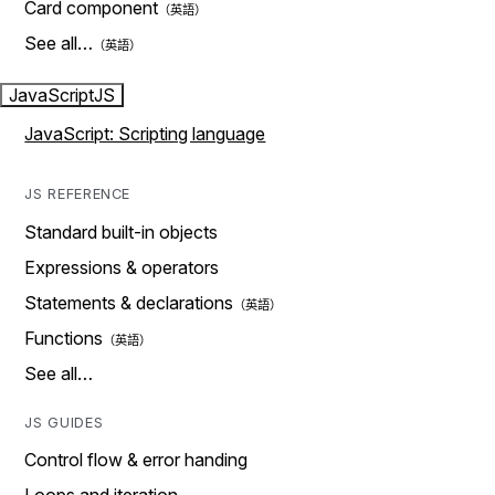
Card component
See all…
JavaScript
JS
JavaScript: Scripting language
JS REFERENCE
Standard built-in objects
Expressions & operators
Statements & declarations
Functions
See all…
JS GUIDES
Control flow & error handing