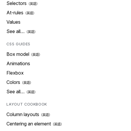
Selectors
At-rules
Values
See all…
CSS GUIDES
Box model
Animations
Flexbox
Colors
See all…
LAYOUT COOKBOOK
Column layouts
Centering an element