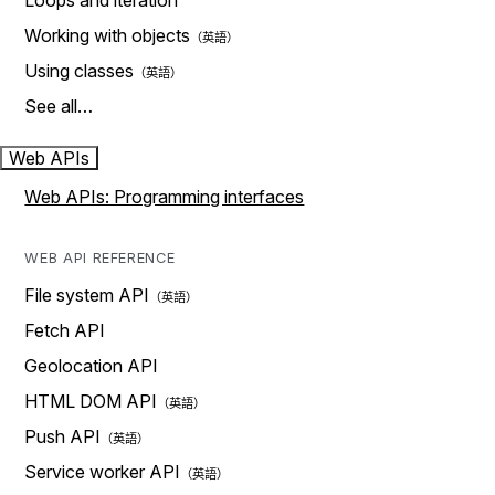
Loops and iteration
Working with objects
Using classes
See all…
Web APIs
Web APIs: Programming interfaces
WEB API REFERENCE
File system API
Fetch API
Geolocation API
HTML DOM API
Push API
Service worker API