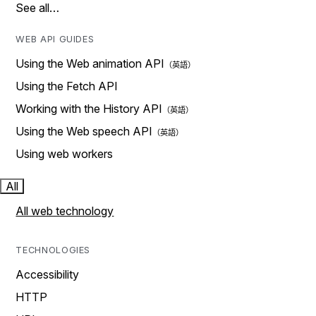
See all…
WEB API GUIDES
Using the Web animation API
Using the Fetch API
Working with the History API
Using the Web speech API
Using web workers
All
All web technology
TECHNOLOGIES
Accessibility
HTTP