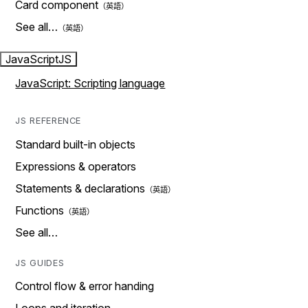
Card component
See all…
JavaScript
JS
JavaScript: Scripting language
JS REFERENCE
Standard built-in objects
Expressions & operators
Statements & declarations
Functions
See all…
JS GUIDES
Control flow & error handing