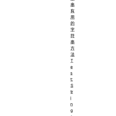
串
有
用
的
字
符
串
方
法
T
e
s
t:
S
tr
i
n
g