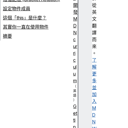
開
從
設定物件成員
發
英
這個「this」是什麼？
M
文
D
翻
其實你一直在使用物件
N
譯
摘要
c
而
ur
來
ri
。
c
了
ul
解
u
更
m
多
並
加
入
G
M
et
D
ti
N
n