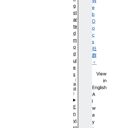
W
g
e
st
b
ar
D
te
o
d
c
m
s
o
社
d
群
ul
。
e
View
s
in
English
A
l
E
w
n
a
vi
y
ro