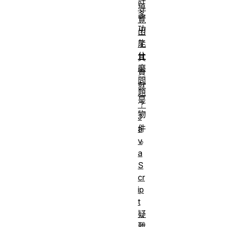
許
導
多
覽
功
出
能
了
什
其
麼
實
問
就
題
是
？
物
J
件
a
v
。
a
基本的電腦
S
cr
素養、對
ip
HTML 與
t
CSS 已有初
疑
步認識、熟
難