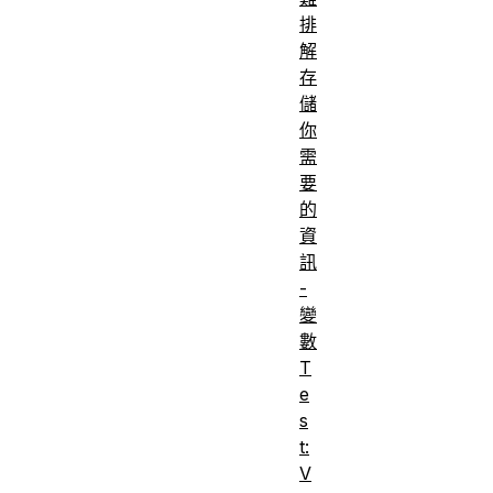
必要
悉
排
條
JavaScript
解
件：
存
基本概念
儲
(參閱〈
First
你
steps
〉與
需
〈
Building
要
blocks
〉)。
的
資
了解「物件
訊
導向
-
(OO)」程式
變
設計背後的
數
基礎理論、
T
其與
e
s
主
JavaScript
t:
旨：
(多屬於物
V
件) 之間的