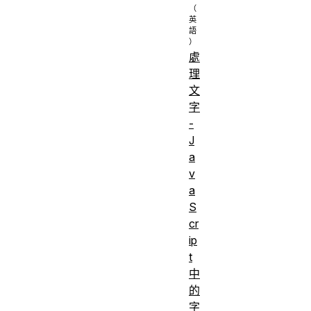
處
理
文
字
-
J
a
v
a
S
cr
ip
t
中
的
字