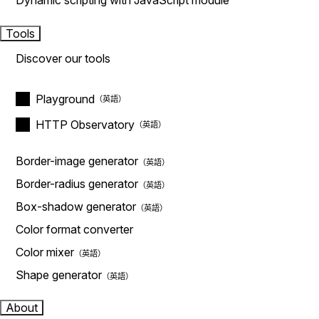
Dynamic scripting with JavaScript module
Tools
Discover our tools
Playground
HTTP Observatory
Border-image generator
Border-radius generator
Box-shadow generator
Color format converter
Color mixer
Shape generator
About