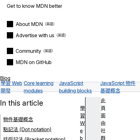
Get to know MDN better
About MDN
Advertise with us
Community
MDN on GitHub
Blog
學習 Web
Core learning
JavaScript
JavaScript 物件
開發
modules
building blocks
基礎概念
此
In this article
學
頁
習
面
物件基礎概念
W
由
點記法 (Dot notation)
e
社
b
群
括弧記法 (Bracket notation)