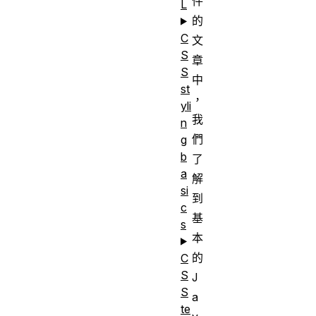
件
L
的
C
文
S
章
S
中
st
，
yli
我
n
們
g
b
了
a
解
si
到
c
基
s
本
的
C
S
J
S
a
te