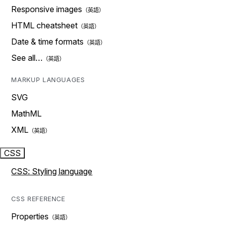
Responsive images
HTML cheatsheet
Date & time formats
See all…
MARKUP LANGUAGES
SVG
MathML
XML
CSS
CSS: Styling language
CSS REFERENCE
Properties