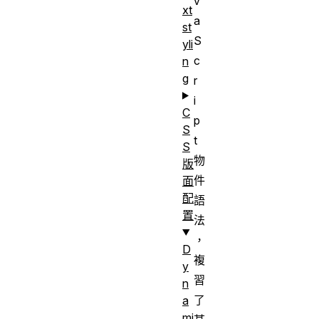
v
xt
a
st
S
yli
c
n
g
r
i
C
p
S
t
S
物
版
件
面
配
語
置
法
，
D
複
y
習
n
了
a
mi