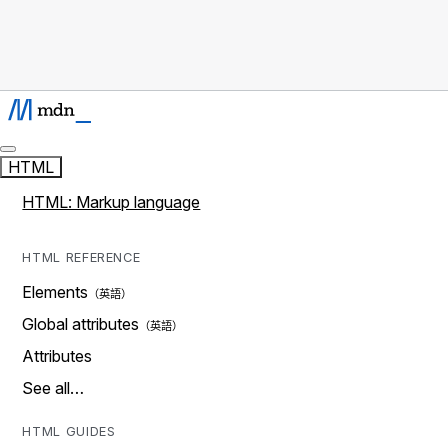
HTML
HTML: Markup language
HTML REFERENCE
Elements
Global attributes
Attributes
See all…
HTML GUIDES