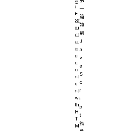
第
一
篇
St
談
ru
到
ct
J
ur
in
a
g
v
c
a
o
S
nt
c
e
r
nt
wi
i
th
p
H
t
T
物
M