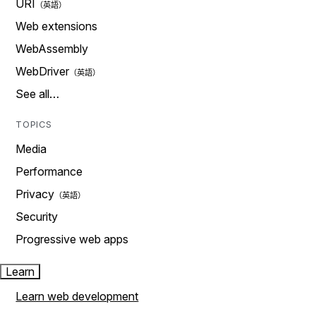
URI
Web extensions
WebAssembly
WebDriver
See all…
TOPICS
Media
Performance
Privacy
Security
Progressive web apps
Learn
Learn web development