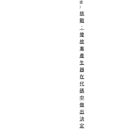
挑
戰
：
傻
故
事
產
生
器
在
代
碼
中
做
出
決
定