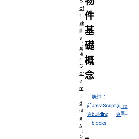
物
S
of
件
t
sk
基
ill
s
礎
概
C
念
or
e
m
o
概述：
d
前
JavaScript
次
ul
頁
building
頁
e
blocks
s