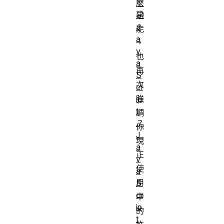
t
麼
功
是
J
能
a
，
v
也
a
再
S
次
cr
強
ip
t
調
？
你
J
現
a
正
v
使
a
用
S
cr
中
ip
的
t