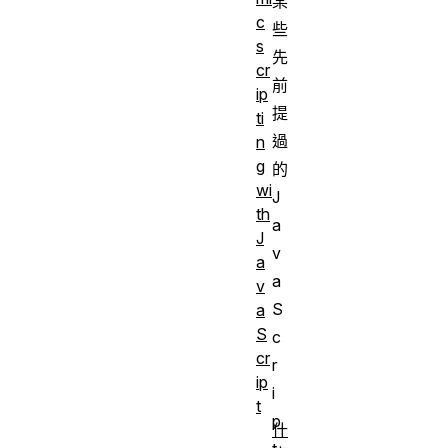
某
c
些
s
先
cr
前
ip
提
ti
過
n
g
的
wi
J
th
a
J
v
a
a
v
S
a
S
c
cr
r
ip
i
t
p
什