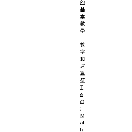
的
基
本
數
學
-
數
字
和
運
算
符
T
e
st
:
M
at
h