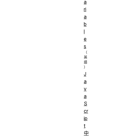
a
關係、該如
ri
何使用
a
JavaScript
b
l
物件進行開
e
發。
s
J
a
v
a
S
cr
ip
t
中