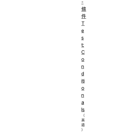
-
條
件
T
e
s
t:
C
o
n
d
iti
o
n
a
ls