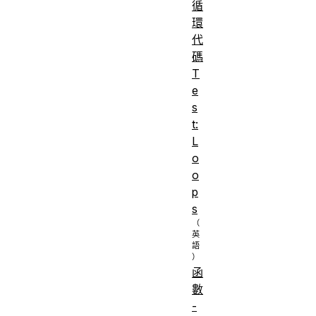
循
環
代
碼
T
e
s
t:
L
o
o
p
s
函
數
-