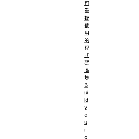
可
重
複
使
用
的
程
式
碼
區
塊
B
ui
ld
y
o
u
r
o