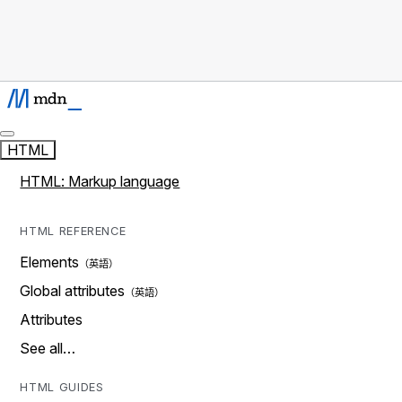
HTML
HTML: Markup language
HTML REFERENCE
Elements
Global attributes
Attributes
See all…
HTML GUIDES