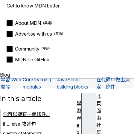
Get to know MDN better
About MDN
Advertise with us
Community
MDN on GitHub
Blog
學習 Web
Core learning
JavaScript
在代碼中做出決
開發
modules
building blocks
定 - 條件
此
In this article
學
頁
習
面
你可以擁有一個條件..!
W
由
if ... else 敘述句
e
社
b
群
switch statements