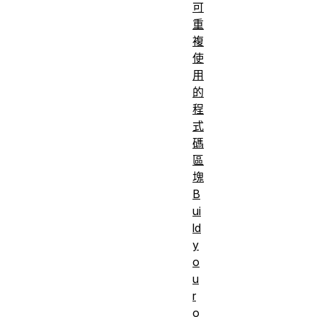
可
重
複
使
用
的
程
式
碼
區
塊
B
ui
ld
y
o
u
r
o