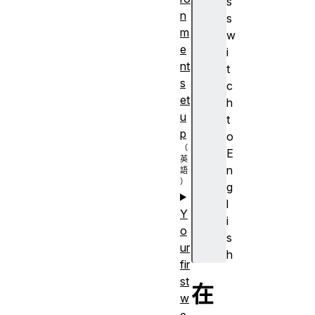
s
n
s
m
w
e
i
nt
t
s
c
et
h
u
t
p
o
E
n
g
l
Y
i
o
s
ur
h
fir
st
在
w
e