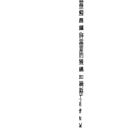
我
排
們
解
將
存
儲
探
你
討
需
條
要
件
的
結
資
構
訊
-
如
變
何
數
在
T
J
e
a
s
v
t:
V
a