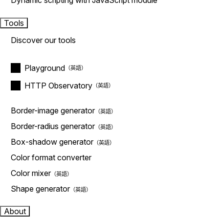
Dynamic scripting with JavaScript module
Tools
Discover our tools
Playground
HTTP Observatory
Border-image generator
Border-radius generator
Box-shadow generator
Color format converter
Color mixer
Shape generator
About