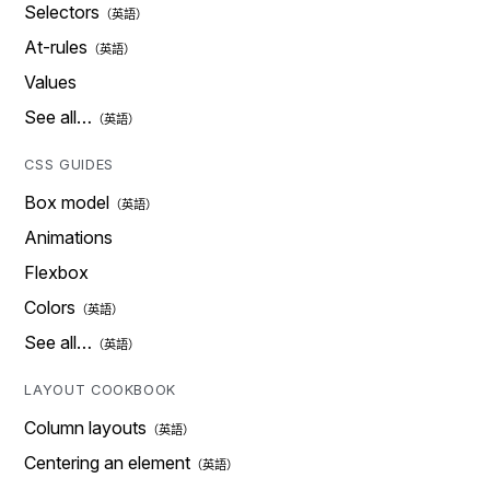
Selectors
At-rules
Values
See all…
CSS GUIDES
Box model
Animations
Flexbox
Colors
See all…
LAYOUT COOKBOOK
Column layouts
Centering an element