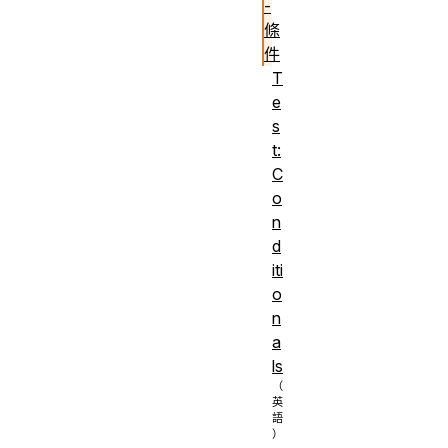
-
條
件
T
e
s
t:
C
o
n
d
iti
o
n
a
ls