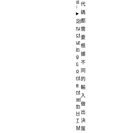
代
碼
都
St
ru
需
ct
要
ur
根
in
據
g
不
c
同
o
nt
的
e
輸
nt
入
wi
做
th
出
H
決
T
M
策