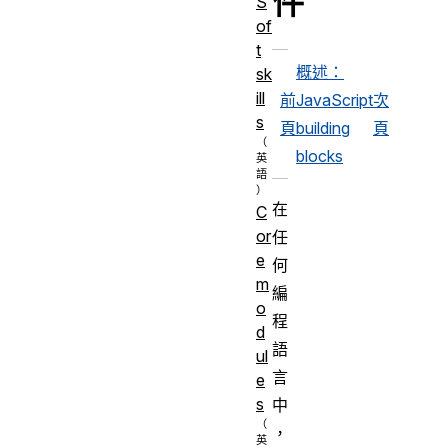
件
S
of
t
概述：
sk
ill
前
JavaScript
次
s
頁
building
頁
blocks
在
C
or
任
e
何
m
編
o
程
d
語
ul
言
e
s
中
，