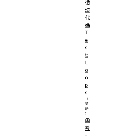
循
環
代
碼
T
e
s
t:
L
o
o
p
s
函
數
-