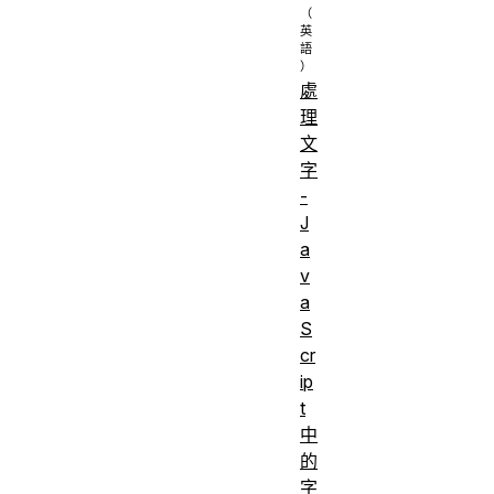
處
理
文
字
-
J
a
v
a
S
cr
ip
t
中
的
字