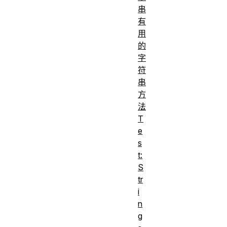
串
有
用
的
字
符
串
方
法
T
e
s
t:
S
tr
i
n
g