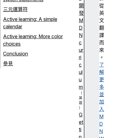
開
從
三元運算符
發
英
Active learning: A simple
M
文
calendar
D
翻
N
譯
Active learning: More color
c
而
choices
ur
來
Conclusion
ri
。
參見
c
了
ul
解
u
更
m
多
並
加
入
G
M
et
D
ti
N
n