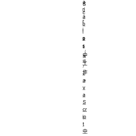
a
S
ri
c
a
r
b
i
l
p
e
s
t
中
工
作
J
a
。
v
Basic
a
S
comput
cr
literacy,
ip
basic
t
Prerequisites:
underst
中