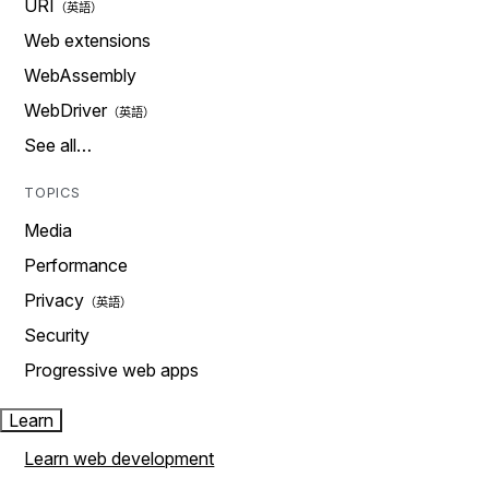
URI
Web extensions
WebAssembly
WebDriver
See all…
TOPICS
Media
Performance
Privacy
Security
Progressive web apps
Learn
Learn web development