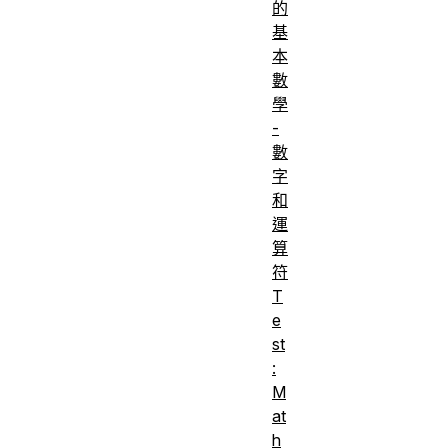
of HTM
的
CSS,
基
本
JavaScr
數
first ste
學
To
-
underst
數
how to 
字
Objective:
conditio
和
運
structur
算
JavaScri
符
T
e
st
:
M
at
h