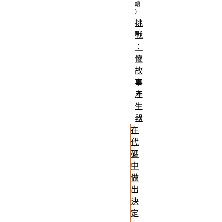
挑
戰
：
傻
故
事
產
生
器
在
代
碼
中
做
出
決
定