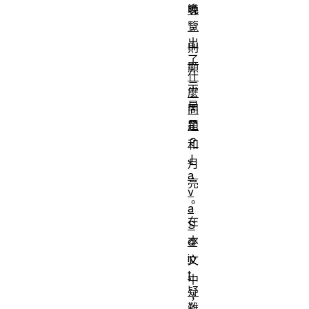
晚
導
覽
，
出
則
了
顯
什
示
麼
星
問
星
題
？
和
J
月
a
亮
v
。
a
在
S
本
cr
ip
文
t
中
疑
，
難