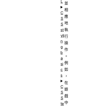
L
並
相
C
應
S
地
S
執
st
yli
行
n
操
g
作
b
。
a
例
si
如
c
s
，
在
C
遊
S
戲
S
中
te