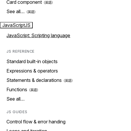
Card component
See all…
JavaScript
JS
JavaScript: Scripting language
JS REFERENCE
Standard built-in objects
Expressions & operators
Statements & declarations
Functions
See all…
JS GUIDES
Control flow & error handing