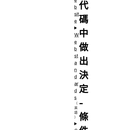
代
b
sit
碼
e
中
W
e
做
b
st
出
a
n
決
d
ar
定
d
s
-
條