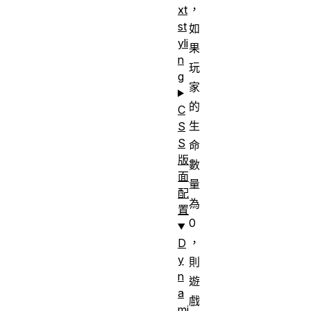
，
xt
st
如
yli
果
n
玩
g
家
的
C
生
S
S
命
版
數
面
量
配
為
置
0
，
D
y
則
n
遊
a
戲
mi