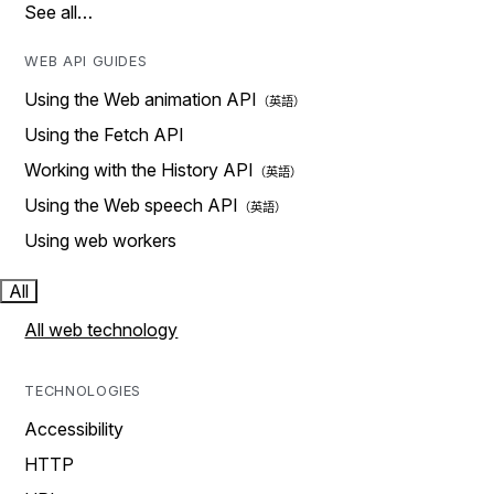
See all…
WEB API GUIDES
Using the Web animation API
Using the Fetch API
Working with the History API
Using the Web speech API
Using web workers
All
All web technology
TECHNOLOGIES
Accessibility
HTTP