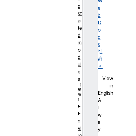
W
g
e
st
b
ar
D
te
o
d
c
m
s
o
社
d
群
ul
。
e
View
s
in
English
A
l
E
w
n
a
vi
y
ro