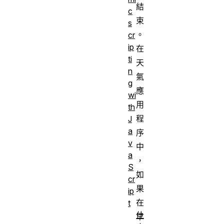
結
c
束
s
。
cr
ip
在
ti
天
n
氣
g
應
wi
用
th
程
J
a
序
v
中
a
，
S
如
cr
果
ip
在
t
什
早