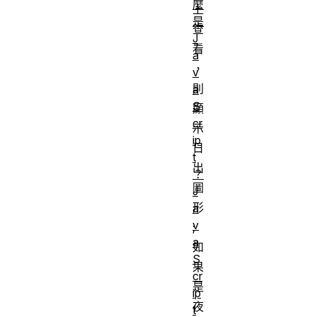
麼
上
是
查
J
看
a
，
v
則
a
S
顯
cr
示
ip
日
t
出
？
圖
J
形
a
v
;
a
如
S
果
cr
是
ip
夜
t