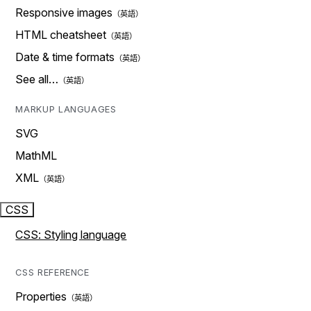
Responsive images
HTML cheatsheet
Date & time formats
See all…
MARKUP LANGUAGES
SVG
MathML
XML
CSS
CSS: Styling language
CSS REFERENCE
Properties