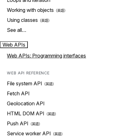
Loops and iteration
Working with objects
Using classes
See all…
Web APIs
Web APIs: Programming interfaces
WEB API REFERENCE
File system API
Fetch API
Geolocation API
HTML DOM API
Push API
Service worker API