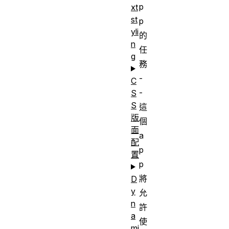
p
xt
st
p
yli
的
n
任
g
務
-
C
-
S
S
這
版
個
面
a
配
p
置
p
將
D
y
允
n
許
a
使
mi