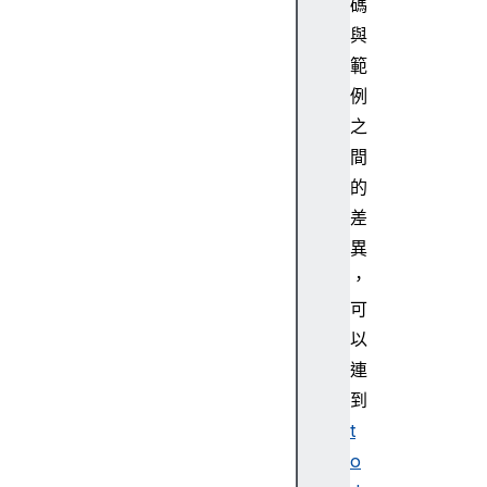
碼
與
範
R
例
e
之
a
間
c
的
t
差
e
v
異
e
，
n
可
t
以
s
連
a
到
n
d
t
s
o
t