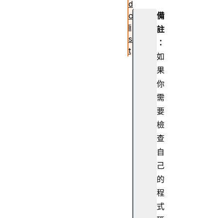
d
備
o
li
註
s
：
t
如
R
果
e
你
a
需
c
t
要
c
檢
o
查
m
自
p
己
o
的
n
e
程
n
式
ts