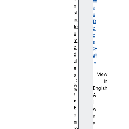
W
g
e
st
b
ar
D
te
o
d
c
m
s
o
社
d
群
ul
。
e
View
s
in
English
A
l
E
w
n
a
vi
y
ro