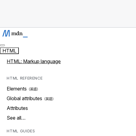
HTML
HTML: Markup language
HTML REFERENCE
Elements
Global attributes
Attributes
See all…
HTML GUIDES