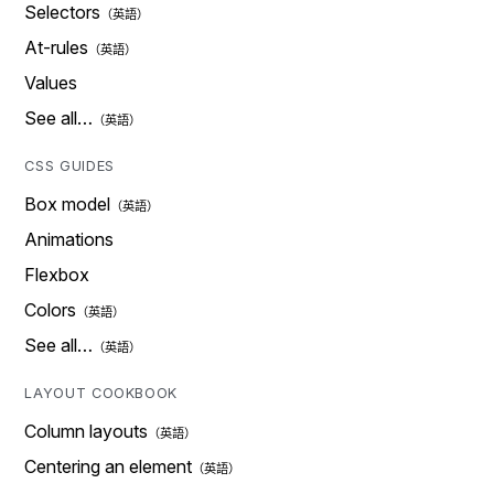
Selectors
At-rules
Values
See all…
CSS GUIDES
Box model
Animations
Flexbox
Colors
See all…
LAYOUT COOKBOOK
Column layouts
Centering an element