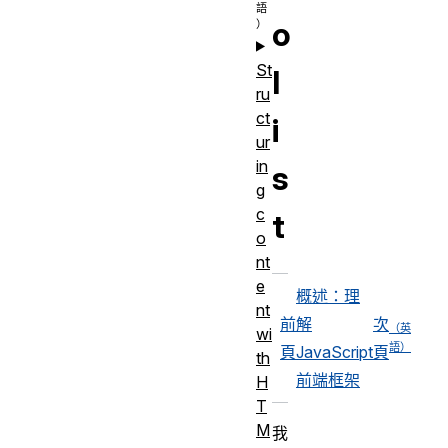
o
St
l
ru
ct
i
ur
in
s
g
c
t
o
nt
e
概述：理
nt
前
解
次
wi
頁
JavaScript
頁
th
前端框架
H
T
M
我