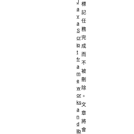
J
標
a
記
v
任
a
務
S
完
cr
ip
成
t
而
fr
不
a
被
m
刪
e
除
w
or
。
ks
文
a
章
n
將
d
會
lib