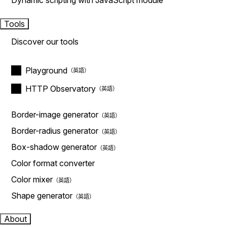
Dynamic scripting with JavaScript module
Tools
Discover our tools
Playground
HTTP Observatory
Border-image generator
Border-radius generator
Box-shadow generator
Color format converter
Color mixer
Shape generator
About