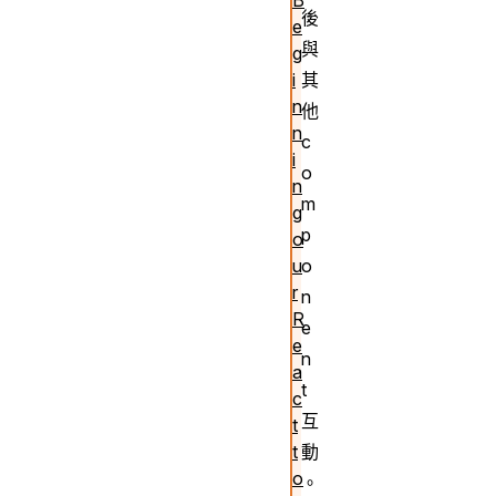
後
e
與
g
其
i
n
他
n
c
i
o
n
m
g
p
o
o
u
r
n
R
e
e
n
a
t
c
互
t
動
t
o
。