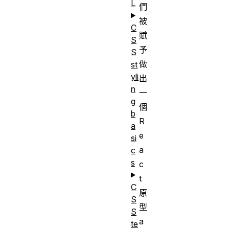
L
們
被
C
賦
S
予
S
做
st
yli
出
n
一
g
個
b
R
a
e
si
a
c
s
c
t
C
原
S
型
S
a
te