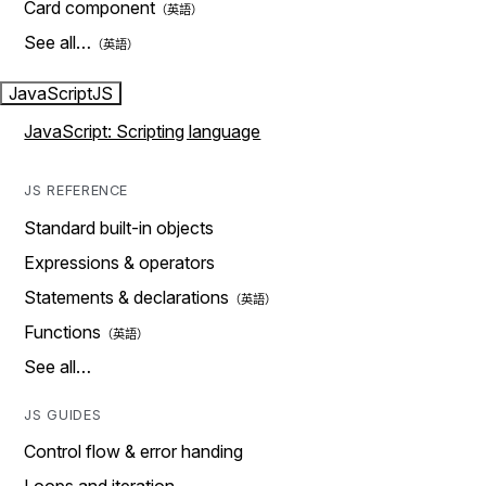
Card component
See all…
JavaScript
JS
JavaScript: Scripting language
JS REFERENCE
Standard built-in objects
Expressions & operators
Statements & declarations
Functions
See all…
JS GUIDES
Control flow & error handing