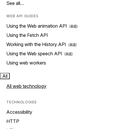
See all…
WEB API GUIDES
Using the Web animation API
Using the Fetch API
Working with the History API
Using the Web speech API
Using web workers
All
All web technology
TECHNOLOGIES
Accessibility
HTTP