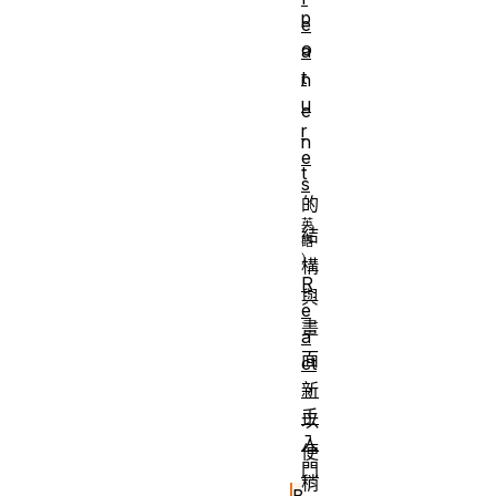
p
e
o
a
t
n
u
e
r
n
e
t
s
的
結
構
R
與
e
畫
a
面
ct
，
新
手
以
入
便
門
稍
B