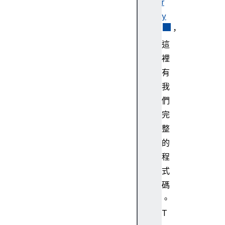
r
e
y
ri
，
n
這
g
裡
,
c
有
o
我
n
們
di
完
ti
整
o
的
n
al
程
U
式
I
碼
。
T
R