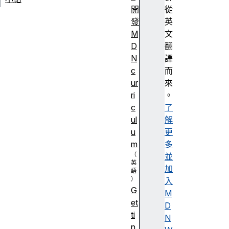
開
從
發
英
M
文
D
翻
N
譯
c
而
ur
來
ri
。
c
了
ul
解
u
更
m
多
並
加
入
G
M
et
D
ti
N
n