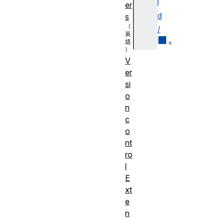
l
er
d
s
/
。
V
er
知道
HTML
,
CSS
si
與
JavaScript
的核
預備
o
心語法、操作基本
知
n
終端機指令
c
識：
terminal/command
o
line
.
nt
ro
介紹待辦事項清單
l
實作
案例研究，並掌握
E
目
xt
基本
App
結構和樣
標：
e
式。
n