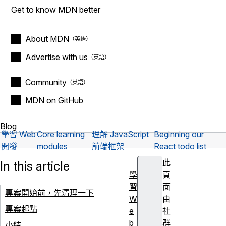
Get to know MDN better
About MDN
Advertise with us
Community
MDN on GitHub
Blog
學習 Web
Core learning
理解 JavaScript
Beginning our
開發
modules
前端框架
React todo list
此
In this article
學
頁
習
面
專案開始前，先清理一下
W
由
專案起點
e
社
b
群
小結