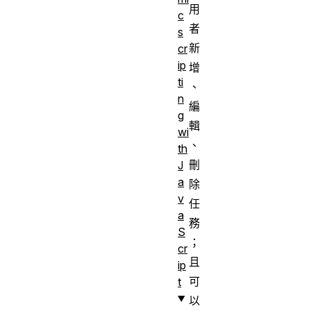
用
c
者
s
新
cr
ip
增
ti
、
n
編
g
輯
wi
、
th
刪
J
a
除
v
任
a
務
S
；
cr
且
ip
可
t
以