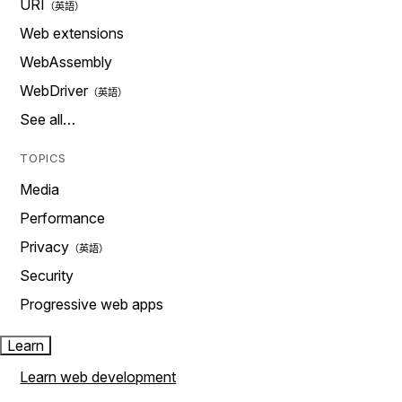
URI
Web extensions
WebAssembly
WebDriver
See all…
TOPICS
Media
Performance
Privacy
Security
Progressive web apps
Learn
Learn web development