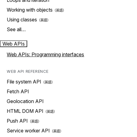
Loops and iteration
Working with objects
Using classes
See all…
Web APIs
Web APIs: Programming interfaces
WEB API REFERENCE
File system API
Fetch API
Geolocation API
HTML DOM API
Push API
Service worker API