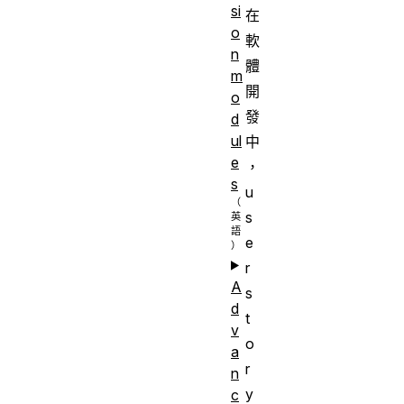
si
在
o
軟
n
體
m
開
o
發
d
ul
中
e
，
s
u
s
e
r
A
s
d
t
v
o
a
r
n
y
c