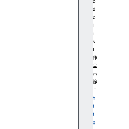
o
e
d
a
o
c
l
t
i
a
c
s
c
t
e
作
s
品
si
示
b
範
ili
t
：
y
h
t
t
p
R
e