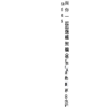
與
ra
ri
你
e
一
s
起
前
完
端
成
框
一
架
簡
個
介
基
F
本
r
A
a
p
m
e
p
w
c
o
o
rk
m
f