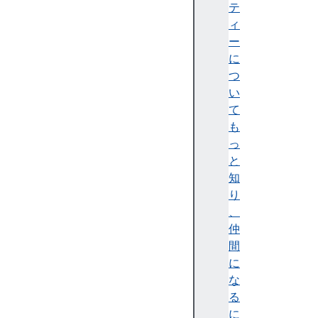
n
テ
i
ィ
t
ー
s
に
m
つ
a
い
s
て
k
も
U
っ
n
と
i
知
t
り
s
、
w
仲
i
間
d
に
t
な
h
る
に
x