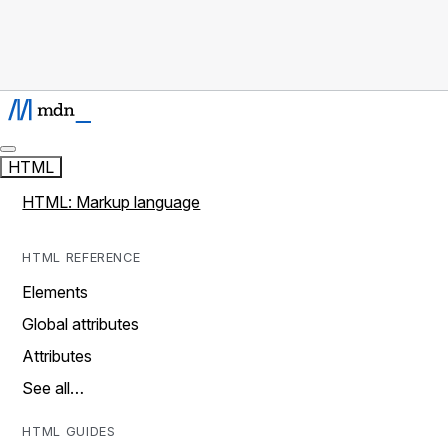
HTML
HTML: Markup language
HTML REFERENCE
Elements
Global attributes
Attributes
See all…
HTML GUIDES