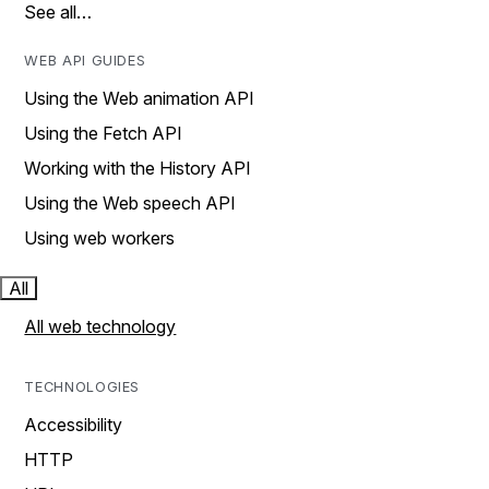
See all…
WEB API GUIDES
Using the Web animation API
Using the Fetch API
Working with the History API
Using the Web speech API
Using web workers
All
All web technology
TECHNOLOGIES
Accessibility
HTTP