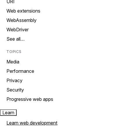
URI
Web extensions
WebAssembly
WebDriver
See all…
TOPICS
Media
Performance
Privacy
Security
Progressive web apps
Learn
Learn web development