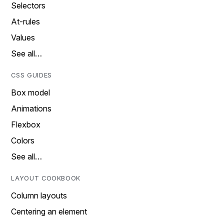
Selectors
At-rules
Values
See all…
CSS GUIDES
Box model
Animations
Flexbox
Colors
See all…
LAYOUT COOKBOOK
Column layouts
Centering an element