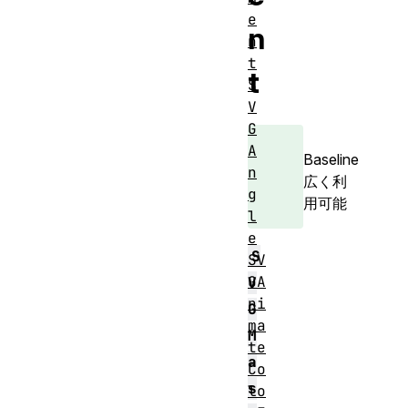
e
n
n
t
t
S
V
G
A
Baseline
n
広く利
g
用可能
l
e
S
SV
GA
V
ni
G
ma
M
te
a
Co
s
lo