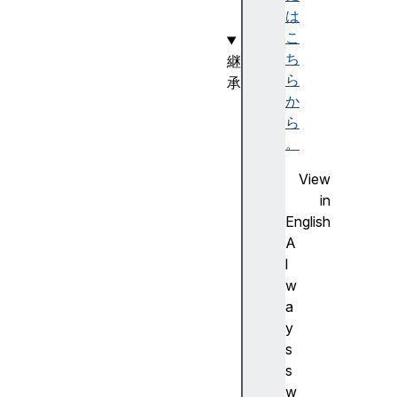
は
y
こ
ち
継
ら
承
か
S
ら
V
。
G
E
View
l
in
e
English
m
A
e
l
n
w
t
a
E
y
l
s
e
s
m
w