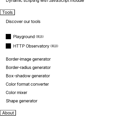
Dynamic scripting with JavaScript module
Tools
Discover our tools
Playground
HTTP Observatory
Border-image generator
Border-radius generator
Box-shadow generator
Color format converter
Color mixer
Shape generator
About