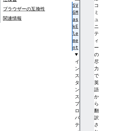
SV
コ
ブラウザーの互換性
GM
ミ
関連情報
as
ュ
kE
ニ
le
テ
me
ィ
nt
ー
の
イ
尽
ン
力
ス
で
タ
英
ン
語
ス
か
プ
ら
ロ
翻
パ
訳
テ
さ