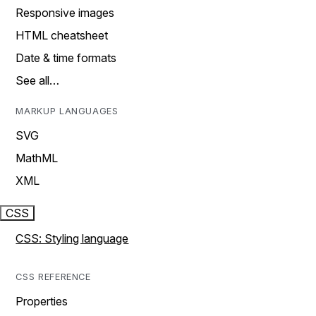
Responsive images
HTML cheatsheet
Date & time formats
See all…
MARKUP LANGUAGES
SVG
MathML
XML
CSS
CSS: Styling language
CSS REFERENCE
Properties