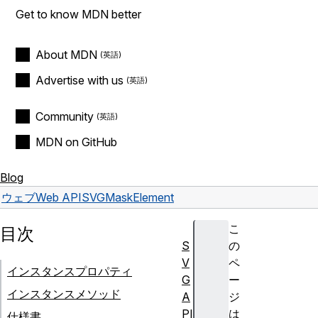
Get to know MDN better
About MDN
Advertise with us
Community
MDN on GitHub
Blog
ウェブ
Web API
SVGMaskElement
こ
目次
S
の
V
ペ
インスタンスプロパティ
G
ー
インスタンスメソッド
A
ジ
PI
は
仕様書