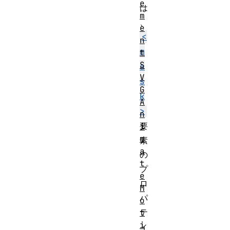
e
は
m
、
e
<
n
m
t
S
a
V
s
G
k
A
>
n
要
i
m
素
a
の
t
プ
e
ロ
M
パ
o
テ
t
i
ィ