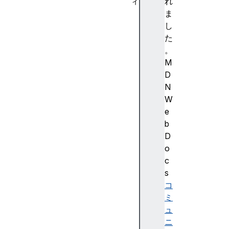
ィ
れ
h
ま
e
し
i
た
g
。
h
M
t
D
m
N
a
W
s
e
k
b
C
D
o
o
n
c
t
s
e
コ
n
ミ
t
ュ
U
ニ