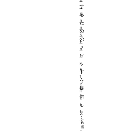
す
T
r
る
a
た
n
め
s
の
f
メ
o
ソ
r
m
ッ
E
ド
l
を
e
提
m
供
e
し
n
t
ま
す
。