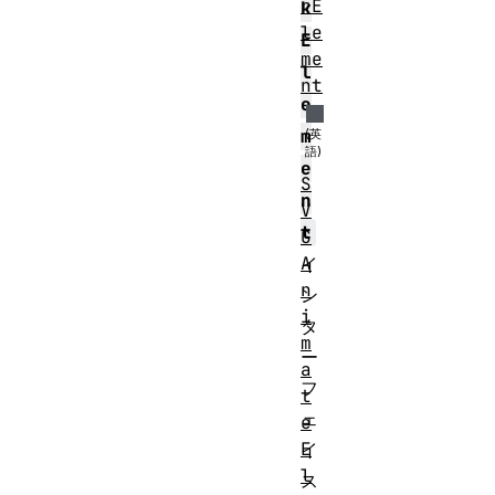
rE
k
le
E
me
l
nt
e
m
e
S
n
V
t
G
A
イ
n
ン
i
タ
m
ー
a
フ
t
ェ
e
E
イ
l
ス