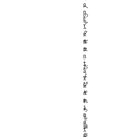
o
へ
n
の
E
ア
l
ク
e
セ
m
e
ス
n
、
t
お
S
よ
V
び
G
そ
A
n
れ
i
ら
m
を
a
操
t
作
e