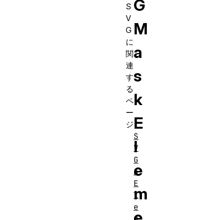
G
S
V
M
G
に
a
関
連
s
す
る
k
ペ
ー
E
ジ
S
l
V
G
e
A
E
m
l
e
e
m