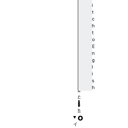
o
i
r
t
t
c
p
h
r
t
o
o
t
E
o
n
c
g
o
l
l
i
s
s
e
h
a
r
l
c
h
o
イ