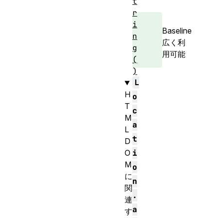
t
r
i
Baseline
n
広く利
g
用可能
(
)
L
H
o
T
c
M
a
L
t
D
O
i
M
o
に
n
関
.
連
a
す