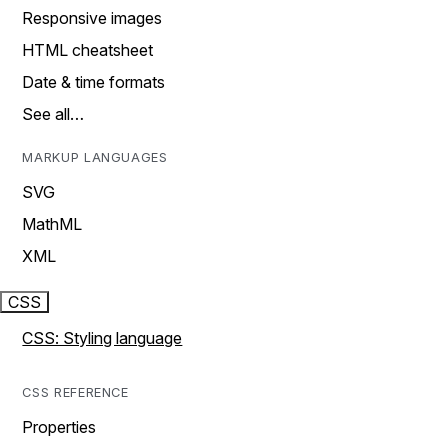
Responsive images
HTML cheatsheet
Date & time formats
See all…
MARKUP LANGUAGES
SVG
MathML
XML
CSS
CSS: Styling language
CSS REFERENCE
Properties