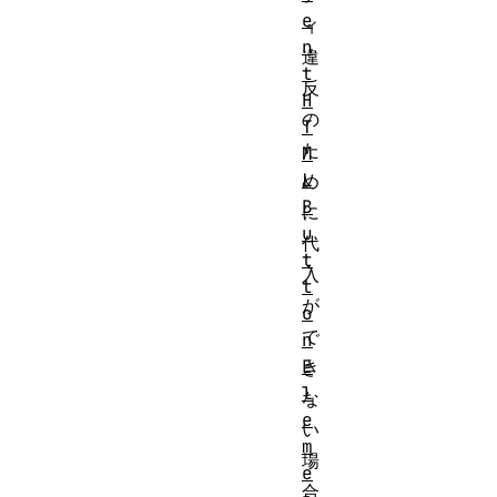
e
ィ
n
違
t
反
H
の
T
た
M
L
め
B
に
u
代
t
入
t
が
o
で
n
E
き
l
な
e
い
m
場
e
合