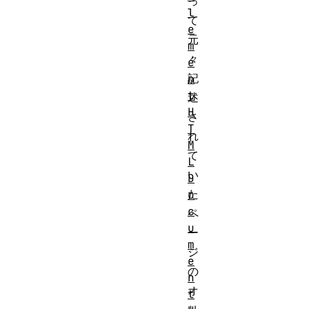
っ
l
て
e
元
m
々
e
記
n
t
述
H
さ
T
れ
M
て
L
い
D
た
o
c
ペ
u
ー
m
ジ
e
の
n
オ
t