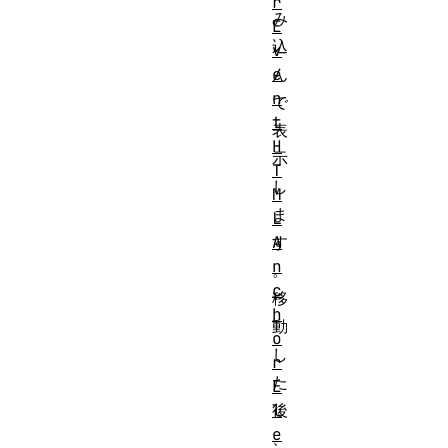
r
み
E
込
v
e
ん
n
で
t
表
H
示
T
し
M
ま
L
A
す
n
。
c
移
h
動
o
し
r
た
E
l
後
e
、