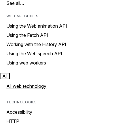
See all…
WEB API GUIDES
Using the Web animation API
Using the Fetch API
Working with the History API
Using the Web speech API
Using web workers
All
All web technology
TECHNOLOGIES
Accessibility
HTTP