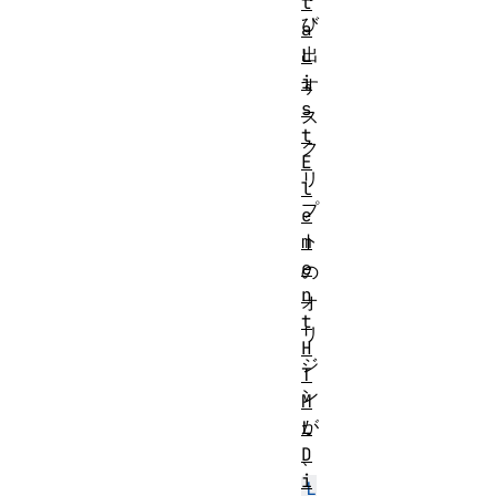
t
び
a
出
L
i
す
s
ス
t
ク
E
リ
l
プ
e
ト
m
e
の
n
オ
t
リ
H
ジ
T
ン
M
が
L
D
、
i
L