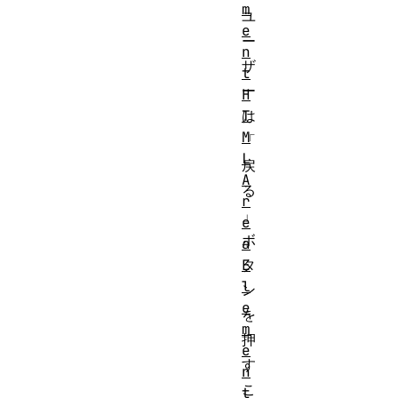
m
ユ
e
ー
n
ザ
t
ー
H
T
は
M
「
L
戻
A
る
r
」
e
ボ
a
E
タ
l
ン
e
を
m
押
e
す
n
こ
t