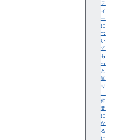
n
テ
s
ィ
h
ー
a
に
s
つ
h
い
h
て
o
も
s
っ
t
と
h
知
o
り
s
、
t
仲
n
間
a
に
m
な
e
る
h
に