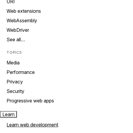
URI
Web extensions
WebAssembly
WebDriver
See all…
TOPICS
Media
Performance
Privacy
Security
Progressive web apps
Learn
Learn web development