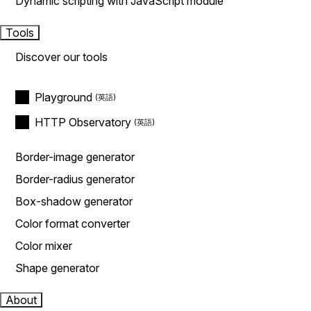
Dynamic scripting with JavaScript module
Tools
Discover our tools
Playground
HTTP Observatory
Border-image generator
Border-radius generator
Box-shadow generator
Color format converter
Color mixer
Shape generator
About