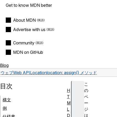
Get to know MDN better
About MDN
Advertise with us
Community
MDN on GitHub
Blog
ウェブ
Web API
Location
location: assign() メソッド
こ
目次
H
の
T
ペ
構文
M
ー
例
L
ジ
D
は
仕様書