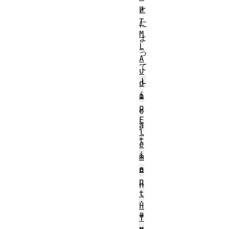
H
と
T
に
M
よ
L
っ
A
て
u
L
d
i
o
o
c
E
a
l
t
e
i
m
e
o
n
n
t
.
H
a
T