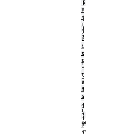
S
H
T
E
M
C
L
U
D
R
L
I
i
s
T
t
Y
E
_
l
E
e
R
m
e
R
n
O
t
R
H
型
T
で
M