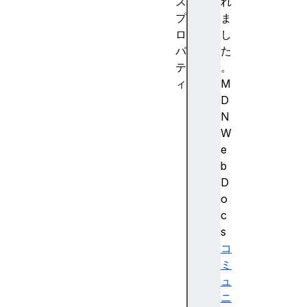
ス
れ
プ
ま
ロ
し
パ
た
テ
。
ィ
M
a
D
n
N
c
W
e
e
s
b
t
D
o
o
r
c
O
s
r
コ
i
ミ
g
ュ
i
ニ