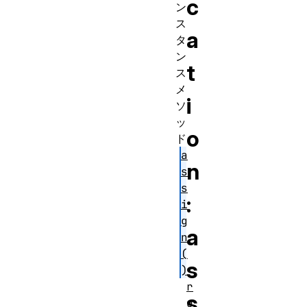
c
ン
ス
a
タ
ン
t
ス
メ
i
ソ
ッ
o
ド
a
n
s
s
:
i
g
a
n
(
s
)
r
s
e