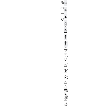
る
s
ペ
s
ー
i
ジ
g
B
n
e
f
(
o
)
r
メ
e
ソ
U
ッ
n
l
ド
o
は
a
、
d
指
E
定
v
さ
e