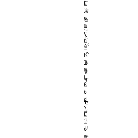
に
E
l
戻
e
る
m
こ
e
と
n
が
t
で
H
T
き
M
ま
L
す
B
。
o
d
セ
y
キ
E
ュ
l
リ
e
m
テ