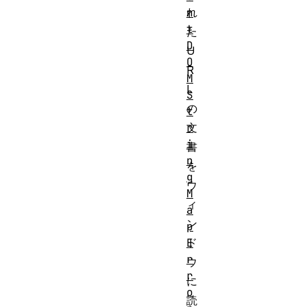
n
れ
t
た
D
U
O
R
M
L
S
の
t
r
文
i
書
n
を
g
ウ
M
ィ
a
ン
p
E
ド
r
ウ
r
に
o
読