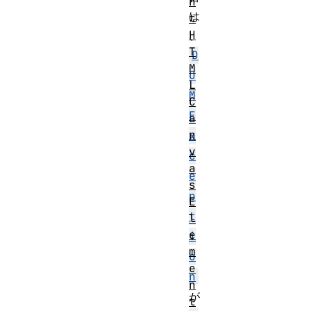
n
は
t
H
、
T
D
M
O
L
M
C
E
a
n
x
v
c
a
e
s
p
E
t
l
e
i
m
o
e
n
n
が
t