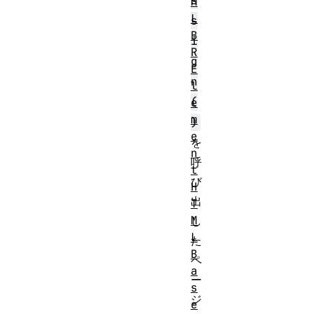
s
M
L
s
B
i
R
g
E
n
l
(
e
m
)
e
を
n
呼
t
び
H
出
T
M
し
L
た
B
ペ
a
ー
s
ジ
e