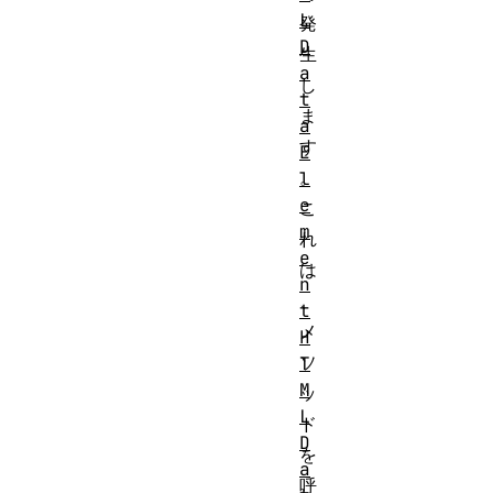
L
発
D
生
a
し
t
ま
a
す
E
。
l
e
こ
m
れ
e
は
n
、
t
メ
H
ソ
T
M
ッ
L
ド
D
を
a
呼