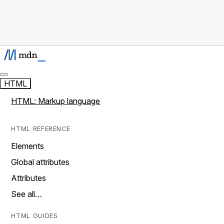
HTML
HTML: Markup language
HTML REFERENCE
Elements
Global attributes
Attributes
See all…
HTML GUIDES