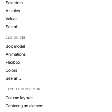
Selectors
At-rules
Values
See all…
CSS GUIDES
Box model
Animations
Flexbox
Colors
See all…
LAYOUT COOKBOOK
Column layouts
Centering an element