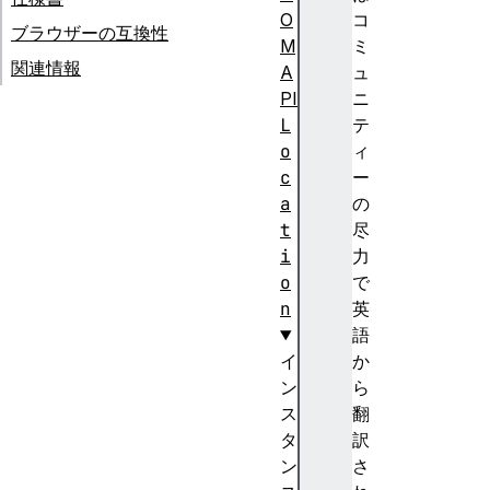
O
コ
ブラウザーの互換性
M
ミ
関連情報
A
ュ
PI
ニ
L
テ
o
ィ
c
ー
a
の
t
尽
i
力
o
で
n
英
語
イ
か
ン
ら
ス
翻
タ
訳
ン
さ