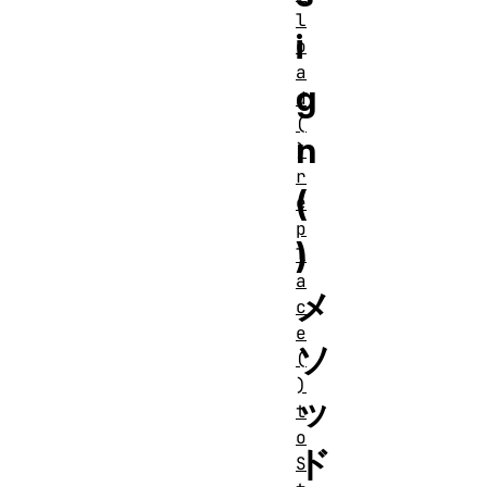
l
i
o
a
g
d
(
n
)
r
(
e
p
)
l
a
メ
c
e
ソ
(
)
ッ
t
o
ド
S