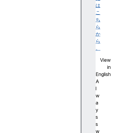
r
は
e
こ
f
ち
o
ら
r
か
i
ら
g
。
i
View
n
in
p
English
a
A
t
l
h
w
n
a
a
y
m
s
e
s
p
w