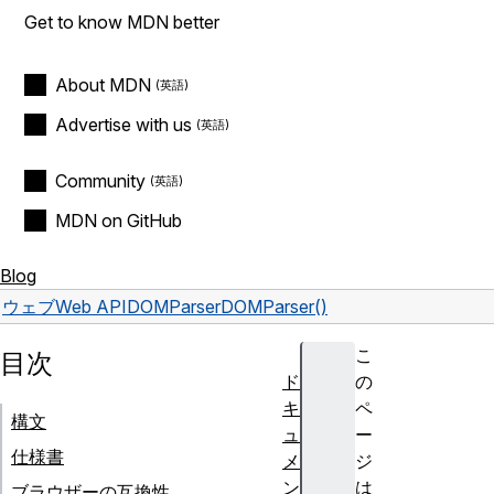
Get to know MDN better
About MDN
Advertise with us
Community
MDN on GitHub
Blog
ウェブ
Web API
DOMParser
DOMParser()
こ
目次
ド
の
キ
ペ
構文
ュ
ー
仕様書
メ
ジ
ン
は
ブラウザーの互換性