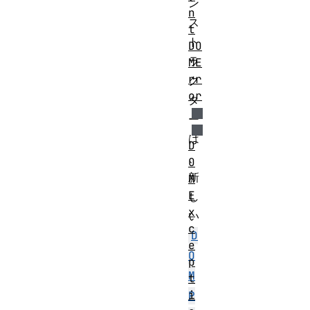
ン
n
ス
t
ト
DO
ラ
ME
rr
ク
or
タ
ー
は
D
、
O
新
M
E
し
x
い
c
D
e
O
p
M
t
i
P