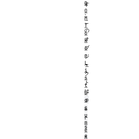
D
す
O
。
M
こ
T
の
o
オ
k
ブ
e
n
ジ
L
ェ
i
ク
s
ト
t
は
D
p
o
c
a
u
r
m
s
e
e
n