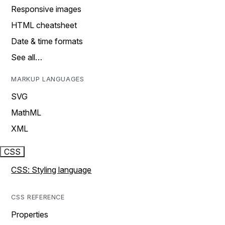
Responsive images
HTML cheatsheet
Date & time formats
See all…
MARKUP LANGUAGES
SVG
MathML
XML
CSS
CSS: Styling language
CSS REFERENCE
Properties