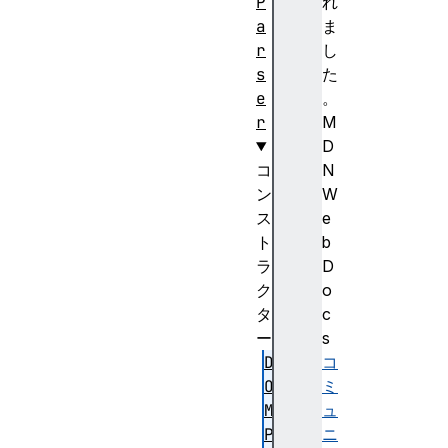
P
れ
a
ま
r
し
s
た
e
。
r
M
D
コ
N
ン
W
ス
e
ト
b
ラ
D
ク
o
タ
c
ー
s
D
コ
O
ミ
M
ュ
P
ニ