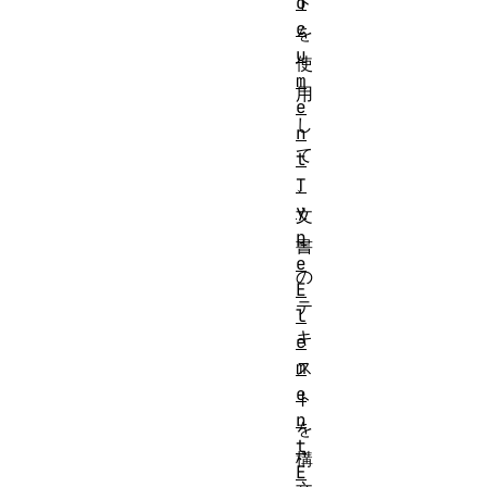
o
ド
c
を
u
使
m
用
e
し
n
て
t
T
、
y
文
p
書
e
の
E
テ
l
キ
e
m
ス
e
ト
n
を
t
構
E