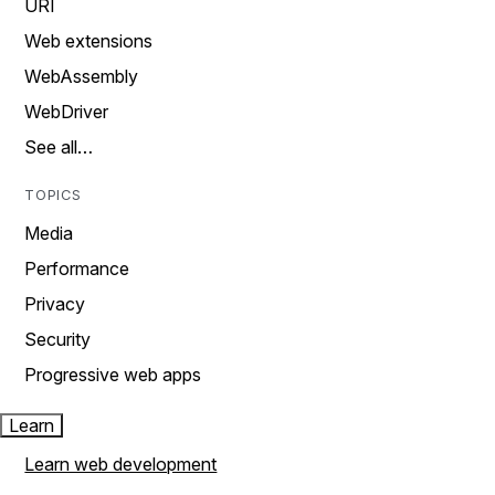
URI
Web extensions
WebAssembly
WebDriver
See all…
TOPICS
Media
Performance
Privacy
Security
Progressive web apps
Learn
Learn web development