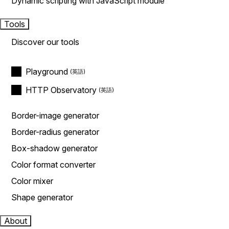
Dynamic scripting with JavaScript module
Tools
Discover our tools
Playground
HTTP Observatory
Border-image generator
Border-radius generator
Box-shadow generator
Color format converter
Color mixer
Shape generator
About