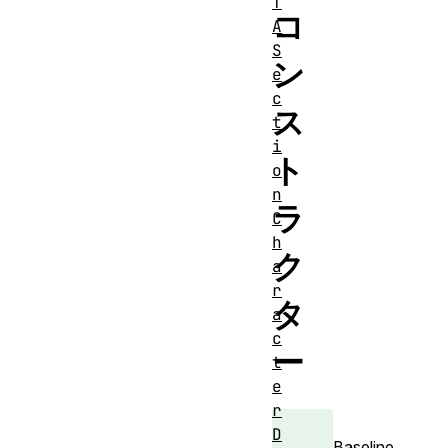
T
コ
A
S
ン
e
c
ス
t
i
ト
o
n
ラ
C
h
ク
a
r
タ
a
c
ー
t
e
r
D
Baseline