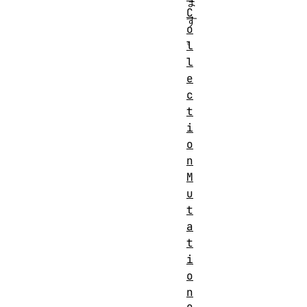
ま
C
す
o
。
l
l
e
c
t
i
o
n
M
u
t
a
t
i
o
n