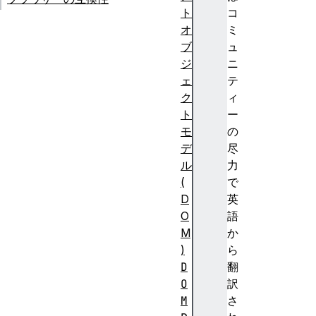
ト
コ
オ
ミ
ブ
ュ
ジ
ニ
ェ
テ
ク
ィ
ト
ー
モ
の
デ
尽
ル
力
(
で
D
英
O
語
M
か
)
ら
D
翻
O
訳
M
さ