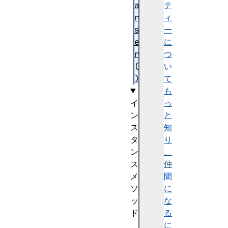
a
テ
r
ィ
s
ー
e
に
r
つ
(
い
)
て
も
イ
っ
ン
と
ス
知
タ
り
ン
、
ス
仲
メ
間
ソ
に
ッ
な
ド
る
p
に