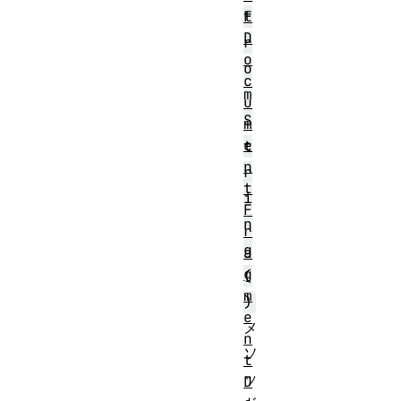
t
F
D
r
o
o
c
m
u
S
m
e
t
n
r
t
i
F
n
r
g
a
g
(
m
)
e
メ
n
ソ
t
ッ
D