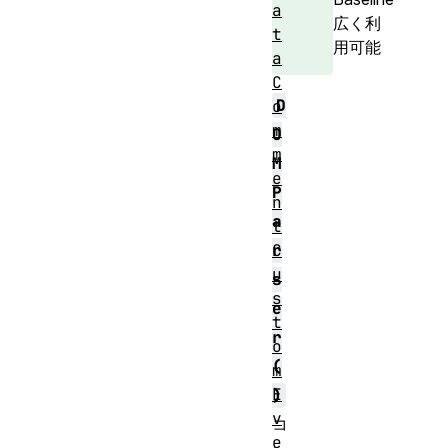
a
広く利
t
用可能
a
C
D
o
m
O
m
M
e
P
n
a
t
C
r
u
s
s
e
t
r
o
(
m
E
)
v
コ
e