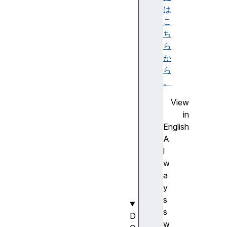
a
は
r
こ
s
ち
e
ら
F
か
r
ら
o
。
m
View
S
in
t
English
r
A
i
l
n
w
g
a
(
y
)
s
s
D
w