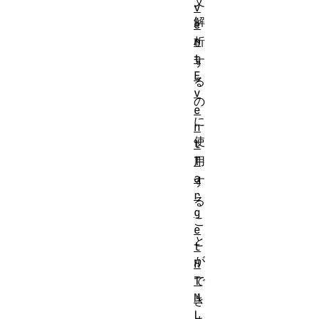
文
v
解
e
n
析
t
す
E
る
v
の
e
に
n
使
t
T
用
a
す
r
る
g
こ
e
と
t
が
H
T
で
M
き
L