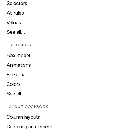
Selectors
At-rules
Values
See all…
CSS GUIDES
Box model
Animations
Flexbox
Colors
See all…
LAYOUT COOKBOOK
Column layouts
Centering an element