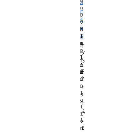
o
a
n
r
D
s
O
e
M
I
r
m
オ
p
ブ
l
ジ
e
ェ
m
ク
e
n
ト
t
を
a
作
t
成
i
し
o
ま
n