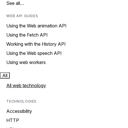
See all…
WEB API GUIDES
Using the Web animation API
Using the Fetch API
Working with the History API
Using the Web speech API
Using web workers
All
All web technology
TECHNOLOGIES
Accessibility
HTTP