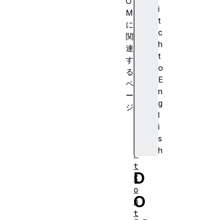
O
i
M
t
に
c
関
h
連
t
す
o
る
E
ペ
n
ー
g
ジ
l
A
i
b
s
o
h
r
t
D
C
o
O
n
t