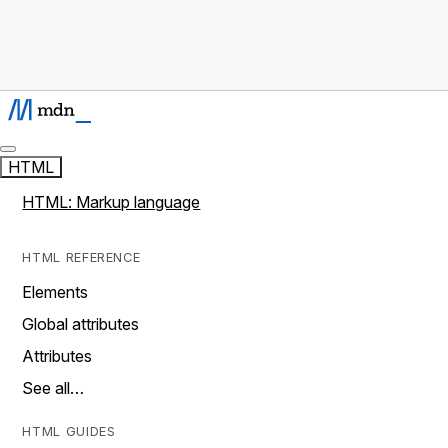
HTML
HTML: Markup language
HTML REFERENCE
Elements
Global attributes
Attributes
See all…
HTML GUIDES