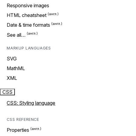
Responsive images
HTML cheatsheet
Date & time formats
See all…
MARKUP LANGUAGES
SVG
MathML
XML
CSS
CSS: Styling language
CSS REFERENCE
Properties