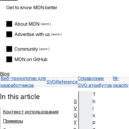
Get to know MDN better
About MDN
Advertise with us
Community
MDN on GitHub
Blog
Веб-технологии для
Справочник
fill-
SVG
Reference
разработчиков
SVG атрибутов
opacity
T
In this article
S
h
V
i
Контекст использования
G
s
Примеры
У
p