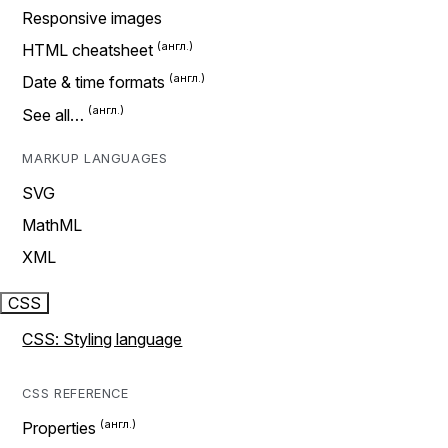
Responsive images
HTML cheatsheet
Date & time formats
See all…
MARKUP LANGUAGES
SVG
MathML
XML
CSS
CSS: Styling language
CSS REFERENCE
Properties