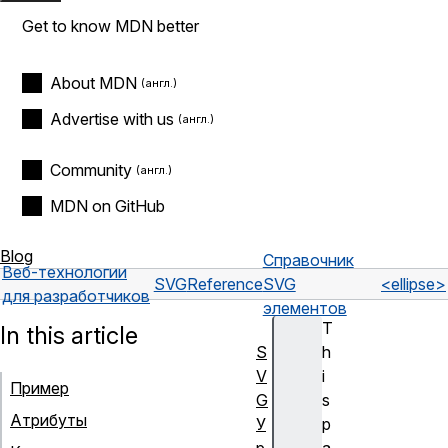
Get to know MDN better
About MDN
Advertise with us
Community
MDN on GitHub
Blog
Справочник
Веб-технологии
SVG
Reference
SVG
<ellipse>
для разработчиков
элементов
T
In this article
S
h
V
i
Пример
G
s
Атрибуты
У
p