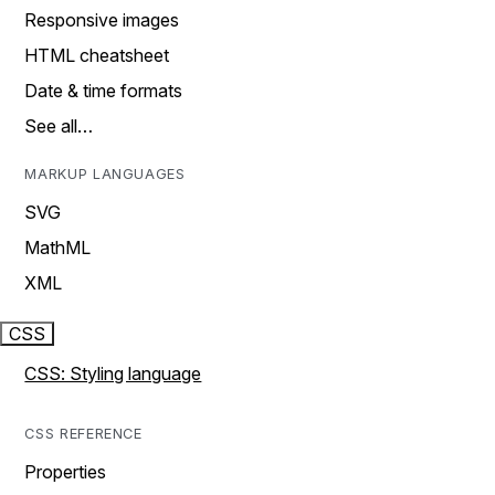
Responsive images
HTML cheatsheet
Date & time formats
See all…
MARKUP LANGUAGES
SVG
MathML
XML
CSS
CSS: Styling language
CSS REFERENCE
Properties