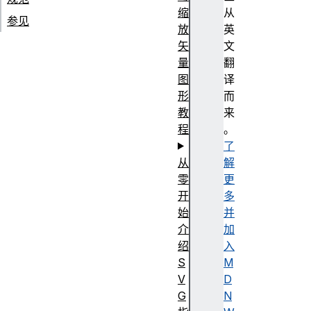
缩
从
参见
放
英
矢
文
量
翻
图
译
形
而
教
来
程
。
了
从
解
零
更
开
多
始
并
介
加
绍
入
S
M
V
D
G
N