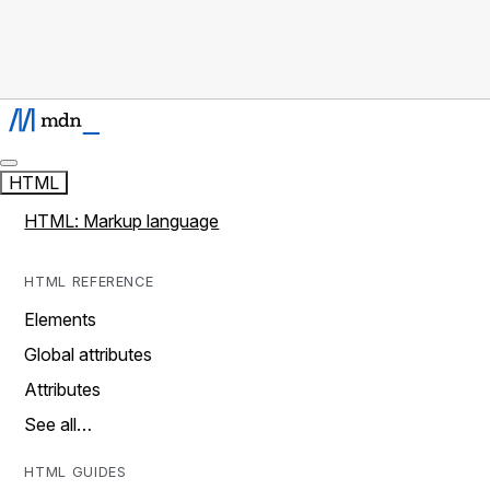
HTML
HTML: Markup language
HTML REFERENCE
Elements
Global attributes
Attributes
See all…
HTML GUIDES