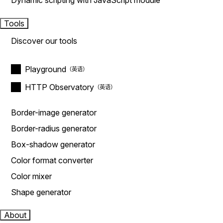
Dynamic scripting with JavaScript module
Tools
Discover our tools
Playground
HTTP Observatory
Border-image generator
Border-radius generator
Box-shadow generator
Color format converter
Color mixer
Shape generator
About