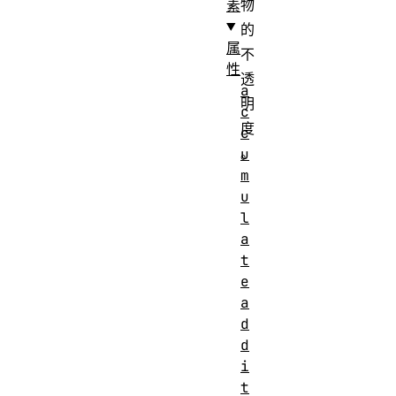
物
素
的
属
不
性
透
a
明
c
度
c
。
u
m
u
l
a
t
e
a
d
d
i
t