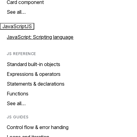
Card component
See all…
JavaScript
JS
JavaScript: Scripting language
JS REFERENCE
Standard built-in objects
Expressions & operators
Statements & declarations
Functions
See all…
JS GUIDES
Control flow & error handing