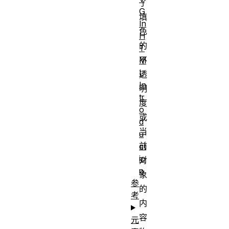
了
G
填
In
色
H
的
T
不
M
L
透
In
明
tr
度
o
或
d
当
u
前
ct
io
对
n
象
参
的
考
内
容
元