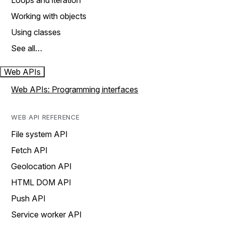
Loops and iteration
Working with objects
Using classes
See all…
Web APIs
Web APIs: Programming interfaces
WEB API REFERENCE
File system API
Fetch API
Geolocation API
HTML DOM API
Push API
Service worker API