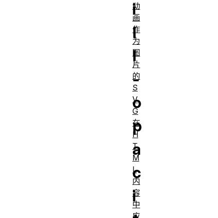
i
动
画
l
作
为
l
图
片
-
的
S
o
V
G
p
在
H
a
T
M
c
L
内
i
容
中
应