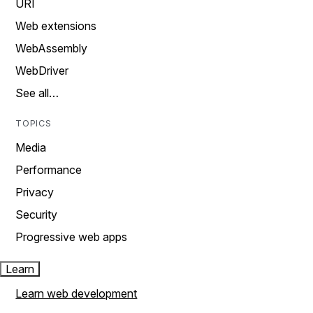
URI
Web extensions
WebAssembly
WebDriver
See all…
TOPICS
Media
Performance
Privacy
Security
Progressive web apps
Learn
Learn web development