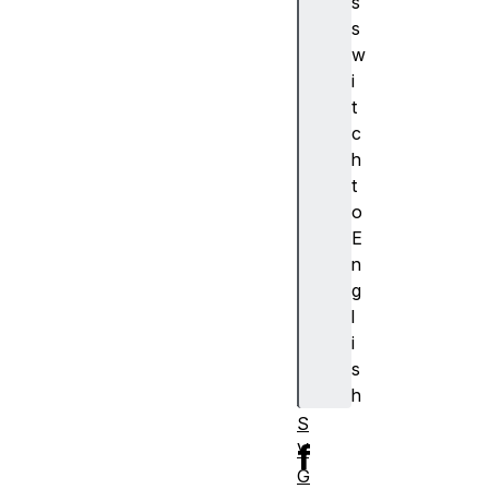
s
S
s
c
w
ri
i
p
t
ti
c
n
h
g
t
o
E
n
使
g
用
l
S
i
M
s
IL
h
的
S
f
V
G