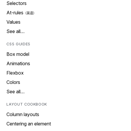
Selectors
At-rules
Values
See all…
CSS GUIDES
Box model
Animations
Flexbox
Colors
See all…
LAYOUT COOKBOOK
Column layouts
Centering an element