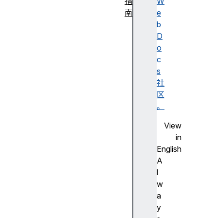
指
W
南
e
内
b
容
D
类
o
型
c
L
s
i
社
n
区
k
。
i
View
n
in
g
English
命
A
名
l
空
w
间
a
速
y
成