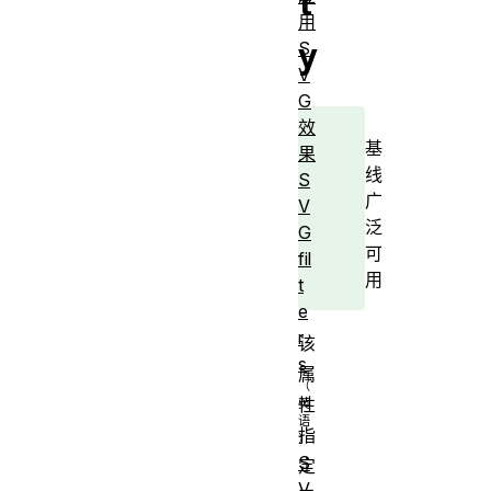
t
用
y
S
V
G
效
基
果
线
S
广
V
泛
G
可
fil
用
t
e
r
该
s
属
性
指
S
定
V