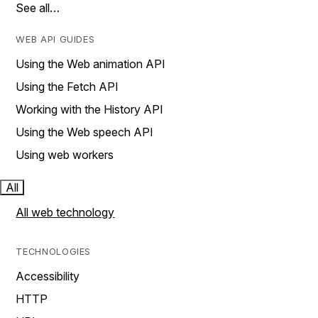
See all…
WEB API GUIDES
Using the Web animation API
Using the Fetch API
Working with the History API
Using the Web speech API
Using web workers
All
All web technology
TECHNOLOGIES
Accessibility
HTTP