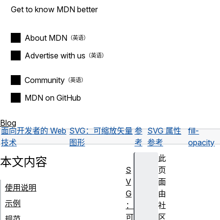
Get to know MDN better
About MDN
Advertise with us
Community
MDN on GitHub
Blog
面向开发者的 Web
SVG：可缩放矢量
参
SVG 属性
fill-
技术
图形
考
参考
opacity
此
本文内容
S
页
V
面
使用说明
G
由
示例
：
社
可
区
规范