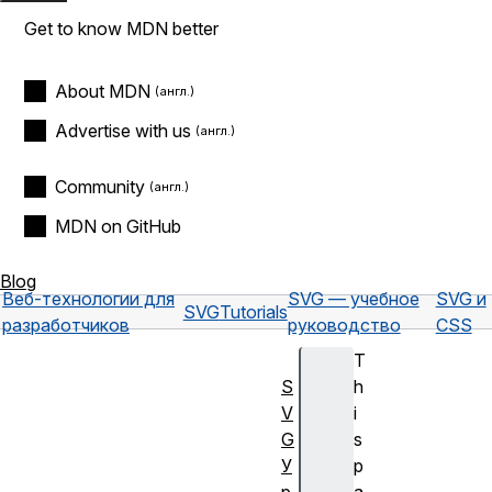
Get to know MDN better
About MDN
Advertise with us
Community
MDN on GitHub
Blog
Веб-технологии для
SVG — учебное
SVG и
SVG
Tutorials
разработчиков
руководство
CSS
T
S
h
V
i
G
s
У
p