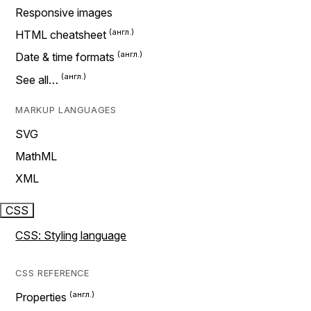
Responsive images
HTML cheatsheet
Date & time formats
See all…
MARKUP LANGUAGES
SVG
MathML
XML
CSS
CSS: Styling language
CSS REFERENCE
Properties