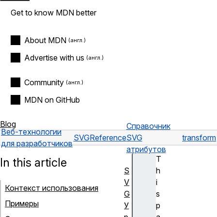
Get to know MDN better
About MDN
Advertise with us
Community
MDN on GitHub
Blog
Справочник
Веб-технологии
SVG
Reference
SVG
transform
для разработчиков
атрибутов
T
In this article
S
h
V
i
Контекст использования
G
s
Примеры
У
p