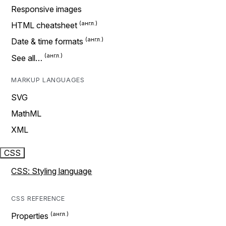
Responsive images
HTML cheatsheet
Date & time formats
See all…
MARKUP LANGUAGES
SVG
MathML
XML
CSS
CSS: Styling language
CSS REFERENCE
Properties