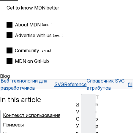
Get to know MDN better
About MDN
Advertise with us
Community
MDN on GitHub
Blog
Веб-технологии для
Справочник SVG
SVG
Reference
fill
разработчиков
атрибутов
T
In this article
S
h
V
i
Контекст использования
G
s
Примеры
У
p