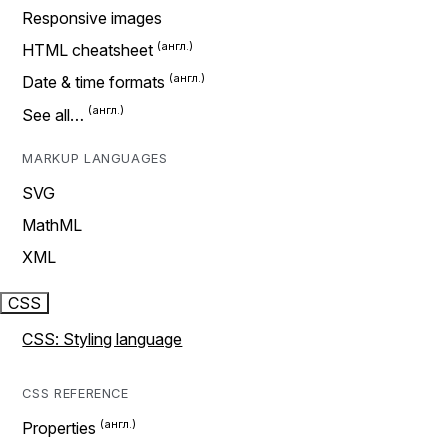
Responsive images
HTML cheatsheet
Date & time formats
See all…
MARKUP LANGUAGES
SVG
MathML
XML
CSS
CSS: Styling language
CSS REFERENCE
Properties