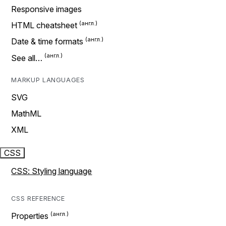
Responsive images
HTML cheatsheet
Date & time formats
See all…
MARKUP LANGUAGES
SVG
MathML
XML
CSS
CSS: Styling language
CSS REFERENCE
Properties