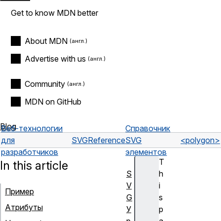
Get to know MDN better
About MDN
Advertise with us
Community
MDN on GitHub
Blog
Веб-технологии
Справочник
для
SVG
Reference
SVG
<polygon>
разработчиков
элементов
T
In this article
S
h
V
i
Пример
G
s
Атрибуты
У
p