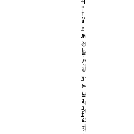
H
m
T
T
M
a
L
r
g
특
e
성
t
을
반
영
하
h
e
는
i
불
g
리
h
언
t
값
이