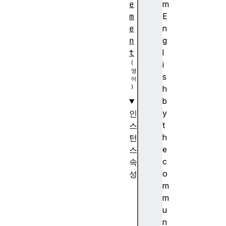
e
m
m
E
e
n
n
g
t
l
i
s
h
b
y
인
t
스
h
턴
e
스
c
속
o
성
m
a
m
c
u
c
n
e