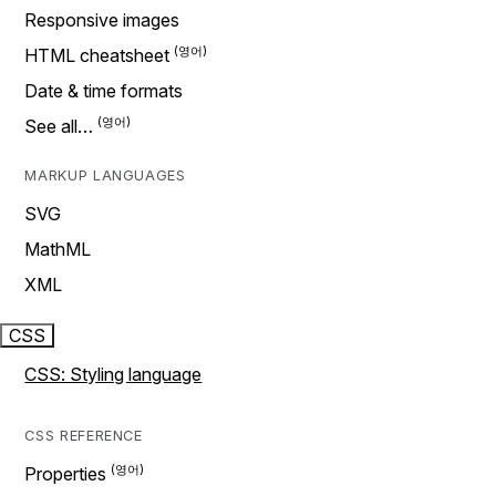
Responsive images
HTML cheatsheet
Date & time formats
See all…
MARKUP LANGUAGES
SVG
MathML
XML
CSS
CSS: Styling language
CSS REFERENCE
Properties