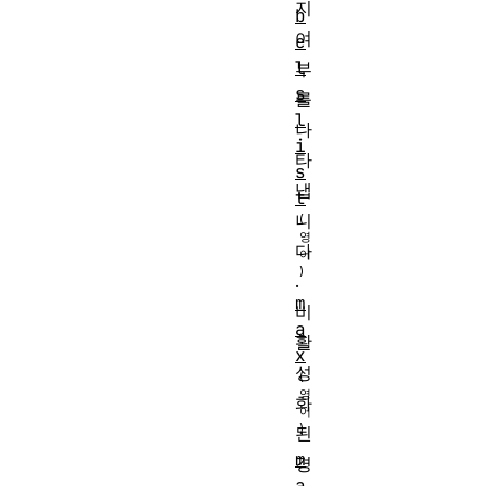
지
b
여
e
l
부
s
를
l
나
i
타
s
냅
t
니
다
.
m
비
a
활
x
성
화
된
m
경
a