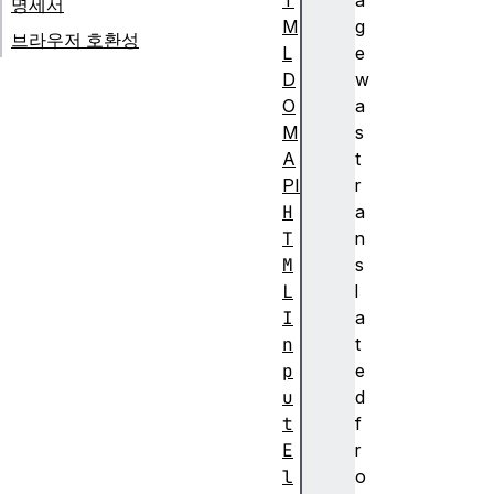
T
a
명세서
M
g
브라우저 호환성
L
e
D
w
O
a
M
s
A
t
PI
r
H
a
T
n
M
s
L
l
I
a
n
t
p
e
u
d
t
f
E
r
l
o