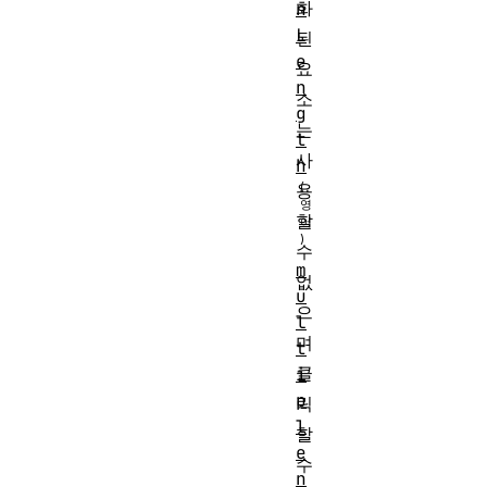
화
n
L
된
e
요
n
소
g
는
t
사
h
용
할
수
m
없
u
으
l
며
t
클
i
p
릭
l
할
e
수
n