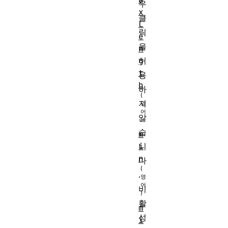
우
x
클
L
릭
e
을
n
허
g
t
용
h
하
지
않
습
m
니
i
n
다
.
비
활
m
성
i