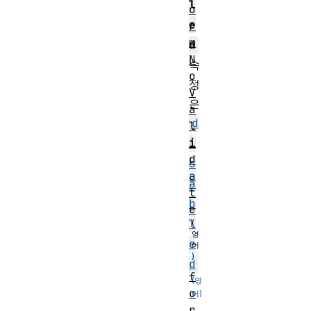
l
o
e
r
m
d
N
속
o
성
V
은
a
d
l
i
i
d
s
a
a
t
b
e
l
e
d
f
o
r