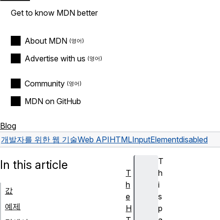
Get to know MDN better
About MDN
Advertise with us
Community
MDN on GitHub
Blog
개발자를 위한 웹 기술
Web API
HTMLInputElement
disabled
T
In this article
T
h
h
i
값
e
s
예제
H
p