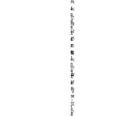
며
i
이
n
는
d
해
e
당
t
컨
e
r
트
m
롤
i
이
n
비
a
활
t
성
e
화
되
었
l
는
a