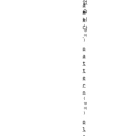
없
a
습
m
니
e
다
.
p
a
t
t
e
r
n
p
l