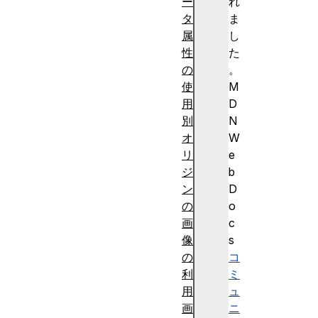
ー
れ
タ
ま
属
し
性
た
の
。
使
M
用
D
別
N
オ
W
リ
e
ジ
b
ン
D
の
o
画
c
像
s
の
コ
利
ミ
用
ュ
画
ニ