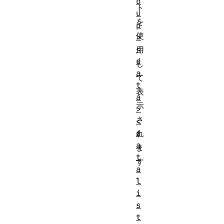
o
ト
u
を
p
使
>
<
用
d
し
a
て
t
表
a
示
>
さ
<
d
れ
a
ま
t
す
a
。
l
i
s
t