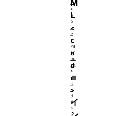
M
>
<
L
a
b
<
b
r
c
>
<a
o
cr
on
d
ym
>
e
<
>
a
d
イ
d
r
ン
e