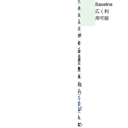
<
Baseline
a
広く利
s
用可能
i
d
<
e
>
c
<
o
a
d
u
e
d
i
>
o
は
>
H
<
T
b
M
>
L
<
b
の