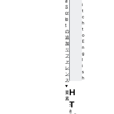
a
i
S
t
cr
c
ip
h
t
t
の
o
追
E
加
n
リ
g
フ
l
ァ
i
レ
s
ン
h
ス
H
要
素
T
<
a