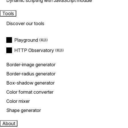
Dynamic scripting with JavaScript module
Tools
Discover our tools
Playground
HTTP Observatory
Border-image generator
Border-radius generator
Box-shadow generator
Color format converter
Color mixer
Shape generator
About