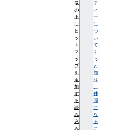
像
テ
の
ィ
上
ー
に
に
ヒ
つ
ッ
い
ト
て
マ
も
ッ
っ
プ
と
を
知
追
り
加
、
す
仲
る
間
読
に
み
な
込
る
み
に