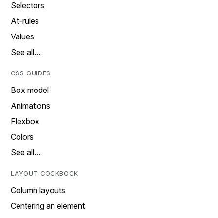
Selectors
At-rules
Values
See all…
CSS GUIDES
Box model
Animations
Flexbox
Colors
See all…
LAYOUT COOKBOOK
Column layouts
Centering an element