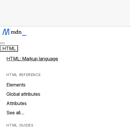
HTML
HTML: Markup language
HTML REFERENCE
Elements
Global attributes
Attributes
See all…
HTML GUIDES