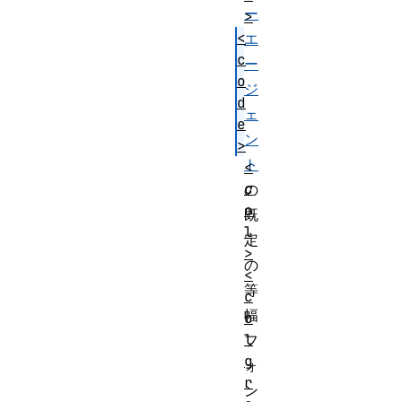
ー
>
<
エ
c
ー
o
ジ
d
ェ
e
ン
>
ト
<
c
の
o
既
l
定
>
の
<
等
c
幅
o
l
フ
g
ォ
r
ン