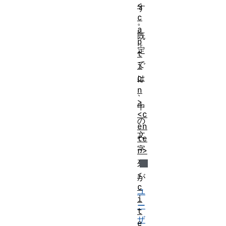
<
す
c
。
a
既
p
定
t
で
i
o
は
n
、
>
中
<c
の
en
文
te
字
r>
列
<
が
c
ユ
i
ー
t
ザ
e