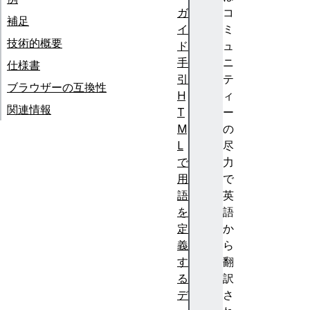
ガ
コ
補足
イ
ミ
技術的概要
ド
ュ
手
ニ
仕様書
引
テ
ブラウザーの互換性
H
ィ
関連情報
T
ー
M
の
L
尽
で
力
用
で
語
英
を
語
定
か
義
ら
す
翻
る
訳
デ
さ