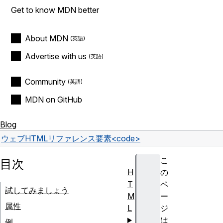
Get to know MDN better
About MDN
Advertise with us
Community
MDN on GitHub
Blog
ウェブ
HTML
リファレンス
要素
<code>
こ
目次
H
の
T
ペ
試してみましょう
M
ー
属性
L
ジ
は
例