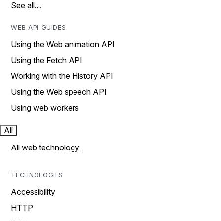
See all…
WEB API GUIDES
Using the Web animation API
Using the Fetch API
Working with the History API
Using the Web speech API
Using web workers
All
All web technology
TECHNOLOGIES
Accessibility
HTTP