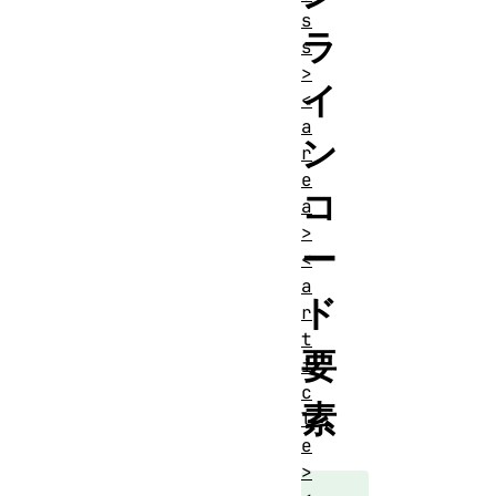
s
ラ
s
>
イ
<
a
ン
r
e
コ
a
>
ー
<
a
ド
r
t
要
i
c
素
l
e
>