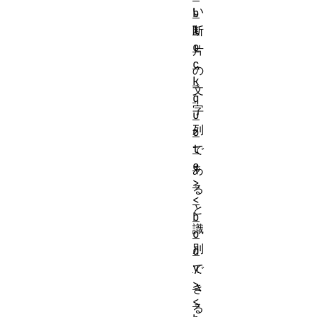
い
b
l
断
o
片
c
の
k
文
q
字
u
列
o
t
で
e
あ
>
る
<
と
b
識
o
別
d
y
で
>
き
<
る