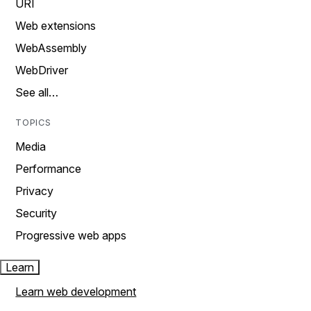
URI
Web extensions
WebAssembly
WebDriver
See all…
TOPICS
Media
Performance
Privacy
Security
Progressive web apps
Learn
Learn web development