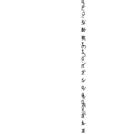
b
よ
r
う
>
な
<
b
外
u
見
t
の
t
コ
o
ン
n
テ
>
<
ン
c
ツ
a
を
n
表
v
示
a
し
s
>
ま