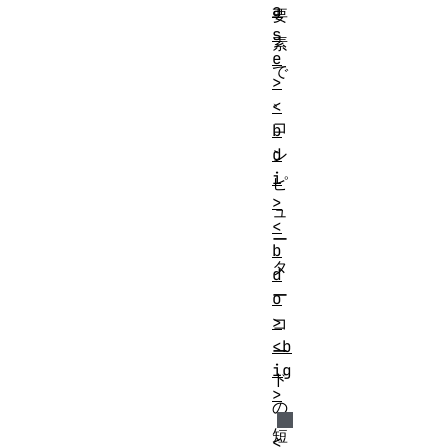
a
要
s
素
e
で
>
、
<
コ
b
d
ン
i
ピ
>
ュ
<
ー
b
タ
d
ー
o
>
コ
<b
ー
ig
ド
>
の
短
<