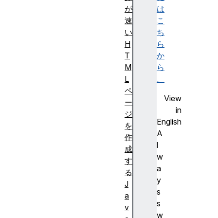
が
は
速
こ
い
ち
H
ら
T
か
M
ら
L
。
ペ
View
ー
in
ジ
English
を
A
作
l
成
w
す
a
る
y
J
s
a
s
v
w