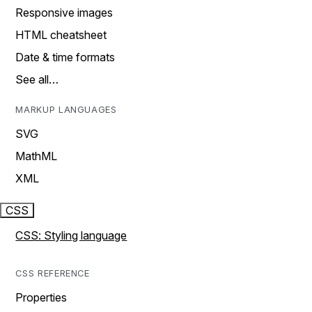
Responsive images
HTML cheatsheet
Date & time formats
See all…
MARKUP LANGUAGES
SVG
MathML
XML
CSS
CSS: Styling language
CSS REFERENCE
Properties