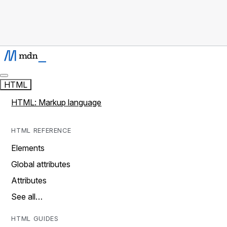
HTML
HTML: Markup language
HTML REFERENCE
Elements
Global attributes
Attributes
See all…
HTML GUIDES