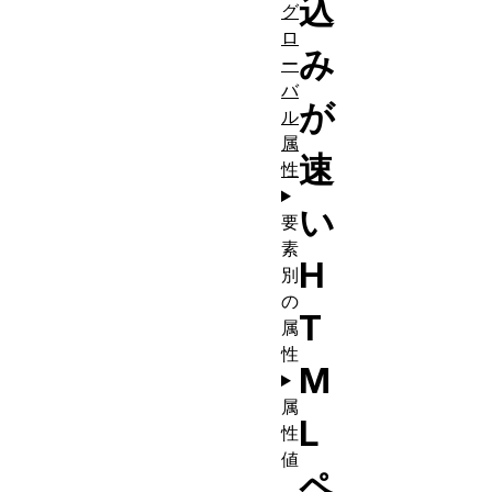
込
グ
ロ
み
ー
バ
が
ル
属
速
性
い
要
素
H
別
の
T
属
性
M
属
L
性
値
ペ