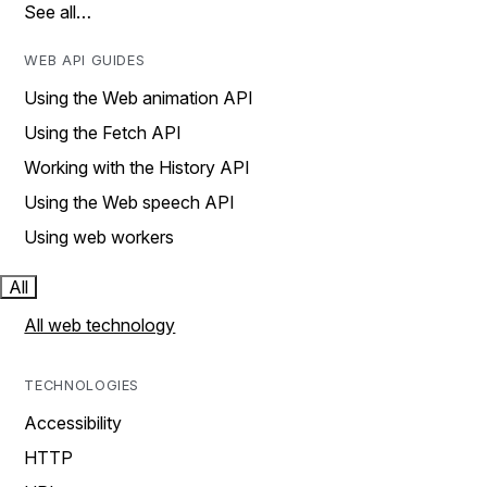
See all…
WEB API GUIDES
Using the Web animation API
Using the Fetch API
Working with the History API
Using the Web speech API
Using web workers
All
All web technology
TECHNOLOGIES
Accessibility
HTTP