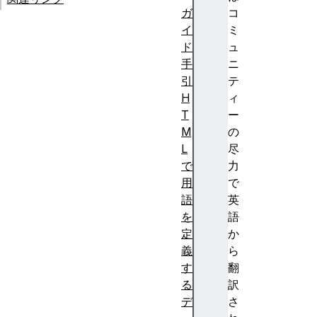
ガ
コ
イ
ミ
ド
ュ
手
ニ
引
テ
H
ィ
T
ー
M
の
L
尽
で
力
用
で
語
英
を
語
定
か
義
ら
す
翻
る
訳
デ
さ