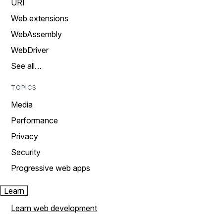
URI
Web extensions
WebAssembly
WebDriver
See all…
TOPICS
Media
Performance
Privacy
Security
Progressive web apps
Learn
Learn web development