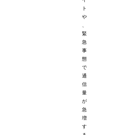
ト
や
、
緊
急
事
態
で
通
信
量
が
急
増
す
る