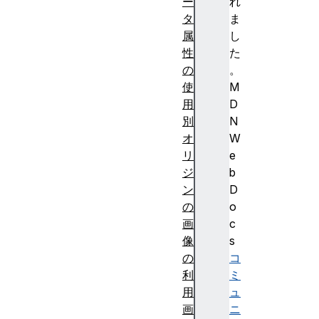
ー
れ
タ
ま
属
し
性
た
の
。
使
M
用
D
別
N
オ
W
リ
e
ジ
b
ン
D
の
o
画
c
像
s
の
コ
利
ミ
用
ュ
画
ニ