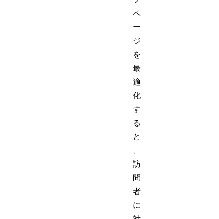
ペ
ー
ジ
を
最
適
化
す
る
と
、
訪
問
者
に
対