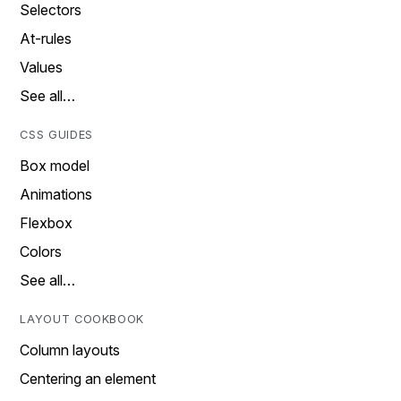
Selectors
At-rules
Values
See all…
CSS GUIDES
Box model
Animations
Flexbox
Colors
See all…
LAYOUT COOKBOOK
Column layouts
Centering an element