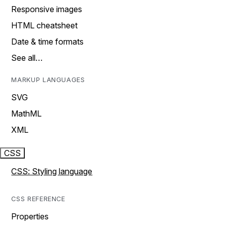
Responsive images
HTML cheatsheet
Date & time formats
See all…
MARKUP LANGUAGES
SVG
MathML
XML
CSS
CSS: Styling language
CSS REFERENCE
Properties