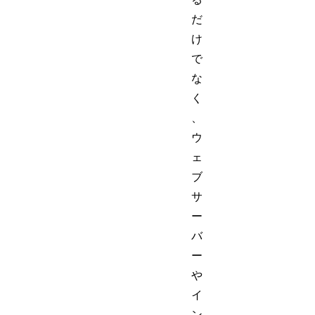
だ
け
で
な
く
、
ウ
ェ
ブ
サ
ー
バ
ー
や
イ
ン