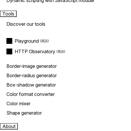
Dynamic scripting with JavaScript module
Tools
Discover our tools
Playground
HTTP Observatory
Border-image generator
Border-radius generator
Box-shadow generator
Color format converter
Color mixer
Shape generator
About