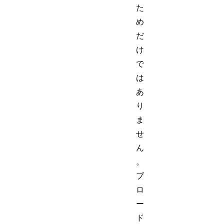
た
め
だ
け
で
は
あ
り
ま
せ
ん
。
ブ
ロ
ー
ド