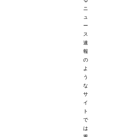
ニ
ュ
ー
ス
速
報
の
よ
う
な
サ
イ
ト
で
は
重