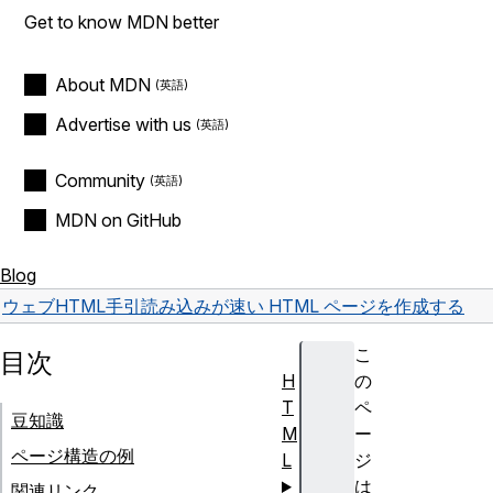
Get to know MDN better
About MDN
Advertise with us
Community
MDN on GitHub
Blog
ウェブ
HTML
手引
読み込みが速い HTML ページを作成する
こ
目次
H
の
T
ペ
豆知識
M
ー
ページ構造の例
L
ジ
は
関連リンク