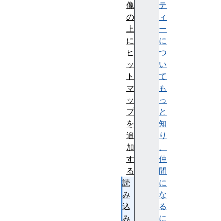
像
テ
の
ィ
上
ー
に
に
ヒ
つ
ッ
い
ト
て
マ
も
ッ
っ
プ
と
を
知
追
り
加
、
す
仲
る
間
読
に
み
な
込
る
み
に