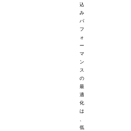
込
み
パ
フ
ォ
ー
マ
ン
ス
の
最
適
化
は
、
低