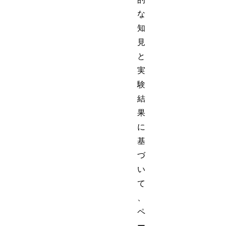
な
知
見
と
実
験
結
果
に
基
づ
い
て
、
ペ
ー