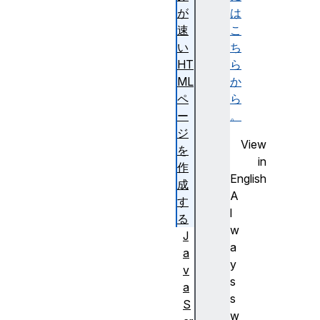
が
は
速
こ
い
ち
HT
ら
ML
か
ペ
ら
ー
。
ジ
View
を
in
作
English
成
A
す
l
る
w
J
a
a
y
v
s
a
s
S
w