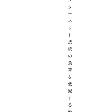
タ
ー
ネ
ッ
ト
接
続
の
負
荷
を
低
減
す
る
効