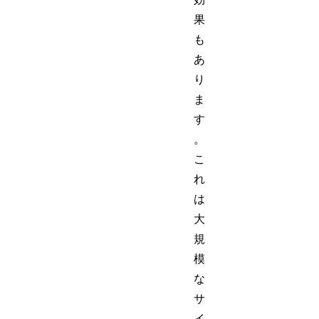
果
も
あ
り
ま
す
。
こ
れ
は
大
規
模
な
サ
イ