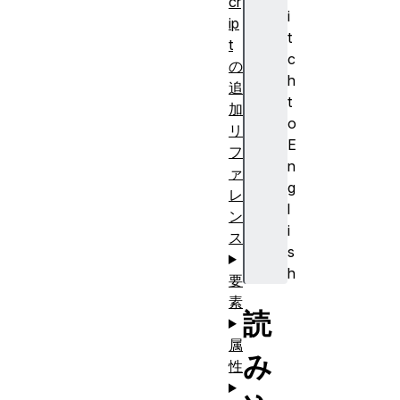
cr
i
ip
t
t
c
の
h
追
t
加
o
リ
E
フ
n
ァ
g
レ
l
ン
i
ス
s
h
要
素
読
属
み
性