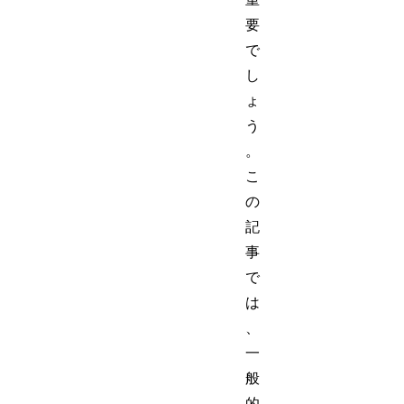
要
で
し
ょ
う
。
こ
の
記
事
で
は
、
一
般
的