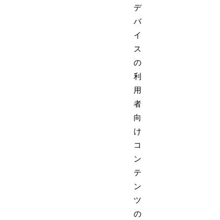
デ
バ
イ
ス
の
利
用
者
向
け
コ
ン
テ
ン
ツ
の