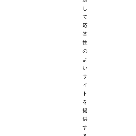
し
て
応
答
性
の
よ
い
サ
イ
ト
を
提
供
す
る