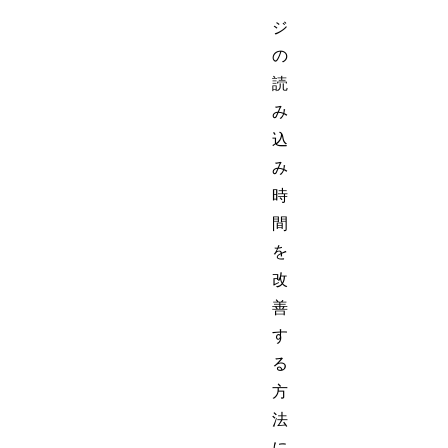
ジ
の
読
み
込
み
時
間
を
改
善
す
る
方
法
に