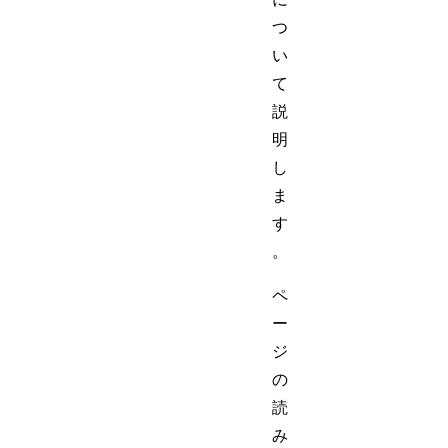
つ
い
て
説
明
し
ま
す
。
ペ
ー
ジ
の
読
み