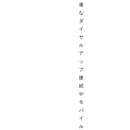
速
な
ダ
イ
ヤ
ル
ア
ッ
プ
接
続
や
モ
バ
イ
ル