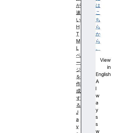
が
は
速
こ
い
ち
H
ら
T
か
M
ら
L
。
ペ
View
ー
in
ジ
English
を
A
作
l
成
w
す
a
る
y
J
s
a
s
v
w