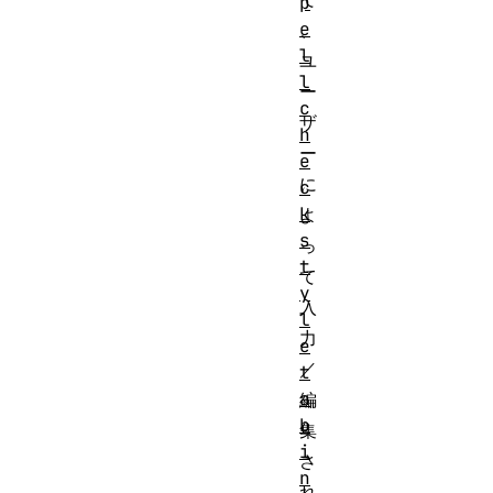
p
e
、
l
ユ
l
ー
c
ザ
h
ー
e
に
c
k
よ
s
っ
t
て
y
入
l
力
e
／
t
a
編
b
集
i
さ
n
れ