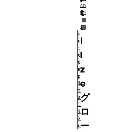
ch
t
or
a
a
l
u
t
i
o
c
z
a
p
e
i
t
グ
a
l
ロ
i
z
ー
e