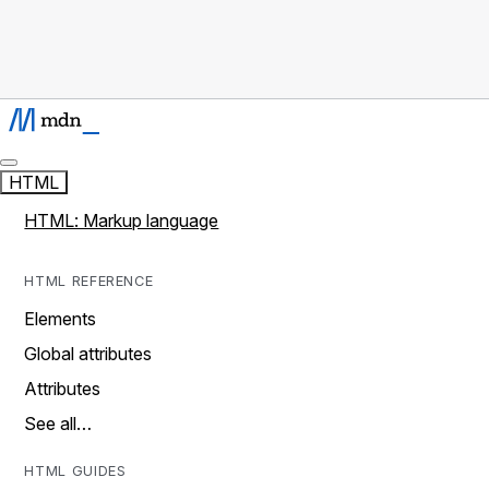
HTML
HTML: Markup language
HTML REFERENCE
Elements
Global attributes
Attributes
See all…
HTML GUIDES