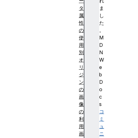
ー
れ
タ
ま
属
し
性
た
の
。
使
M
用
D
別
N
オ
W
リ
e
ジ
b
ン
D
の
o
画
c
像
s
の
コ
利
ミ
用
ュ
画
ニ