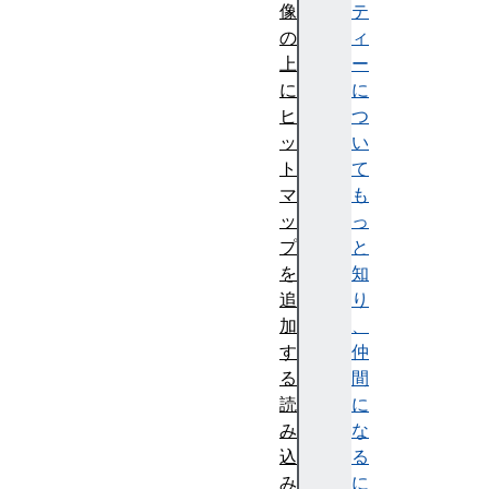
像
テ
の
ィ
上
ー
に
に
ヒ
つ
ッ
い
ト
て
マ
も
ッ
っ
プ
と
を
知
追
り
加
、
す
仲
る
間
読
に
み
な
込
る
み
に