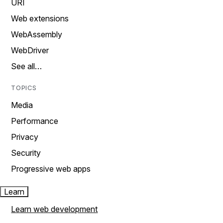
URI
Web extensions
WebAssembly
WebDriver
See all…
TOPICS
Media
Performance
Privacy
Security
Progressive web apps
Learn
Learn web development