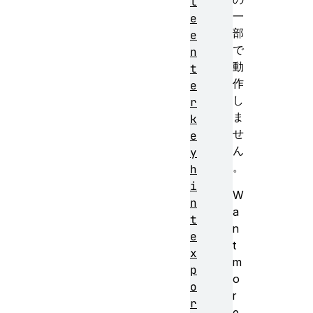
l
一
e
部
e
で
n
動
t
作
e
し
r
ま
k
せ
e
ん
y
。
h
i
W
n
a
t
n
e
t
x
m
p
o
o
r
r
e