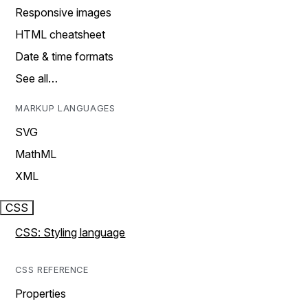
Responsive images
HTML cheatsheet
Date & time formats
See all…
MARKUP LANGUAGES
SVG
MathML
XML
CSS
CSS: Styling language
CSS REFERENCE
Properties