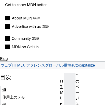
Get to know MDN better
About MDN
Advertise with us
Community
MDN on GitHub
Blog
ウェブ
HTML
リファレンス
グローバル属性
autocapitalize
こ
目次
H
の
T
ペ
値
M
ー
使用上のメモ
L
ジ
は
例