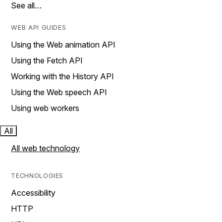
See all…
WEB API GUIDES
Using the Web animation API
Using the Fetch API
Working with the History API
Using the Web speech API
Using web workers
All
All web technology
TECHNOLOGIES
Accessibility
HTTP