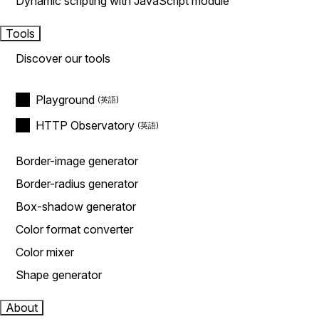
Dynamic scripting with JavaScript module
Tools
Discover our tools
Playground
HTTP Observatory
Border-image generator
Border-radius generator
Box-shadow generator
Color format converter
Color mixer
Shape generator
About