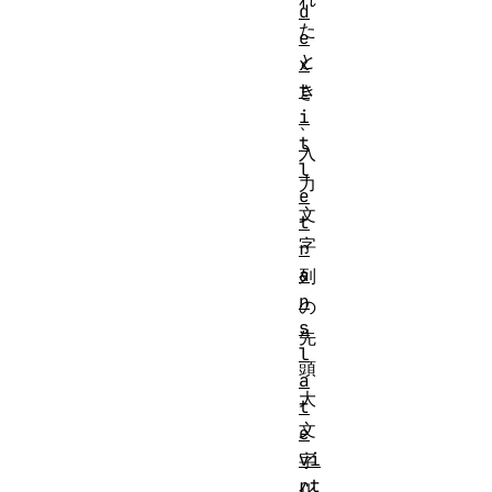
d
た
e
と
x
t
き
i
、
t
入
l
力
e
文
t
字
r
a
列
n
の
s
先
l
頭
a
大
t
文
e
vi
字
rt
化