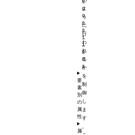
u
g
よ
g
う
e
に
s
行
t
わ
i
れ
o
n
る
s
か
を
要
制
素
御
別
し
の
属
ま
性
す
。
属
こ