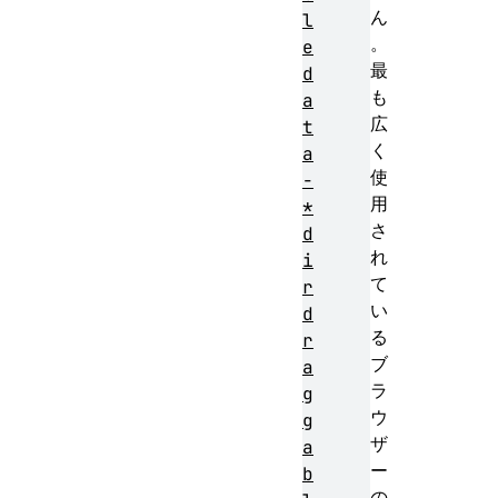
ん
l
。
e
最
d
も
a
広
t
く
a
使
-
用
*
さ
d
れ
i
て
r
い
d
る
r
ブ
a
ラ
g
ウ
g
ザ
a
ー
b
の