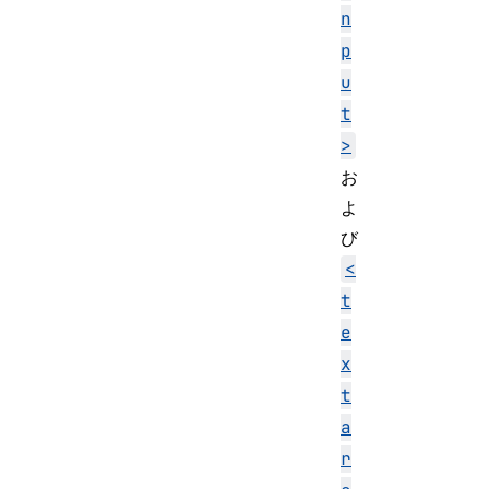
n
p
u
t
>
お
よ
び
<
t
e
x
t
a
r