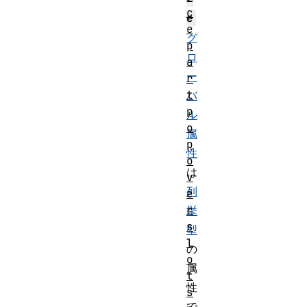
c
e
e
グ
p
ロ
a
ー
r
t
バ
p
ル
o
属
p
性
o
は
v
列
e
r
挙
s
型
l
の
o
属
t
性
s
で