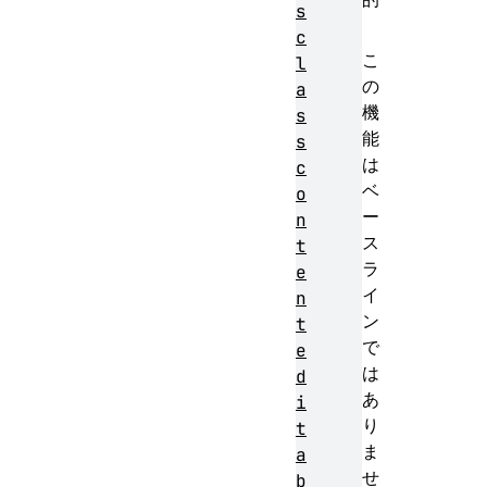
s
c
こ
l
の
a
機
s
能
s
は
c
ベ
o
ー
n
ス
t
ラ
e
イ
n
ン
t
で
e
は
d
あ
i
り
t
ま
a
せ
b