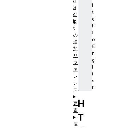
a
i
S
t
cr
c
ip
h
t
t
の
o
追
E
加
n
リ
g
フ
l
ァ
i
レ
s
ン
h
ス
H
要
素
T
属