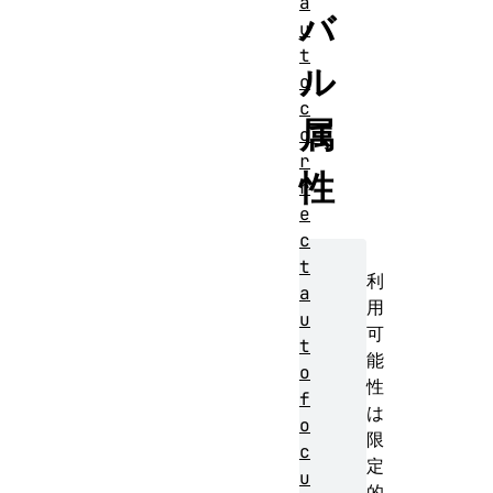
a
バ
u
t
ル
o
c
属
o
r
性
r
e
c
t
利
a
用
u
可
t
能
o
性
f
は
o
限
c
定
u
的