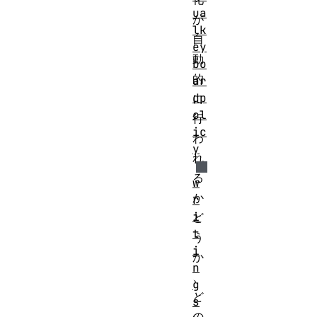
ua
が
lk
自
ey
動
bo
的
ar
dp
に
ol
行
ic
わ
y
れ
る
w
か
r
i
ど
t
う
i
か
n
、
g
ど
s
の