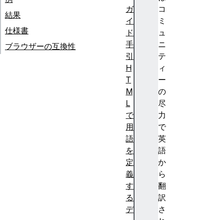
ガ
コ
結果
イ
ミ
仕様書
ド
ュ
手
ニ
ブラウザーの互換性
引
テ
H
ィ
T
ー
M
の
L
尽
で
力
用
で
語
英
を
語
定
か
義
ら
す
翻
る
訳
デ
さ