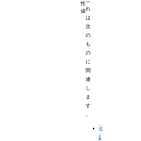
性
れ
値
は
次
の
も
の
に
関
連
し
ま
す
。
<
i