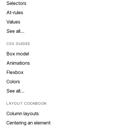
Selectors
At-rules
Values
See all…
CSS GUIDES
Box model
Animations
Flexbox
Colors
See all…
LAYOUT COOKBOOK
Column layouts
Centering an element