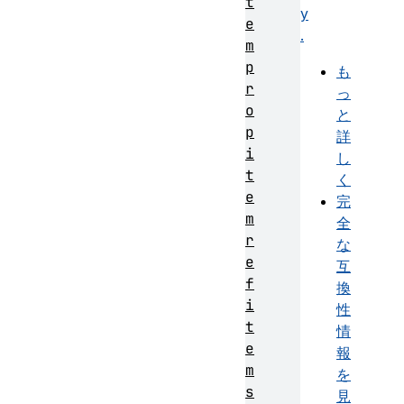
t
y
e
.
m
p
も
r
っ
o
と
p
詳
i
し
t
く
e
完
m
全
r
な
e
互
f
換
i
性
t
情
e
報
m
を
s
見