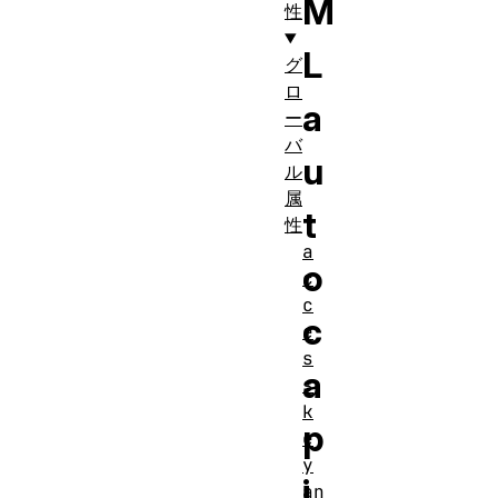
M
性
L
グ
ロ
a
ー
バ
u
ル
属
t
性
a
o
c
c
c
e
s
a
s
k
p
e
y
i
an