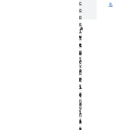
c
る
o
p
e
a
i
u
t
e
t
m
o
t
c
y
a
p
p
e
l
i
a
t
n
a
g
l
n
i
o
n
z